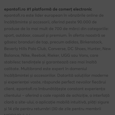
epantofi.ro #1 platformă de comerț electronic
epantofi.ro este lider european în vânzările online de
încălțăminte și accesorii, oferind peste 90.000 de
produse de la mai mult de 700 de mărci din categoriile:
sport, outdoor, casual și premium. În oferta noastră se
găsesc branduri de top, precum adidas, Birkenstock,
Beverly Hills Polo Club, Converse, DC Shoes, Hunter, New
Balance, Nike, Reebok, Rieker, UGG sau Vans, care
stabilesc tendințele și garantează cea mai înaltă
calitate. Multibrand este expert în domeniul
încălțămintei și accesoriilor. Datorită soluțiilor moderne
și experienței vaste, răspunde perfect nevoilor fiecărui
client. epantofi.ro îmbunătățește constant experiența
clientului – oferind o cale rapidă de achiziție, o interfață
clară a site-ului, o aplicație mobilă intuitivă, plăți sigure
și 14 zile pentru returnări (30 de zile pentru membrii