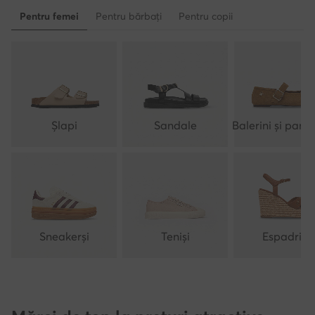
Pentru femei
Pentru bărbați
Pentru copii
Șlapi
Sandale
Balerini și pantof
Sneakerși
Teniși
Espadrile