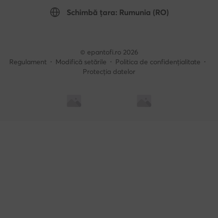
Schimbă țara: Rumunia (RO)
© epantofi.ro 2026
Regulament
Modifică setările
Politica de confidențialitate
Protecția datelor
Soluționarea alternativă a litigilor
Soluționarea online a litigilor