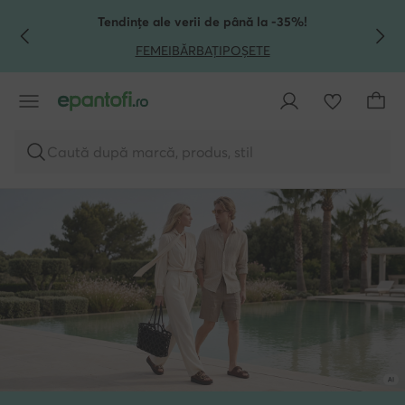
TRECI LA CONȚINUTUL PRINCIPAL
MERGI LA CĂUTARE
Tendințe ale verii de până la -35%!
FEMEI
BĂRBAȚI
POȘETE
Caută după marcă, produs, stil