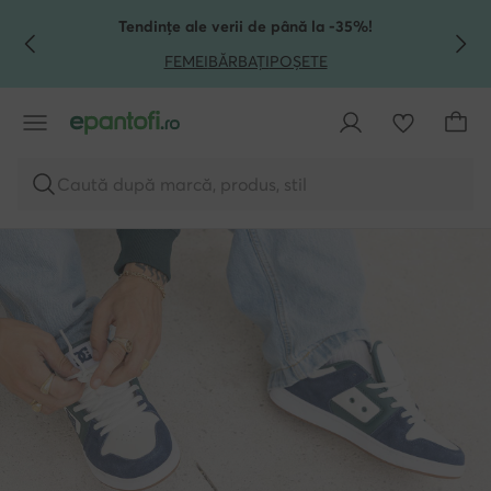
TRECI LA CONȚINUTUL PRINCIPAL
MERGI LA CĂUTARE
Tendințe ale verii de până la -35%!
FEMEI
BĂRBAȚI
POȘETE
Caută după marcă, produs, stil