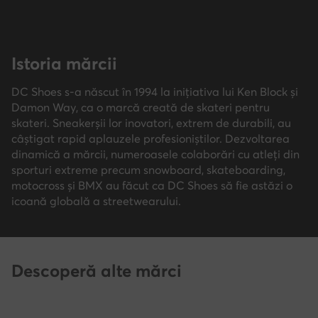
Istoria mărcii
DC Shoes s-a născut în 1994 la inițiativa lui Ken Block și
Damon Way, ca o marcă creată de skateri pentru
skateri. Sneakerșii lor inovatori, extrem de durabili, au
câștigat rapid aplauzele profesioniștilor. Dezvoltarea
dinamică a mărcii, numeroasele colaborări cu atleți din
sporturi extreme precum snowboard, skateboarding,
motocross și BMX au făcut ca DC Shoes să fie astăzi o
icoană globală a streetwearului.
Descoperă alte mărci