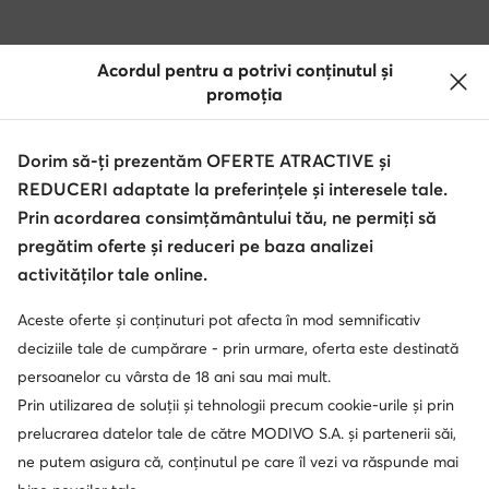
Acordul pentru a potrivi conținutul și
Descărcă aplicația
promoția
Dorim să-ți prezentăm OFERTE ATRACTIVE și
REDUCERI adaptate la preferințele și interesele tale.
Serviciu clienți
Prin acordarea consimțământului tău, ne permiți să
pregătim oferte și reduceri pe baza analizei
Despre noi
activităților tale online.
Informații
Aceste oferte și conținuturi pot afecta în mod semnificativ
deciziile tale de cumpărare - prin urmare, oferta este destinată
persoanelor cu vârsta de 18 ani sau mai mult.
Prin utilizarea de soluții și tehnologii precum cookie-urile și prin
prelucrarea datelor tale de către MODIVO S.A. și partenerii săi,
ne putem asigura că, conținutul pe care îl vezi va răspunde mai