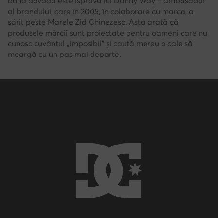
bună dovadă este isprava lui Danny Way – ambasador
al brandului, care în 2005, în colaborare cu marca, a
sărit peste Marele Zid Chinezesc. Asta arată că
produsele mărcii sunt proiectate pentru oameni care nu
cunosc cuvântul „imposibil” și caută mereu o cale să
meargă cu un pas mai departe.