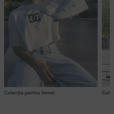
Colecție pentru femei
Colec