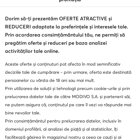
Dorim să-ți prezentăm OFERTE ATRACTIVE și
REDUCERI adaptate la preferințele și interesele tale.
Serviciu clienți
Prin acordarea consimțământului tău, ne permiți să
pregătim oferte și reduceri pe baza analizei
Despre noi
activităților tale online.
Informații
Aceste oferte și conținuturi pot afecta în mod semnificativ
deciziile tale de cumpărare - prin urmare, oferta este destinată
persoanelor cu vârsta de 18 ani sau mai mult.
Prin utilizarea de soluții și tehnologii precum cookie-urile și prin
prelucrarea datelor tale de către MODIVO S.A. și partenerii săi,
ne putem asigura că, conținutul pe care îl vezi va răspunde mai
bine nevoilor tale.
Prin consimțământul pentru prelucrarea datelor, inclusiv în
domeniul profilării, al analizei de piață și al statisticilor, îți
Schimbă țara: Rumunia (RO)
facilitează găsirea în magazinul nostru a ceea ce cauți și ai