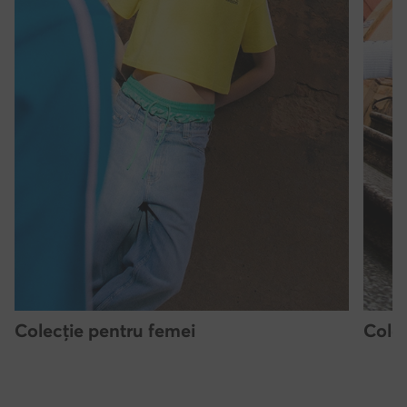
Colecție pentru femei
Colec