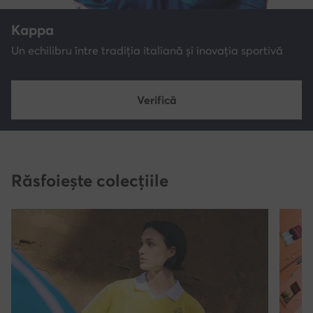
Kappa
Un echilibru între tradiția italiană și inovația sportivă
Verifică
Răsfoiește colecțiile