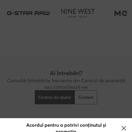
Ai întrebări?
Consultă Întrebările frecvente din Centrul de asistență
sau contactează-ne
Centrul de ajutor
Contact
Acordul pentru a potrivi conținutul și
Descărcă aplicația
promoția