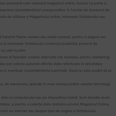
ecare persoană care vizitează magazinul online, inclusiv ca parte a
a-și exprima consimțământul corespunzător. În funcție de domeniul de
oda de utilizare a Magazinului online, interesele Vizitatorului sau
folosind fișiere cookies sau soluții conexe), pentru a asigura sec
ze la interesele Vizitatorului conținutul publicitar prezent de
i cu care lucrăm.
lizare al fișierelor cookies adecvate (de exemplu, pentru marketing)
kie pot colecta automat diferite date referitoare la activitatea
kies și, eventual, consimțământul exprimat). Dacă nu este posibil să se
 trebui, de asemenea, aplicate în mod corespunzător acestor tehnologii.
rd disk-ul computerului sau pe dispozitivul mobil). Sunt stocate acolo
tator, și pentru a colecta date statistice privind Magazinul Online,
vicii de internet sau despre țara de origine a Vizitatorului.