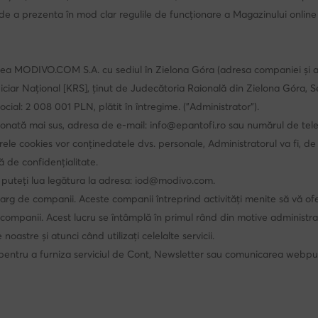
de a prezenta în mod clar regulile de funcționare a Magazinului online și 
tatea MODIVO.COM S.A. cu sediul în Zielona Góra (adresa companiei și
i Judiciar Național [KRS], ținut de Judecătoria Raională din Zielona Gór
al: 2 008 001 PLN, plătit în întregime. (”Administrator”).
nționată mai sus, adresa de e-mail: info@epantofi.ro sau numărul de te
ierele cookies vor conținedatele dvs. personale, Administratorul va fi, 
ă de confidențialitate.
 puteți lua legătura la adresa: iod@modivo.com.
 de companii. Aceste companii întreprind activități menite să vă ofere 
e companii. Acest lucru se întâmplă în primul rând din motive administra
stre și atunci când utilizați celelalte servicii.
ite pentru a furniza serviciul de Cont, Newsletter sau comunicarea web