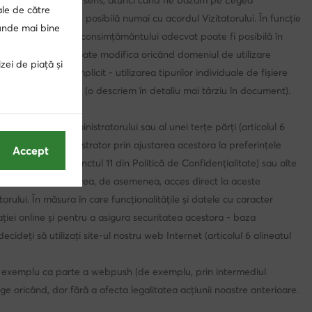
ciu electronic în acest sens, atunci când ne bazăm pe Legea
ale de către
ctronice, care este posibilă numai cu acordul Vizitatorului. În funcție
punde mai bine
posibila exprimare a consimțământului adecvat poate fi posibilă în
est caz, Vizitatorul poate modifica oricând domeniul de utilizare
zei de piață și
tunci). În mod implicit - utilizarea tipurilor individuale de fișiere
 cu modulele cookie (o descriem în detaliu mai târziu în document).
ul legitim al administratorului sau al unei terțe părți (articolul 6
prezentate de Administrator prin ajustarea acestora la preferințele
Accept
ărți enumerate la punctul 11 din Politică de Confidențialitate) sau alte
ceste entități pot avea, de asemenea, acces direct la aceste
orului. În măsura în care funcționalitățile și datele cu caracter
ției online și pentru a asigura securitatea acestora - baza
cideți să utilizați site-ul nostru web Internet (articolul 6 alineatul
de exemplu ca parte a webpush (de exemplu, prin intermediul
ge oricând, dar fără a afecta legalitatea acțiunii noastre anterioare.