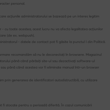
aracter personal.
 care acțiunile administratorului se bazează pe un interes legitim
 - cu toate acestea, acest lucru nu va afecta legalitatea acțiunilor
tare (de ex. webpush).
ministratorul - datele de contact pot fi găsite la punctul I din Politică.
rin urmare recomandăm să nu le deconectați în browsere. Magazinul
torului până când părăsiți site-ul sau dezactivați software-ul
kie sau până când acestea vor fi eliminate manual într-un browser
 prin generarea de identificatori autodistructibili, cu utilizare
t fi stocate pentru o perioadă diferită. În cazul comunicării