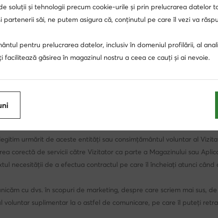
or prin intermediul unor măsuri statistice de bază (oferindu-vă un servi
 de soluții și tehnologii precum cookie-urile și prin prelucrarea datelor t
cter personal și protecția vieții private in sectorul comunicațiilor ele
 partenerii săi, ne putem asigura că, conținutul pe care îl vezi va răs
 la dispoziție, alegerea domeniului de utilizare a tehnologiei cookie și 
annerului cookie, care apare într-un loc vizibil și ușor accesibil. În ac
ntul pentru prelucrarea datelor, inclusiv în domeniul profilării, al anali
te posibil ca unele părți ale Magazinului online să nu funcționeze corect a
, îți facilitează găsirea în magazinul nostru a ceea ce cauți și ai nevoie.
rile browserului nu vor fi întotdeauna afectate de o tehnologie similară
ază legalitatea activităților desfășurate.
ne datele dvs. cu caracter personal, baza procesării acestora este interes
blicitare, necesitatea de a furniza conținut de cea mai înaltă calitate, 
uni
iilor Administratorului, a companiilor din Grup și a partenerilor (terțe p
relucrarea datelor despre clienți. Pe de altă parte, în măsura în care a
 legitim urmărit de aceste entități sau consimțământul voluntar al Vizitat
ea corectă de servicii către Vizitator ca parte a Magazinului sau Aplica
tul necesității de a efectua contractul pe care îl încheiați atunci când de
unicăm cu dvs. în scopuri de marketing, despre care scriem mai sus, 
 voluntar suplimentar la o astfel de comunicare, pe care îl puteți retra