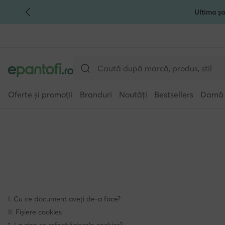
Ultima șa
TRECI LA CONȚINUTUL PRINCIPAL
MERGI LA CĂUTARE
Oferte și promoții
Branduri
Noutăți
Bestsellers
Damă
I. Cu ce document aveți de-a face?
II. Fișiere cookies