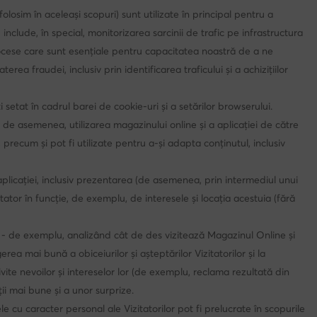
olosim în aceleași scopuri) sunt utilizate în principal pentru a
include, în special, monitorizarea sarcinii de trafic pe infrastructura
 procese care sunt esențiale pentru capacitatea noastră de a ne
ea fraudei, inclusiv prin identificarea traficului și a achizițiilor
 setat în cadrul barei de cookie-uri și a setărilor browserului.
a, de asemenea, utilizarea magazinului online și a aplicației de către
, precum și pot fi utilizate pentru a-și adapta conținutul, inclusiv
 aplicației, inclusiv prezentarea (de asemenea, prin intermediul unui
or în funcție, de exemplu, de interesele și locația acestuia (fără
ui - de exemplu, analizând cât de des vizitează Magazinul Online și
 mai bună a obiceiurilor și așteptărilor Vizitatorilor și la
ivite nevoilor și intereselor lor (de exemplu, reclama rezultată din
ii mai bune și a unor surprize.
 cu caracter personal ale Vizitatorilor pot fi prelucrate în scopurile