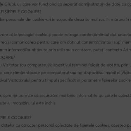
 ale Grupului, care vor funcționa ca separat administratori de date cu c
 FIȘIERELE COOKIES?
lor personale din cookie-uri în scopurile descrise mai sus, în măsura în
zare al tehnologiei cookie și poate retrage consimțământul dat anterior
erea și comunicarea pentru care am obținut consimțământuri suplimen
ilizarea informațiilor obținute prin utilizarea acestora, puteți contacta Ad
ĂTOARE?
u Vizitator sau computerul/dispozitivul terminal folosit de acesta, p
une care rămân stocate pe computerul sau pe dispozitivul mobil al Vizita
vul Vizitatorului pentru timpul specificat în parametrii fișierelor coo
, care ne permite să securizăm mai bine informațiile pe care le colectăm
 site-ul magazinului este închis.
IERELE COOKIES?
a datelor cu caracter personal colectate de fișierele cookies, acestea po