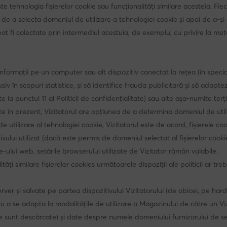
te tehnologia fișierelor cookie sau funcționalități similare acesteia. Fi
unea de a selecta domeniul de utilizare a tehnologiei cookie și apoi de 
 pot fi colectate prin intermediul acestuia, de exemplu, cu privire la met
ormații pe un computer sau alt dispozitiv conectat la rețea (în special 
siv în scopuri statistice, și să identifice frauda publicitară și să adapte
e la punctul 11 al Politicii de confidențialitate) sau alte așa-numite terț
jate în prezent, Vizitatorul are opțiunea de a determina domeniul de uti
utilizare al tehnologiei cookie, Vizitatorul este de acord, fișierele coo
tivului utilizat (dacă este permis de domeniul selectat al fișierelor coo
te-ului web, setările browserului utilizate de Vizitator rămân valabile.
lități similare fișierelor cookies următoarele dispoziții ale politicii ar
server și salvate pe partea dispozitivului Vizitatorului (de obicei, pe ha
 a se adapta la modalitățile de utilizare a Magazinului de către un Vizi
te sunt descărcate) și date despre numele domeniului furnizorului de ser