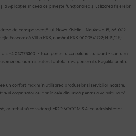
a Aplicației, în ceea ce privește funcționarea și utilizarea fișierelor
 adresa de corespondență: ul. Nowy Kisielin - Naukowa 15, 66-002
a, Secția Economică VIII a KRS, numărul KRS 0000541722; NIP[CIF]:
lefon: +4 0371783601 - taxa pentru o conexiune standard - conform
de asemenea, administratorul datelor dvs. personale. Regulile pentru
un confort maxim în utilizarea produselor și serviciilor noastre.
tive și organizatorice, dar în cele din urmă pentru a vă asigura că
push, ar trebui să considerați MODIVO.COM S.A. ca Administrator.