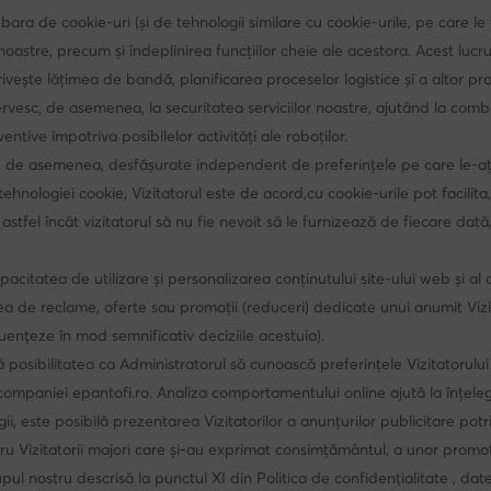
ara de cookie-uri (și de tehnologii similare cu cookie-urile, pe care le f
astre, precum și îndeplinirea funcțiilor cheie ale acestora. Acest lucru 
e privește lățimea de bandă, planificarea proceselor logistice și a altor
vesc, de asemenea, la securitatea serviciilor noastre, ajutând la combater
ive împotriva posibilelor activități ale roboților.
t fi, de asemenea, desfășurate independent de preferințele pe care le-ați
tehnologiei cookie, Vizitatorul este de acord,cu cookie-urile pot facilit
astfel încât vizitatorul să nu fie nevoit să le furnizează de fiecare dată
acitatea de utilizare și personalizarea conținutului site-ului web și al
de reclame, oferte sau promoții (reduceri) dedicate unui anumit Vizitat
uențeze în mod semnificativ deciziile acestuia).
tă posibilitatea ca Administratorul să cunoască preferințele Vizitatorul
paniei epantofi.ro. Analiza comportamentului online ajută la înțelegerea
i, este posibilă prezentarea Vizitatorilor a anunțurilor publicitare potr
ru Vizitatorii majori care și-au exprimat consimțământul, a unor promoț
 nostru descrisă la punctul XI din Politica de confidențialitate , datele