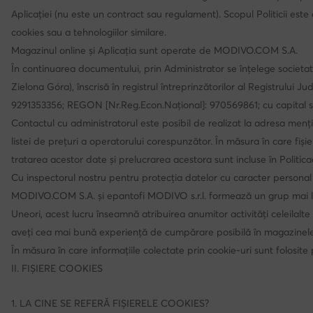
Aplicației (nu este un contract sau regulament). Scopul Politicii este 
cookies sau a tehnologiilor similare.
Magazinul online și Aplicația sunt operate de MODIVO.COM S.A.
În continuarea documentului, prin Administrator se înțelege socie
Zielona Góra), înscrisă în registrul întreprinzătorilor al Registrulu
9291353356; REGON [Nr.Reg.Econ.Național]: 970569861; cu capital soci
Contactul cu administratorul este posibil de realizat la adresa me
listei de prețuri a operatorului corespunzător. În măsura în care fiș
tratarea acestor date și prelucrarea acestora sunt incluse în Politica
Cu inspectorul nostru pentru protecția datelor cu caracter personal
MODIVO.COM S.A. și epantofi MODIVO s.r.l. formează un grup mai larg
Uneori, acest lucru înseamnă atribuirea anumitor activități celeilalt
aveți cea mai bună experiență de cumpărare posibilă în magazinele noa
În măsura în care informațiile colectate prin cookie-uri sunt folos
II. FIȘIERE COOKIES
1. LA CINE SE REFERĂ FIȘIERELE COOKIES?