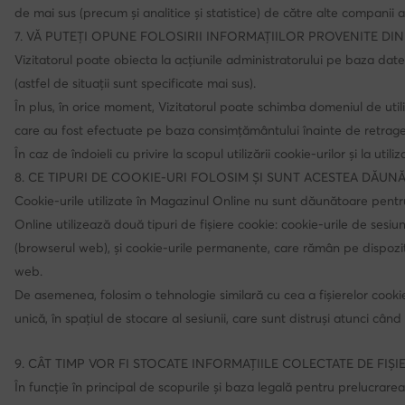
de mai sus (precum și analitice și statistice) de către alte companii
7. VĂ PUTEȚI OPUNE FOLOSIRII INFORMAȚIILOR PROVENITE DIN
Vizitatorul poate obiecta la acțiunile administratorului pe baza date
(astfel de situații sunt specificate mai sus).
În plus, în orice moment, Vizitatorul poate schimba domeniul de utili
care au fost efectuate pe baza consimțământului înainte de retrag
În caz de îndoieli cu privire la scopul utilizării cookie-urilor și la ut
8. CE TIPURI DE COOKIE-URI FOLOSIM ȘI SUNT ACESTEA DĂUN
Cookie-urile utilizate în Magazinul Online nu sunt dăunătoare pentr
Online utilizează două tipuri de fișiere cookie: cookie-urile de sesi
(browserul web), și cookie-urile permanente, care rămân pe dispoziti
web.
De asemenea, folosim o tehnologie similară cu cea a fișierelor cookie
unică, în spațiul de stocare al sesiunii, care sunt distruși atunci când
9. CÂT TIMP VOR FI STOCATE INFORMAȚIILE COLECTATE DE FIȘ
În funcție în principal de scopurile și baza legală pentru prelucrare