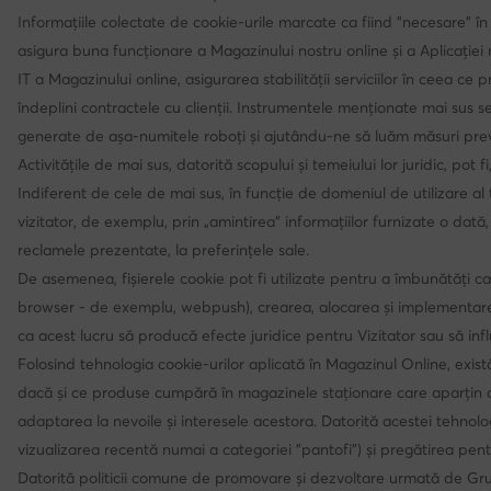
Informațiile colectate de cookie-urile marcate ca fiind "necesare" în b
asigura buna funcționare a Magazinului nostru online și a Aplicației no
IT a Magazinului online, asigurarea stabilității serviciilor în ceea c
îndeplini contractele cu clienții. Instrumentele menționate mai sus ser
generate de așa-numitele roboți și ajutându-ne să luăm măsuri prevent
Activitățile de mai sus, datorită scopului și temeiului lor juridic, po
Indiferent de cele de mai sus, în funcție de domeniul de utilizare al 
vizitator, de exemplu, prin „amintirea” informațiilor furnizate o dată, 
reclamele prezentate, la preferințele sale.
De asemenea, fișierele cookie pot fi utilizate pentru a îmbunătăți cap
browser - de exemplu, webpush), crearea, alocarea și implementarea 
ca acest lucru să producă efecte juridice pentru Vizitator sau să infl
Folosind tehnologia cookie-urilor aplicată în Magazinul Online, exis
dacă și ce produse cumpără în magazinele staționare care aparțin com
adaptarea la nevoile și interesele acestora. Datorită acestei tehnologi
vizualizarea recentă numai a categoriei "pantofi") și pregătirea pent
Datorită politicii comune de promovare și dezvoltare urmată de Grupul