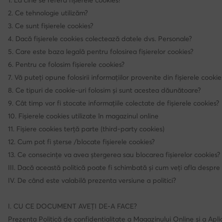
1. La cine se referă fișierele cookies?
2. Ce tehnologie utilizăm?
3. Ce sunt fișierele cookies?
4. Dacă fișierele cookies colectează datele dvs. Personale?
5. Care este baza legală pentru folosirea fișierelor cookies?
6. Pentru ce folosim fișierele cookies?
7. Vă puteți opune folosirii informațiilor provenite din fișierele cookie
8. Ce tipuri de cookie-uri folosim și sunt acestea dăunătoare?
9. Cât timp vor fi stocate informațiile colectate de fișierele cookies?
10. Fișierele cookies utilizate în magazinul online
11. Fișiere cookies terță parte (third-party cookies)
12. Cum pot fi șterse /blocate fișierele cookies?
13. Ce consecințe va avea ștergerea sau blocarea fișierelor cookies?
III. Dacă această politică poate fi schimbată și cum veți afla despre 
IV. De când este valabilă prezenta versiune a politici?
I. CU CE DOCUMENT AVEȚI DE-A FACE?
Prezenta Politică de confidentialitate a Magazinului Online și a Aplic