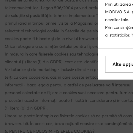
implementarea funcțiilor lor de bază, inclusiv stabilitatea serviciil
Prin utilizarea
telecomunicațiilor- Legea 506/2004 privind prelucrarea datelor cu cara
MODIVO S.A. și
de soluțiile și posibilitățile tehnice implementate în prezent și puse
nevoilor tale.
primul rând în timpul primei vizite la Magazinul online de la nivelul b
Prin consimțămâ
selectat al tehnologiei cookie în Setările de pe site-ul nostru (dar es
al statisticilor
cookies poate fi blocate și de la nivelul browserelor web, deși setă
Orice retragere a consimțământului pentru fișierele cookies nu afecte
În măsura în care fișierele cookies sau tehnologiile similare vor conți
alineatul (1) litera (f) din GDPR), care este identificarea fraudei pu
Alte opți
Vizitatorilor și de marketing - inclusiv direct - a produselor și servic
terți cu care cooperăm, caz în care aceste entități nu participă la p
informații - baza legală pentru o astfel de prelucrare va fi interesul
personal colectate de fișierele cookies sunt necesare pentru furnizar
procesării acestor informații poate fi luată în considerare și în contex
(1) litera (b) din GDPR).
Uneori se poate întâmpla ca fișierele cookies să ne permită să com
browserului). În acest caz, baza acțiunii noastre este consimțământul
6. PENTRU CE FOLOSIM FIȘIERELE COOKIES?