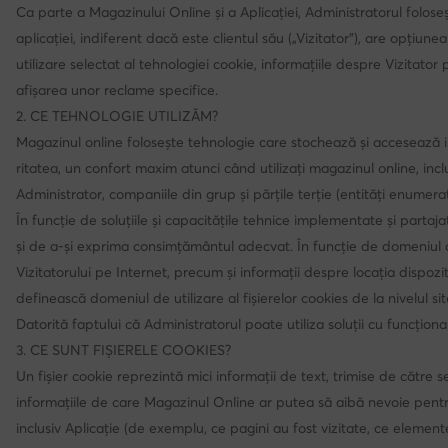
Ca parte a Magazinului Online și a Aplicației, Administratorul foloseș
aplicației, indiferent dacă este clientul său („Vizitator”), are opți
utilizare selectat al tehnologiei cookie, informațiile despre Vizitator
afișarea unor reclame specifice.
2. CE TEHNOLOGIE UTILIZĂM?
Magazinul online folosește tehnologie care stochează și accesează inf
ritatea, un confort maxim atunci când utilizați magazinul online, inclu
Administrator, companiile din grup și părțile terție (entități enumerat
În funcție de soluțiile și capacitățile tehnice implementate și parta
și de a-și exprima consimțământul adecvat. În funcție de domeniul de 
Vizitatorului pe Internet, precum și informații despre locația dispozi
definească domeniul de utilizare al fișierelor cookies de la nivelul si
Datorită faptului că Administratorul poate utiliza soluții cu funcționa
3. CE SUNT FIȘIERELE COOKIES?
Un fișier cookie reprezintă mici informații de text, trimise de către 
informațiile de care Magazinul Online ar putea să aibă nevoie pentru
inclusiv Aplicație (de exemplu, ce pagini au fost vizitate, ce elemen