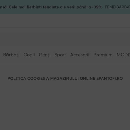
nsă! Cele mai fierbinți tendințe ale verii până la -35%
FEMEI
BĂRBA
Bărbați
Copii
Genți
Sport
Accesorii
Premium
MODI
POLITICA COOKIES A MAGAZINULUI ONLINE EPANTOFI.RO