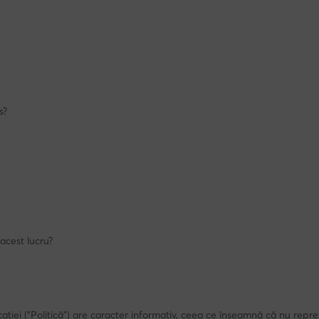
s?
acest lucru?
ației ("Politică") are caracter informativ, ceea ce înseamnă că nu reprez