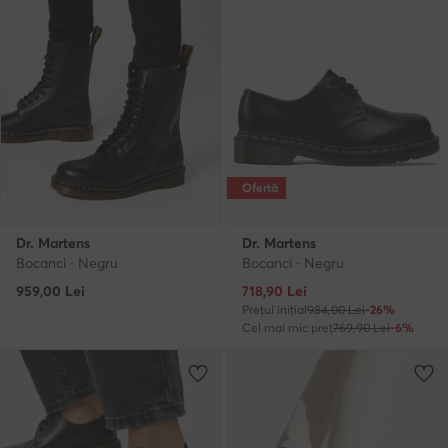
Ofertă
Dr. Martens
Dr. Martens
Bocanci · Negru
Bocanci · Negru
Prețul actual
959,00
Lei
718,90
Lei
Prețul inițial
984,00 Lei
-26%
Cel mai mic preț
769,90 Lei
-6%