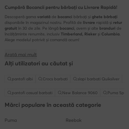
Cumpără Bocancii pentru bărbați cu Livrare Rapidă!
Descoperă gama
variată
de
bocanci
bărbați și
ghete bărbați
disponibile în magazinul nostru. Profită de
livrare
rapidă și
retur
gratuit
în 30 de zile. Pe lângă
bocanci
, avem și alte
branduri
de
încălțăminte renumite, inclusiv
Timberland, Rieker
și
Columbia
.
Alege modelul potrivit și comandă acum!
Arată mai mult
Alți utilizatori au căutat și
pantofi albi
Crocs barbati
slapi barbati Quiksilver
pantofi casual barbati
New Balance 9060
Puma Spee
Mărci populare în această categorie
Puma
Reebok