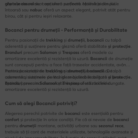
căptușeala moale, care oferă susținere optimă piciorului.
ghetele casual
sunt opțiunea perfectă. Modelele din piele
întoarsă sau
nabuc
oferă un aspect elegant, potrivit atât pentru
birou, cât și pentru ieșiri relaxante.
Bocanci pentru drumeții - Performanță și Durabilitate
Pentru pasionații de
trekking
și
drumeții, bocancii
cu talpă
aderentă și susținere pentru gleznă oferă stabilitate
și protecție
.
Branduri
precum
Salomon
și
Trespass
oferă modele cu
amortizare excelentă și rezistență la uzură.
Bocancii
de drumeție
sunt concepuți pentru a face față traseelor accidentate, având
materiale rezistente la apă și o construcție robustă. De
Pentru pasionații de
trekking
și
drumeții, bocancii
cu talpă
asemenea, sistemele de închidere ajustabile asigură o fixare
aderentă și susținere pentru gleznă oferă stabilitate
și protecție.
optimă, prevenind disconfortul în timpul utilizării îndelungate.
Branduri
precum
Salomon
și
Trespass
oferă modele cu
amortizare excelentă și rezistență la uzură.
Cum să alegi Bocancii potriviți?
Alegerea perechii potrivite de
bocanci
este esențială pentru
confort
și protecție în orice condiții. Fie că ai nevoie de
bocanci
pentru
drumeții
montane, activități urbane sau
sezonul rece
,
trebuie să ții cont de materialele utilizate, tehnologiile avansate și
nivelul de impermeabilitate. În funcție de scopul utilizării, există