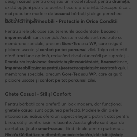
design
casual
pentru oraș sau un model robust pentru
drumeții
,
există opțiuni potrivite pentru fiecare preferință. Descoperă cele
mai populare modele de
bocanci
bărbați și alege perechea
ideală pentru tine.
Bocanci Impermeabili - Protectie in Orice Conditii
Pentru zilele ploioase sau terenurile accidentate,
bocancii
impermeabili
sunt esențiali. Aceste modele sunt realizate cu
membrane speciale, precum
Gore-Tex
sau
WP
, care asigură
picioare uscate și
confort pe tot parcursul
zilei. Talpa aderentă
oferă tracțiune optimă, reducând riscul alunecării pe suprafețe
umede sau noroioase. Modelele premium includ, de asemenea,
Pentru zilele ploioase sau terenurile accidentate,
bocancii
inserții termoizolante pentru protecție sporită împotriva frigului.
impermeabili
sunt esențiali. Aceste modele sunt realizate cu
membrane speciale, precum
Gore-Tex sau WP
, care asigură
picioare uscate și
confort pe tot parcursul
zilei.
Ghete Casual - Stil și Confort
Pentru bărbații care preferă un look modern, dar funcțional,
ghetele casual
sunt opțiunea perfectă. Modelele din piele
întoarsă sau
nabuc
oferă un aspect elegant, potrivit atât pentru
birou, cât și pentru ieșiri relaxante. Aceste
ghete
sunt ușor de
asortat cu ținute
smart-casual
, fiind ideale pentru purtarea
zilnică. Confortul sporit este garantat de tălpile flexibile și de
Pentru bărbații care preferă un look modern, dar funcțional,