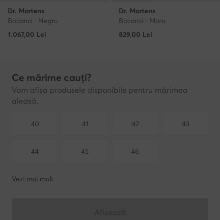
Dr. Martens
Dr. Martens
Bocanci · Negru
Bocanci · Maro
1.067,00
Lei
829,00
Lei
Ce mărime cauți?
Vom afișa produsele disponibile pentru mărimea
aleasă.
40
41
42
43
44
45
46
Vezi mai mult
Afișează