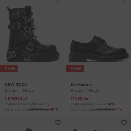
Ofertă
Ofertă
NEW ROCK
Dr. Martens
Bocanci · Negru
Bocanci · Negru
Prețul actual
Prețul actual
1.815,90
Lei
712,90
Lei
Prețul inițial
2.017,90 Lei
-10%
Prețul inițial
829,00 Lei
-14%
Cel mai mic preț
2.017,90 Lei
-10%
Cel mai mic preț
829,00 Lei
-14%