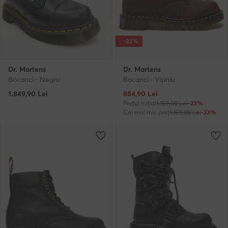
-23%
Dr. Martens
Dr. Martens
Bocanci · Negru
Bocanci · Vișiniu
Prețul actual
1.849,90
Lei
884,90
Lei
Prețul inițial
1.159,00 Lei
-23%
Cel mai mic preț
1.159,00 Lei
-23%