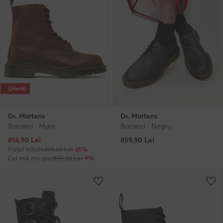
Ofertă
Dr. Martens
Dr. Martens
Bocanci · Maro
Bocanci · Negru
Prețul actual
814,90
Lei
859,90
Lei
Prețul inițial
1.099,00 Lei
-25%
Cel mai mic preț
895,90 Lei
-9%