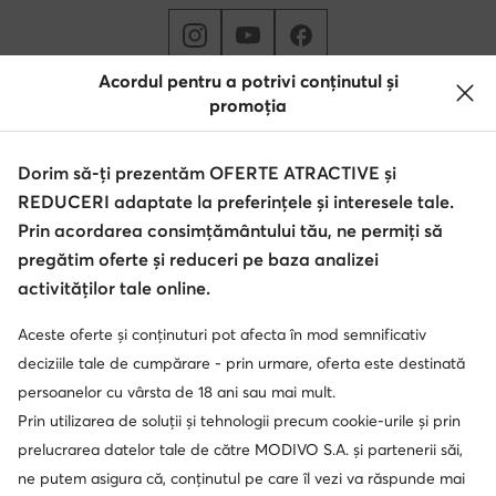
Acordul pentru a potrivi conținutul și
promoția
Schimbă țara: Rumunia (RO)
Dorim să-ți prezentăm OFERTE ATRACTIVE și
© epantofi.ro 2026
REDUCERI adaptate la preferințele și interesele tale.
Regulament
Modifică setările
Politica de confidențialitate
Prin acordarea consimțământului tău, ne permiți să
Protecția datelor
pregătim oferte și reduceri pe baza analizei
activităților tale online.
Aceste oferte și conținuturi pot afecta în mod semnificativ
Soluționarea alternativă a litigilor
Soluționarea online a litigilor
deciziile tale de cumpărare - prin urmare, oferta este destinată
persoanelor cu vârsta de 18 ani sau mai mult.
Prin utilizarea de soluții și tehnologii precum cookie-urile și prin
prelucrarea datelor tale de către MODIVO S.A. și partenerii săi,
ne putem asigura că, conținutul pe care îl vezi va răspunde mai