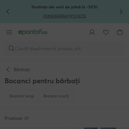
TRECI LA CONȚINUTUL PRINCIPAL
MERGI LA CĂUTARE
Tendințe ale verii de până la -35%!
FEMEI
BĂRBAȚI
POȘETE
Caută după marcă, produs, stil
Bărbați
Bocanci pentru bărbați
Bocanci lungi
Bocanci scurți
Produse: 31