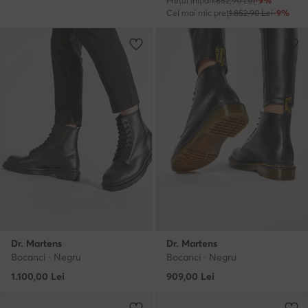
Prețul inițial
1.852,90 Lei
-9%
Cel mai mic preț
1.852,90 Lei
-9%
Dr. Martens
Dr. Martens
Bocanci · Negru
Bocanci · Negru
1.100,00
Lei
909,00
Lei