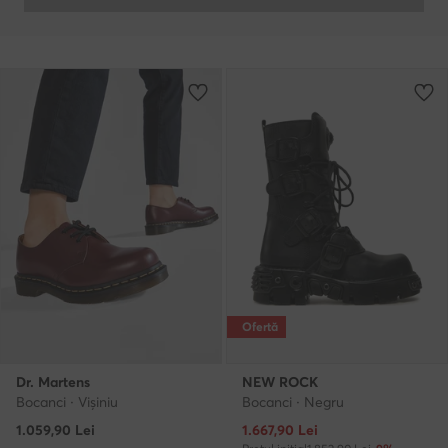
Ofertă
Dr. Martens
NEW ROCK
Bocanci · Vișiniu
Bocanci · Negru
Prețul actual
1.059,90
Lei
1.667,90
Lei