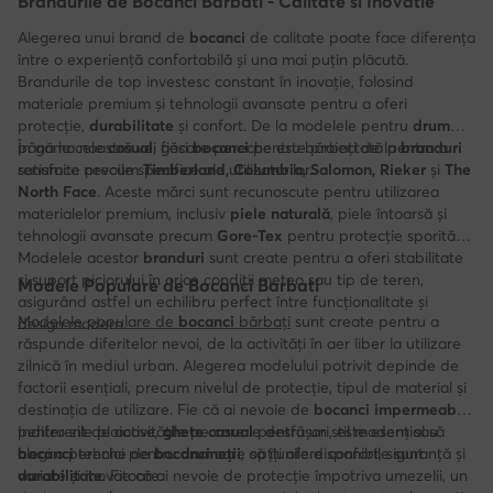
Brandurile de Bocanci Barbati - Calitate si Inovatie
Alegerea unui brand de
bocanci
de calitate poate face diferența
între o experiență confortabilă și una mai puțin plăcută.
Brandurile de top investesc constant în inovație, folosind
materiale premium și tehnologii avansate pentru a oferi
protecție,
durabilitate
și confort. De la modelele pentru
drumeții
până la cele
În gama noastră vei găsi
casual
, fiecare pereche este proiectată pentru a
bocanci
pentru bărbați de la
branduri
satisface nevoile specifice ale utilizatorilor.
renumite precum
Timberland, Columbia, Salomon, Rieker
și
The
North
Face
. Aceste mărci sunt recunoscute pentru utilizarea
materialelor premium, inclusiv
piele naturală
, piele întoarsă și
tehnologii avansate precum
Gore-Tex
pentru protecție sporită.
Modelele acestor
branduri
sunt create pentru a oferi stabilitate
și suport piciorului în orice condiții meteo sau tip de teren,
Modele Populare de Bocanci Barbati
asigurând astfel un echilibru perfect între funcționalitate și
Modelele populare de
bocanci
bărbați
sunt create pentru a
design modern.
răspunde diferitelor nevoi, de la activități în aer liber la utilizare
zilnică în mediul urban. Alegerea modelului potrivit depinde de
factorii esențiali, precum nivelul de protecție, tipul de material și
destinația de utilizare. Fie că ai nevoie de
bocanci impermeabili
pentru zile ploioase,
Indiferent de activitățile pe care le desfășori, este esențial să
ghete casual
pentru un stil modern sau
bocanci
alegi o pereche de
tehnici pentru
bocanci
drumeții
care să îți ofere confort, siguranță și
, opțiunile disponibile sunt
variate și inovatoare.
durabilitate
. Fie că ai nevoie de protecție împotriva umezelii, un