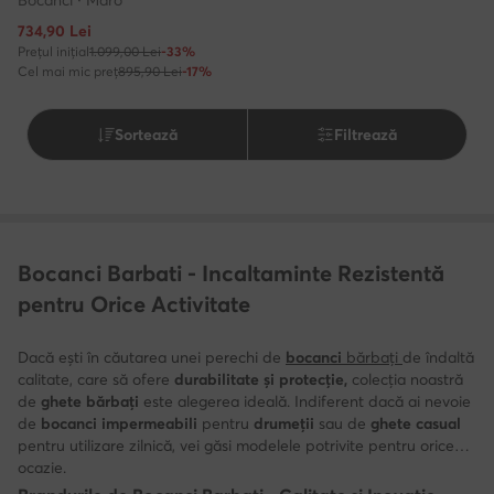
Prețul actual
734,90
Lei
Prețul inițial
1.099,00 Lei
-33%
Cel mai mic preț
895,90 Lei
-17%
Sortează
Filtrează
Bocanci Barbati - Incaltaminte Rezistentă
pentru Orice Activitate
Dacă ești în căutarea unei perechi de
bocanci
bărbați
de îndaltă
calitate, care să ofere
durabilitate și protecție,
colecția noastră
de
ghete bărbați
este alegerea ideală. Indiferent dacă ai nevoie
de
bocanci impermeabili
pentru
drumeții
sau de
ghete casual
pentru utilizare zilnică, vei găsi modelele potrivite pentru orice
ocazie.