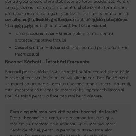
pentru gleznă, care oferă stabilitate pe teren accidentat. Pentru
iarna și sezonul rece, optează pentru
ghete
izolate termic, care
protejează împotriva frigului și umezelii. În schimb, pentru un stil
casual
Drumeții
și urban,
și
bocancii
trekking
stilizați, realizați din
– Bocanci
cu talpă rigidă și susținere
piele naturală
sau
întoarsă, sunt perfecți pentru
outfit
-uri smart-
casual
.
excelentă
Iarnă și
sezonul rece
– Ghete
izolate termic pentru
protecție împotriva frigului
Casual
și urban –
Bocanci
stilizați, potriviți pentru outfit-uri
smart
casual
Bocanci Bărbați – Întrebări Frecvente
Bocancii pentru bărbați sunt esențiali pentru confort și protecție
în sezonul rece sau în timpul activităților în aer liber. Fie că alegi
un model casual pentru oraș sau bocanci tehnici pentru drumeții,
este important să ții cont de materialele, impermeabilitatea și
tipul de talpă pentru a face cea mai bună alegere.
Cum aleg mărimea potrivită pentru bocancii de iarnă?
Pentru
bocancii
de iarnă, este recomandat să alegi o
mărime cu jumătate de număr sau un număr mai mare
decât de obicei, pentru a permite purtarea șosetelor
groase. De asemenea, verifică tabelul de mărimi al