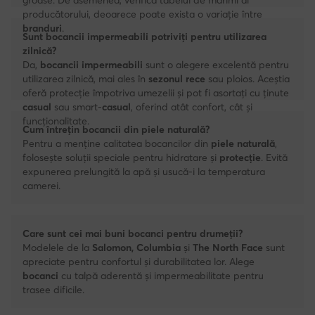
producătorului, deoarece poate exista o variație între
branduri
.
Sunt bocancii impermeabili potriviți pentru utilizarea
zilnică?
Da,
bocancii impermeabili
sunt o alegere excelentă pentru
utilizarea zilnică, mai ales în
sezonul rece
sau ploios. Aceștia
oferă protecție împotriva umezelii și pot fi asortați cu ținute
casual
sau smart-
casual
, oferind atât confort, cât și
funcționalitate.
Cum întrețin bocancii din piele naturală?
Pentru a menține calitatea bocancilor din
piele naturală
,
folosește soluții speciale pentru hidratare și
protecție
. Evită
expunerea prelungită la apă și usucă-i la temperatura
camerei.
Care sunt cei mai buni bocanci pentru drumeții?
Modelele de la
Salomon, Columbia
și
The North Face
sunt
apreciate pentru confortul și durabilitatea lor. Alege
bocanci
cu talpă aderentă și impermeabilitate pentru
trasee dificile.