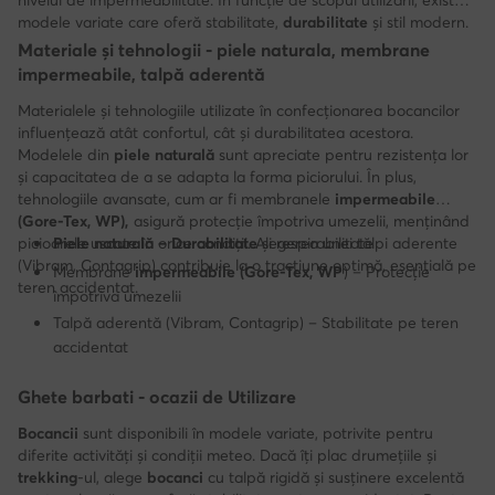
modele variate care oferă stabilitate,
durabilitate
și stil modern.
Materiale și tehnologii - piele naturala, membrane
impermeabile, talpă aderentă
Materialele și tehnologiile utilizate în confecționarea bocancilor
influențează atât confortul, cât și durabilitatea acestora.
Modelele din
piele naturală
sunt apreciate pentru rezistența lor
și capacitatea de a se adapta la forma piciorului. În plus,
tehnologiile avansate, cum ar fi membranele
impermeabile
(Gore-Tex, WP),
asigură protecție împotriva umezelii, menținând
picioarele uscate în orice condiții. Alegerea unei tălpi aderente
Piele naturală
– Durabilitate
și respirabilitate
(Vibram, Contagrip) contribuie la o tracțiune optimă, esențială pe
Membrane
impermeabile (Gore-Tex, WP
) – Protecție
teren accidentat.
împotriva umezelii
Talpă aderentă (Vibram, Contagrip) – Stabilitate pe teren
accidentat
Ghete barbati - ocazii de Utilizare
Bocancii
sunt disponibili în modele variate, potrivite pentru
diferite activități și condiții meteo. Dacă îți plac drumețiile și
trekking
-ul, alege
bocanci
cu talpă rigidă și susținere excelentă