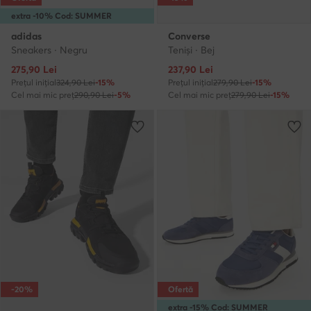
extra -10% Cod: SUMMER
adidas
Converse
Sneakers · Negru
Teniși · Bej
Prețul actual
Prețul actual
275,90
Lei
237,90
Lei
Prețul inițial
324,90 Lei
-15%
Prețul inițial
279,90 Lei
-15%
Cel mai mic preț
290,90 Lei
-5%
Cel mai mic preț
279,90 Lei
-15%
-20%
Ofertă
extra -15% Cod: SUMMER