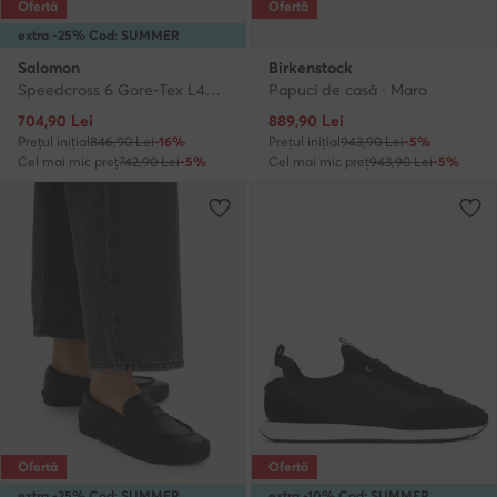
Ofertă
Ofertă
extra -25% Cod: SUMMER
Salomon
Birkenstock
Speedcross 6 Gore-Tex L49226000 · Pantofi pentru alergare
Papuci de casă · Maro
Prețul actual
Prețul actual
704,90
Lei
889,90
Lei
Prețul inițial
846,90 Lei
-16%
Prețul inițial
943,90 Lei
-5%
Cel mai mic preț
742,90 Lei
-5%
Cel mai mic preț
943,90 Lei
-5%
Ofertă
Ofertă
extra -25% Cod: SUMMER
extra -10% Cod: SUMMER