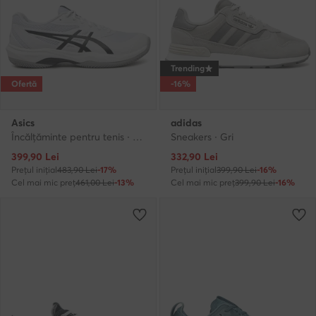
Trending
Ofertă
-16%
Asics
adidas
Încălțăminte pentru tenis · Alb
Sneakers · Gri
Prețul actual
Prețul actual
399,90
Lei
332,90
Lei
Prețul inițial
483,90 Lei
-17%
Prețul inițial
399,90 Lei
-16%
Cel mai mic preț
461,00 Lei
-13%
Cel mai mic preț
399,90 Lei
-16%