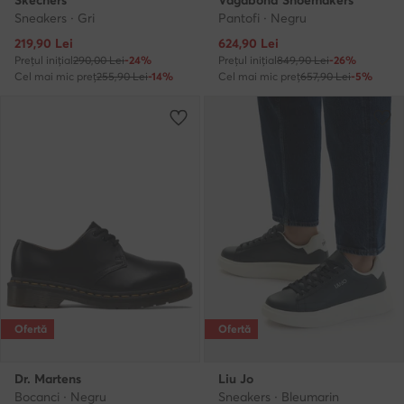
Skechers
Vagabond Shoemakers
Sneakers · Gri
Pantofi · Negru
Prețul actual
Prețul actual
219,90
Lei
624,90
Lei
Prețul inițial
290,00 Lei
-24%
Prețul inițial
849,90 Lei
-26%
Cel mai mic preț
255,90 Lei
-14%
Cel mai mic preț
657,90 Lei
-5%
Ofertă
Ofertă
Dr. Martens
Liu Jo
Bocanci · Negru
Sneakers · Bleumarin