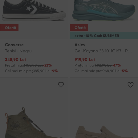
Ofertă
Ofertă
extra -10% Cod: SUMMER
Converse
Asics
Teniși · Negru
Gel-Kayano 33 1011C167 · Pantofi pentru alergare
Prețul actual
Prețul actual
348,90
Lei
919,90
Lei
Prețul inițial
450,90 Lei
-22%
Prețul inițial
1.112,90 Lei
-17%
Cel mai mic preț
385,90 Lei
-9%
Cel mai mic preț
968,90 Lei
-5%