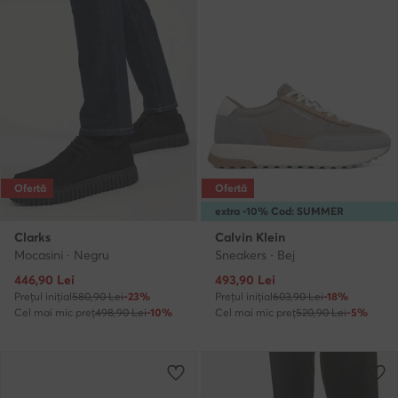
Ofertă
Ofertă
extra -10% Cod: SUMMER
Clarks
Calvin Klein
Mocasini · Negru
Sneakers · Bej
Prețul actual
Prețul actual
446,90
Lei
493,90
Lei
Prețul inițial
580,90 Lei
-23%
Prețul inițial
603,90 Lei
-18%
Cel mai mic preț
498,90 Lei
-10%
Cel mai mic preț
520,90 Lei
-5%