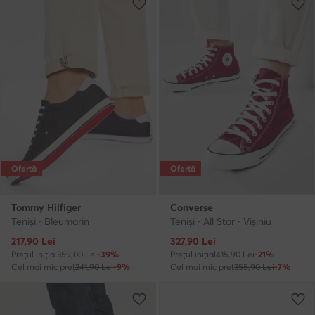
Ofertă
Ofertă
Tommy Hilfiger
Converse
Teniși · Bleumarin
Teniși · All Star · Vișiniu
Prețul actual
Prețul actual
217,90
Lei
327,90
Lei
Prețul inițial
359,00 Lei
-39%
Prețul inițial
415,90 Lei
-21%
Cel mai mic preț
241,90 Lei
-9%
Cel mai mic preț
355,90 Lei
-7%