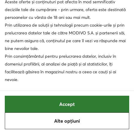
Aceste oferte și conținuturi pot afecta în mod semnificativ
deciziile tale de cumpărare - prin urmare, oferta este destinată
persoanelor cu vârsta de 18 ani sau mai mult.
Prin utilizarea de soluții și tehnologii precum cookie-urile și prin
prelucrarea datelor tale de către MODIVO S.A. și partenerii săi,
ne putem asigura că, conținutul pe care îl vezi va răspunde mai
bine nevoilor tale.
Prin consimțământul pentru prelucrarea datelor, inclusiv în
domeniul profilării, al analizei de piață și al statisticilor, îți
facilitează găsirea în magazinul nostru a ceea ce cauți și ai
nevoie.
Ofertă
Ofertă
extra -15% Cod: SUMMER
extra -15% Cod: SUMMER
Vans
Vans
Accept
Teniși · Knu Skool · Verde
Teniși · Knu Skool · Vișiniu
Prețul actual
Prețul actual
409,90
Lei
409,90
Lei
Prețul inițial
492,90 Lei
-16%
Prețul inițial
492,90 Lei
-16%
Alte opțiuni
Sortează
Filtrează
Cel mai mic preț
467,90 Lei
-12%
Cel mai mic preț
467,90 Lei
-12%