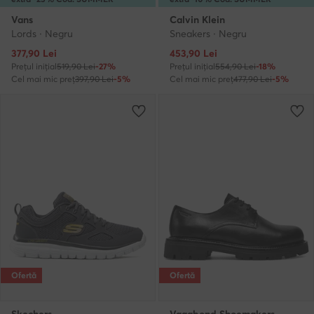
Vans
Calvin Klein
Lords · Negru
Sneakers · Negru
Prețul actual
Prețul actual
377,90
Lei
453,90
Lei
Prețul inițial
519,90 Lei
-27%
Prețul inițial
554,90 Lei
-18%
Cel mai mic preț
397,90 Lei
-5%
Cel mai mic preț
477,90 Lei
-5%
Ofertă
Ofertă