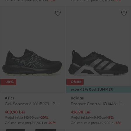
-20%
Ofertă
extra -15% Cod: SUMMER
Asics
adidas
Gel-Sonoma 8 1011B979 · Pantofi pentru alergare
Dropset Control JQ1448 · Încălțăminte pentru sală
Prețul actual
Prețul actual
409,90
Lei
426,90
Lei
Prețul inițial
512,90 Lei
-20%
Prețul inițial
449,90 Lei
-5%
Cel mai mic preț
512,90 Lei
-20%
Cel mai mic preț
449,90 Lei
-5%