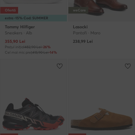
Ofertă
weCare
extra -15% Cod: SUMMER
Tommy Hilfiger
Lasocki
Sneakers · Alb
Pantofi · Maro
Prețul actual
355,90
Lei
238,99
Lei
Prețul inițial
482,90 Lei
-26%
Cel mai mic preț
413,90 Lei
-14%