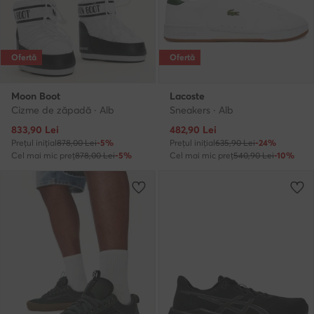
Ofertă
Ofertă
Moon Boot
Lacoste
Cizme de zăpadă · Alb
Sneakers · Alb
Prețul actual
Prețul actual
833,90
Lei
482,90
Lei
Prețul inițial
878,00 Lei
-5%
Prețul inițial
635,90 Lei
-24%
Cel mai mic preț
878,00 Lei
-5%
Cel mai mic preț
540,90 Lei
-10%