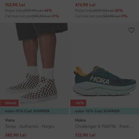
Prețul actual
Prețul actual
152,90
Lei
474,90
Lei
Prețul inițial
279,99 Lei
-45%
Prețul inițial
599,90 Lei
-20%
Cel mai mic preț
195,90 Lei
-21%
Cel mai mic preț
521,90 Lei
-9%
Ofertă
-16%
extra -15% Cod: SUMMER
extra -15% Cod: SUMMER
Vans
Hoka
Teniși · Authentic · Negru
Challenger 8 1168716 · Pantofi pentru alergare
Prețul actual
Prețul actual
385,90
Lei
723,90
Lei