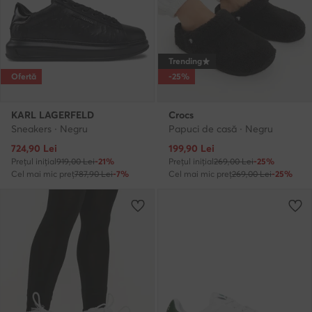
Trending
Ofertă
-25%
KARL LAGERFELD
Crocs
Sneakers · Negru
Papuci de casă · Negru
Prețul actual
Prețul actual
724,90
Lei
199,90
Lei
Prețul inițial
919,00 Lei
-21%
Prețul inițial
269,00 Lei
-25%
Cel mai mic preț
787,90 Lei
-7%
Cel mai mic preț
269,00 Lei
-25%