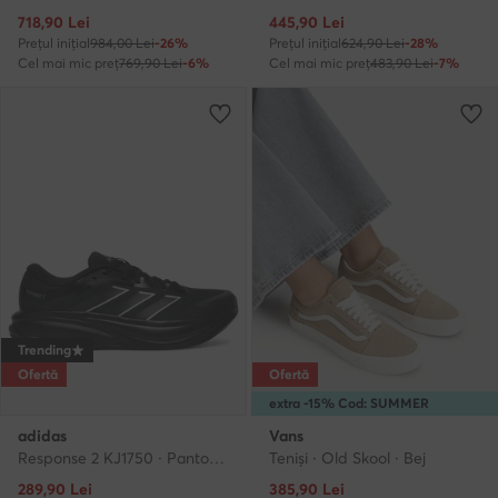
Prețul actual
Prețul actual
718,90
Lei
445,90
Lei
Prețul inițial
984,00 Lei
-26%
Prețul inițial
624,90 Lei
-28%
Cel mai mic preț
769,90 Lei
-6%
Cel mai mic preț
483,90 Lei
-7%
Trending
Ofertă
Ofertă
extra -15% Cod: SUMMER
adidas
Vans
Response 2 KJ1750 · Pantofi pentru alergare
Teniși · Old Skool · Bej
Prețul actual
Prețul actual
289,90
Lei
385,90
Lei