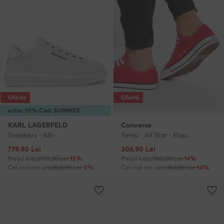
Ofertă
Ofertă
extra -15% Cod: SUMMER
KARL LAGERFELD
Converse
Sneakers · Alb
Teniși · All Star · Roșu
Prețul actual
Prețul actual
779,90
Lei
308,90
Lei
Prețul inițial
919,00 Lei
-15%
Prețul inițial
360,00 Lei
-14%
Cel mai mic preț
822,90 Lei
-5%
Cel mai mic preț
360,00 Lei
-14%