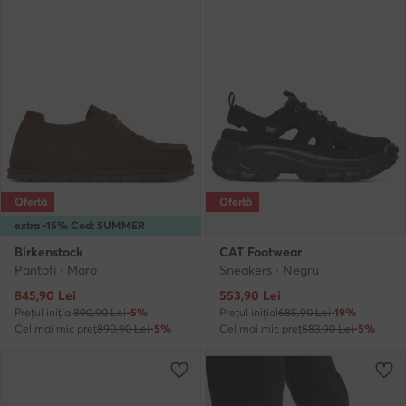
Ofertă
Ofertă
extra -15% Cod: SUMMER
Birkenstock
CAT Footwear
Pantofi · Maro
Sneakers · Negru
Prețul actual
Prețul actual
845,90
Lei
553,90
Lei
Prețul inițial
890,90 Lei
-5%
Prețul inițial
685,90 Lei
-19%
Cel mai mic preț
890,90 Lei
-5%
Cel mai mic preț
583,90 Lei
-5%