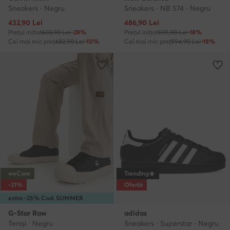
Sneakers · Negru
Sneakers · NB 574 · Negru
Prețul actual
Prețul actual
432,90
Lei
486,90
Lei
Prețul inițial
603,90 Lei
-28%
Prețul inițial
599,90 Lei
-18%
Cel mai mic preț
482,90 Lei
-10%
Cel mai mic preț
594,90 Lei
-18%
weCare
Trending
-21%
Ofertă
extra -25% Cod: SUMMER
G-Star Raw
adidas
Teniși · Negru
Sneakers · Superstar · Negru