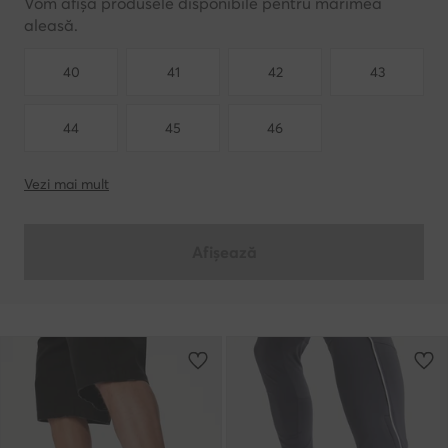
Vom afișa produsele disponibile pentru mărimea
aleasă.
40
41
42
43
44
45
46
Vezi mai mult
Afișează