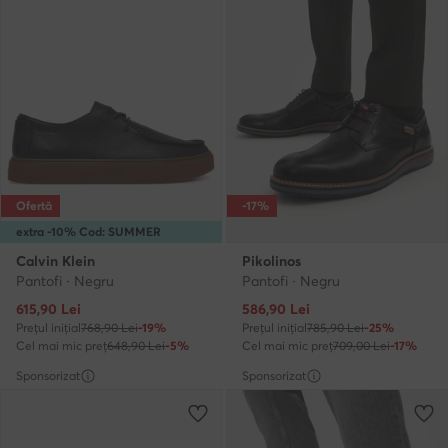
Ofertă
-17%
extra -10% Cod: SUMMER
Calvin Klein
Pikolinos
Pantofi · Negru
Pantofi · Negru
Prețul actual
Prețul actual
615,90
Lei
586,90
Lei
Prețul inițial
768,90 Lei
-19%
Prețul inițial
785,90 Lei
-25%
Cel mai mic preț
648,90 Lei
-5%
Cel mai mic preț
709,00 Lei
-17%
Sponsorizat
Sponsorizat