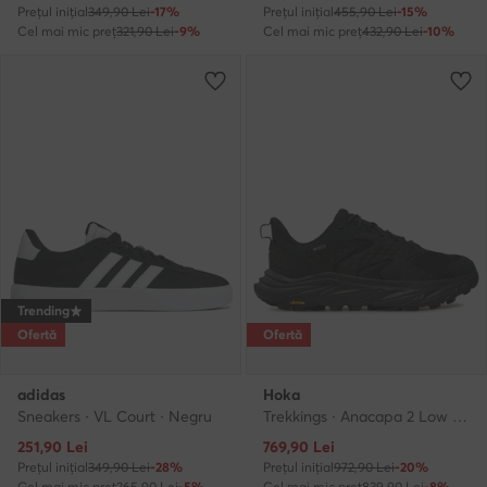
Prețul inițial
349,90 Lei
-17%
Prețul inițial
455,90 Lei
-15%
Cel mai mic preț
321,90 Lei
-9%
Cel mai mic preț
432,90 Lei
-10%
Trending
Ofertă
Ofertă
adidas
Hoka
Sneakers · VL Court · Negru
Trekkings · Anacapa 2 Low GTX GORE-TEX 1141632 · Negru
Prețul actual
Prețul actual
251,90
Lei
769,90
Lei
Prețul inițial
349,90 Lei
-28%
Prețul inițial
972,90 Lei
-20%
Cel mai mic preț
265,90 Lei
-5%
Cel mai mic preț
839,90 Lei
-8%