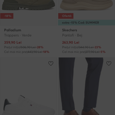
-18%
Ofertă
extra -15% Cod: SUMMER
Palladium
Skechers
Trappers · Verde
Pantofi · Bej
Prețul actual
Prețul actual
359,90
Lei
263,90
Lei
Prețul inițial
506,90 Lei
-28%
Prețul inițial
344,90 Lei
-23%
Cel mai mic preț
443,90 Lei
-18%
Cel mai mic preț
277,90 Lei
-5%