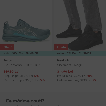
Ofertă
Ofertă
extra -10% Cod: SUMMER
extra -15% Cod: SUMMER
Asics
Reebok
Gel-Kayano 33 1011C167 · Pantofi pentru alergare
Sneakers · Negru
Prețul actual
Prețul actual
919,90
Lei
314,90
Lei
Prețul inițial
1.112,90 Lei
-17%
Prețul inițial
349,99 Lei
-10%
Cel mai mic preț
968,90 Lei
-5%
Cel mai mic preț
331,90 Lei
-5%
Ce mărime cauți?