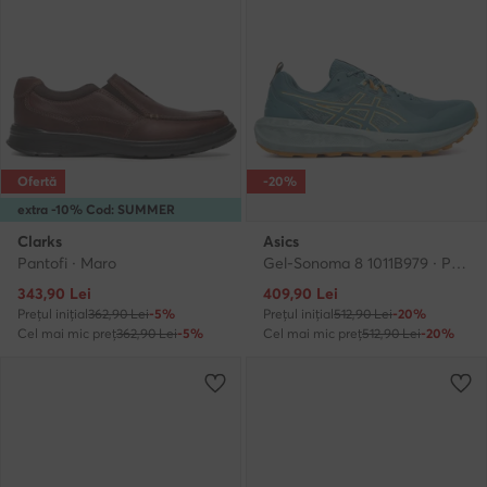
Ofertă
-20%
extra -10% Cod: SUMMER
Clarks
Asics
Pantofi · Maro
Gel-Sonoma 8 1011B979 · Pantofi pentru alergare
Prețul actual
Prețul actual
343,90
Lei
409,90
Lei
Prețul inițial
362,90 Lei
-5%
Prețul inițial
512,90 Lei
-20%
Cel mai mic preț
362,90 Lei
-5%
Cel mai mic preț
512,90 Lei
-20%