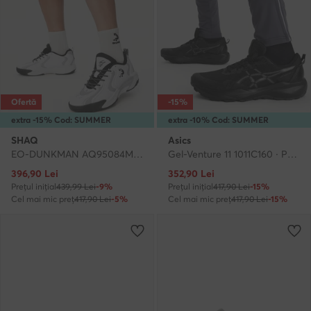
Ofertă
-15%
extra -15% Cod: SUMMER
extra -10% Cod: SUMMER
SHAQ
Asics
EO-DUNKMAN AQ95084M-WS · Încălțăminte pentru baschet
Gel-Venture 11 1011C160 · Pantofi pentru alergare
Prețul actual
Prețul actual
396,90
Lei
352,90
Lei
Prețul inițial
439,99 Lei
-9%
Prețul inițial
417,90 Lei
-15%
Cel mai mic preț
417,90 Lei
-5%
Cel mai mic preț
417,90 Lei
-15%