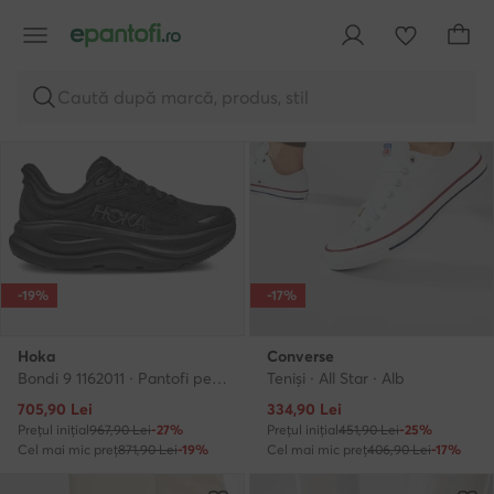
Caută după marcă, produs, stil
-19%
-17%
Hoka
Converse
Bondi 9 1162011 · Pantofi pentru alergare
Teniși · All Star · Alb
Prețul actual
Prețul actual
705,90
Lei
334,90
Lei
Prețul inițial
967,90 Lei
-27%
Prețul inițial
451,90 Lei
-25%
Cel mai mic preț
871,90 Lei
-19%
Cel mai mic preț
406,90 Lei
-17%