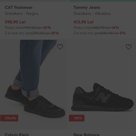
CAT Footwear
Tommy Jeans
Sneakers · Negru
Sneakers · Albastru
Prețul actual
Prețul actual
598,90
Lei
413,90
Lei
Prețul inițial
749,00 Lei
-20%
Prețul inițial
482,90 Lei
-14%
Cel mai mic preț
749,00 Lei
-20%
Cel mai mic preț
435,90 Lei
-5%
Ofertă
-18%
Calvin Klein
New Balance