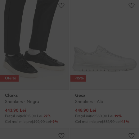
Ofertă
-15%
Clarks
Geox
Sneakers · Negru
Sneakers · Alb
Prețul actual
Prețul actual
443,90
Lei
448,90
Lei
Prețul inițial
615,90 Lei
-27%
Prețul inițial
560,90 Lei
-19%
Cel mai mic preț
492,90 Lei
-9%
Cel mai mic preț
532,90 Lei
-15%