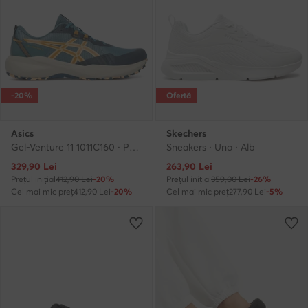
-20%
Ofertă
Asics
Skechers
Gel-Venture 11 1011C160 · Pantofi pentru alergare
Sneakers · Uno · Alb
Prețul actual
Prețul actual
329,90
Lei
263,90
Lei
Prețul inițial
412,90 Lei
-20%
Prețul inițial
359,00 Lei
-26%
Cel mai mic preț
412,90 Lei
-20%
Cel mai mic preț
277,90 Lei
-5%