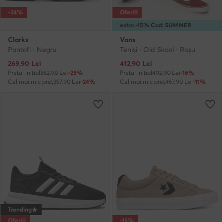
-24%
Ofertă
extra -15% Cod: SUMMER
Clarks
Vans
Pantofi · Negru
Teniși · Old Skool · Roșu
Prețul actual
Prețul actual
269,90
Lei
412,90
Lei
Prețul inițial
362,90 Lei
-25%
Prețul inițial
492,90 Lei
-16%
Cel mai mic preț
357,90 Lei
-24%
Cel mai mic preț
467,90 Lei
-11%
Trending
Ofertă
-15%