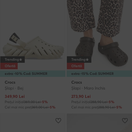
Trending
Trending
Ofertă
Ofertă
extra -10% Cod: SUMMER
extra -15% Cod: SUMMER
Crocs
Crocs
Şlapi · Bej
Şlapi · Maro închis
Prețul actual
Prețul actual
349,90
Lei
273,90
Lei
Prețul inițial
369,00 Lei
-5%
Prețul inițial
288,90 Lei
-5%
Cel mai mic preț
369,00 Lei
-5%
Cel mai mic preț
288,90 Lei
-5%