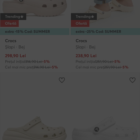
Trending
Trending
Ofertă
Ofertă
extra -15% Cod: SUMMER
extra -25% Cod: SUMMER
Crocs
Crocs
Şlapi · Bej
Şlapi · Bej
Prețul actual
Prețul actual
298,90
Lei
238,90
Lei
Prețul inițial
314,90 Lei
-5%
Prețul inițial
251,90 Lei
-5%
Cel mai mic preț
314,90 Lei
-5%
Cel mai mic preț
251,90 Lei
-5%