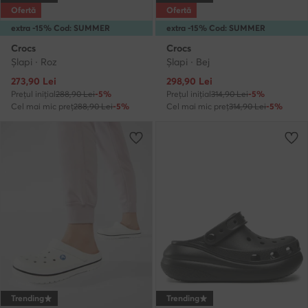
Ofertă
Ofertă
extra -15% Cod: SUMMER
extra -15% Cod: SUMMER
Crocs
Crocs
Şlapi · Roz
Şlapi · Bej
Prețul actual
Prețul actual
273,90
Lei
298,90
Lei
Prețul inițial
288,90 Lei
-5%
Prețul inițial
314,90 Lei
-5%
Cel mai mic preț
288,90 Lei
-5%
Cel mai mic preț
314,90 Lei
-5%
Trending
Trending