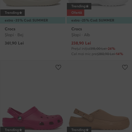
Trending
Trending
Ofertă
extra -35% Cod: SUMMER
extra -25% Cod: SUMMER
Crocs
Crocs
Şlapi · Bej
Şlapi · Alb
Prețul actual
361,90
Lei
238,90
Lei
Prețul inițial
315,00 Lei
-24%
Cel mai mic preț
280,90 Lei
-14%
Trending
Trending