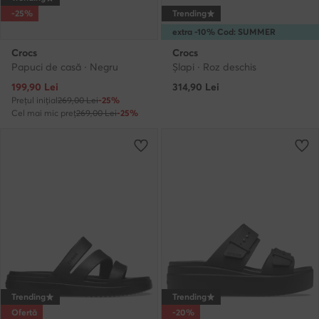
-25%
Trending
extra -10% Cod: SUMMER
Crocs
Crocs
Papuci de casă · Negru
Şlapi · Roz deschis
Prețul actual
199,90
Lei
314,90
Lei
Prețul inițial
269,00 Lei
-25%
Cel mai mic preț
269,00 Lei
-25%
Trending
Trending
Ofertă
-20%