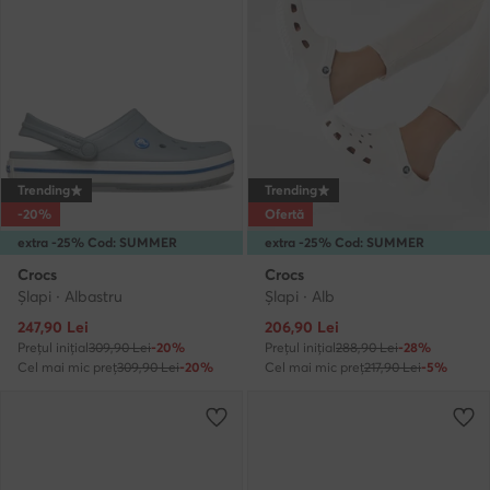
Trending
Trending
-20%
Ofertă
extra -25% Cod: SUMMER
extra -25% Cod: SUMMER
Crocs
Crocs
Şlapi · Albastru
Şlapi · Alb
Prețul actual
Prețul actual
247,90
Lei
206,90
Lei
Prețul inițial
309,90 Lei
-20%
Prețul inițial
288,90 Lei
-28%
Cel mai mic preț
309,90 Lei
-20%
Cel mai mic preț
217,90 Lei
-5%