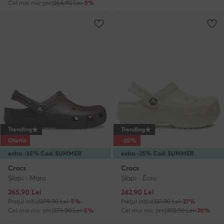
Cel mai mic preț
264,90 Lei
-5%
Trending
Trending
Ofertă
-20%
extra -35% Cod: SUMMER
extra -25% Cod: SUMMER
Crocs
Crocs
Şlapi · Maro
Şlapi · Écru
Prețul actual
Prețul actual
265,90
Lei
242,90
Lei
Prețul inițial
279,90 Lei
-5%
Prețul inițial
337,00 Lei
-27%
Cel mai mic preț
279,90 Lei
-5%
Cel mai mic preț
303,90 Lei
-20%