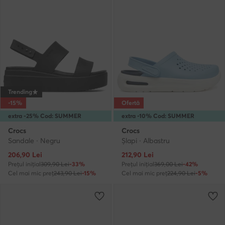
Trending
-15%
Ofertă
extra -25% Cod: SUMMER
extra -10% Cod: SUMMER
Crocs
Crocs
Sandale · Negru
Şlapi · Albastru
Prețul actual
Prețul actual
206,90
Lei
212,90
Lei
Prețul inițial
309,90 Lei
-33%
Prețul inițial
369,00 Lei
-42%
Cel mai mic preț
243,90 Lei
-15%
Cel mai mic preț
224,90 Lei
-5%