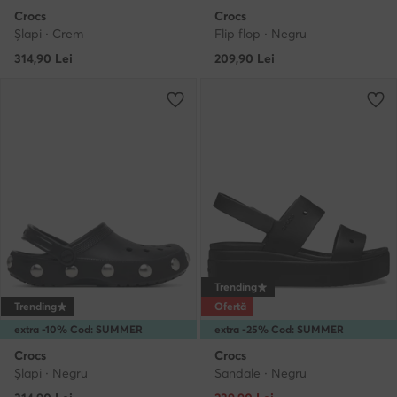
Crocs
Crocs
Şlapi · Crem
Flip flop · Negru
314,90
Lei
209,90
Lei
Trending
Trending
Ofertă
extra -10% Cod: SUMMER
extra -25% Cod: SUMMER
Crocs
Crocs
Şlapi · Negru
Sandale · Negru