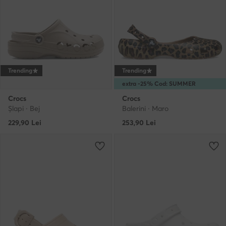
Trending
Trending
extra -25% Cod: SUMMER
Crocs
Crocs
Şlapi · Bej
Balerini · Maro
229,90
Lei
253,90
Lei