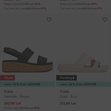
Prețul inițial
277,00 Lei
-14%
Prețul inițial
309,90 Lei
-18%
Cel mai mic preț
262,90 Lei
-9%
Cel mai mic preț
267,90 Lei
-5%
Ofertă
Trending
extra -35% Cod: SUMMER
extra -35% Cod: SUMMER
Crocs
Crocs
Sandale · Negru
Şlapi · Écru
Prețul actual
250,90
Lei
213,90
Lei
Prețul inițial
311,00 Lei
-19%