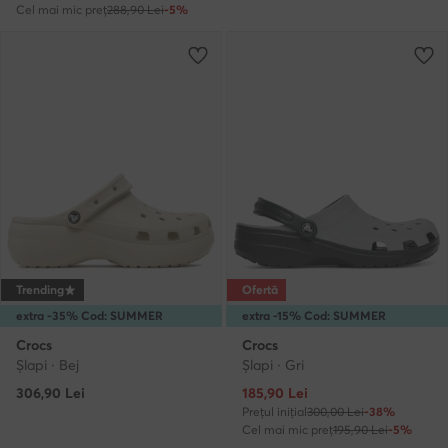
Cel mai mic preț
288,90 Lei
-5%
Trending
Ofertă
extra -35% Cod: SUMMER
extra -15% Cod: SUMMER
Crocs
Crocs
Şlapi · Bej
Şlapi · Gri
Prețul actual
306,90
Lei
185,90
Lei
Prețul inițial
300,00 Lei
-38%
Cel mai mic preț
195,90 Lei
-5%