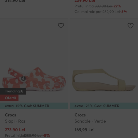
Prețul actual
314,90
Lei
239,90
Lei
Prețul inițial
309,90 Lei
-22%
Cel mai mic preț
252,90 Lei
-5%
Trending
Ofertă
extra -15% Cod: SUMMER
extra -25% Cod: SUMMER
Crocs
Crocs
Şlapi · Roz
Sandale · Verde
Prețul actual
273,90
Lei
169,99
Lei
Prețul inițial
288,90 Lei
-5%