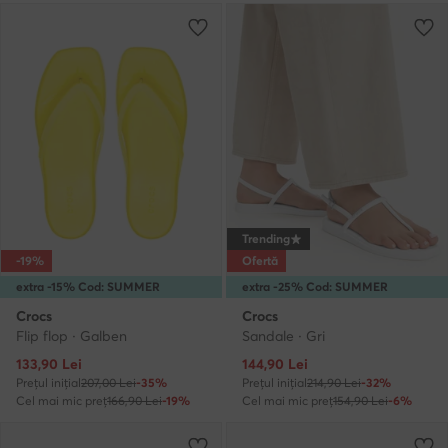
Trending
-19%
Ofertă
extra -15% Cod: SUMMER
extra -25% Cod: SUMMER
Crocs
Crocs
Flip flop · Galben
Sandale · Gri
Prețul actual
Prețul actual
133,90
Lei
144,90
Lei
Prețul inițial
207,00 Lei
-35%
Prețul inițial
214,90 Lei
-32%
Cel mai mic preț
166,90 Lei
-19%
Cel mai mic preț
154,90 Lei
-6%