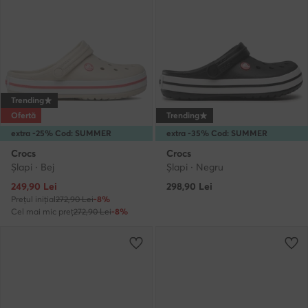
Trending
Ofertă
Trending
extra -25% Cod: SUMMER
extra -35% Cod: SUMMER
Crocs
Crocs
Şlapi · Bej
Şlapi · Negru
Prețul actual
249,90
Lei
298,90
Lei
Prețul inițial
272,90 Lei
-8%
Cel mai mic preț
272,90 Lei
-8%