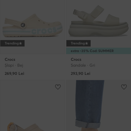
Trending
Trending
extra -35% Cod: SUMMER
Crocs
Crocs
Şlapi · Bej
Sandale · Gri
269,90
Lei
293,90
Lei