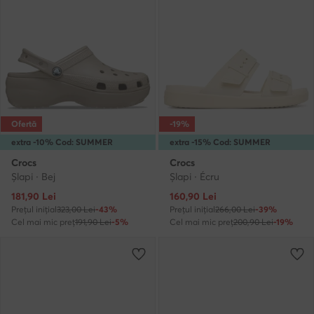
Ofertă
-19%
extra -10% Cod: SUMMER
extra -15% Cod: SUMMER
Crocs
Crocs
Şlapi · Bej
Şlapi · Écru
Prețul actual
Prețul actual
181,90
Lei
160,90
Lei
Prețul inițial
323,00 Lei
-43%
Prețul inițial
266,00 Lei
-39%
Cel mai mic preț
191,90 Lei
-5%
Cel mai mic preț
200,90 Lei
-19%