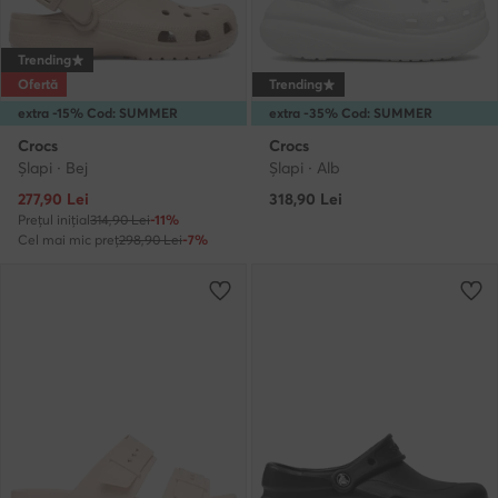
Trending
Ofertă
Trending
extra -15% Cod: SUMMER
extra -35% Cod: SUMMER
Crocs
Crocs
Şlapi · Bej
Şlapi · Alb
Prețul actual
277,90
Lei
318,90
Lei
Prețul inițial
314,90 Lei
-11%
Cel mai mic preț
298,90 Lei
-7%