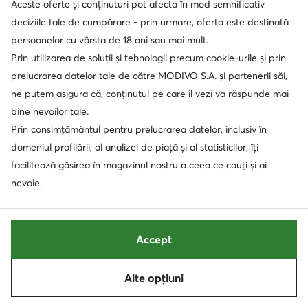
Aceste oferte și conținuturi pot afecta în mod semnificativ
deciziile tale de cumpărare - prin urmare, oferta este destinată
Trending
Trending
Ofertă
Ofertă
persoanelor cu vârsta de 18 ani sau mai mult.
extra -15% Cod: SUMMER
extra -15% Cod: SUMMER
Prin utilizarea de soluții și tehnologii precum cookie-urile și prin
prelucrarea datelor tale de către MODIVO S.A. și partenerii săi,
Crocs
Crocs
Şlapi · Colorat
Şlapi · Maro
ne putem asigura că, conținutul pe care îl vezi va răspunde mai
Prețul actual
Prețul actual
273,90
Lei
372,90
Lei
bine nevoilor tale.
Prețul inițial
288,90 Lei
-5%
Prețul inițial
392,90 Lei
-5%
Prin consimțământul pentru prelucrarea datelor, inclusiv în
Cel mai mic preț
288,90 Lei
-5%
Cel mai mic preț
392,90 Lei
-5%
domeniul profilării, al analizei de piață și al statisticilor, îți
facilitează găsirea în magazinul nostru a ceea ce cauți și ai
nevoie.
Accept
Alte opțiuni
Sortează
Filtrează