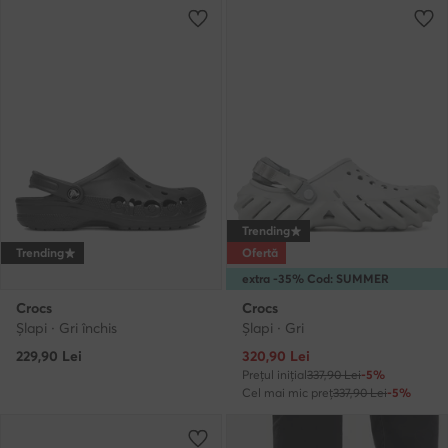
Trending
Trending
Ofertă
extra -35% Cod: SUMMER
Crocs
Crocs
Şlapi · Gri închis
Şlapi · Gri
Prețul actual
229,90
Lei
320,90
Lei
Prețul inițial
337,90 Lei
-5%
Cel mai mic preț
337,90 Lei
-5%