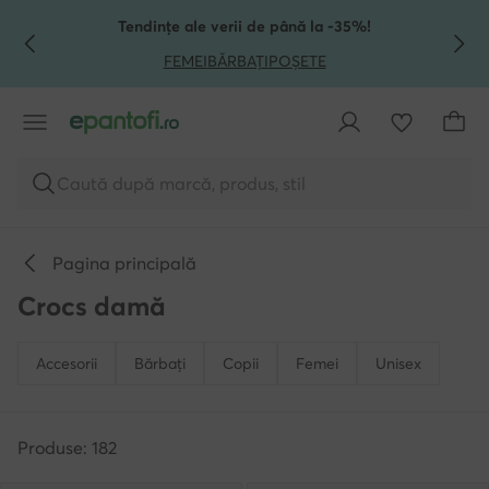
TRECI LA CONȚINUTUL PRINCIPAL
MERGI LA CĂUTARE
Tendințe ale verii de până la -35%!
FEMEI
BĂRBAȚI
POȘETE
Caută după marcă, produs, stil
Pagina principală
Crocs damă
Accesorii
Bărbați
Copii
Femei
Unisex
Produse: 182