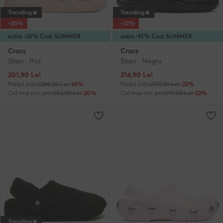
Trending
Trending
-20%
-22%
extra -25% Cod: SUMMER
extra -15% Cod: SUMMER
Crocs
Crocs
Şlapi · Roz
Şlapi · Negru
Prețul actual
Prețul actual
201,90
Lei
214,90
Lei
Prețul inițial
266,00 Lei
-24%
Prețul inițial
277,00 Lei
-22%
Cel mai mic preț
252,90 Lei
-20%
Cel mai mic preț
277,00 Lei
-22%
Trending