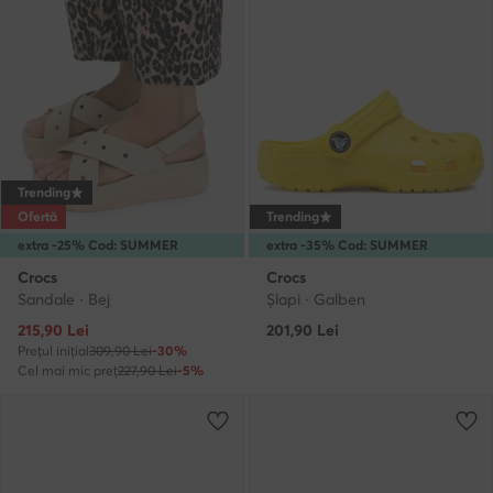
Trending
Ofertă
Trending
extra -25% Cod: SUMMER
extra -35% Cod: SUMMER
Crocs
Crocs
Sandale · Bej
Şlapi · Galben
Prețul actual
215,90
Lei
201,90
Lei
Prețul inițial
309,90 Lei
-30%
Cel mai mic preț
227,90 Lei
-5%