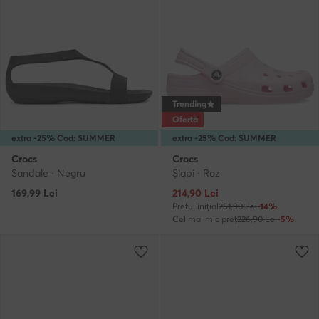
Trending
Ofertă
extra -25% Cod: SUMMER
extra -25% Cod: SUMMER
Crocs
Crocs
Sandale · Negru
Şlapi · Roz
Prețul actual
169,99
Lei
214,90
Lei
Prețul inițial
251,90 Lei
-14%
Cel mai mic preț
226,90 Lei
-5%