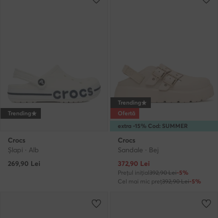
Trending
Trending
Ofertă
extra -15% Cod: SUMMER
Crocs
Crocs
Şlapi · Alb
Sandale · Bej
Prețul actual
269,90
Lei
372,90
Lei
Prețul inițial
392,90 Lei
-5%
Cel mai mic preț
392,90 Lei
-5%