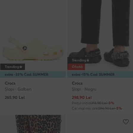
Trending
Trending
Ofertă
extra -35% Cod: SUMMER
extra -15% Cod: SUMMER
Crocs
Crocs
Şlapi · Galben
Şlapi · Negru
Prețul actual
265,90
Lei
298,90
Lei
Prețul inițial
314,90 Lei
-5%
Cel mai mic preț
314,90 Lei
-5%