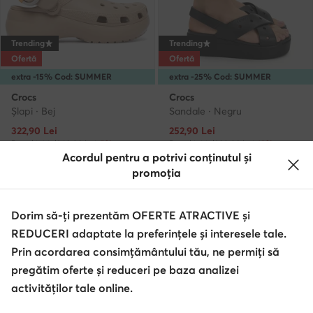
Trending
Trending
Ofertă
Ofertă
extra -15% Cod: SUMMER
extra -25% Cod: SUMMER
Crocs
Crocs
Şlapi · Bej
Sandale · Negru
Prețul actual
Prețul actual
322,90
Lei
252,90
Lei
Prețul inițial
340,90 Lei
-5%
Prețul inițial
309,90 Lei
-18%
Acordul pentru a potrivi conținutul și
Cel mai mic preț
340,90 Lei
-5%
Cel mai mic preț
267,90 Lei
-5%
promoția
Dorim să-ți prezentăm OFERTE ATRACTIVE și
REDUCERI adaptate la preferințele și interesele tale.
Prin acordarea consimțământului tău, ne permiți să
pregătim oferte și reduceri pe baza analizei
activităților tale online.