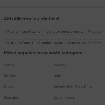
Alți utilizatori au căutat și
pantofi casual dama
sandale dama elegante
adidasi a
Nike Air Force 1
sandale cu toc
sandale cu platforma
Mărci populare în această categorie
Puma
Reebok
Badura
Nike
Guess
Beverly Hills Polo Club
Skechers
Calvin Klein