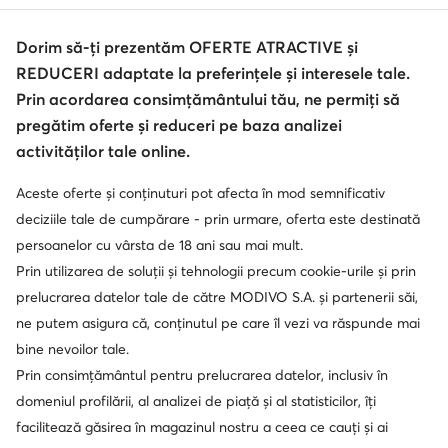
Dorim să-ți prezentăm OFERTE ATRACTIVE și
REDUCERI adaptate la preferințele și interesele tale.
Serviciu clienți
Prin acordarea consimțământului tău, ne permiți să
pregătim oferte și reduceri pe baza analizei
Despre noi
activităților tale online.
Informații
Aceste oferte și conținuturi pot afecta în mod semnificativ
deciziile tale de cumpărare - prin urmare, oferta este destinată
persoanelor cu vârsta de 18 ani sau mai mult.
Prin utilizarea de soluții și tehnologii precum cookie-urile și prin
prelucrarea datelor tale de către MODIVO S.A. și partenerii săi,
ne putem asigura că, conținutul pe care îl vezi va răspunde mai
bine nevoilor tale.
Prin consimțământul pentru prelucrarea datelor, inclusiv în
domeniul profilării, al analizei de piață și al statisticilor, îți
Schimbă țara: Rumunia (RO)
facilitează găsirea în magazinul nostru a ceea ce cauți și ai