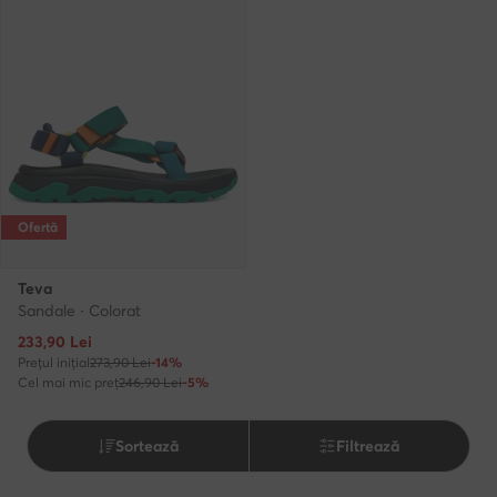
Ofertă
Teva
Sandale · Colorat
Prețul actual
233,90
Lei
Prețul inițial
273,90 Lei
-14%
Cel mai mic preț
246,90 Lei
-5%
Sortează
Filtrează