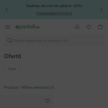
TRECI LA CONȚINUTUL PRINCIPAL
MERGI LA CĂUTARE
Tendințe ale verii de până la -35%!
FEMEI
BĂRBAȚI
POȘETE
Caută după marcă, produs, stil
Ofertă
Copii
Produse: 1
·
Filtre selectate (1)