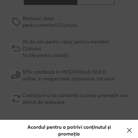
Reduceri doar
pentru membrii Clubului
30 de zile pentru retur pentru membrii
Clubului
14 zile pentru ceilalți
10% cashback în MODIVOclub GOLD
online, în magazinele staționare, tot anul
Cashback-ul se combină cu orice promoție sau
ofertă de reducere
Acordul pentru a potrivi conținutul și
Descărcă aplicația
promoția