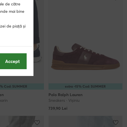
ale de către
punde mai bine
zei de piață și
Accept
15% Cod: SUMMER
extra -15% Cod: SUMMER
en
Polo Ralph Lauren
marin
Sneakers · Vișiniu
739,90
Lei