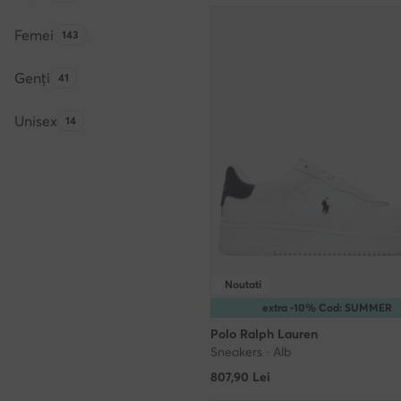
Femei
Numărul de produse:
143
Genți
Numărul de produse:
41
Unisex
Numărul de produse:
14
Noutati
extra -10% Cod: SUMMER
Polo Ralph Lauren
Sneakers · Alb
807,90
Lei