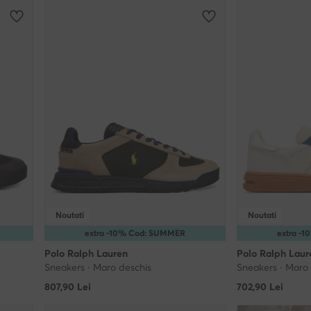
Noutati
Noutati
extra -10% Cod: SUMMER
extra -
Polo Ralph Lauren
Polo Ralph Laur
Sneakers · Maro deschis
Sneakers · Maro
807,90
Lei
702,90
Lei