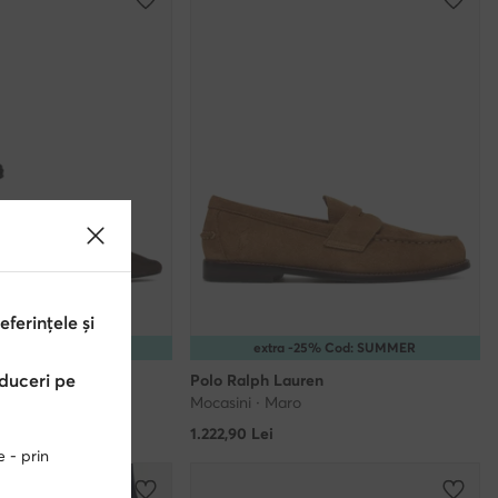
erințele și
25% Cod: SUMMER
extra -25% Cod: SUMMER
educeri pe
en
Polo Ralph Lauren
Mocasini · Maro
1.222,90
Lei
e - prin