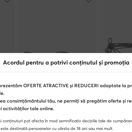
Acordul pentru a potrivi conținutul și promoția
Noutati
 prezentăm OFERTE ATRACTIVE și REDUCERI adaptate la pref
extra -25% Cod: SUMMER
extra -
le.
ea consimțământului tău, ne permiți să pregătim oferte și r
Polo Ralph Lauren
Polo Ralph Laur
Mocasini · Maro
Balerini · Maro
 activităților tale online.
1.060,90
Lei
2.108,90
Lei
i conținuturi pot afecta în mod semnificativ deciziile tale de cumpărar
 este destinată persoanelor cu vârsta de 18 ani sau mai mult.