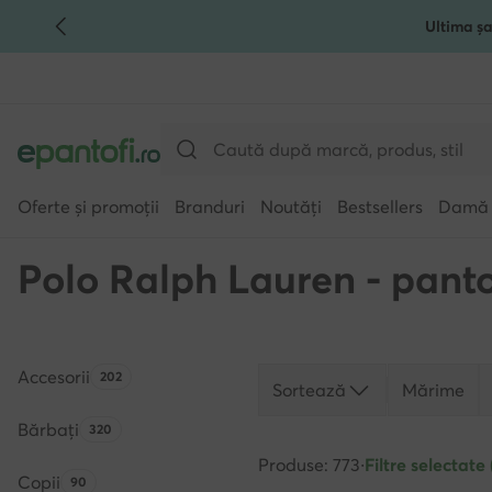
Ultima șa
TRECI LA CONȚINUTUL PRINCIPAL
MERGI LA CĂUTARE
Oferte și promoții
Branduri
Noutăți
Bestsellers
Damă
Polo Ralph Lauren - pantof
Accesorii
Numărul de produse:
202
Sortează
Mărime
Bărbați
Numărul de produse:
320
Produse: 773
·
Filtre selectate 
Copii
Numărul de produse:
90