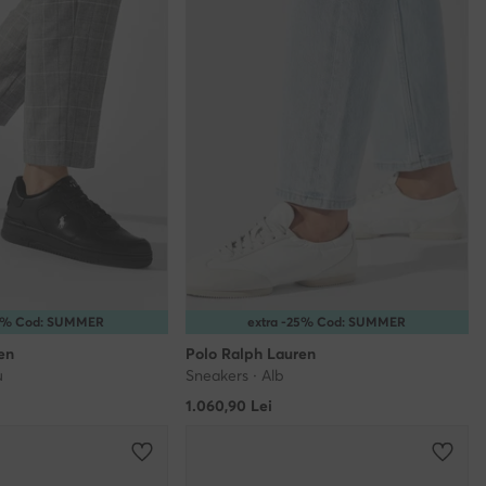
15% Cod: SUMMER
extra -25% Cod: SUMMER
en
Polo Ralph Lauren
u
Sneakers · Alb
1.060,90
Lei