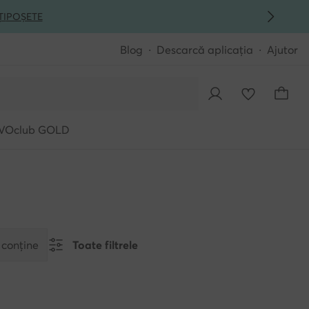
ȚI
POȘETE
Blog
Descarcă aplicația
Ajutor
VOclub GOLD
 conține
Toate filtrele