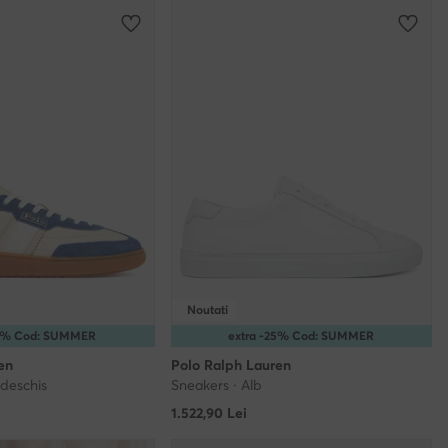
Noutati
10% Cod: SUMMER
extra -25% Cod: SUMMER
en
Polo Ralph Lauren
 deschis
Sneakers · Alb
1.522,90
Lei