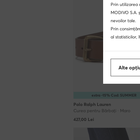
Prin utilizarea
MODIVO S.A. și
nevoilor tale.
Prin consimțămâ
al statisticilor
Alte opți
extra -15% Cod: SUMMER
Polo Ralph Lauren
Curea pentru Bărbați · Maro
427,00
Lei