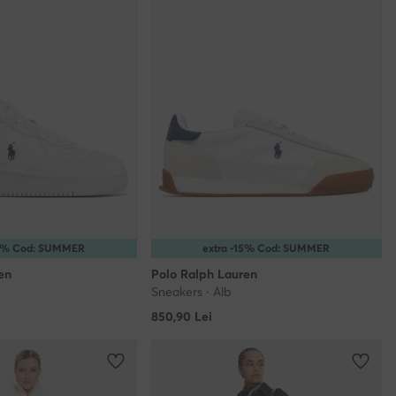
15% Cod: SUMMER
extra -15% Cod: SUMMER
en
Polo Ralph Lauren
Sneakers · Alb
850,90
Lei