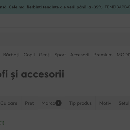
nsă! Cele mai fierbinți tendințe ale verii până la -35%
FEMEI
BĂRBA
Bărbați
Copii
Genți
Sport
Accesorii
Premium
MODI
i și accesorii
Culoare
Preț
Marca
Tip produs
Motiv
Setul
1
(1)