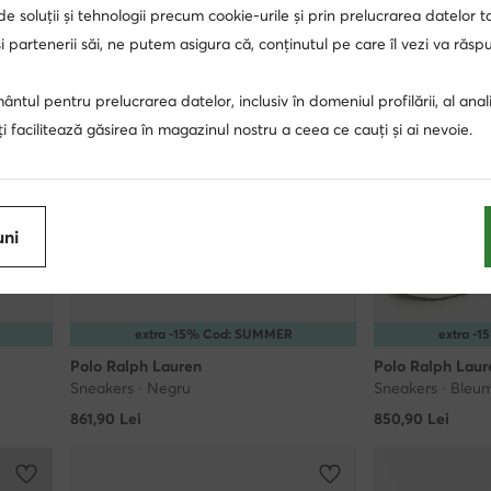
 de soluții și tehnologii precum cookie-urile și prin prelucrarea datelor t
 partenerii săi, ne putem asigura că, conținutul pe care îl vezi va răs
ntul pentru prelucrarea datelor, inclusiv în domeniul profilării, al anali
, îți facilitează găsirea în magazinul nostru a ceea ce cauți și ai nevoie.
uni
extra -15% Cod: SUMMER
extra -
Polo Ralph Lauren
Polo Ralph Laur
Sneakers · Negru
Sneakers · Bleu
861,90
Lei
850,90
Lei