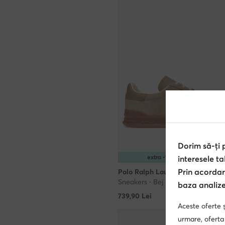
Dorim să-ți
extra -15% Cod: SUMMER
interesele ta
Prin acordar
Polo Ralph Lauren
Sneakers · Bej
baza analizei
739,90
Lei
Aceste oferte ș
urmare, oferta