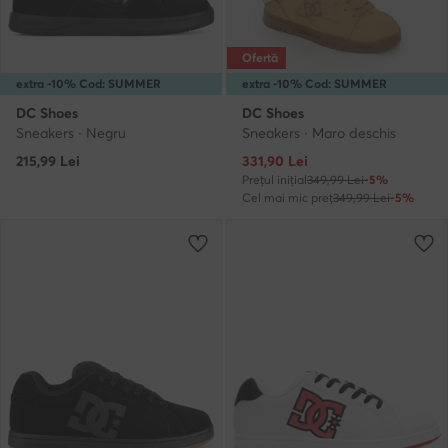
Ofertă
extra -10% Cod: SUMMER
extra -10% Cod: SUMMER
DC Shoes
DC Shoes
Sneakers · Negru
Sneakers · Maro deschis
Prețul actual
215,99
Lei
331,90
Lei
Prețul inițial
349,99 Lei
-5%
Cel mai mic preț
349,99 Lei
-5%