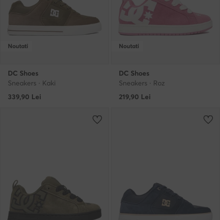
Noutati
Noutati
DC Shoes
DC Shoes
Sneakers · Kaki
Sneakers · Roz
339,90
Lei
219,90
Lei