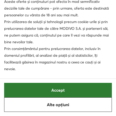
Aceste oferte și conținuturi pot afecta în mod semnificativ
extra -15% Cod: SUMMER
extra -15% Cod: SUMMER
deciziile tale de cumpărare - prin urmare, oferta este destinată
DC Shoes
DC Shoes
persoanelor cu vârsta de 18 ani sau mai mult.
Sneakers · Negru
Sneakers · Negru
Prin utilizarea de soluții și tehnologii precum cookie-urile și prin
339,99
Lei
239,99
Lei
prelucrarea datelor tale de către MODIVO S.A. și partenerii săi,
ne putem asigura că, conținutul pe care îl vezi va răspunde mai
bine nevoilor tale.
Prin consimțământul pentru prelucrarea datelor, inclusiv în
domeniul profilării, al analizei de piață și al statisticilor, îți
facilitează găsirea în magazinul nostru a ceea ce cauți și ai
nevoie.
Accept
AI
AI
Alte opțiuni
Sortează
Filtrează
2
extra -15% Cod: SUMMER
extra -15% Cod: SUMMER
DC Shoes
DC Shoes