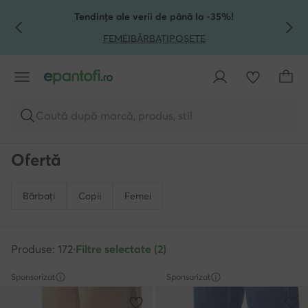
TRECI LA CONȚINUTUL PRINCIPAL
MERGI LA CĂUTARE
Tendințe ale verii de până la -35%!
FEMEI
BĂRBAȚI
POȘETE
Caută după marcă, produs, stil
Ofertă
Bărbați
Copii
Femei
Produse: 172
·
Filtre selectate (2)
Sponsorizat
Sponsorizat