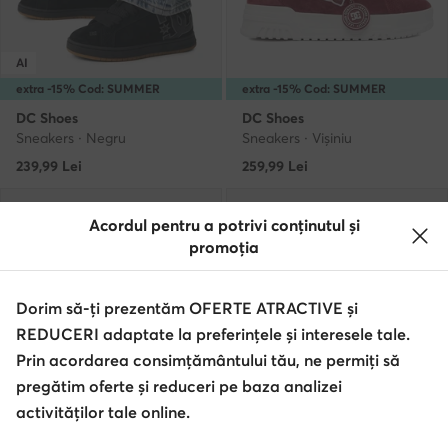
AI
extra -15% Cod: SUMMER
extra -15% Cod: SUMMER
DC Shoes
DC Shoes
Sneakers · Negru
Sneakers · Vișiniu
239,99
Lei
259,99
Lei
Acordul pentru a potrivi conținutul și
promoția
Dorim să-ți prezentăm OFERTE ATRACTIVE și
REDUCERI adaptate la preferințele și interesele tale.
Prin acordarea consimțământului tău, ne permiți să
pregătim oferte și reduceri pe baza analizei
activităților tale online.
AI