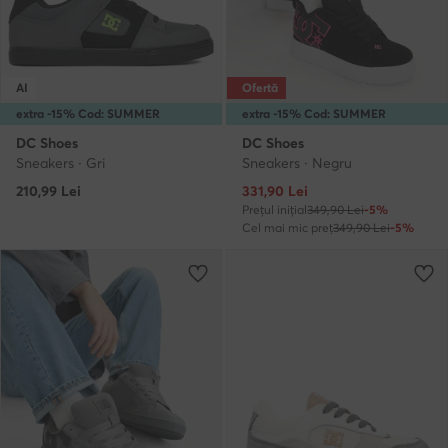
AI
Ofertă
extra -15% Cod: SUMMER
extra -15% Cod: SUMMER
DC Shoes
DC Shoes
Sneakers · Gri
Sneakers · Negru
Prețul actual
210,99
Lei
331,90
Lei
Prețul inițial
349,90 Lei
-5%
Cel mai mic preț
349,90 Lei
-5%