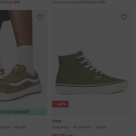
2,90 Lei
-5%
Cel mai mic preț
502,90 Lei
-13%
-20%
15% Cod: SUMMER
Vans
Range · Verde
Sneakers · Authentic · Verde
Prețul actual
393,90
Lei