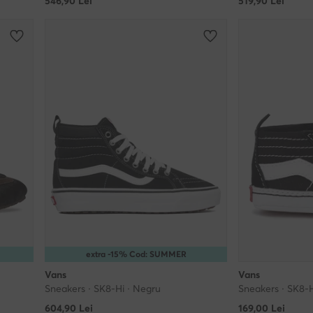
546,90
Lei
519,90
Lei
extra -15% Cod: SUMMER
Vans
Vans
Sneakers · SK8-Hi · Negru
Sneakers · SK8-H
604,90
Lei
169,00
Lei