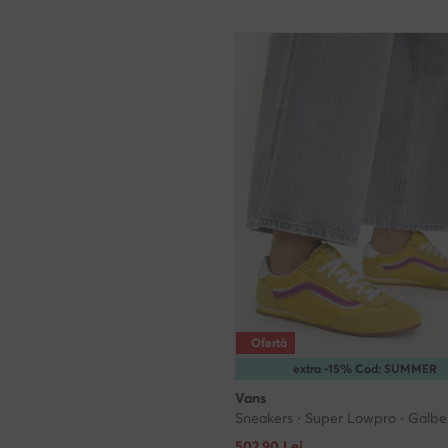
Ofertă
extra -15% Cod: SUMMER
Vans
Sneakers · Super Lowpro · Galbe
Prețul actual
502,90
Lei