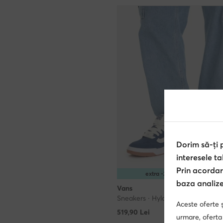
Dorim să-ți
interesele ta
Prin acordar
extra -25% Cod: SUMMER
baza analizei
Vans
Sneakers · Hylane · Bleumarin
Aceste oferte ș
519,90
Lei
urmare, oferta