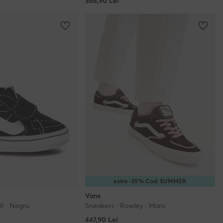
568,90
Lei
extra -25% Cod: SUMMER
Vans
i · Negru
Sneakers · Rowley · Maro
447,90
Lei