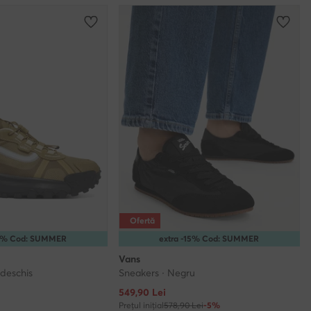
Ofertă
15% Cod: SUMMER
extra -15% Cod: SUMMER
Vans
 deschis
Sneakers · Negru
Prețul actual
549,90
Lei
Prețul inițial
578,90 Lei
-5%