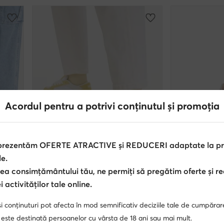
Acordul pentru a potrivi conținutul și promoția
 prezentăm OFERTE ATRACTIVE și REDUCERI adaptate la pref
le.
ea consimțământului tău, ne permiți să pregătim oferte și r
extra -25% Cod: SUMMER
extra -
 activităților tale online.
Vans
Vans
Sneakers · Hylane · Galben
Sneakers · Roz
i conținuturi pot afecta în mod semnificativ deciziile tale de cumpărar
519,90
Lei
539,00
Lei
 este destinată persoanelor cu vârsta de 18 ani sau mai mult.