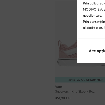
Prin utilizarea
MODIVO S.A. și
nevoilor tale.
Prin consimțămâ
al statisticilor
Alte opți
extra -25% Cod: SUMMER
Vans
Sneakers · Knu Skool · Roz
351,90
Lei