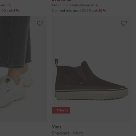
Lei
-5%
Prețul inițial
492,90 Lei
-20%
5,90 Lei
-5%
Cel mai mic preț
492,90 Lei
-20%
Ofertă
Vans
Sneakers · Maro