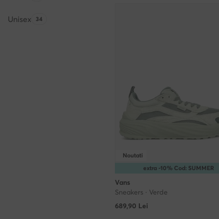
Unisex
Numărul de produse:
34
Noutati
extra -10% Cod: SUMMER
Vans
Sneakers · Verde
689,90
Lei