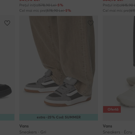
Prețul inițial
578,90 Lei
-5%
Prețul inițial
615,90 
Cel mai mic preț
578,90 Lei
-5%
Cel mai mic preț
61
Ofertă
extra -25% Cod: SUMMER
Vans
Vans
Sneakers · Gri
Sneakers · Écru