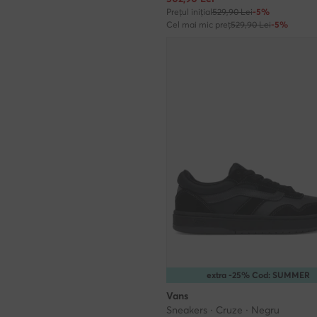
Prețul inițial
529,90 Lei
-5%
Cel mai mic preț
529,90 Lei
-5%
extra -25% Cod: SUMMER
Vans
Sneakers · Cruze · Negru