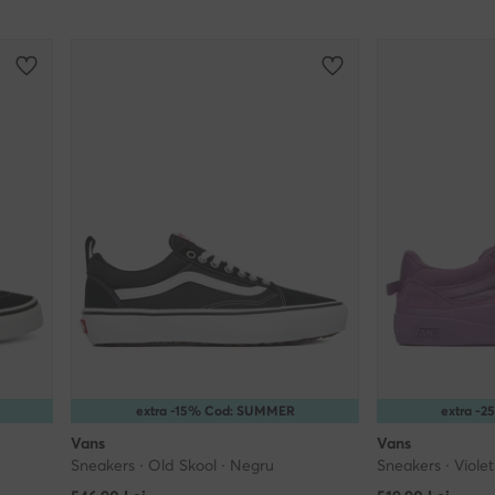
extra -15% Cod: SUMMER
extra -
Vans
Vans
Sneakers · Old Skool · Negru
Sneakers · Violet