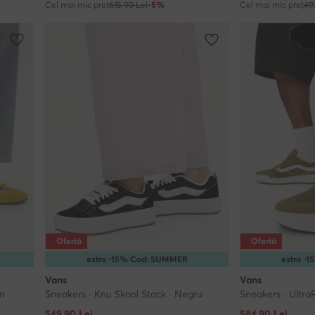
Cel mai mic preț
615,90 Lei
-5%
Cel mai mic preț
49
Ofertă
Ofertă
extra -15% Cod: SUMMER
extra -
Vans
Vans
n
Sneakers · Knu Skool Stack · Negru
Sneakers · Ultra
Prețul actual
Prețul actual
549,90
Lei
584,90
Lei