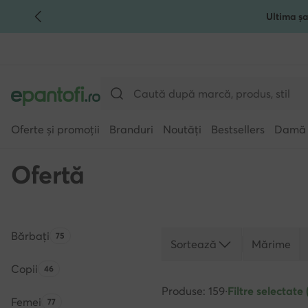
Ultima șa
TRECI LA CONȚINUTUL PRINCIPAL
MERGI LA CĂUTARE
Oferte și promoții
Branduri
Noutăți
Bestsellers
Damă
Ofertă
Bărbați
Numărul de produse:
75
Sortează
Mărime
Copii
Numărul de produse:
46
Produse: 159
·
Filtre selectate 
Femei
Numărul de produse:
77