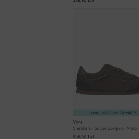
356,90
Lei
extra -25% Cod: SUMMER
Vans
Sneakers · Super Lowpro · Maro
568,90
Lei