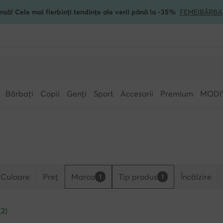
nsă! Cele mai fierbinți tendințe ale verii până la -35%
FEMEI
BĂRBA
Bărbați
Copii
Genți
Sport
Accesorii
Premium
MODI
Culoare
Preț
Marca
Tip produs
Încălzire
1
1
(2)