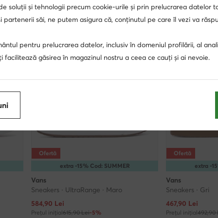
 de soluții și tehnologii precum cookie-urile și prin prelucrarea datelor t
 partenerii săi, ne putem asigura că, conținutul pe care îl vezi va răs
ntul pentru prelucrarea datelor, inclusiv în domeniul profilării, al anali
, îți facilitează găsirea în magazinul nostru a ceea ce cauți și ai nevoie.
uni
Ofertă
Ofertă
extra -15% Cod: SUMMER
extra -
Vans
Vans
Sneakers · UltraRange · Maro
Sneakers · Gri
Prețul actual
Prețul actual
584,90
Lei
467,90
Lei
Prețul inițial
615,90 Lei
-5%
Prețul inițial
492,90 