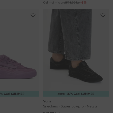
Cel mai mic preț
578,90 Lei
-5%
25% Cod: SUMMER
extra -25% Cod: SUMMER
Vans
Sneakers · Super Lowpro · Negru