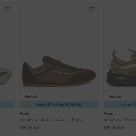
Noutati
Noutati
extra -10% Cod: SUMMER
extra -
Vans
Vans
Sneakers · Super Lowpro · Maro
Sneakers · Maro
529,90
Lei
825,90
Lei