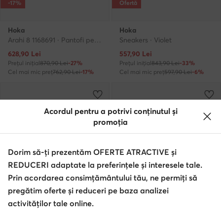
-17%
Ofertă
Hoka
Hoka
Arahi 8 1168691 · Pantofi pentru alergare
Sneakers · Violet
Prețul actual
Prețul actual
628,90
Lei
557,90
Lei
Prețul inițial
870,90 Lei
-27%
Prețul inițial
843,90 Lei
-33%
Cel mai mic preț
762,90 Lei
-17%
Cel mai mic preț
597,90 Lei
-6%
Acordul pentru a potrivi conținutul și
promoția
Dorim să-ți prezentăm OFERTE ATRACTIVE și
REDUCERI adaptate la preferințele și interesele tale.
Prin acordarea consimțământului tău, ne permiți să
pregătim oferte și reduceri pe baza analizei
activităților tale online.
Ofertă
-19%