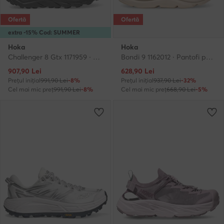
Ofertă
Ofertă
extra -15% Cod: SUMMER
Hoka
Hoka
Challenger 8 Gtx 1171959 · Pantofi pentru alergare
Bondi 9 1162012 · Pantofi pentru alergare
Prețul actual
Prețul actual
907,90
Lei
628,90
Lei
Prețul inițial
991,90 Lei
-8%
Prețul inițial
937,90 Lei
-32%
Cel mai mic preț
991,90 Lei
-8%
Cel mai mic preț
668,90 Lei
-5%