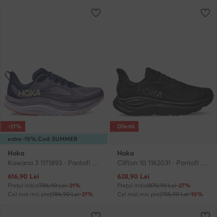
-21%
Ofertă
extra -15% Cod: SUMMER
Hoka
Hoka
Kawana 3 1171893 · Pantofi pentru alergare
Clifton 10 1162031 · Pantofi pentru alergare
Prețul actual
Prețul actual
616,90
Lei
628,90
Lei
Prețul inițial
786,90 Lei
-21%
Prețul inițial
870,90 Lei
-27%
Cel mai mic preț
786,90 Lei
-21%
Cel mai mic preț
705,90 Lei
-10%