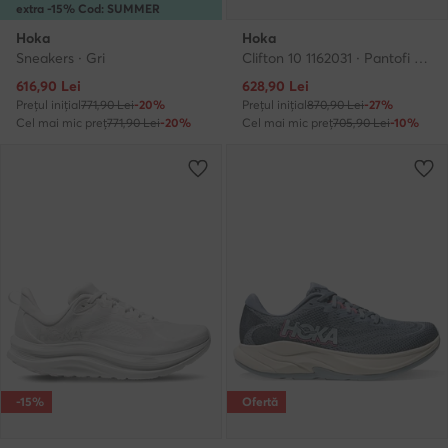
extra -15% Cod: SUMMER
Hoka
Hoka
Sneakers · Gri
Clifton 10 1162031 · Pantofi pentru alergare
Prețul actual
Prețul actual
616,90
Lei
628,90
Lei
Prețul inițial
771,90 Lei
-20%
Prețul inițial
870,90 Lei
-27%
Cel mai mic preț
771,90 Lei
-20%
Cel mai mic preț
705,90 Lei
-10%
-15%
Ofertă