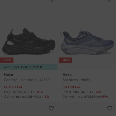
-16%
-18%
extra -35% Cod: SUMMER
Hoka
Hoka
Sandale · Hopara 2 1147670 · Negru
Sneakers · Violet
Prețul actual
Prețul actual
604,90
Lei
593,90
Lei
Prețul inițial
725,90 Lei
-16%
Prețul inițial
846,90 Lei
-29%
Cel mai mic preț
725,90 Lei
-16%
Cel mai mic preț
725,90 Lei
-18%