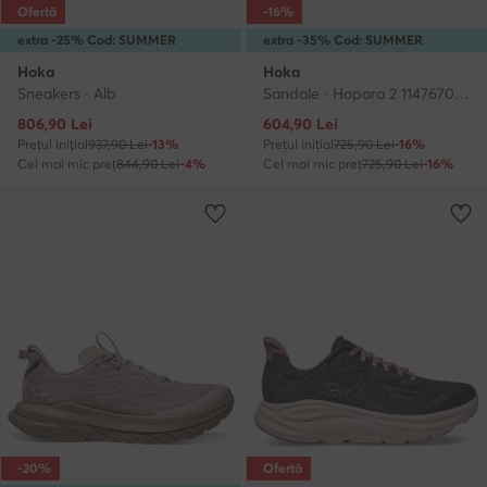
Ofertă
-16%
extra -25% Cod: SUMMER
extra -35% Cod: SUMMER
Hoka
Hoka
Sneakers · Alb
Sandale · Hopara 2 1147670 · Violet
Prețul actual
Prețul actual
806,90
Lei
604,90
Lei
Prețul inițial
937,90 Lei
-13%
Prețul inițial
725,90 Lei
-16%
Cel mai mic preț
844,90 Lei
-4%
Cel mai mic preț
725,90 Lei
-16%
-20%
Ofertă