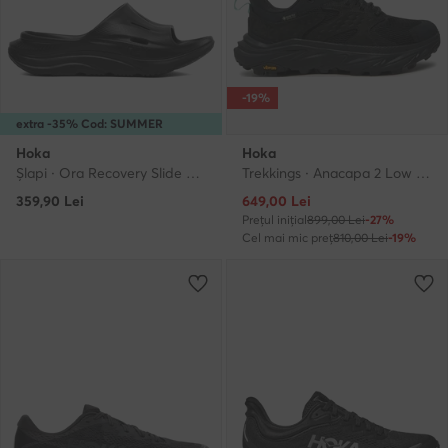
-19%
extra -35% Cod: SUMMER
Hoka
Hoka
Şlapi · Ora Recovery Slide 3 1135061 · Negru
Trekkings · Anacapa 2 Low GTX GORE-TEX 1142830 · Negru
Prețul actual
359,90
Lei
649,00
Lei
Prețul inițial
899,00 Lei
-27%
Cel mai mic preț
810,00 Lei
-19%