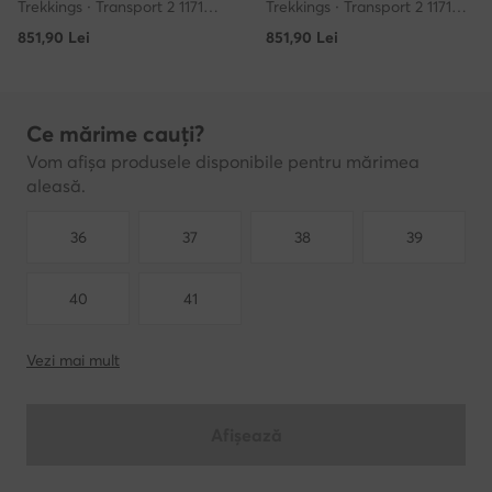
Trekkings · Transport 2 1171850 · Albastru deschis
Trekkings · Transport 2 1171850 · Negru
851,90
Lei
851,90
Lei
Ce mărime cauți?
Vom afișa produsele disponibile pentru mărimea
aleasă.
36
37
38
39
40
41
Vezi mai mult
Afișează