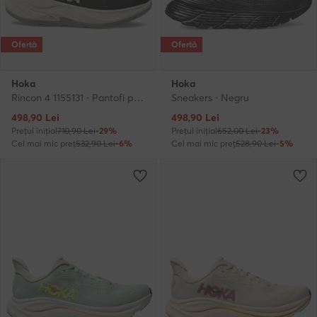
Ofertă
Ofertă
Hoka
Hoka
Rincon 4 1155131 · Pantofi pentru alergare
Sneakers · Negru
Prețul actual
Prețul actual
498,90
Lei
498,90
Lei
Prețul inițial
710,90 Lei
-29%
Prețul inițial
652,00 Lei
-23%
Cel mai mic preț
532,90 Lei
-6%
Cel mai mic preț
528,90 Lei
-5%