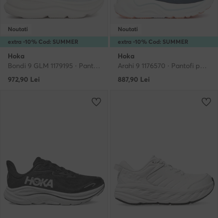
Noutati
Noutati
extra -10% Cod: SUMMER
extra -10% Cod: SUMMER
Hoka
Hoka
Bondi 9 GLM 1179195 · Pantofi pentru alergare
Arahi 9 1176570 · Pantofi pentru alergare
972,90
Lei
887,90
Lei