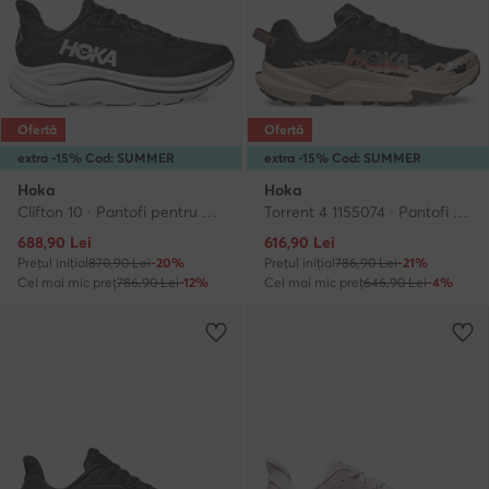
Ofertă
Ofertă
extra -15% Cod: SUMMER
extra -15% Cod: SUMMER
Hoka
Hoka
Clifton 10 · Pantofi pentru alergare
Torrent 4 1155074 · Pantofi pentru alergare
Prețul actual
Prețul actual
688,90
Lei
616,90
Lei
Prețul inițial
870,90 Lei
-20%
Prețul inițial
786,90 Lei
-21%
Cel mai mic preț
786,90 Lei
-12%
Cel mai mic preț
646,90 Lei
-4%