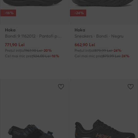
-16%
-24%
Hoka
Hoka
Bondi 9 1162012 · Pantofi pentru alergare
Sneakers · Bondi · Negru
Prețul actual
Prețul actual
771,90
Lei
662,90
Lei
Prețul inițial
967,90 Lei
-20%
Prețul inițial
879,99 Lei
-24%
Cel mai mic preț
924,00 Lei
-16%
Cel mai mic preț
879,99 Lei
-24%