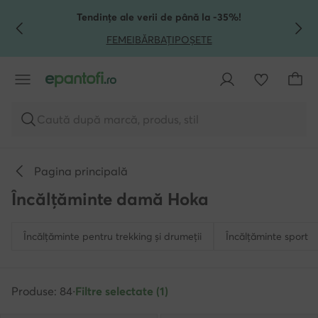
TRECI LA CONȚINUTUL PRINCIPAL
MERGI LA CĂUTARE
Tendințe ale verii de până la -35%!
FEMEI
BĂRBAȚI
POȘETE
Caută după marcă, produs, stil
Pagina principală
Încălțăminte damă Hoka
Încălțăminte pentru trekking și drumeții
Încălțăminte sport
Produse: 84
·
Filtre selectate (1)