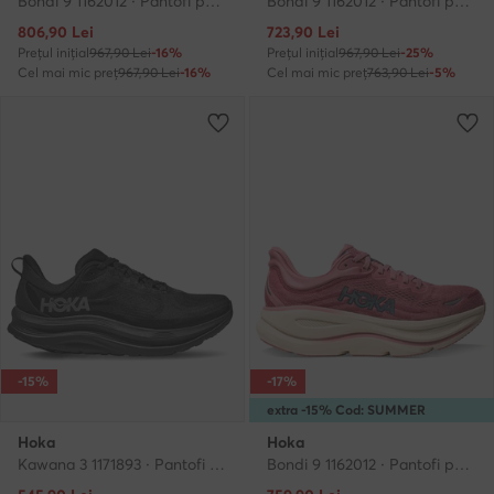
Bondi 9 1162012 · Pantofi pentru alergare
Bondi 9 1162012 · Pantofi pentru alergare
Prețul actual
Prețul actual
806,90
Lei
723,90
Lei
Prețul inițial
967,90 Lei
-16%
Prețul inițial
967,90 Lei
-25%
Cel mai mic preț
967,90 Lei
-16%
Cel mai mic preț
763,90 Lei
-5%
-15%
-17%
extra -15% Cod: SUMMER
Hoka
Hoka
Kawana 3 1171893 · Pantofi pentru alergare
Bondi 9 1162012 · Pantofi pentru alergare
Prețul actual
Prețul actual