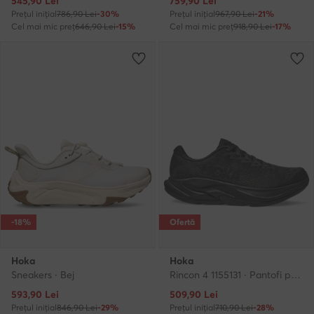
545,90
Lei
759,90
Lei
Prețul inițial
786,90 Lei
-30%
Prețul inițial
967,90 Lei
-21%
Cel mai mic preț
646,90 Lei
-15%
Cel mai mic preț
918,90 Lei
-17%
-18%
Ofertă
Hoka
Hoka
Sneakers · Bej
Rincon 4 1155131 · Pantofi pentru alergare
Prețul actual
Prețul actual
593,90
Lei
509,90
Lei
Prețul inițial
846,90 Lei
-29%
Prețul inițial
710,90 Lei
-28%