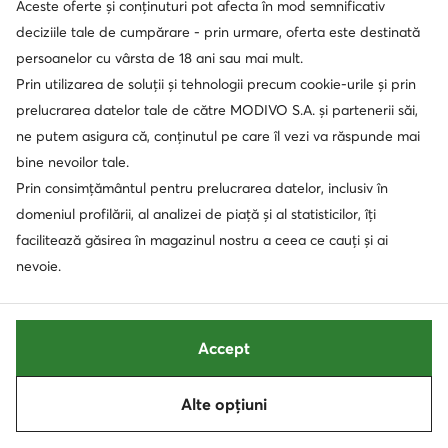
extra -25% Cod: SUMMER
Aceste oferte și conținuturi pot afecta în mod semnificativ
deciziile tale de cumpărare - prin urmare, oferta este destinată
Hoka
Hoka
Arahi 7 1147851 · Pantofi pentru alergare
Rincon 4 1155131 · Pantofi pentru alergare
persoanelor cu vârsta de 18 ani sau mai mult.
Prețul actual
Prețul actual
525,90
Lei
472,90
Lei
Prin utilizarea de soluții și tehnologii precum cookie-urile și prin
Prețul inițial
699,00 Lei
-24%
Prețul inițial
679,90 Lei
-30%
prelucrarea datelor tale de către MODIVO S.A. și partenerii săi,
Cel mai mic preț
570,00 Lei
-7%
Cel mai mic preț
586,90 Lei
-19%
ne putem asigura că, conținutul pe care îl vezi va răspunde mai
bine nevoilor tale.
Prin consimțământul pentru prelucrarea datelor, inclusiv în
domeniul profilării, al analizei de piață și al statisticilor, îți
facilitează găsirea în magazinul nostru a ceea ce cauți și ai
nevoie.
Accept
Ofertă
Ofertă
Alte opțiuni
Sortează
Filtrează
1
extra -15% Cod: SUMMER
extra -25% Cod: SUMMER