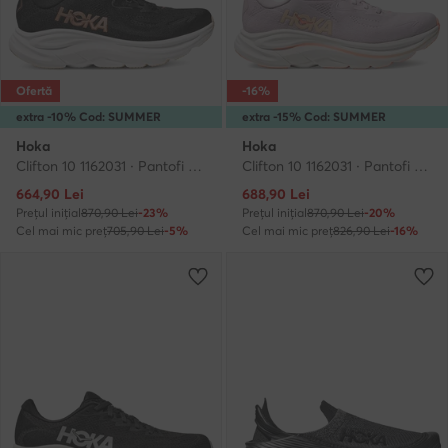
Ofertă
-16%
extra -10% Cod: SUMMER
extra -15% Cod: SUMMER
Hoka
Hoka
Clifton 10 1162031 · Pantofi pentru alergare
Clifton 10 1162031 · Pantofi pentru alergare
Prețul actual
Prețul actual
664,90
Lei
688,90
Lei
Prețul inițial
870,90 Lei
-23%
Prețul inițial
870,90 Lei
-20%
Cel mai mic preț
705,90 Lei
-5%
Cel mai mic preț
826,90 Lei
-16%