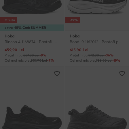
Ofertă
-19%
extra -15% Cod: SUMMER
Hoka
Hoka
Rincon 4 1168874 · Pantofi pentru alergare
Bondi 9 1162012 · Pantofi pentru alergare
Prețul actual
Prețul actual
459,90
Lei
615,90
Lei
Prețul inițial
507,90 Lei
-9%
Prețul inițial
972,90 Lei
-36%
Cel mai mic preț
507,90 Lei
-9%
Cel mai mic preț
766,90 Lei
-19%