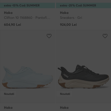
extra -15% Cod: SUMMER
extra -25% Cod: SUMMER
Hoka
Hoka
Clifton 10 1168860 · Pantofi pentru alergare
Sneakers · Gri
604,90
Lei
924,00
Lei
Noutati
Noutati
Hoka
Hoka