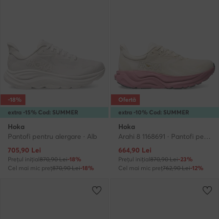
-18%
Ofertă
extra -15% Cod: SUMMER
extra -10% Cod: SUMMER
Hoka
Hoka
Pantofi pentru alergare · Alb
Arahi 8 1168691 · Pantofi pentru alergare
Prețul actual
Prețul actual
705,90
Lei
664,90
Lei
Prețul inițial
870,90 Lei
-18%
Prețul inițial
870,90 Lei
-23%
Cel mai mic preț
870,90 Lei
-18%
Cel mai mic preț
762,90 Lei
-12%