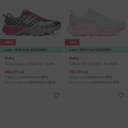
-20%
-16%
extra -15% Cod: SUMMER
extra -15% Cod: SUMMER
Hoka
Hoka
Speedgoat 2 1162710 · Pantofi pentru alergare
Clifton 10 1162031 · Pantofi pentru alergare
Prețul actual
Prețul actual
688,90
Lei
723,90
Lei
Prețul inițial
870,90 Lei
-20%
Prețul inițial
870,90 Lei
-16%
Cel mai mic preț
870,90 Lei
-20%
Cel mai mic preț
870,90 Lei
-16%