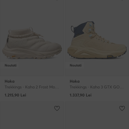
Noutati
Noutati
Hoka
Hoka
Trekkings · Kaha 2 Frost Moc GTX GORE-TEX 1155196 · Bej deschis
Trekkings · Kaha 3 GTX GORE-TEX 1162531 · Albastru
1.215,90
Lei
1.337,90
Lei