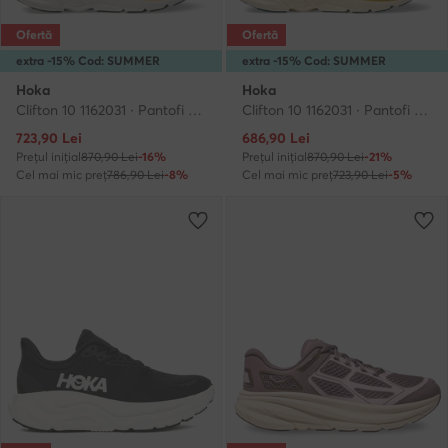
Ofertă
Ofertă
extra -15% Cod: SUMMER
extra -15% Cod: SUMMER
Hoka
Hoka
Clifton 10 1162031 · Pantofi pentru alergare
Clifton 10 1162031 · Pantofi pentru alergare
Prețul actual
Prețul actual
723,90
Lei
686,90
Lei
Prețul inițial
870,90 Lei
-16%
Prețul inițial
870,90 Lei
-21%
Cel mai mic preț
786,90 Lei
-8%
Cel mai mic preț
723,90 Lei
-5%