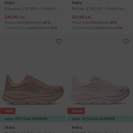
Hoka
Hoka
Kawana 3 1171893 · Pantofi pentru alergare
Rincon 4 1155131 · Pantofi pentru alergare
Prețul actual
Prețul actual
545,90
Lei
521,90
Lei
Prețul inițial
786,90 Lei
-30%
Prețul inițial
725,90 Lei
-28%
Cel mai mic preț
646,90 Lei
-15%
Cel mai mic preț
587,90 Lei
-11%
-16%
Ofertă
extra -15% Cod: SUMMER
extra -10% Cod: SUMMER
Hoka
Hoka