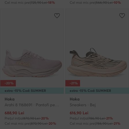
Cel mai mic preț
725,90 Lei
-18%
Cel mai mic preț
566,90 Lei
-10%
-20%
-21%
extra -15% Cod: SUMMER
extra -15% Cod: SUMMER
Hoka
Hoka
Arahi 8 1168691 · Pantofi pentru alergare
Sneakers · Bej
Prețul actual
Prețul actual
688,90
Lei
616,90
Lei
Prețul inițial
870,90 Lei
-20%
Prețul inițial
786,90 Lei
-21%
Cel mai mic preț
870,90 Lei
-20%
Cel mai mic preț
786,90 Lei
-21%