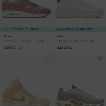
extra -25% Cod: SUMMER
extra -25% Cod: SUMMER
Nike
Nike
Sneakers · Air Max · Vișiniu
Sneakers · Air Force · Alb
1.067,00
Lei
820,00
Lei