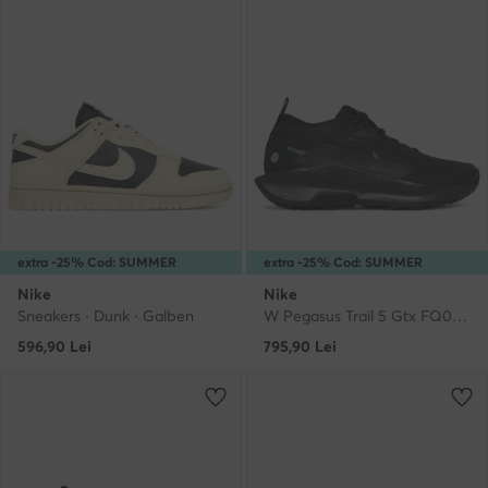
extra -25% Cod: SUMMER
extra -25% Cod: SUMMER
Nike
Nike
Sneakers · Dunk · Galben
W Pegasus Trail 5 Gtx FQ0912 002 · Pantofi pentru alergare
596,90
Lei
795,90
Lei