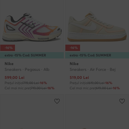
-16%
-16%
extra -15% Cod: SUMMER
extra -15% Cod: SUMMER
Nike
Nike
Sneakers · Pegasus · Alb
Sneakers · Air Force · Bej
Prețul actual
Prețul actual
599,00
Lei
519,00
Lei
Prețul inițial
719,00 Lei
-16%
Prețul inițial
619,00 Lei
-16%
Cel mai mic preț
719,00 Lei
-16%
Cel mai mic preț
619,00 Lei
-16%