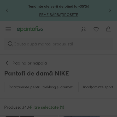
TRECI LA CONȚINUTUL PRINCIPAL
MERGI LA CĂUTARE
Tendințe ale verii de până la -35%!
FEMEI
BĂRBAȚI
POȘETE
Caută după marcă, produs, stil
Pagina principală
Pantofi de damă NIKE
Încălțăminte pentru trekking și drumeții
Încălțăminte sport
Produse: 343
·
Filtre selectate (1)