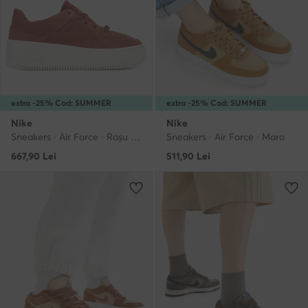
extra -25% Cod: SUMMER
extra -25% Cod: SUMMER
Nike
Nike
Sneakers · Air Force · Roșu închis
Sneakers · Air Force · Maro
667,90
Lei
511,90
Lei