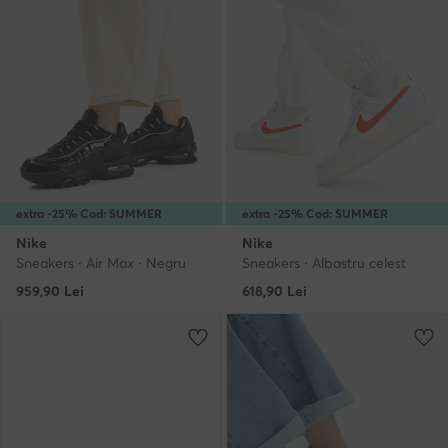
extra -25% Cod: SUMMER
extra -25% Cod: SUMMER
Nike
Nike
Sneakers · Air Max · Negru
Sneakers · Albastru celest
959,90
Lei
618,90
Lei