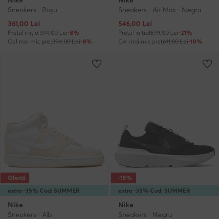
Sneakers · Roșu
Sneakers · Air Max · Negru
Prețul actual
Prețul actual
361,00
Lei
546,00
Lei
Prețul inițial
394,00 Lei
-8%
Prețul inițial
699,00 Lei
-21%
Cel mai mic preț
394,00 Lei
-8%
Cel mai mic preț
611,00 Lei
-10%
Ofertă
-15%
extra -35% Cod: SUMMER
extra -35% Cod: SUMMER
Nike
Nike
Sneakers · Alb
Sneakers · Negru