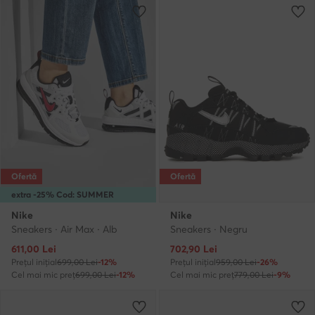
Ofertă
Ofertă
extra -25% Cod: SUMMER
Nike
Nike
Sneakers · Air Max · Alb
Sneakers · Negru
Prețul actual
Prețul actual
611,00
Lei
702,90
Lei
Prețul inițial
699,00 Lei
-12%
Prețul inițial
959,00 Lei
-26%
Cel mai mic preț
699,00 Lei
-12%
Cel mai mic preț
779,00 Lei
-9%