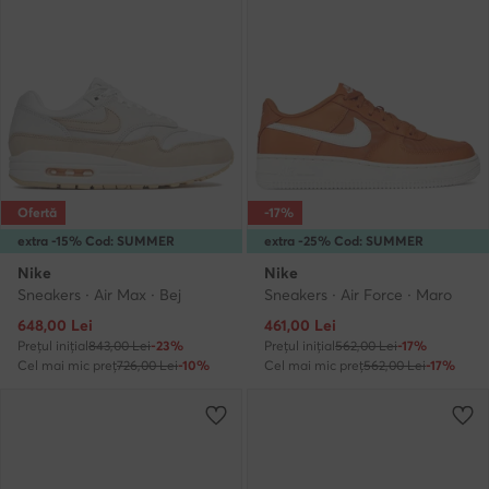
Ofertă
-17%
extra -15% Cod: SUMMER
extra -25% Cod: SUMMER
Nike
Nike
Sneakers · Air Max · Bej
Sneakers · Air Force · Maro
Prețul actual
Prețul actual
648,00
Lei
461,00
Lei
Prețul inițial
843,00 Lei
-23%
Prețul inițial
562,00 Lei
-17%
Cel mai mic preț
726,00 Lei
-10%
Cel mai mic preț
562,00 Lei
-17%