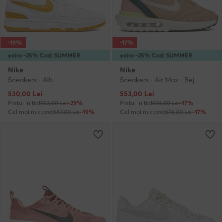
-19%
-17%
extra -25% Cod: SUMMER
extra -25% Cod: SUMMER
Nike
Nike
Sneakers · Alb
Sneakers · Air Max · Bej
Prețul actual
Prețul actual
530,00
Lei
553,00
Lei
Prețul inițial
753,00 Lei
-29%
Prețul inițial
674,00 Lei
-17%
Cel mai mic preț
657,00 Lei
-19%
Cel mai mic preț
674,00 Lei
-17%