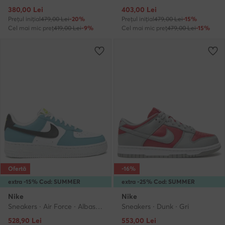
Prețul actual
Prețul actual
380,00
Lei
403,00
Lei
Prețul inițial
479,00 Lei
-20%
Prețul inițial
479,00 Lei
-15%
Cel mai mic preț
419,00 Lei
-9%
Cel mai mic preț
479,00 Lei
-15%
Ofertă
-16%
extra -15% Cod: SUMMER
extra -25% Cod: SUMMER
Nike
Nike
Sneakers · Air Force · Albastru
Sneakers · Dunk · Gri
Prețul actual
Prețul actual
528,90
Lei
553,00
Lei