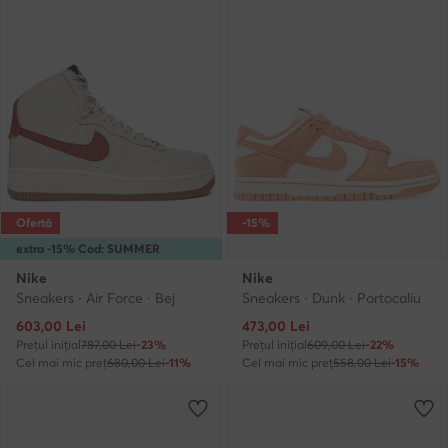
Ofertă
-15%
extra -15% Cod: SUMMER
Nike
Nike
Sneakers · Air Force · Bej
Sneakers · Dunk · Portocaliu
Prețul actual
Prețul actual
603,00
Lei
473,00
Lei
Prețul inițial
787,00 Lei
-23%
Prețul inițial
609,00 Lei
-22%
Cel mai mic preț
680,00 Lei
-11%
Cel mai mic preț
558,00 Lei
-15%