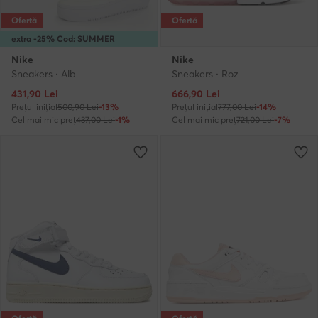
Ofertă
Ofertă
extra -25% Cod: SUMMER
Nike
Nike
Sneakers · Alb
Sneakers · Roz
Prețul actual
Prețul actual
431,90
Lei
666,90
Lei
Prețul inițial
500,90 Lei
-13%
Prețul inițial
777,00 Lei
-14%
Cel mai mic preț
437,00 Lei
-1%
Cel mai mic preț
721,00 Lei
-7%