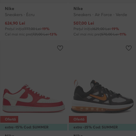
Nike
Nike
Sneakers · Écru
Sneakers · Air Force · Verde
Prețul actual
Prețul actual
624,90
Lei
507,00
Lei
Prețul inițial
777,00 Lei
-19%
Prețul inițial
629,00 Lei
-19%
Cel mai mic preț
721,00 Lei
-13%
Cel mai mic preț
570,00 Lei
-11%
Ofertă
Ofertă
extra -15% Cod: SUMMER
extra -25% Cod: SUMMER
Nike
Nike