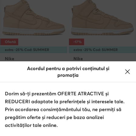
Ofertă
-17%
extra -25% Cod: SUMMER
extra -25% Cod: SUMMER
Nike
Nike
Sneakers · Bej
Sneakers · Dunk · Bej
Acordul pentru a potrivi conținutul și
Prețul actual
Prețul actual
535,00
Lei
550,00
Lei
promoția
Prețul inițial
730,00 Lei
-26%
Prețul inițial
787,00 Lei
-30%
Cel mai mic preț
550,00 Lei
-2%
Cel mai mic preț
668,00 Lei
-17%
Dorim să-ți prezentăm OFERTE ATRACTIVE și
REDUCERI adaptate la preferințele și interesele tale.
Prin acordarea consimțământului tău, ne permiți să
pregătim oferte și reduceri pe baza analizei
activităților tale online.