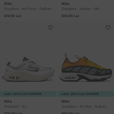
Nike
Nike
Sneakers · Air Force · Galben
Sneakers · Jordan · Alb
674,90
Lei
843,00
Lei
extra -35% Cod: SUMMER
extra -25% Cod: SUMMER
Nike
Nike
Sneakers · Gri
Sneakers · Air Max · Galben
730,00
Lei
869,00
Lei