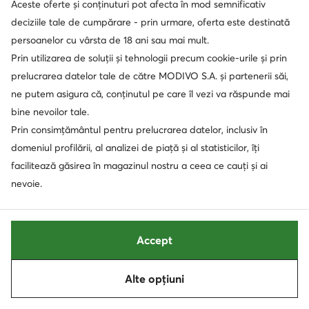
Aceste oferte și conținuturi pot afecta în mod semnificativ
deciziile tale de cumpărare - prin urmare, oferta este destinată
persoanelor cu vârsta de 18 ani sau mai mult.
Prin utilizarea de soluții și tehnologii precum cookie-urile și prin
prelucrarea datelor tale de către MODIVO S.A. și partenerii săi,
-20%
-21%
ne putem asigura că, conținutul pe care îl vezi va răspunde mai
extra -25% Cod: SUMMER
extra -25% Cod: SUMMER
bine nevoilor tale.
Nike
Nike
Sneakers · Negru
Sneakers · Dunk · Gri
Prin consimțământul pentru prelucrarea datelor, inclusiv în
Prețul actual
Prețul actual
657,00
Lei
553,00
Lei
domeniul profilării, al analizei de piață și al statisticilor, îți
Prețul inițial
829,00 Lei
-20%
Prețul inițial
708,00 Lei
-21%
facilitează găsirea în magazinul nostru a ceea ce cauți și ai
Cel mai mic preț
829,00 Lei
-20%
Cel mai mic preț
708,00 Lei
-21%
nevoie.
Accept
Alte opțiuni
Sortează
Filtrează
1