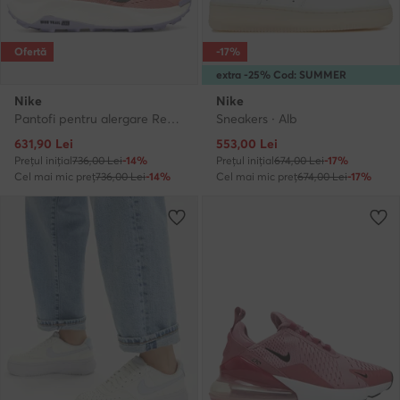
Ofertă
-17%
extra -25% Cod: SUMMER
Nike
Nike
Pantofi pentru alergare Reactx Wildhorse 10 FV2337 Roz
Sneakers · Alb
Prețul actual
Prețul actual
631,90
Lei
553,00
Lei
Prețul inițial
736,00 Lei
-14%
Prețul inițial
674,00 Lei
-17%
Cel mai mic preț
736,00 Lei
-14%
Cel mai mic preț
674,00 Lei
-17%