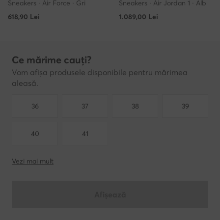
Sneakers · Air Force · Gri
Sneakers · Air Jordan 1 · Alb
618,90
Lei
1.089,00
Lei
Ce mărime cauți?
Vom afișa produsele disponibile pentru mărimea
aleasă.
36
37
38
39
40
41
Vezi mai mult
Afișează