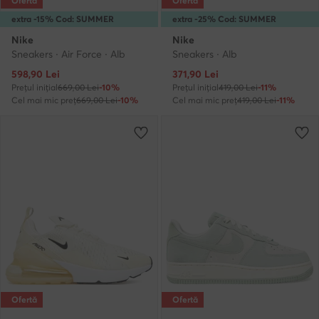
Ofertă
Ofertă
extra -15% Cod: SUMMER
extra -25% Cod: SUMMER
Nike
Nike
Sneakers · Air Force · Alb
Sneakers · Alb
Prețul actual
Prețul actual
598,90
Lei
371,90
Lei
Prețul inițial
669,00 Lei
-10%
Prețul inițial
419,00 Lei
-11%
Cel mai mic preț
669,00 Lei
-10%
Cel mai mic preț
419,00 Lei
-11%
Ofertă
Ofertă