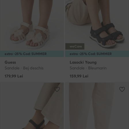
weCare
extra -25% Cod: SUMMER
extra -25% Cod: SUMMER
Guess
Lasocki Young
Sandale · Bej deschis
Sandale · Bleumarin
179,99
Lei
159,99
Lei