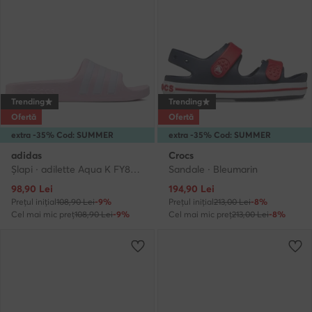
Trending
Trending
Ofertă
Ofertă
extra -35% Cod: SUMMER
extra -35% Cod: SUMMER
adidas
Crocs
Şlapi · adilette Aqua K FY8072 · Roz
Sandale · Bleumarin
Prețul actual
Prețul actual
98,90
Lei
194,90
Lei
Prețul inițial
108,90 Lei
-9%
Prețul inițial
213,00 Lei
-8%
Cel mai mic preț
108,90 Lei
-9%
Cel mai mic preț
213,00 Lei
-8%