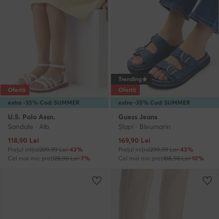
Trending
Ofertă
Ofertă
extra -35% Cod: SUMMER
extra -35% Cod: SUMMER
U.S. Polo Assn.
Guess Jeans
Sandale · Alb
Şlapi · Bleumarin
Prețul actual
Prețul actual
118,90
Lei
169,90
Lei
Prețul inițial
209,99 Lei
-43%
Prețul inițial
299,99 Lei
-43%
Cel mai mic preț
128,90 Lei
-7%
Cel mai mic preț
188,90 Lei
-10%