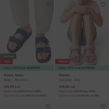
weCare
-16%
Ofertă
extra -35% Cod: SUMMER
extra -35% Cod: SUMMER
Guess Jeans
Hunter
Şlapi · Albastru
Sandale · Roz
Prețul actual
Prețul actual
166,90
Lei
108,90
Lei
Prețul inițial
299,99 Lei
-44%
Prețul inițial
179,99 Lei
-39%
Cel mai mic preț
198,90 Lei
-16%
Cel mai mic preț
118,90 Lei
-8%