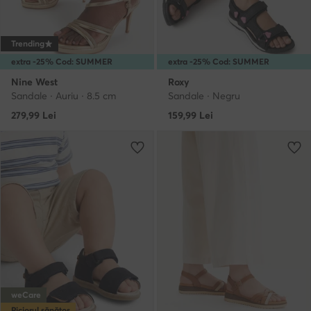
Trending
extra -25% Cod: SUMMER
extra -25% Cod: SUMMER
Nine West
Roxy
Sandale · Auriu · 8.5 cm
Sandale · Negru
279,99
Lei
159,99
Lei
weCare
Piciorul sănătos