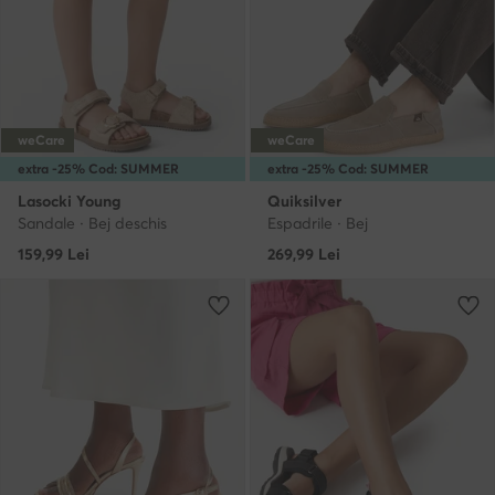
weCare
weCare
extra -25% Cod: SUMMER
extra -25% Cod: SUMMER
Lasocki Young
Quiksilver
Sandale · Bej deschis
Espadrile · Bej
159,99
Lei
269,99
Lei