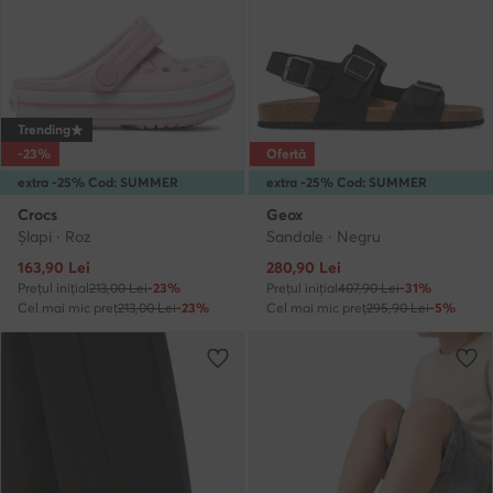
Trending
-23%
Ofertă
extra -25% Cod: SUMMER
extra -25% Cod: SUMMER
Crocs
Geox
Şlapi · Roz
Sandale · Negru
Prețul actual
Prețul actual
163,90
Lei
280,90
Lei
Prețul inițial
213,00 Lei
-23%
Prețul inițial
407,90 Lei
-31%
Cel mai mic preț
213,00 Lei
-23%
Cel mai mic preț
295,90 Lei
-5%