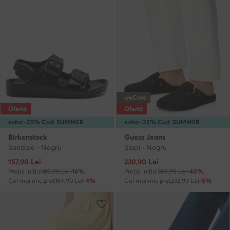
weCare
Ofertă
Ofertă
extra -35% Cod: SUMMER
extra -35% Cod: SUMMER
Birkenstock
Guess Jeans
Sandale · Negru
Şlapi · Negru
Prețul actual
Prețul actual
157,90
Lei
220,90
Lei
Prețul inițial
189,90 Lei
-16%
Prețul inițial
369,99 Lei
-40%
Cel mai mic preț
164,90 Lei
-4%
Cel mai mic preț
232,90 Lei
-5%