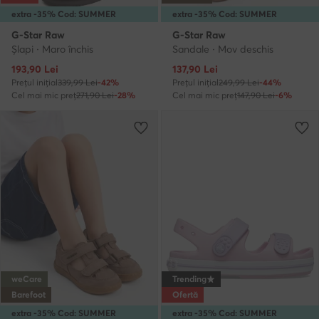
extra -35% Cod: SUMMER
extra -35% Cod: SUMMER
G-Star Raw
G-Star Raw
Şlapi · Maro închis
Sandale · Mov deschis
Prețul actual
Prețul actual
193,90
Lei
137,90
Lei
Prețul inițial
339,99 Lei
-42%
Prețul inițial
249,99 Lei
-44%
Cel mai mic preț
271,90 Lei
-28%
Cel mai mic preț
147,90 Lei
-6%
weCare
Trending
Barefoot
Ofertă
extra -35% Cod: SUMMER
extra -35% Cod: SUMMER