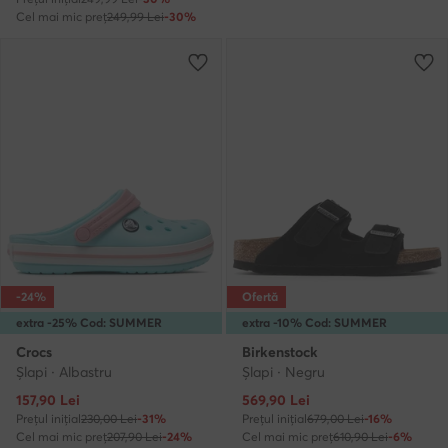
Cel mai mic preț
249,99 Lei
-30%
-24%
Ofertă
extra -25% Cod: SUMMER
extra -10% Cod: SUMMER
Crocs
Birkenstock
Şlapi · Albastru
Şlapi · Negru
Prețul actual
Prețul actual
157,90
Lei
569,90
Lei
Prețul inițial
230,00 Lei
-31%
Prețul inițial
679,00 Lei
-16%
Cel mai mic preț
207,90 Lei
-24%
Cel mai mic preț
610,90 Lei
-6%