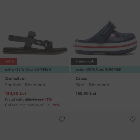
-29%
Trending
extra -35% Cod: SUMMER
extra -35% Cod: SUMMER
Quiksilver
Crocs
Sandale · Bleumarin
Şlapi · Bleumarin
Prețul actual
130,90
Lei
188,90
Lei
Prețul inițial
225,00 Lei
-41%
Cel mai mic preț
186,90 Lei
-29%