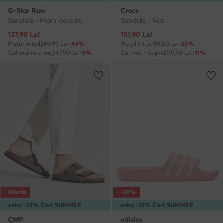
G-Star Raw
Crocs
Sandale · Maro deschis
Sandale · Roz
Prețul actual
Prețul actual
137,90
Lei
151,90
Lei
Prețul inițial
249,99 Lei
-44%
Prețul inițial
191,00 Lei
-20%
Cel mai mic preț
147,90 Lei
-6%
Cel mai mic preț
170,90 Lei
-11%
Ofertă
-20%
extra -35% Cod: SUMMER
extra -25% Cod: SUMMER
CMP
adidas