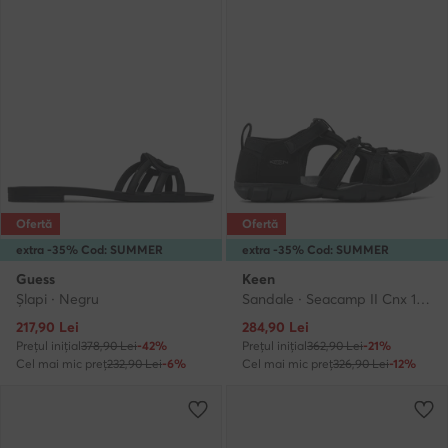
Ofertă
Ofertă
extra -35% Cod: SUMMER
extra -35% Cod: SUMMER
Guess
Keen
Şlapi · Negru
Sandale · Seacamp II Cnx 1027418 · Negru
Prețul actual
Prețul actual
217,90
Lei
284,90
Lei
Prețul inițial
378,90 Lei
-42%
Prețul inițial
362,90 Lei
-21%
Cel mai mic preț
232,90 Lei
-6%
Cel mai mic preț
326,90 Lei
-12%