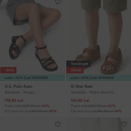
Trending
-30%
Ofertă
extra -35% Cod: SUMMER
extra -35% Cod: SUMMER
U.S. Polo Assn.
G-Star Raw
Sandale · Negru
Sandale · Maro deschis
Prețul actual
Prețul actual
118,90
Lei
141,90
Lei
Prețul inițial
209,99 Lei
-43%
Prețul inițial
249,99 Lei
-43%
Cel mai mic preț
169,90 Lei
-30%
Cel mai mic preț
166,90 Lei
-14%