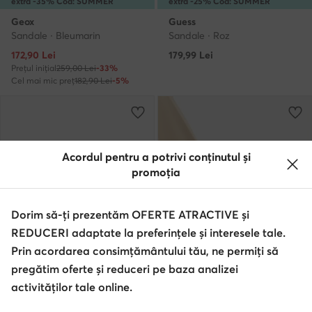
extra -35% Cod: SUMMER
extra -25% Cod: SUMMER
Geox
Guess
Sandale · Bleumarin
Sandale · Roz
Prețul actual
172,90
Lei
179,99
Lei
Prețul inițial
259,00 Lei
-33%
Cel mai mic preț
182,90 Lei
-5%
Acordul pentru a potrivi conținutul și
promoția
Dorim să-ți prezentăm OFERTE ATRACTIVE și
REDUCERI adaptate la preferințele și interesele tale.
Prin acordarea consimțământului tău, ne permiți să
pregătim oferte și reduceri pe baza analizei
weCare
weCare
activităților tale online.
extra -25% Cod: SUMMER
extra -25% Cod: SUMMER