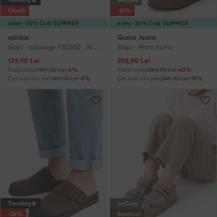
Ofertă
-15%
extra -35% Cod: SUMMER
extra -35% Cod: SUMMER
adidas
Guess Jeans
Şlapi · adissage F35580 · Negru
Şlapi · Maro închis
Prețul actual
Prețul actual
139,90
Lei
208,90
Lei
Prețul inițial
149,90 Lei
-6%
Prețul inițial
369,99 Lei
-43%
Cel mai mic preț
149,90 Lei
-6%
Cel mai mic preț
245,90 Lei
-15%
Trending
weCare
-28%
Barefoot