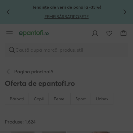
TRECI LA CONȚINUTUL PRINCIPAL
MERGI LA CĂUTARE
Tendințe ale verii de până la -35%!
FEMEI
BĂRBAȚI
POȘETE
Caută după marcă, produs, stil
Pagina principală
Oferta de epantofi.ro
Bărbați
Copii
Femei
Sport
Unisex
Produse: 1.624