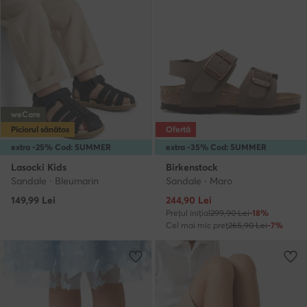
weCare
Piciorul sănătos
Ofertă
extra -25% Cod: SUMMER
extra -35% Cod: SUMMER
Lasocki Kids
Birkenstock
Sandale · Bleumarin
Sandale · Maro
Prețul actual
149,99
Lei
244,90
Lei
Prețul inițial
299,90 Lei
-18%
Cel mai mic preț
265,90 Lei
-7%