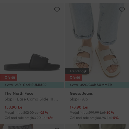
Trending
Ofertă
Ofertă
extra -25% Cod: SUMMER
extra -35% Cod: SUMMER
The North Face
Guess Jeans
Şlapi · Base Camp Slide III NF0A4T2RKY41 · Negru
Şlapi · Alb
Prețul actual
Prețul actual
153,90
Lei
178,90
Lei
Prețul inițial
202,00 Lei
-23%
Prețul inițial
299,99 Lei
-40%
Cel mai mic preț
163,90 Lei
-6%
Cel mai mic preț
188,90 Lei
-5%