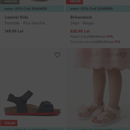
weCare
Ofertă
extra -25% Cod: SUMMER
extra -35% Cod: SUMMER
Lasocki Kids
Birkenstock
Sandale · Roz deschis
Şlapi · Negru
Prețul actual
149,99
Lei
620,90
Lei
Prețul inițial
749,90 Lei
-17%
Cel mai mic preț
655,90 Lei
-5%
Ofertă