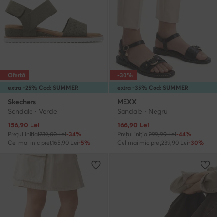
Ofertă
-30%
extra -25% Cod: SUMMER
extra -35% Cod: SUMMER
Skechers
MEXX
Sandale · Verde
Sandale · Negru
Prețul actual
Prețul actual
156,90
Lei
166,90
Lei
Prețul inițial
239,00 Lei
-34%
Prețul inițial
299,99 Lei
-44%
Cel mai mic preț
165,90 Lei
-5%
Cel mai mic preț
239,90 Lei
-30%