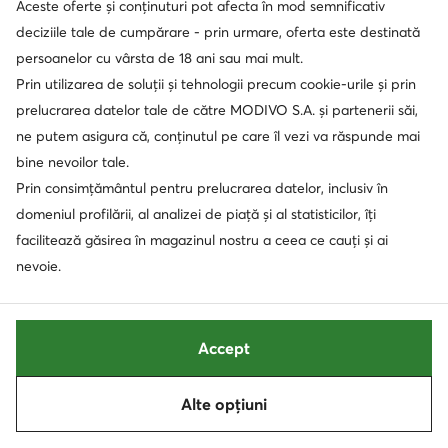
Lasocki
Lasocki
Aceste oferte și conținuturi pot afecta în mod semnificativ
Şlapi · Auriu
Sandale · Maro
deciziile tale de cumpărare - prin urmare, oferta este destinată
199,99
Lei
199,99
Lei
persoanelor cu vârsta de 18 ani sau mai mult.
Prin utilizarea de soluții și tehnologii precum cookie-urile și prin
prelucrarea datelor tale de către MODIVO S.A. și partenerii săi,
ne putem asigura că, conținutul pe care îl vezi va răspunde mai
bine nevoilor tale.
Prin consimțământul pentru prelucrarea datelor, inclusiv în
domeniul profilării, al analizei de piață și al statisticilor, îți
facilitează găsirea în magazinul nostru a ceea ce cauți și ai
nevoie.
Ofertă
Accept
extra -35% Cod: SUMMER
extra -35% Cod: SUMMER
Birkenstock
U.S. Polo Assn.
Alte opțiuni
Şlapi · Negru
Sandale · Bej
Sortează
Filtrează
Prețul actual
502,90
Lei
118,90
Lei