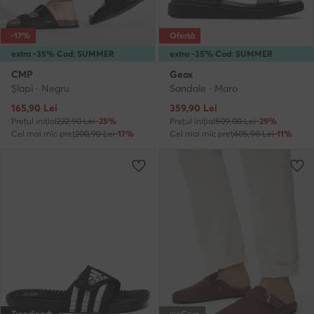
-17%
Ofertă
extra -35% Cod: SUMMER
extra -35% Cod: SUMMER
CMP
Geox
Şlapi · Negru
Sandale · Maro
Prețul actual
Prețul actual
165,90
Lei
359,90
Lei
Prețul inițial
222,90 Lei
-25%
Prețul inițial
509,00 Lei
-29%
Cel mai mic preț
200,90 Lei
-17%
Cel mai mic preț
405,90 Lei
-11%
Trending
weCare