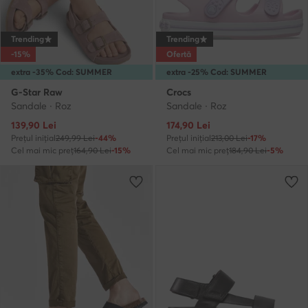
Trending
Trending
-15%
Ofertă
extra -35% Cod: SUMMER
extra -25% Cod: SUMMER
G-Star Raw
Crocs
Sandale · Roz
Sandale · Roz
Prețul actual
Prețul actual
139,90
Lei
174,90
Lei
Prețul inițial
249,99 Lei
-44%
Prețul inițial
213,00 Lei
-17%
Cel mai mic preț
164,90 Lei
-15%
Cel mai mic preț
184,90 Lei
-5%