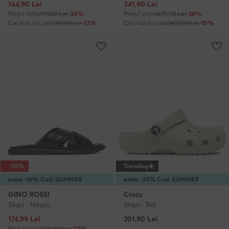
Prețul actual
Prețul actual
144,90
Lei
341,90
Lei
Prețul inițial
191,00 Lei
-24%
Prețul inițial
479,90 Lei
-28%
Cel mai mic preț
167,90 Lei
-13%
Cel mai mic preț
402,90 Lei
-15%
-30%
Trending
extra -10% Cod: SUMMER
extra -35% Cod: SUMMER
GINO ROSSI
Crocs
Şlapi · Negru
Şlapi · Bej
Prețul actual
174,99
Lei
201,90
Lei
Prețul inițial
249,99 Lei
-30%