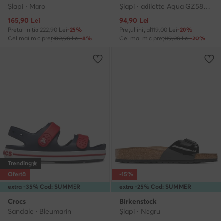
Şlapi · Maro
Şlapi · adilette Aqua GZ5877 · Roz
Prețul actual
Prețul actual
165,90
Lei
94,90
Lei
Prețul inițial
222,90 Lei
-25%
Prețul inițial
119,00 Lei
-20%
Cel mai mic preț
180,90 Lei
-8%
Cel mai mic preț
119,00 Lei
-20%
Trending
Ofertă
-15%
extra -35% Cod: SUMMER
extra -25% Cod: SUMMER
Crocs
Birkenstock
Sandale · Bleumarin
Şlapi · Negru