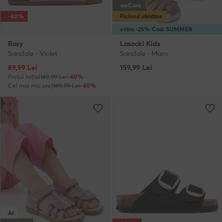
weCare
-40%
Piciorul sănătos
extra -25% Cod: SUMMER
Roxy
Lasocki Kids
Sandale · Violet
Sandale · Maro
Prețul actual
89,99
Lei
159,99
Lei
Prețul inițial
149,99 Lei
-40%
Cel mai mic preț
149,99 Lei
-40%
AI