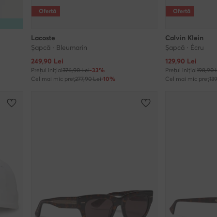
Ofertă
Ofertă
Lacoste
Calvin Klein
Șapcă · Bleumarin
Șapcă · Écru
Prețul actual
Prețul actual
249,90
Lei
129,90
Lei
Prețul inițial
376,90 Lei
-33%
Prețul inițial
198,90 
Cel mai mic preț
277,90 Lei
-10%
Cel mai mic preț
13