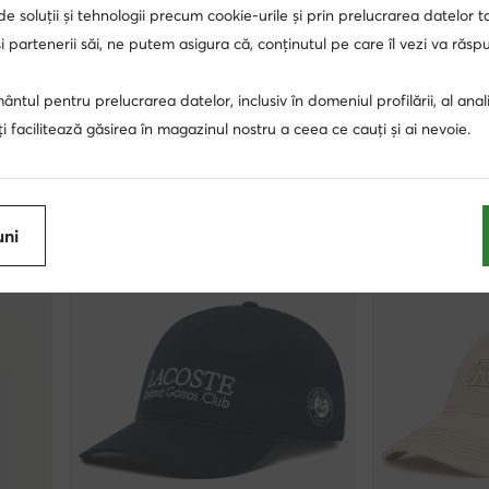
 de soluții și tehnologii precum cookie-urile și prin prelucrarea datelor t
extra -15% Cod: SUMMER
 partenerii săi, ne putem asigura că, conținutul pe care îl vezi va răs
Calvin Klein
Polo Ralph Laur
Șapcă · Bej
Șapcă · Galben
ntul pentru prelucrarea datelor, inclusiv în domeniul profilării, al anali
Prețul actual
179,90
Lei
233,90
Lei
Prețul inițial
330,90 
, îți facilitează găsirea în magazinul nostru a ceea ce cauți și ai nevoie.
Cel mai mic preț
24
uni