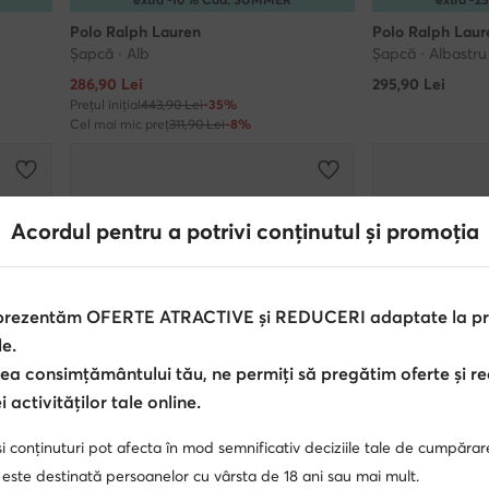
Polo Ralph Lauren
Polo Ralph Laur
Șapcă · Alb
Șapcă · Albastru
Prețul actual
286,90
Lei
295,90
Lei
Prețul inițial
443,90 Lei
-35%
Cel mai mic preț
311,90 Lei
-8%
Acordul pentru a potrivi conținutul și promoția
 prezentăm OFERTE ATRACTIVE și REDUCERI adaptate la pref
le.
ea consimțământului tău, ne permiți să pregătim oferte și r
 activităților tale online.
i conținuturi pot afecta în mod semnificativ deciziile tale de cumpărar
 este destinată persoanelor cu vârsta de 18 ani sau mai mult.
Ofertă