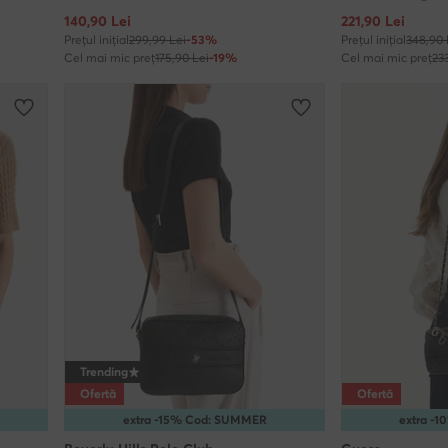
Prețul actual
Prețul actual
140,90
Lei
221,90
Lei
Prețul inițial
299,99 Lei
-53%
Prețul inițial
348,90 
Cel mai mic preț
175,90 Lei
-19%
Cel mai mic preț
23
Trending
Ofertă
Ofertă
extra -15% Cod: SUMMER
extra -