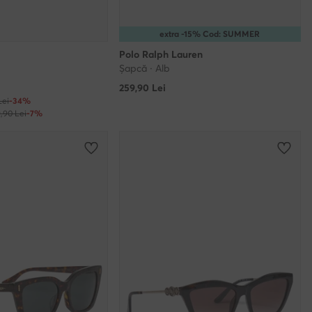
extra -15% Cod: SUMMER
Polo Ralph Lauren
Șapcă · Alb
259,90
Lei
Lei
-34%
9,90 Lei
-7%