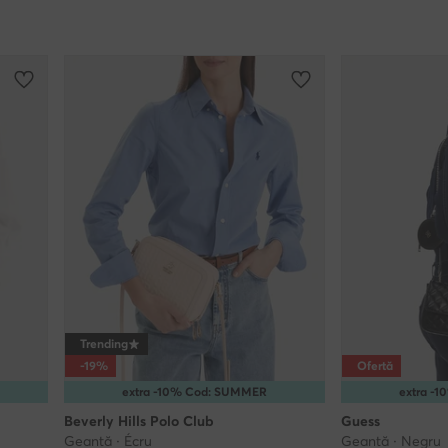
Trending
-19%
Ofertă
extra -10% Cod: SUMMER
extra -
Beverly Hills Polo Club
Guess
Geantă · Écru
Geantă · Negru