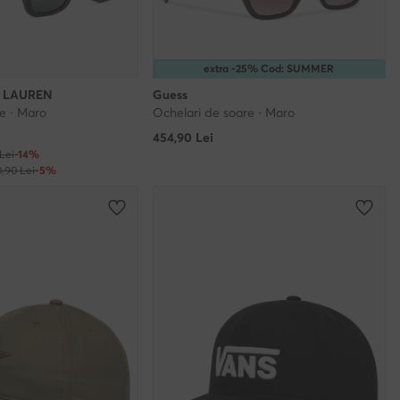
extra -25% Cod: SUMMER
 LAUREN
Guess
e · Maro
Ochelari de soare · Maro
454,90
Lei
Lei
-14%
0,90 Lei
-5%