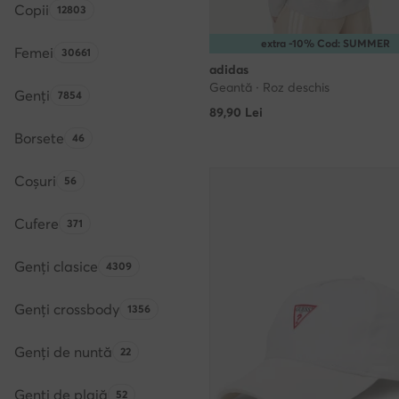
Copii
Numărul de produse:
12803
extra -10% Cod: SUMMER
Femei
Numărul de produse:
30661
adidas
Geantă · Roz deschis
Genți
Numărul de produse:
7854
89,90
Lei
Borsete
Numărul de produse:
46
Coșuri
Numărul de produse:
56
Cufere
Numărul de produse:
371
Genți clasice
Numărul de produse:
4309
Genți crossbody
Numărul de produse:
1356
Genți de nuntă
Numărul de produse:
22
Genți de plajă
Numărul de produse:
52