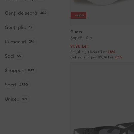
Genți de seară
Numărul de produse:
465
-23%
Genți plic
Numărul de produse:
43
Guess
Șapcă · Alb
Rucsacuri
Numărul de produse:
274
Prețul actual
91,90
Lei
Prețul inițial
149,00 Lei
-38%
Saci
Numărul de produse:
66
Cel mai mic preț
119,90 Lei
-23%
Shoppers
Numărul de produse:
842
Sport
Numărul de produse:
4780
Unisex
Numărul de produse:
821