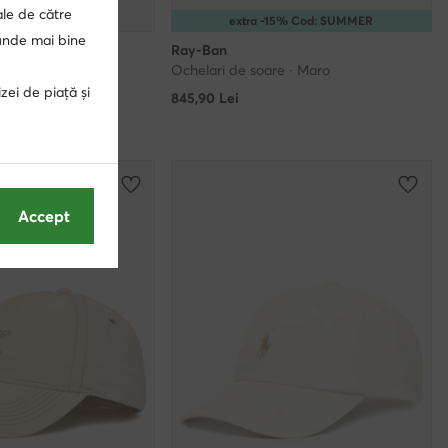
ale de către
extra -15% Cod: SUMMER
punde mai bine
en
Ray-Ban
Ochelari de soare · Maro
zei de piață și
845,90
Lei
Lei
-29%
4,90 Lei
-4%
Accept