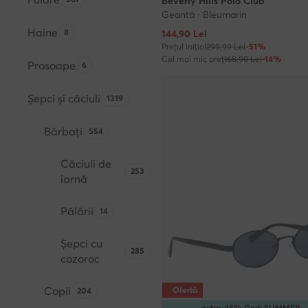
Beverly Hills Polo Club
Geantă · Bleumarin
Haine
Numărul de produse:
8
Prețul actual
144,90
Lei
Prețul inițial
299,99 Lei
-51%
Cel mai mic preț
168,90 Lei
-14%
Prosoape
Numărul de produse:
6
Șepci și căciuli
Numărul de produse:
1319
Bărbați
Numărul de produse:
554
Căciuli de
Numărul de produse:
253
iarnă
Pălării
Numărul de produse:
14
Șepci cu
Numărul de produse:
285
cozoroc
Copii
Numărul de produse:
Ofertă
204
extra -15% Cod: SUMMER