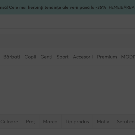
nsă! Cele mai fierbinți tendințe ale verii până la -35%
FEMEI
BĂRBA
Bărbați
Copii
Genți
Sport
Accesorii
Premium
MODI
Culoare
Preț
Marca
Tip produs
Motiv
Setul co