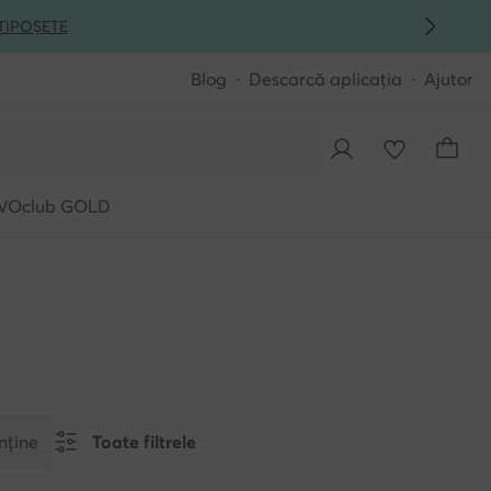
ȚI
POȘETE
Blog
Descarcă aplicația
Ajutor
VOclub GOLD
nține
Toate filtrele