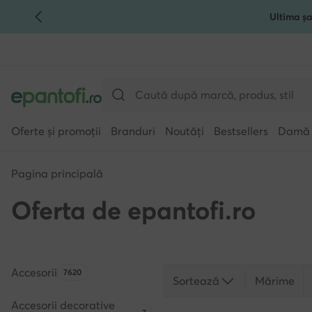
Ultima șa
TRECI LA CONȚINUTUL PRINCIPAL
MERGI LA CĂUTARE
Oferte și promoții
Branduri
Noutăți
Bestsellers
Damă
Pagina principală
Oferta de epantofi.ro
Accesorii
Numărul de produse:
7620
Sortează
Mărime
Accesorii decorative