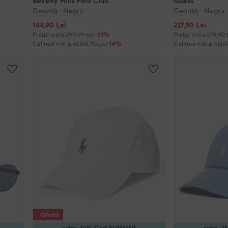
Beverly Hills Polo Club
Guess
Geantă · Negru
Geantă · Negru
Prețul actual
Prețul actual
144,90
Lei
227,90
Lei
Prețul inițial
299,99 Lei
-51%
Prețul inițial
378,90 
Cel mai mic preț
168,90 Lei
-14%
Cel mai mic preț
24
Ofertă
extra -10% Cod: SUMMER
extra -