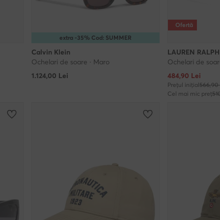
Ofertă
extra -35% Cod: SUMMER
Calvin Klein
LAUREN RALPH
Ochelari de soare · Maro
Ochelari de soar
Prețul actual
1.124,00
Lei
484,90
Lei
Prețul inițial
566,90 
Cel mai mic preț
51