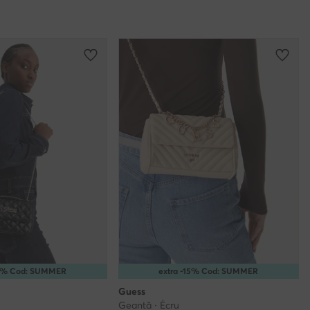
10% Cod: SUMMER
extra -15% Cod: SUMMER
Guess
Geantă · Écru