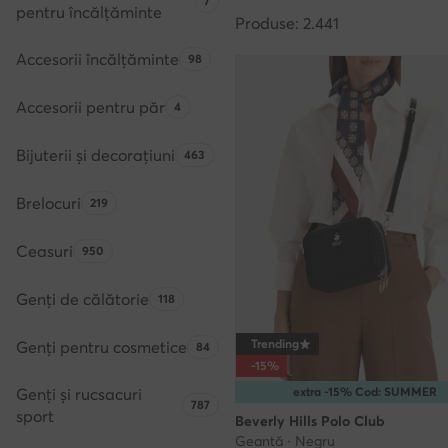
Numărul de produse:
7
pentru încălțăminte
Produse: 2.441
Accesorii încălțăminte
Numărul de produse:
98
Accesorii pentru păr
Numărul de produse:
4
Bijuterii și decorațiuni
Numărul de produse:
463
Brelocuri
Numărul de produse:
219
Ceasuri
Numărul de produse:
950
Genți de călătorie
Numărul de produse:
118
Trending
Genți pentru cosmetice
Numărul de produse:
84
-15%
Genți și rucsacuri
extra -15% Cod: SUMMER
Numărul de produse:
787
sport
Beverly Hills Polo Club
Geantă · Negru