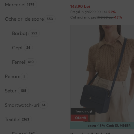
Mercerie
Numărul de produse:
1979
Prețul actual
143,90
Lei
Prețul inițial
299,99 Lei
-52%
Cel mai mic preț
170,90 Lei
-15%
Ochelari de soare
Numărul de produse:
553
Bărbați
Numărul de produse:
252
Copii
Numărul de produse:
24
Femei
Numărul de produse:
410
Penare
Numărul de produse:
5
Seturi
Numărul de produse:
105
Smartwatch-uri
Numărul de produse:
14
Trending
Ofertă
Textile
Numărul de produse:
2163
extra -15% Cod: SUMMER
Fulare
Numărul de produse:
367