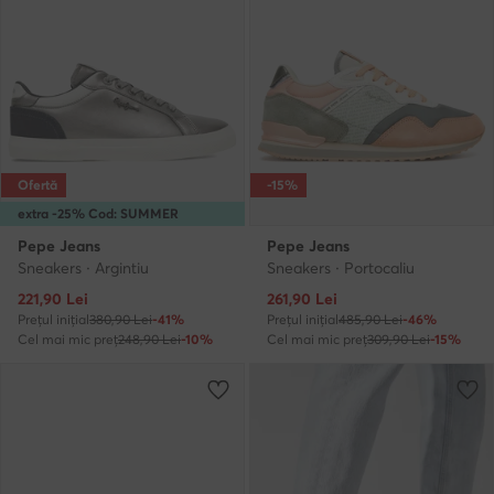
Ofertă
-15%
extra -25% Cod: SUMMER
Pepe Jeans
Pepe Jeans
Sneakers · Argintiu
Sneakers · Portocaliu
Prețul actual
Prețul actual
221,90
Lei
261,90
Lei
Prețul inițial
380,90 Lei
-41%
Prețul inițial
485,90 Lei
-46%
Cel mai mic preț
248,90 Lei
-10%
Cel mai mic preț
309,90 Lei
-15%