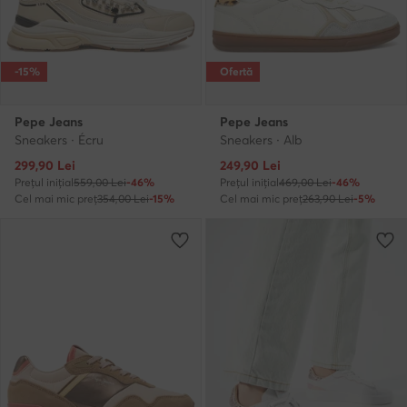
-15%
Ofertă
Pepe Jeans
Pepe Jeans
Sneakers · Écru
Sneakers · Alb
Prețul actual
Prețul actual
299,90
Lei
249,90
Lei
Prețul inițial
559,00 Lei
-46%
Prețul inițial
469,00 Lei
-46%
Cel mai mic preț
354,00 Lei
-15%
Cel mai mic preț
263,90 Lei
-5%