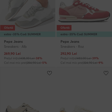
Ofertă
Ofertă
extra -35% Cod: SUMMER
extra -35% Cod: SUMMER
Pepe Jeans
Pepe Jeans
Sneakers · Alb
Sneakers · Roz
Prețul actual
Prețul actual
269,90
Lei
292,90
Lei
Prețul inițial
438,00 Lei
-38%
Prețul inițial
483,00 Lei
-39%
Cel mai mic preț
284,90 Lei
-5%
Cel mai mic preț
324,90 Lei
-9%