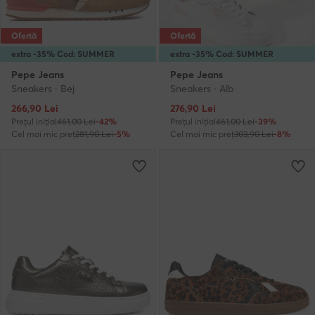
Ofertă
Ofertă
extra -35% Cod: SUMMER
extra -35% Cod: SUMMER
Pepe Jeans
Pepe Jeans
Sneakers · Bej
Sneakers · Alb
Prețul actual
Prețul actual
266,90
Lei
276,90
Lei
Prețul inițial
461,00 Lei
-42%
Prețul inițial
461,00 Lei
-39%
Cel mai mic preț
281,90 Lei
-5%
Cel mai mic preț
303,90 Lei
-8%