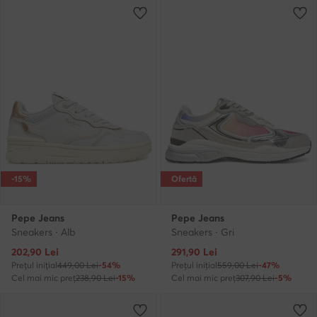
-15%
Ofertă
Pepe Jeans
Pepe Jeans
Sneakers · Alb
Sneakers · Gri
Prețul actual
Prețul actual
202,90
Lei
291,90
Lei
Prețul inițial
449,00 Lei
-54%
Prețul inițial
559,00 Lei
-47%
Cel mai mic preț
238,90 Lei
-15%
Cel mai mic preț
307,90 Lei
-5%