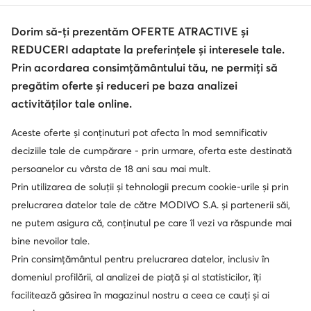
variantele accesorizate şi colorate pentru a realiza un
look urban casual îndrăzneţ şi original.
Dorim să-ți prezentăm OFERTE ATRACTIVE și
Sneakers de damă Pepe Jeans-Cum
© epantofi.ro 2026
REDUCERI adaptate la preferințele și interesele tale.
îi port?
Regulament
Modifică setările
Politica de confidențialitate
Prin acordarea consimțământului tău, ne permiți să
Protecția datelor
Poţi purta perechea preferată de sneakers cu piese
pregătim oferte și reduceri pe baza analizei
vestimentare exclusiv sport, dar îi poţi combina şi cu
activităților tale online.
piese sofisticate şi formale, dând o notă personală
Aceste oferte și conținuturi pot afecta în mod semnificativ
Soluționarea alternativă a litigilor
Soluționarea online a litigilor
outfit-ului tău, indiferent de context sau eveniment.
deciziile tale de cumpărare - prin urmare, oferta este destinată
persoanelor cu vârsta de 18 ani sau mai mult.
Prin utilizarea de soluții și tehnologii precum cookie-urile și prin
prelucrarea datelor tale de către MODIVO S.A. și partenerii săi,
ne putem asigura că, conținutul pe care îl vezi va răspunde mai
bine nevoilor tale.
Prin consimțământul pentru prelucrarea datelor, inclusiv în
domeniul profilării, al analizei de piață și al statisticilor, îți
facilitează găsirea în magazinul nostru a ceea ce cauți și ai