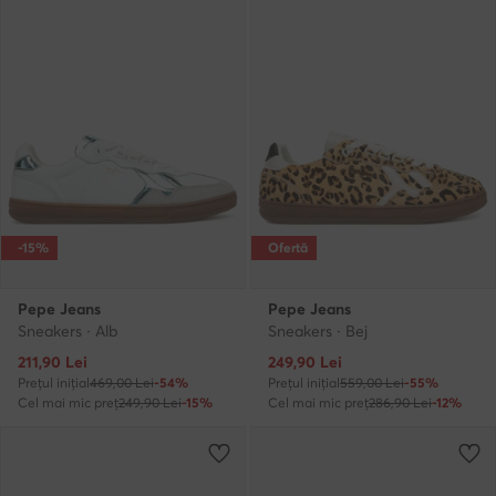
-15%
Ofertă
Pepe Jeans
Pepe Jeans
Sneakers · Alb
Sneakers · Bej
Prețul actual
Prețul actual
211,90
Lei
249,90
Lei
Prețul inițial
469,00 Lei
-54%
Prețul inițial
559,00 Lei
-55%
Cel mai mic preț
249,90 Lei
-15%
Cel mai mic preț
286,90 Lei
-12%