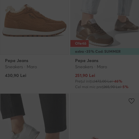
Ofertă
extra -35% Cod: SUMMER
Pepe Jeans
Pepe Jeans
Sneakers · Maro
Sneakers · Maro
Prețul actual
430,90
Lei
251,90
Lei
Prețul inițial
472,00 Lei
-46%
Cel mai mic preț
265,90 Lei
-5%