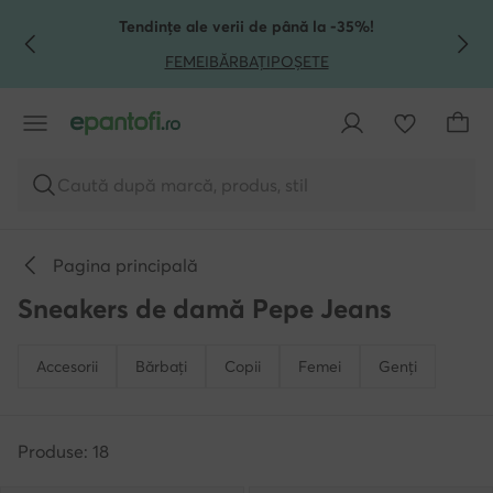
TRECI LA CONȚINUTUL PRINCIPAL
MERGI LA CĂUTARE
Tendințe ale verii de până la -35%!
FEMEI
BĂRBAȚI
POȘETE
Caută după marcă, produs, stil
Pagina principală
Sneakers de damă Pepe Jeans
Accesorii
Bărbați
Copii
Femei
Genți
Produse: 18