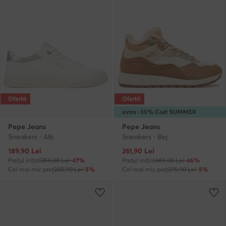
Ofertă
Ofertă
extra -35% Cod: SUMMER
Pepe Jeans
Pepe Jeans
Sneakers · Alb
Sneakers · Bej
Prețul actual
Prețul actual
189,90
Lei
261,90
Lei
Prețul inițial
359,00 Lei
-47%
Prețul inițial
489,00 Lei
-46%
Cel mai mic preț
200,90 Lei
-5%
Cel mai mic preț
275,90 Lei
-5%