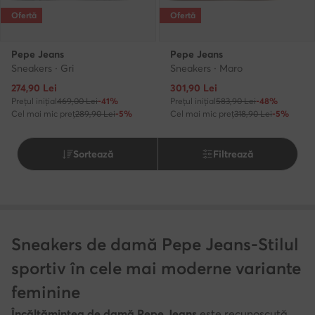
Ofertă
Ofertă
Pepe Jeans
Pepe Jeans
Sneakers · Gri
Sneakers · Maro
Prețul actual
Prețul actual
274,90
Lei
301,90
Lei
Prețul inițial
469,00 Lei
-41%
Prețul inițial
583,90 Lei
-48%
Cel mai mic preț
289,90 Lei
-5%
Cel mai mic preț
318,90 Lei
-5%
Sortează
Filtrează
Sneakers de damă Pepe Jeans-Stilul
sportiv în cele mai moderne variante
feminine
Încălţămintea de damă Pepe Jeans
este recunoscută