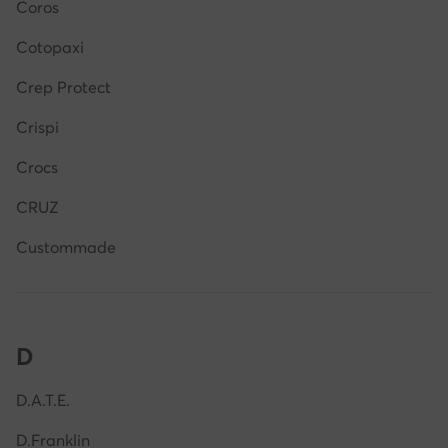
Coros
Cotopaxi
Crep Protect
Crispi
Crocs
CRUZ
Custommade
D
D.A.T.E.
D.Franklin