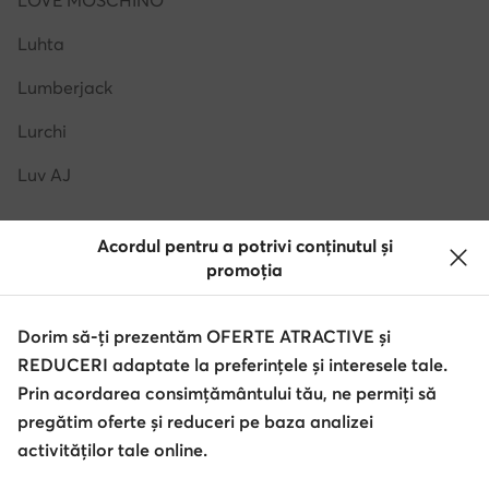
LOVE MOSCHINO
Luhta
Lumberjack
Lurchi
Luv AJ
Acordul pentru a potrivi conținutul și
promoția
M
Dorim să-ți prezentăm OFERTE ATRACTIVE și
M Missoni
REDUCERI adaptate la preferințele și interesele tale.
Maciejka
Prin acordarea consimțământului tău, ne permiți să
pregătim oferte și reduceri pe baza analizei
MALONE SOULIERS
activităților tale online.
Mammut