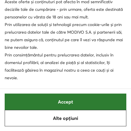
Aceste oferte și conținuturi pot afecta în mod semnificativ
MANDALORIAN
deciziile tale de cumpărare - prin urmare, oferta este destinată
persoanelor cu vârsta de 18 ani sau mai mult.
Manebi
Prin utilizarea de soluții și tehnologii precum cookie-urile și prin
Manitu
prelucrarea datelor tale de către MODIVO S.A. și partenerii săi,
ne putem asigura că, conținutul pe care îl vezi va răspunde mai
Marc Jacobs
bine nevoilor tale.
Marc O'Polo
Prin consimțământul pentru prelucrarea datelor, inclusiv în
domeniul profilării, al analizei de piață și al statisticilor, îți
Marciano Guess
facilitează găsirea în magazinul nostru a ceea ce cauți și ai
Marco Tozzi
nevoie.
Marella
Marmot
Accept
Marvel
Alte opțiuni
Maserati