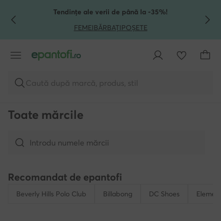
TRECI LA CONȚINUTUL PRINCIPAL
MERGI LA CĂUTARE
Tendințe ale verii de până la -35%!
FEMEI
BĂRBAȚI
POȘETE
Caută după marcă, produs, stil
Toate mărcile
Recomandat de epantofi
Beverly Hills Polo Club
Billabong
DC Shoes
Elemen