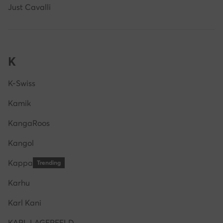
Just Cavalli
K
K-Swiss
Kamik
KangaRoos
Kangol
Kappa
Trending
Karhu
Karl Kani
KARL LAGERFELD