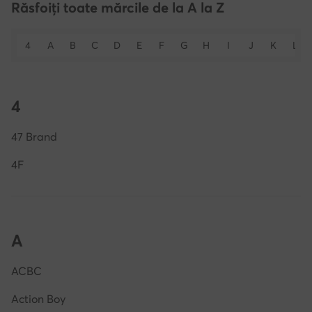
Răsfoiți toate mărcile de la A la Z
4
A
B
C
D
E
F
G
H
I
J
K
L
4
47 Brand
4F
A
ACBC
Action Boy