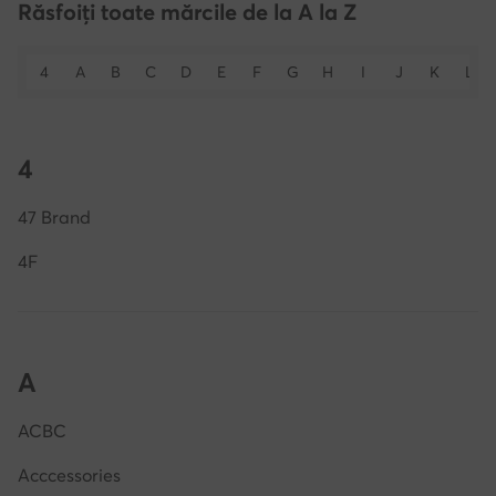
Răsfoiți toate mărcile de la A la Z
4
A
B
C
D
E
F
G
H
I
J
K
L
4
47 Brand
4F
A
ACBC
Acccessories