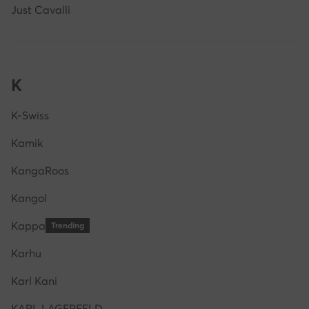
Just Cavalli
K
K-Swiss
Kamik
KangaRoos
Kangol
Kappa
Trending
Karhu
Karl Kani
KARL LAGERFELD