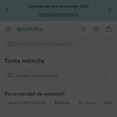
TRECI LA CONȚINUTUL PRINCIPAL
MERGI LA CĂUTARE
Tendințe ale verii de până la -35%!
FEMEI
BĂRBAȚI
POȘETE
Caută după marcă, produs, stil
Toate mărcile
Recomandat de epantofi
Beverly Hills Polo Club
Billabong
DC Shoes
Elemen