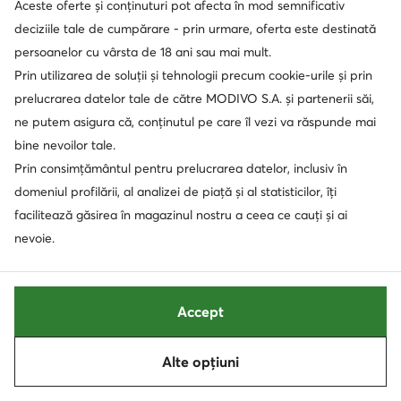
Aceste oferte și conținuturi pot afecta în mod semnificativ
MANDALORIAN
deciziile tale de cumpărare - prin urmare, oferta este destinată
persoanelor cu vârsta de 18 ani sau mai mult.
Manebi
Prin utilizarea de soluții și tehnologii precum cookie-urile și prin
Manitu
prelucrarea datelor tale de către MODIVO S.A. și partenerii săi,
ne putem asigura că, conținutul pe care îl vezi va răspunde mai
Marc Jacobs
bine nevoilor tale.
Marc O'Polo
Prin consimțământul pentru prelucrarea datelor, inclusiv în
domeniul profilării, al analizei de piață și al statisticilor, îți
Marciano Guess
facilitează găsirea în magazinul nostru a ceea ce cauți și ai
Marco Tozzi
nevoie.
Marella
Marmot
Accept
Marvel
Alte opțiuni
Maserati