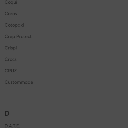
Coqui
Coros
Cotopaxi
Crep Protect
Crispi
Crocs
CRUZ
Custommade
D
D.A.T.E.