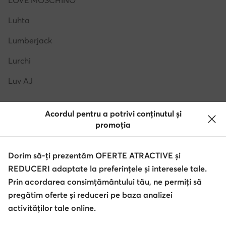
LOVE MOSCHINO
Luhta
Lumberjack
Lurchi
Luv AJ
Acordul pentru a potrivi conținutul și
promoția
M
Dorim să-ți prezentăm OFERTE ATRACTIVE și
M Missoni
REDUCERI adaptate la preferințele și interesele tale.
Maciejka
Prin acordarea consimțământului tău, ne permiți să
pregătim oferte și reduceri pe baza analizei
MALONE SOULIERS
activităților tale online.
Mammut