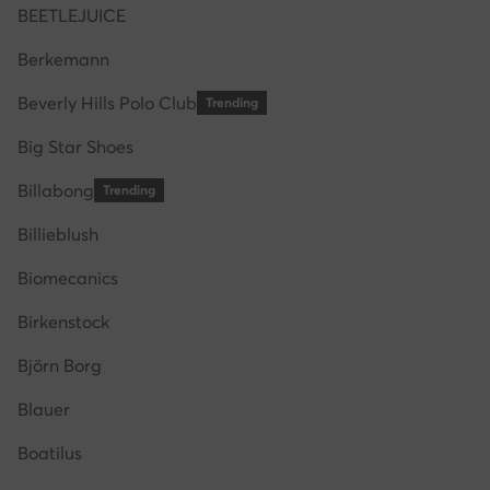
BEETLEJUICE
Berkemann
Beverly Hills Polo Club
Trending
Big Star Shoes
Billabong
Trending
Billieblush
Biomecanics
Birkenstock
Björn Borg
Blauer
Boatilus