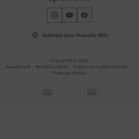
Schimbă țara: Rumunia (RO)
© epantofi.ro 2026
Regulament
Modifică setările
Politica de confidențialitate
Protecția datelor
Soluționarea alternativă a litigilor
Soluționarea online a litigilor