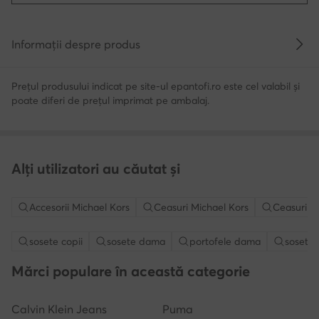
Informații despre produs
Prețul produsului indicat pe site-ul epantofi.ro este cel valabil și
poate diferi de prețul imprimat pe ambalaj.
Alți utilizatori au căutat și
Accesorii Michael Kors
Ceasuri Michael Kors
Ceasuri b
sosete copii
sosete dama
portofele dama
sosete 
Mărci populare în această categorie
Calvin Klein Jeans
Puma