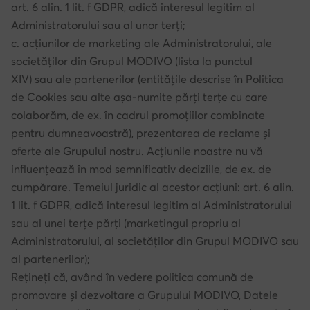
art. 6 alin. 1 lit. f GDPR, adică interesul legitim al
Administratorului sau al unor terți;
c. acțiunilor de marketing ale Administratorului, ale
societăților din Grupul MODIVO (lista la punctul
XIV) sau ale partenerilor (entitățile descrise în Politica
de Cookies sau alte așa-numite părți terțe cu care
colaborăm, de ex. în cadrul promoțiilor combinate
pentru dumneavoastră), prezentarea de reclame și
oferte ale Grupului nostru. Acțiunile noastre nu vă
influențează în mod semnificativ deciziile, de ex. de
cumpărare. Temeiul juridic al acestor acțiuni: art. 6 alin.
1 lit. f GDPR, adică interesul legitim al Administratorului
sau al unei terțe părți (marketingul propriu al
Administratorului, al societăților din Grupul MODIVO sau
al partenerilor);
Rețineți că, având în vedere politica comună de
promovare și dezvoltare a Grupului MODIVO, Datele