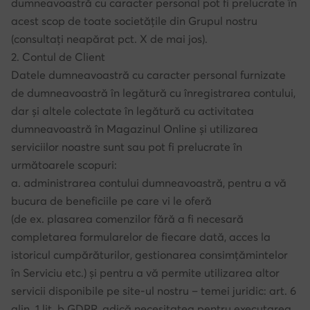
dumneavoastră cu caracter personal pot fi prelucrate în
acest scop de toate societățile din Grupul nostru
(consultați neapărat pct. X de mai jos).
2. Contul de Client
Datele dumneavoastră cu caracter personal furnizate
de dumneavoastră în legătură cu înregistrarea contului,
dar și altele colectate în legătură cu activitatea
dumneavoastră în Magazinul Online și utilizarea
serviciilor noastre sunt sau pot fi prelucrate în
următoarele scopuri:
a. administrarea contului dumneavoastră, pentru a vă
bucura de beneficiile pe care vi le oferă
(de ex. plasarea comenzilor fără a fi necesară
completarea formularelor de fiecare dată, acces la
istoricul cumpărăturilor, gestionarea consimțămintelor
în Serviciu etc.) și pentru a vă permite utilizarea altor
servicii disponibile pe site-ul nostru – temei juridic: art. 6
alin. 1 lit. b GDPR, adică necesitatea pentru executarea