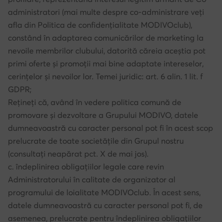
administratori (mai multe despre co-administrare veți
afla din Politica de confidențialitate MODIVOclub),
constând în adaptarea comunicărilor de marketing la
nevoile membrilor clubului, datorită căreia aceștia pot
primi oferte și promoții mai bine adaptate intereselor,
cerințelor și nevoilor lor. Temei juridic: art. 6 alin. 1 lit. f
GDPR;
Rețineți că, având în vedere politica comună de
promovare și dezvoltare a Grupului MODIVO, datele
dumneavoastră cu caracter personal pot fi în acest scop
prelucrate de toate societățile din Grupul nostru
(consultați neapărat pct. X de mai jos).
c. îndeplinirea obligațiilor legale care revin
Administratorului în calitate de organizator al
programului de loialitate MODIVOclub. În acest sens,
datele dumneavoastră cu caracter personal pot fi, de
asemenea, prelucrate pentru îndeplinirea obligațiilor