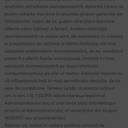
analizăm activitatea dumneavoastră, datorită căreia ne
putem adapta mai bine la anumite grupuri generale ale
Utilizatorilor noștri, de ex. putem direcționa bannere
diferite către bărbați și femei). Analiza activității
dumneavoastră ne poate servi, de asemenea, la crearea
și prezentarea de reclame și oferte dedicate, cât mai
adaptate preferințelor dumneavoastră, de ex. rezultatul
poate fi o ofertă foarte avantajoasă, limitată în timp,
adresată dumneavoastră pe baza istoricului
comportamentului pe site-ul nostru. Acțiunile noastre nu
vă influențează însă în mod semnificativ deciziile, de ex.
cele de cumpărare. Temeiul juridic al acestor acțiuni:
art. 6 alin. 1 lit. f GDPR, adică interesul legitim al
Administratorului sau al unei terțe părți (marketingul
propriu al Administratorului, al societăților din Grupul
MODIVO sau al partenerilor);
Rețineți că, având în vedere politica comună de