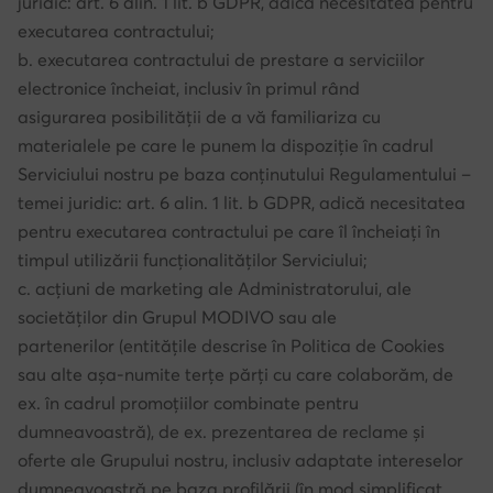
juridic: art. 6 alin. 1 lit. b GDPR, adică necesitatea pentru
executarea contractului;
b. executarea contractului de prestare a serviciilor
electronice încheiat, inclusiv în primul rând
asigurarea posibilității de a vă familiariza cu
materialele pe care le punem la dispoziție în cadrul
Serviciului nostru pe baza conținutului Regulamentului –
temei juridic: art. 6 alin. 1 lit. b GDPR, adică necesitatea
pentru executarea contractului pe care îl încheiați în
timpul utilizării funcționalităților Serviciului;
c. acțiuni de marketing ale Administratorului, ale
societăților din Grupul MODIVO sau ale
partenerilor (entitățile descrise în Politica de Cookies
sau alte așa-numite terțe părți cu care colaborăm, de
ex. în cadrul promoțiilor combinate pentru
dumneavoastră), de ex. prezentarea de reclame și
oferte ale Grupului nostru, inclusiv adaptate intereselor
dumneavoastră pe baza profilării (în mod simplificat