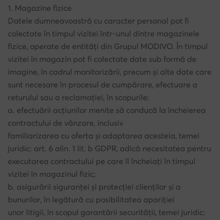
1. Magazine fizice
Datele dumneavoastră cu caracter personal pot fi
colectate în timpul vizitei într-unul dintre magazinele
fizice, operate de entități din Grupul MODIVO. În timpul
vizitei în magazin pot fi colectate date sub formă de
imagine, în cadrul monitorizării, precum și alte date care
sunt necesare în procesul de cumpărare, efectuare a
returului sau a reclamației, în scopurile:
a. efectuării acțiunilor menite să conducă la încheierea
contractului de vânzare, inclusiv
familiarizarea cu oferta și adaptarea acesteia, temei
juridic: art. 6 alin. 1 lit. b GDPR, adică necesitatea pentru
executarea contractului pe care îl încheiați în timpul
vizitei în magazinul fizic;
b. asigurării siguranței și protecției clienților și a
bunurilor, în legătură cu posibilitatea apariției
unor litigii, în scopul garantării securității, temei juridic: