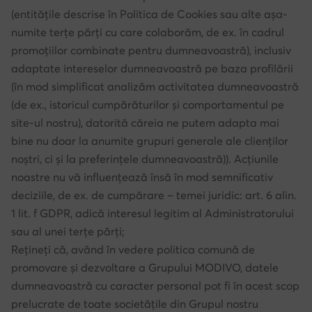
(entitățile descrise în Politica de Cookies sau alte așa-
numite terțe părți cu care colaborăm, de ex. în cadrul
promoțiilor combinate pentru dumneavoastră), inclusiv
adaptate intereselor dumneavoastră pe baza profilării
(în mod simplificat analizăm activitatea dumneavoastră
(de ex., istoricul cumpărăturilor și comportamentul pe
site-ul nostru), datorită căreia ne putem adapta mai
bine nu doar la anumite grupuri generale ale clienților
noștri, ci și la preferințele dumneavoastră)). Acțiunile
noastre nu vă influențează însă în mod semnificativ
deciziile, de ex. de cumpărare – temei juridic: art. 6 alin.
1 lit. f GDPR, adică interesul legitim al Administratorului
sau al unei terțe părți;
Rețineți că, având în vedere politica comună de
promovare și dezvoltare a Grupului MODIVO, datele
dumneavoastră cu caracter personal pot fi în acest scop
prelucrate de toate societățile din Grupul nostru