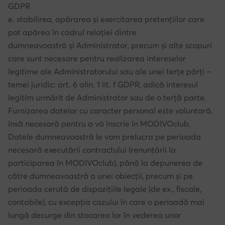
GDPR
e. stabilirea, apărarea și exercitarea pretențiilor care
pot apărea în cadrul relației dintre
dumneavoastră și Administrator, precum și alte scopuri
care sunt necesare pentru realizarea intereselor
legitime ale Administratorului sau ale unei terțe părți –
temei juridic: art. 6 alin. 1 lit. f GDPR, adică interesul
legitim urmărit de Administrator sau de o terță parte.
Furnizarea datelor cu caracter personal este voluntară,
însă necesară pentru a vă înscrie în MODIVOclub.
Datele dumneavoastră le vom prelucra pe perioada
necesară executării contractului (renunțării la
participarea în MODIVOclub), până la depunerea de
către dumneavoastră a unei obiecții, precum și pe
perioada cerută de dispozițiile legale (de ex., fiscale,
contabile), cu excepția cazului în care o perioadă mai
lungă decurge din stocarea lor în vederea unor