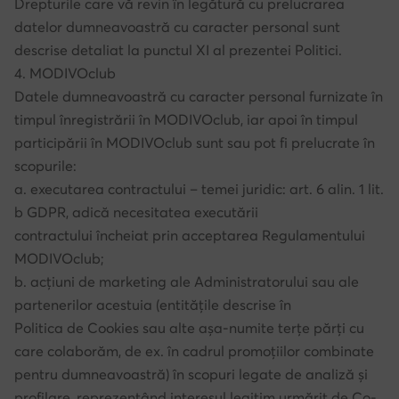
Drepturile care vă revin în legătură cu prelucrarea
datelor dumneavoastră cu caracter personal sunt
descrise detaliat la punctul XI al prezentei Politici.
4. MODIVOclub
Datele dumneavoastră cu caracter personal furnizate în
timpul înregistrării în MODIVOclub, iar apoi în timpul
participării în MODIVOclub sunt sau pot fi prelucrate în
scopurile:
a. executarea contractului – temei juridic: art. 6 alin. 1 lit.
b GDPR, adică necesitatea executării
contractului încheiat prin acceptarea Regulamentului
MODIVOclub;
b. acțiuni de marketing ale Administratorului sau ale
partenerilor acestuia (entitățile descrise în
Politica de Cookies sau alte așa-numite terțe părți cu
care colaborăm, de ex. în cadrul promoțiilor combinate
pentru dumneavoastră) în scopuri legate de analiză și
profilare, reprezentând interesul legitim urmărit de Co-