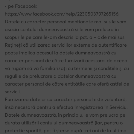
• pe Facebook:
https://www.facebook.com/help/2230503797265156;
Datele cu caracter personal menționate mai sus le vom
asocia contului dumneavoastră și le vom prelucra în
scopurile pe care le-am descris la pct. a – c de mai sus.
Rețineți că utilizarea serviciilor externe de autentificare
poate implica accesul la datele dumneavoastră cu
caracter personal de către furnizorii acestora, de aceea
vă rugăm să vă familiarizați cu termenii și condițiile și cu
regulile de prelucrare a datelor dumneavoastră cu
caracter personal de către entitățile care oferă astfel de
servicii.
Furnizarea datelor cu caracter personal este voluntară,
însă necesară pentru a efectua înregistrarea în Serviciu.
Datele dumneavoastră, în principiu, le vom prelucra pe
durata utilizării contului dumneavoastră (iar, pentru o
protecție sporită, pot fi șterse după trei ani de la ultima