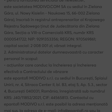
• pentru furnizarea serviciului de newsletter;
este societatea MODIVO.COM SA cu sediul în Zielona
Góra, ul. Nowy Kisielin - Naukowa 15, 66-002 Zielona
Góra), înscrisă în registrul antreprenorilor al Krajowego
Rejestru Sądowego ținut de Judecătoria din Zielona
Góra, Secția a VIII-a Comercială KRS, număr KRS
0000541722; NIP: 9291353356; REGON: 970569861;
capital social: 2 008 001 zł, vărsat integral.
2. Administratorul datelor dumneavoastră cu caracter
personal în scopul:
• acțiunilor care conduc la încheierea și încheierea
efectivă a Contractului de vânzare
este epantofi MODIVO s.r.l. cu sediul în București, Splaiul
Unirii, nr. 4, Sitraco Center II, bl. B3, etaj 5, Ap. 5.3., sector
4, București 040031, România, înregistrată sub numărul
KRS: J40/11852/2021, CIF: 44565813. Contactul cu
epantofi MODIVO s.r.l. este posibil la adresa menționată
mai sus, la adresa de e-mail: info@epantofi.ro sau la