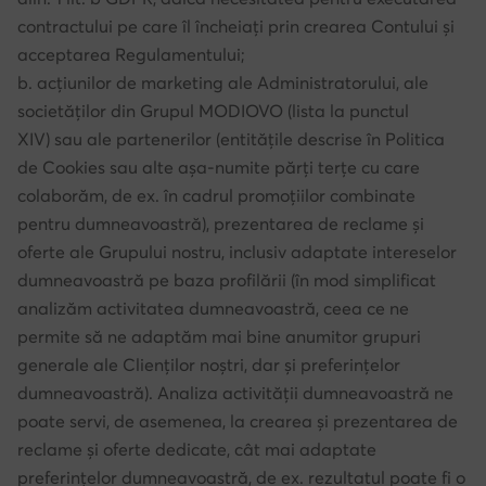
contractului pe care îl încheiați prin crearea Contului și
acceptarea Regulamentului;
b. acțiunilor de marketing ale Administratorului, ale
societăților din Grupul MODIOVO (lista la punctul
XIV) sau ale partenerilor (entitățile descrise în Politica
de Cookies sau alte așa-numite părți terțe cu care
colaborăm, de ex. în cadrul promoțiilor combinate
pentru dumneavoastră), prezentarea de reclame și
oferte ale Grupului nostru, inclusiv adaptate intereselor
dumneavoastră pe baza profilării (în mod simplificat
analizăm activitatea dumneavoastră, ceea ce ne
permite să ne adaptăm mai bine anumitor grupuri
generale ale Clienților noștri, dar și preferințelor
dumneavoastră). Analiza activității dumneavoastră ne
poate servi, de asemenea, la crearea și prezentarea de
reclame și oferte dedicate, cât mai adaptate
preferințelor dumneavoastră, de ex. rezultatul poate fi o