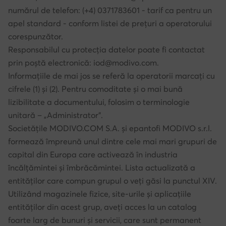
numărul de telefon: (+4) 0371783601 - tarif ca pentru un
apel standard - conform listei de prețuri a operatorului
corespunzător.
Responsabilul cu protecția datelor poate fi contactat
prin poștă electronică: iod@modivo.com.
Informațiile de mai jos se referă la operatorii marcați cu
cifrele (1) și (2). Pentru comoditate și o mai bună
lizibilitate a documentului, folosim o terminologie
unitară – „Administrator”.
Societățile MODIVO.COM S.A. și epantofi MODIVO s.r.l.
formează împreună unul dintre cele mai mari grupuri de
capital din Europa care activează în industria
încălțămintei și îmbrăcămintei. Lista actualizată a
entităților care compun grupul o veți găsi la punctul XIV.
Utilizând magazinele fizice, site-urile și aplicațiile
entităților din acest grup, aveți acces la un catalog
foarte larg de bunuri și servicii, care sunt permanent