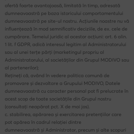
ofertă foarte avantajoasă, limitată în timp, adresată
dumneavoastră pe baza istoricului comportamentului
dumneavoastră pe site-ul nostru. Acțiunile noastre nu vă
influențează în mod semnificativ deciziile, de ex. cele de
cumpărare. Temeiul juridic al acestor acțiuni: art. 6 alin.
1 lit. f GDPR, adică interesul legitim al Administratorului
sau al unei terțe părți (marketingul propriu al
Administratorului, al societăților din Grupul MODIVO sau
al partenerilor);
Rețineți că, având în vedere politica comună de
promovare și dezvoltare a Grupului MODIVO, Datele
dumneavoastră cu caracter personal pot fi prelucrate în
acest scop de toate societățile din Grupul nostru
(consultați neapărat pct. X de mai jos).
c. stabilirea, apărarea și exercitarea pretențiilor care
pot apărea în cadrul relației dintre
dumneavoastră și Administrator, precum și alte scopuri