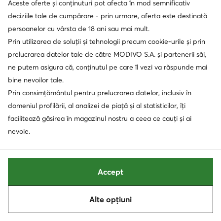
Aceste oferte și conținuturi pot afecta în mod semnificativ
durata termenului de prescripție prevăzut de dispozițiile
deciziile tale de cumpărare - prin urmare, oferta este destinată
legale, în special de Codul civil, sau în vederea altor
persoanelor cu vârsta de 18 ani sau mai mult.
scopuri care decurg din realizarea intereselor noastre
Prin utilizarea de soluții și tehnologii precum cookie-urile și prin
legitime. În fiecare caz prevalează termenul mai lung de
prelucrarea datelor tale de către MODIVO S.A. și partenerii săi,
stocare a datelor cu caracter personal.
ne putem asigura că, conținutul pe care îl vezi va răspunde mai
Informațiile privind destinatarii datelor cu caracter
bine nevoilor tale.
personal sunt descrise detaliat la punctul VIII al
Prin consimțământul pentru prelucrarea datelor, inclusiv în
prezentei Politici.
domeniul profilării, al analizei de piață și al statisticilor, îți
Informațiile privind o eventuală transferare a datelor
facilitează găsirea în magazinul nostru a ceea ce cauți și ai
dumneavoastră cu caracter personal către state terțe
nevoie.
(din afara Spațiului Economic European) sunt descrise
detaliat la punctul IX al prezentei Politici.
Drepturile care vă revin în legătură cu prelucrarea
datelor dumneavoastră cu caracter personal sunt
Accept
descrise detaliat la punctul XI al prezentei Politici.
6. Plasarea comenzii
Alte opțiuni
Datele dumneavoastră cu caracter personal colectate