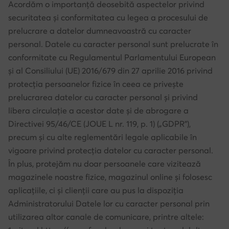
Acordăm o importanță deosebită aspectelor privind
securitatea și conformitatea cu legea a procesului de
prelucrare a datelor dumneavoastră cu caracter
personal. Datele cu caracter personal sunt prelucrate în
conformitate cu Regulamentul Parlamentului European
și al Consiliului (UE) 2016/679 din 27 aprilie 2016 privind
protecția persoanelor fizice în ceea ce privește
prelucrarea datelor cu caracter personal și privind
libera circulație a acestor date și de abrogare a
Directivei 95/46/CE (JOUE L nr. 119, p. 1) („GDPR”),
precum și cu alte reglementări legale aplicabile în
vigoare privind protecția datelor cu caracter personal.
În plus, protejăm nu doar persoanele care vizitează
magazinele noastre fizice, magazinul online și folosesc
aplicațiile, ci și clienții care au pus la dispoziția
Administratorului Datele lor cu caracter personal prin
utilizarea altor canale de comunicare, printre altele: