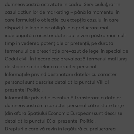
dumneavoastră activitate în cadrul Serviciului), iar în
cazul acțiunilor de marketing – până la momentul în
care formulați o obiecție, cu excepția cazului în care
dispozițiile legale ne obligă la o prelucrare mai
îndelungată a acestor date sau le vom păstra mai mult
timp în vederea potențialelor pretenții, pe durata
termenului de prescripție prevăzut de lege, în special de
Codul civil. În fiecare caz prevalează termenul mai lung
de stocare a datelor cu caracter personal.
Informațiile privind destinatarii datelor cu caracter
personal sunt descrise detaliat la punctul VIII al
prezentei Politici.
Informațiile privind o eventuală transferare a datelor
dumneavoastră cu caracter personal către state terțe
(din afara Spațiului Economic European) sunt descrise
detaliat la punctul IX al prezentei Politici.
Drepturile care vă revin în legătură cu prelucrarea