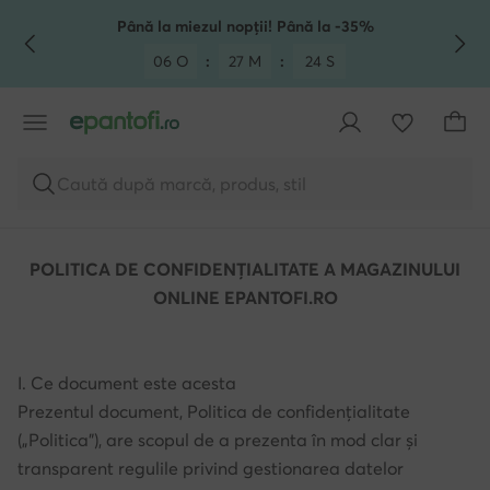
TRECI LA CONȚINUTUL PRINCIPAL
MERGI LA CĂUTARE
Până la miezul nopții! Până la -35%
06 O
:
27 M
:
23 S
Caută după marcă, produs, stil
POLITICA DE CONFIDENȚIALITATE A MAGAZINULUI
ONLINE EPANTOFI.RO
I. Ce document este acesta
Prezentul document, Politica de confidențialitate
(„Politica”), are scopul de a prezenta în mod clar și
transparent regulile privind gestionarea datelor