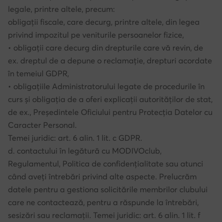
legale, printre altele, precum:
obligații fiscale, care decurg, printre altele, din legea
privind impozitul pe veniturile persoanelor fizice,
• obligații care decurg din drepturile care vă revin, de
ex. dreptul de a depune o reclamație, drepturi acordate
în temeiul GDPR,
• obligațiile Administratorului legate de procedurile în
curs și obligația de a oferi explicații autorităților de stat,
de ex., Președintele Oficiului pentru Protecția Datelor cu
Caracter Personal.
Temei juridic: art. 6 alin. 1 lit. c GDPR.
d. contactului în legătură cu MODIVOclub,
Regulamentul, Politica de confidențialitate sau atunci
când aveți întrebări privind alte aspecte. Prelucrăm
datele pentru a gestiona solicitările membrilor clubului
care ne contactează, pentru a răspunde la întrebări,
sesizări sau reclamații. Temei juridic: art. 6 alin. 1 lit. f