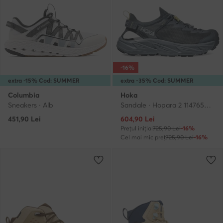
-16%
extra -15% Cod: SUMMER
extra -35% Cod: SUMMER
Columbia
Hoka
Sneakers · Alb
Sandale · Hopara 2 1147650 · Albastru
Prețul actual
451,90
Lei
604,90
Lei
Prețul inițial
725,90 Lei
-16%
Cel mai mic preț
725,90 Lei
-16%