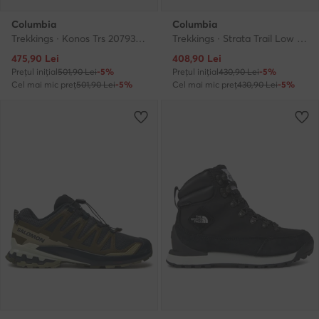
Columbia
Columbia
Trekkings · Konos Trs 2079321 · Gri
Trekkings · Strata Trail Low 2078551 · Negru
Prețul actual
Prețul actual
475,90
Lei
408,90
Lei
Prețul inițial
501,90 Lei
-5%
Prețul inițial
430,90 Lei
-5%
Cel mai mic preț
501,90 Lei
-5%
Cel mai mic preț
430,90 Lei
-5%