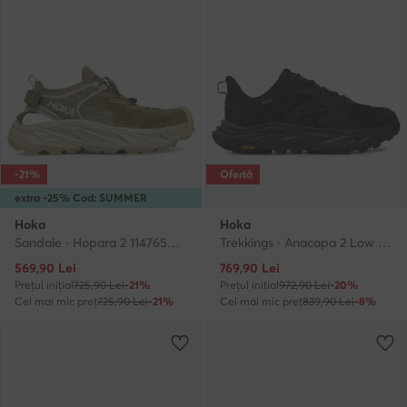
-21%
Ofertă
extra -25% Cod: SUMMER
Hoka
Hoka
Sandale · Hopara 2 1147650 · Verde
Trekkings · Anacapa 2 Low GTX GORE-TEX 1141632 · Negru
Prețul actual
Prețul actual
569,90
Lei
769,90
Lei
Prețul inițial
725,90 Lei
-21%
Prețul inițial
972,90 Lei
-20%
Cel mai mic preț
725,90 Lei
-21%
Cel mai mic preț
839,90 Lei
-8%