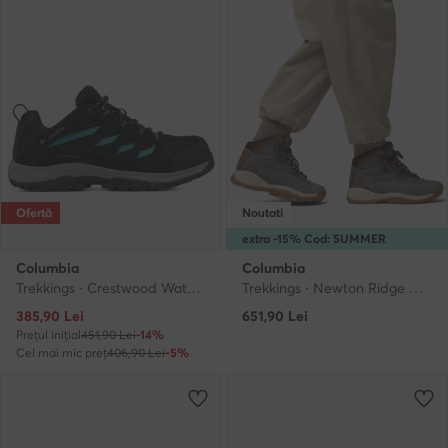
Ofertă
Noutati
extra -15% Cod: SUMMER
Columbia
Columbia
Trekkings · Crestwood Waterproof 2099881 · Negru
Trekkings · Newton Ridge Mid WP 1424692 · Verde
Prețul actual
385,90
Lei
651,90
Lei
Prețul inițial
451,90 Lei
-14%
Cel mai mic preț
406,90 Lei
-5%