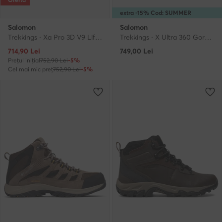
extra -15% Cod: SUMMER
Salomon
Salomon
Trekkings · Xa Pro 3D V9 Lifelong L49153800 · Verde
Trekkings · X Ultra 360 Gore-Tex L47687000 · Gri
Prețul actual
714,90
Lei
749,00
Lei
Prețul inițial
752,90 Lei
-5%
Cel mai mic preț
752,90 Lei
-5%