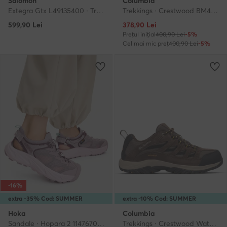
Salomon
Columbia
Extegra Gtx L49135400 · Trekkings
Trekkings · Crestwood BM4595 · Gri
Prețul actual
599,90
Lei
378,90
Lei
Prețul inițial
400,90 Lei
-5%
Cel mai mic preț
400,90 Lei
-5%
-16%
extra -35% Cod: SUMMER
extra -10% Cod: SUMMER
Hoka
Columbia
Sandale · Hopara 2 1147670 · Violet
Trekkings · Crestwood Waterproof 2100651 · Maro