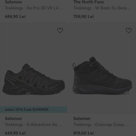
Salomon
The North Face
Trekkings · Xa Pro 3D V9 L47467500 · Gri
Trekkings · W Back-To-Berkeley Iv Textile WpNF0A8179KY41 · Negru
686,90
Lei
758,90
Lei
extra -15% Cod: SUMMER
Salomon
Salomon
Trekkings · X-Adventure Recon Gore Tex L47809200 · Gri
Trekkings · Outsnap Cswp W 411101 20 V0 · Negru
649,90
Lei
819,00
Lei