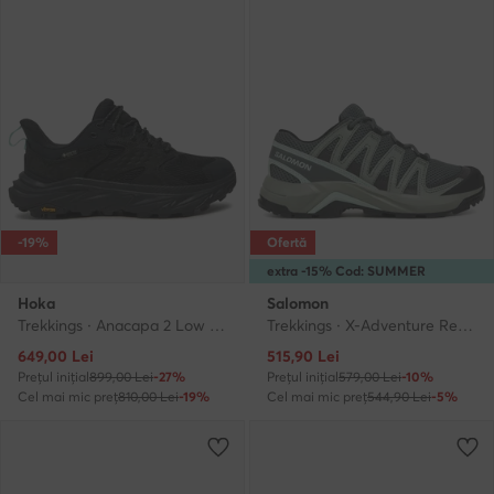
-19%
Ofertă
extra -15% Cod: SUMMER
Hoka
Salomon
Trekkings · Anacapa 2 Low GTX GORE-TEX 1142830 · Negru
Trekkings · X-Adventure Recon L47813600 · Verde
Prețul actual
Prețul actual
649,00
Lei
515,90
Lei
Prețul inițial
899,00 Lei
-27%
Prețul inițial
579,00 Lei
-10%
Cel mai mic preț
810,00 Lei
-19%
Cel mai mic preț
544,90 Lei
-5%