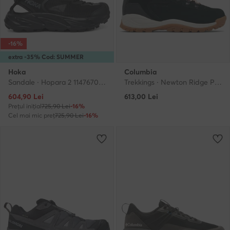
-16%
extra -35% Cod: SUMMER
Hoka
Columbia
Sandale · Hopara 2 1147670 · Negru
Trekkings · Newton Ridge Plus Waterproof Amped 1718821 · Negru
Prețul actual
604,90
Lei
613,00
Lei
Prețul inițial
725,90 Lei
-16%
Cel mai mic preț
725,90 Lei
-16%