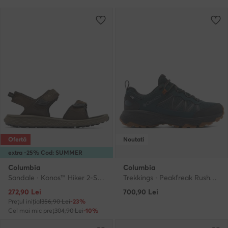
Ofertă
Noutati
extra -25% Cod: SUMMER
Columbia
Columbia
Sandale · Konos™ Hiker 2-Strap 2121561 · Maro
Trekkings · Peakfreak Rush™ OutDry™ 2108291 · Verde
Prețul actual
272,90
Lei
700,90
Lei
Prețul inițial
356,90 Lei
-23%
Cel mai mic preț
304,90 Lei
-10%