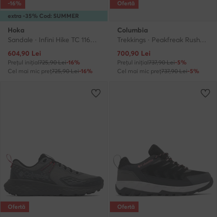
-16%
Ofertă
extra -35% Cod: SUMMER
Hoka
Columbia
Sandale · Infini Hike TC 1162570 · Maro
Trekkings · Peakfreak Rush™ Mid OutDry™ 2126591 · Verde
Prețul actual
Prețul actual
604,90
Lei
700,90
Lei
Prețul inițial
725,90 Lei
-16%
Prețul inițial
737,90 Lei
-5%
Cel mai mic preț
725,90 Lei
-16%
Cel mai mic preț
737,90 Lei
-5%
Ofertă
Ofertă