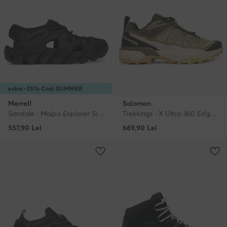
extra -35% Cod: SUMMER
Merrell
Salomon
Sandale · Maipo Explorer Sieve J038025 · Negru
Trekkings · X Ultra 360 Edge L49096800 · Verde
557,90
Lei
669,90
Lei