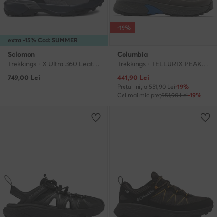
-19%
extra -15% Cod: SUMMER
Salomon
Columbia
Trekkings · X Ultra 360 Leather Gore-Tex L47571400 · Gri
Trekkings · TELLURIX PEAK™ WP 2164961 · Negru
Prețul actual
749,00
Lei
441,90
Lei
Prețul inițial
551,90 Lei
-19%
Cel mai mic preț
551,90 Lei
-19%