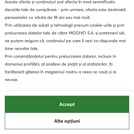
Aceste oferte și conținuturi pot afecta în mod semnificativ
Prețul actual
401,90
Lei
503,90
Lei
Prețul inițial
519,00 Lei
-22%
deciziile tale de cumpărare - prin urmare, oferta este destinată
Cel mai mic preț
423,90 Lei
-5%
persoanelor cu vârsta de 18 ani sau mai mult.
Prin utilizarea de soluții și tehnologii precum cookie-urile și prin
prelucrarea datelor tale de către MODIVO S.A. și partenerii săi,
ne putem asigura că, conținutul pe care îl vezi va răspunde mai
bine nevoilor tale.
Prin consimțământul pentru prelucrarea datelor, inclusiv în
domeniul profilării, al analizei de piață și al statisticilor, îți
facilitează găsirea în magazinul nostru a ceea ce cauți și ai
nevoie.
-18%
-16%
Accept
extra -35% Cod: SUMMER
Columbia
Hoka
Trekkings · Strata Trail Low Wp 2076891 · Negru
Sandale · Infini Hike TC 1162570 · Negru
Alte opțiuni
Sortează
Filtrează
Prețul actual
Prețul actual
332,90
Lei
604,90
Lei