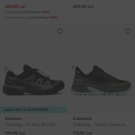
Prețul actual
604,90
Lei
439,00
Lei
Prețul inițial
725,90 Lei
-16%
Cel mai mic preț
725,90 Lei
-16%
extra -10% Cod: SUMMER
Salomon
Columbia
Trekkings · X Ultra 360 GORE-TEX L47453200 · Negru
Trekkings · Tellurix Titanium 2148911 · Negru
749,00
Lei
712,90
Lei