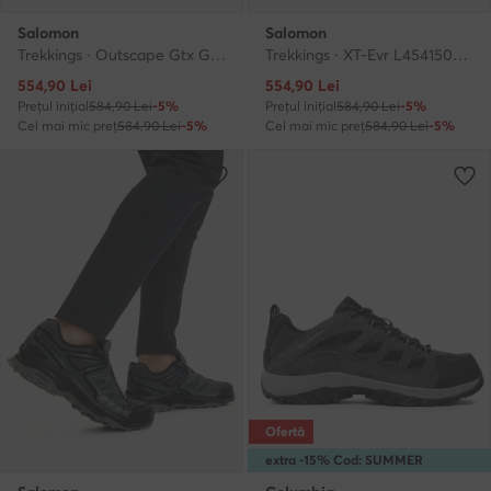
Salomon
Salomon
Trekkings · Outscape Gtx GORE-TEX L49233300 · Negru
Trekkings · XT-Evr L45415000 · Roz deschis
Prețul actual
Prețul actual
554,90
Lei
554,90
Lei
Prețul inițial
584,90 Lei
-5%
Prețul inițial
584,90 Lei
-5%
Cel mai mic preț
584,90 Lei
-5%
Cel mai mic preț
584,90 Lei
-5%
Ofertă
extra -15% Cod: SUMMER