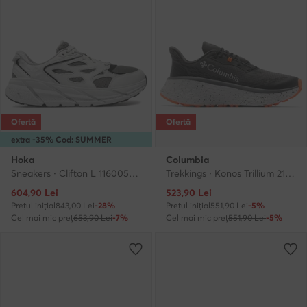
Ofertă
Ofertă
extra -35% Cod: SUMMER
Hoka
Columbia
Sneakers · Clifton L 1160050 · Gri
Trekkings · Konos Trillium 2145281 · Gri
Prețul actual
Prețul actual
604,90
Lei
523,90
Lei
Prețul inițial
843,00 Lei
-28%
Prețul inițial
551,90 Lei
-5%
Cel mai mic preț
653,90 Lei
-7%
Cel mai mic preț
551,90 Lei
-5%