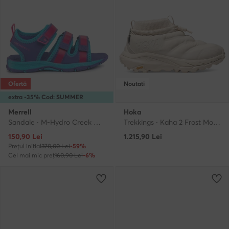
Ofertă
Noutati
extra -35% Cod: SUMMER
Merrell
Hoka
Sandale · M-Hydro Creek MK162389 · Violet
Trekkings · Kaha 2 Frost Moc GTX GORE-TEX 1155196 · Bej deschis
Prețul actual
150,90
Lei
1.215,90
Lei
Prețul inițial
370,00 Lei
-59%
Cel mai mic preț
160,90 Lei
-6%