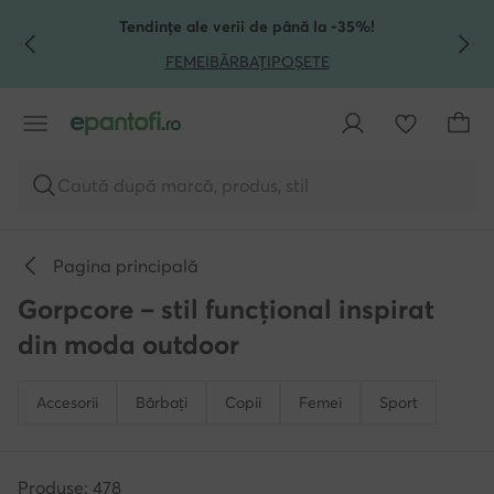
TRECI LA CONȚINUTUL PRINCIPAL
MERGI LA CĂUTARE
Tendințe ale verii de până la -35%!
FEMEI
BĂRBAȚI
POȘETE
Caută după marcă, produs, stil
Pagina principală
Gorpcore – stil funcțional inspirat
din moda outdoor
Accesorii
Bărbați
Copii
Femei
Sport
Produse: 478