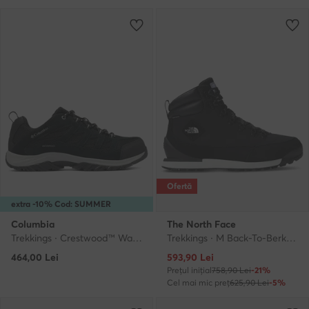
Ofertă
extra -10% Cod: SUMMER
Columbia
The North Face
Trekkings · Crestwood™ Waterproof Hiking 2100651 · Negru
Trekkings · M Back-To-Berkeley Iv Textile WpNF0A8177KY41 · Negru
Prețul actual
464,00
Lei
593,90
Lei
Prețul inițial
758,90 Lei
-21%
Cel mai mic preț
625,90 Lei
-5%