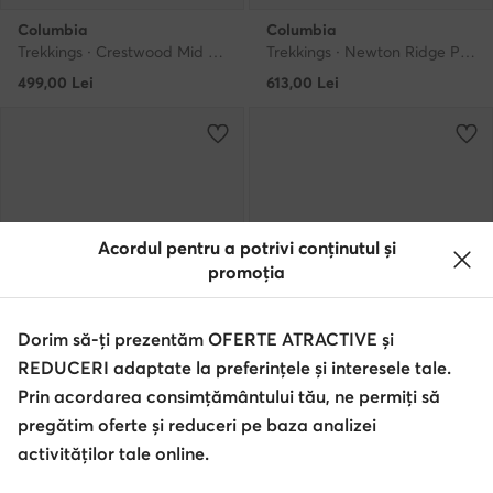
Columbia
Columbia
Trekkings · Crestwood Mid Waterproof 2100641 · Maro
Trekkings · Newton Ridge Plus II Waterproof 1594731 · Maro
499,00
Lei
613,00
Lei
Acordul pentru a potrivi conținutul și
promoția
Dorim să-ți prezentăm OFERTE ATRACTIVE și
REDUCERI adaptate la preferințele și interesele tale.
Ofertă
Prin acordarea consimțământului tău, ne permiți să
pregătim oferte și reduceri pe baza analizei
Columbia
Columbia
activităților tale online.
Trekkings · Woodburn II Waterproof 1553001 · Negru
Trekkings · Newton Ridge Plus II Waterproof 1594731 · Negru