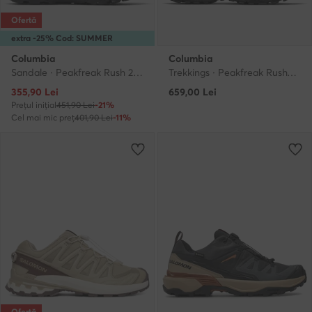
Ofertă
extra -25% Cod: SUMMER
Columbia
Columbia
Sandale · Peakfreak Rush 2109481 · Negru
Trekkings · Peakfreak Rush™ OutDry™ 2108291 · Negru
Prețul actual
355,90
Lei
659,00
Lei
Prețul inițial
451,90 Lei
-21%
Cel mai mic preț
401,90 Lei
-11%
Ofertă