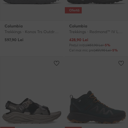
Ofertă
Columbia
Columbia
Trekkings · Konos Trs Outdry Mid 2103761 · Negru
Trekkings · Redmond™ IV Low Waterproof 2128721 · Negru
Prețul actual
597,90
Lei
428,90
Lei
Prețul inițial
451,90 Lei
-5%
Cel mai mic preț
451,90 Lei
-5%