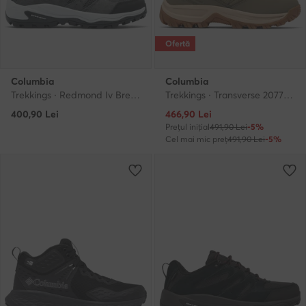
Ofertă
Columbia
Columbia
Trekkings · Redmond Iv Breathe 2150231 · Gri
Trekkings · Transverse 2077801 · Verde
Prețul actual
400,90
Lei
466,90
Lei
Prețul inițial
491,90 Lei
-5%
Cel mai mic preț
491,90 Lei
-5%