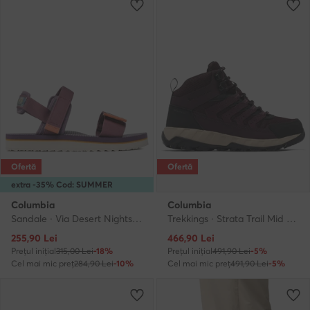
Ofertă
Ofertă
extra -35% Cod: SUMMER
Columbia
Columbia
Sandale · Via Desert Nights BL9018 · Vișiniu
Trekkings · Strata Trail Mid 2078561 · Roșu
Prețul actual
Prețul actual
255,90
Lei
466,90
Lei
Prețul inițial
315,00 Lei
-18%
Prețul inițial
491,90 Lei
-5%
Cel mai mic preț
284,90 Lei
-10%
Cel mai mic preț
491,90 Lei
-5%