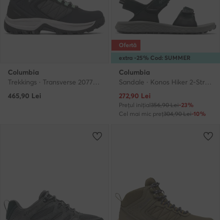
Ofertă
extra -25% Cod: SUMMER
Columbia
Columbia
Trekkings · Transverse 2077801 · Negru
Sandale · Konos Hiker 2-Strap 2121561 · Negru
Prețul actual
465,90
Lei
272,90
Lei
Prețul inițial
356,90 Lei
-23%
Cel mai mic preț
304,90 Lei
-10%