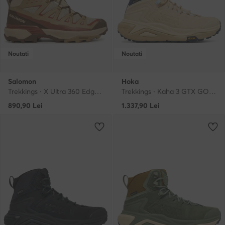
Noutati
Noutati
Salomon
Hoka
Trekkings · X Ultra 360 Edge Mid Gore-Tex L45472900 · Bej
Trekkings · Kaha 3 GTX GORE-TEX 1162531 · Albastru
890,90
Lei
1.337,90
Lei