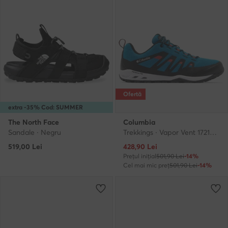
Ofertă
extra -35% Cod: SUMMER
The North Face
Columbia
Sandale · Negru
Trekkings · Vapor Vent 1721481 · Albastru
Prețul actual
519,00
Lei
428,90
Lei
Prețul inițial
501,90 Lei
-14%
Cel mai mic preț
501,90 Lei
-14%