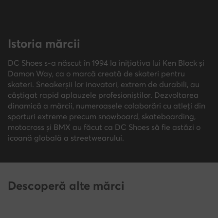
Istoria mărcii
DC Shoes s-a născut în 1994 la inițiativa lui Ken Block și
Damon Way, ca o marcă creată de skateri pentru
skateri. Sneakerșii lor inovatori, extrem de durabili, au
câștigat rapid aplauzele profesioniștilor. Dezvoltarea
dinamică a mărcii, numeroasele colaborări cu atleți din
sporturi extreme precum snowboard, skateboarding,
motocross și BMX au făcut ca DC Shoes să fie astăzi o
icoană globală a streetwearului.
Descoperă alte mărci