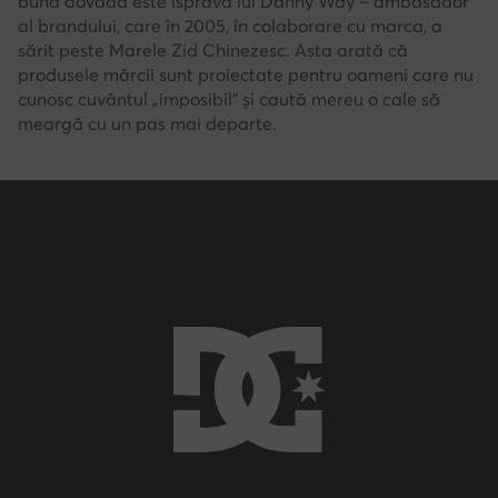
bună dovadă este isprava lui Danny Way – ambasador
al brandului, care în 2005, în colaborare cu marca, a
sărit peste Marele Zid Chinezesc. Asta arată că
produsele mărcii sunt proiectate pentru oameni care nu
cunosc cuvântul „imposibil” și caută mereu o cale să
meargă cu un pas mai departe.