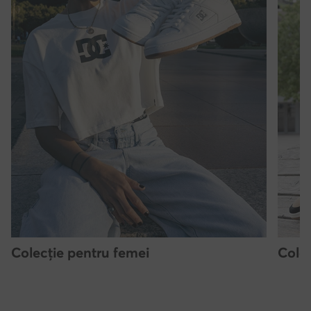
Colecție pentru femei
Colec