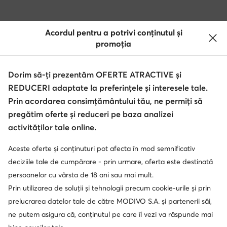
Acordul pentru a potrivi conținutul și
Descărcă aplicația
promoția
Dorim să-ți prezentăm OFERTE ATRACTIVE și
REDUCERI adaptate la preferințele și interesele tale.
Serviciu clienți
Prin acordarea consimțământului tău, ne permiți să
pregătim oferte și reduceri pe baza analizei
Despre noi
activităților tale online.
Informații
Aceste oferte și conținuturi pot afecta în mod semnificativ
deciziile tale de cumpărare - prin urmare, oferta este destinată
persoanelor cu vârsta de 18 ani sau mai mult.
Prin utilizarea de soluții și tehnologii precum cookie-urile și prin
prelucrarea datelor tale de către MODIVO S.A. și partenerii săi,
ne putem asigura că, conținutul pe care îl vezi va răspunde mai