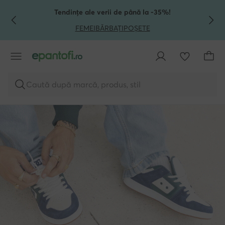
TRECI LA CONȚINUTUL PRINCIPAL
MERGI LA CĂUTARE
Tendințe ale verii de până la -35%!
FEMEI
BĂRBAȚI
POȘETE
Caută după marcă, produs, stil