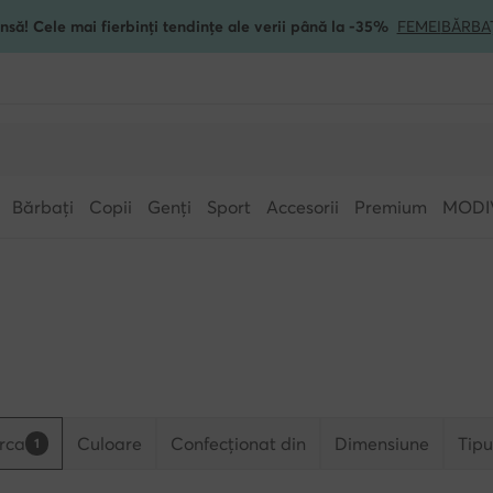
nsă! Cele mai fierbinți tendințe ale verii până la -35%
FEMEI
BĂRBA
Bărbați
Copii
Genți
Sport
Accesorii
Premium
MODI
rca
Culoare
Confecționat din
Dimensiune
Tipu
1