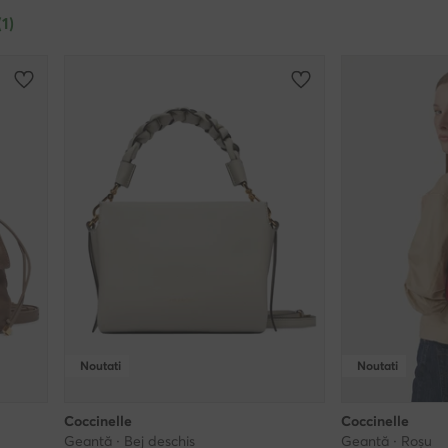
(1)
Noutati
Noutati
Coccinelle
Coccinelle
Geantă · Bej deschis
Geantă · Roșu