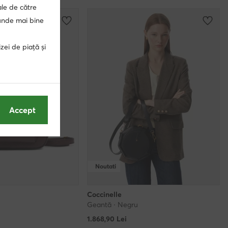
ale de către
punde mai bine
zei de piață și
Accept
Noutati
Coccinelle
Geantă · Negru
1.868,90
Lei