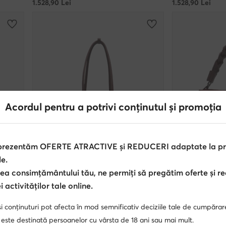
1.528,90
Lei
1.528,90
Lei
Acordul pentru a potrivi conținutul și promoția
 prezentăm OFERTE ATRACTIVE și REDUCERI adaptate la pref
le.
Noutati
Noutati
ea consimțământului tău, ne permiți să pregătim oferte și r
 activităților tale online.
Coccinelle
Coccinelle
Geantă · Vișiniu
Geantă · Vișiniu
i conținuturi pot afecta în mod semnificativ deciziile tale de cumpărar
 este destinată persoanelor cu vârsta de 18 ani sau mai mult.
2.388,90
Lei
1.868,90
Lei