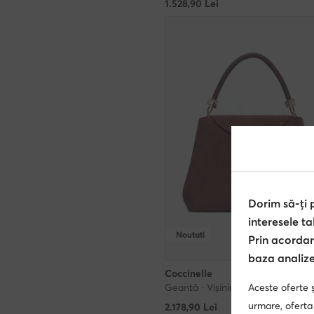
1.528,90
Lei
Dorim să-ți
interesele ta
Noutati
Prin acordar
baza analizei
Coccinelle
Geantă · Vișiniu
Aceste oferte ș
urmare, oferta
2.178,90
Lei