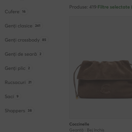
Produse: 419
·
Filtre selectate 
Cufere
Numărul de produse:
16
Genți clasice
Numărul de produse:
241
Genți crossbody
Numărul de produse:
85
Genți de seară
Numărul de produse:
2
Genți plic
Numărul de produse:
2
Rucsacuri
Numărul de produse:
21
Saci
Numărul de produse:
9
Shoppers
Numărul de produse:
38
Coccinelle
Geantă · Bej închis