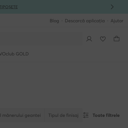
ȚI
POȘETE
Blog
Descarcă aplicația
Ajutor
VOclub GOLD
l mânerului geantei
Tipul de finisaj
Toate filtrele