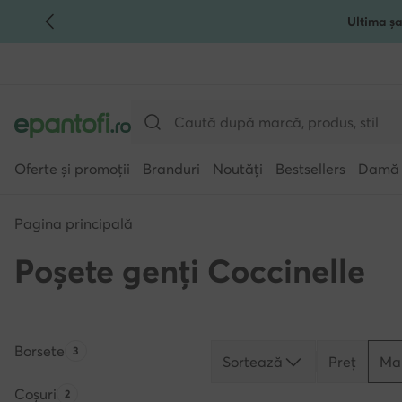
Ultima șa
TRECI LA CONȚINUTUL PRINCIPAL
MERGI LA CĂUTARE
Oferte și promoții
Branduri
Noutăți
Bestsellers
Damă
Pagina principală
Poșete genți Coccinelle
Borsete
Numărul de produse:
3
Sortează
Preț
Ma
Coșuri
Numărul de produse:
2