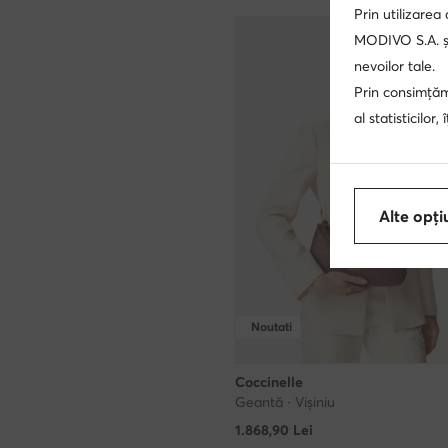
Prin utilizarea
MODIVO S.A. și
nevoilor tale.
Prin consimțămâ
al statisticilor
Alte opți
Noutati
Coccinelle
Geantă · Vișiniu
1.868,90
Lei