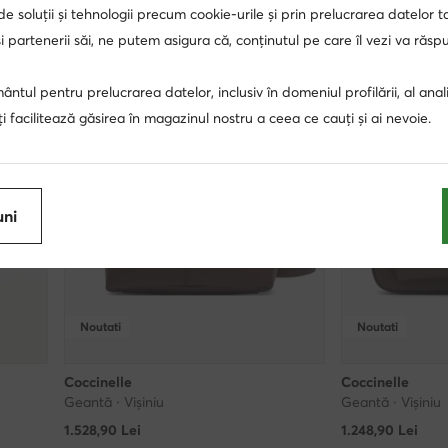
 de soluții și tehnologii precum cookie-urile și prin prelucrarea datelor t
 partenerii săi, ne putem asigura că, conținutul pe care îl vezi va răs
ntul pentru prelucrarea datelor, inclusiv în domeniul profilării, al anali
, îți facilitează găsirea în magazinul nostru a ceea ce cauți și ai nevoie.
uni
Noutati
Noutati
Coccinelle
Coccinelle
Geantă · Vișiniu
Geantă · Vișiniu
1.528,90
Lei
1.248,90
Lei