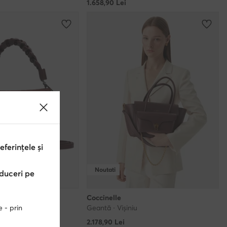
1.658,90
Lei
erințele și
Noutati
educeri pe
Coccinelle
Geantă · Vișiniu
e - prin
2.178,90
Lei