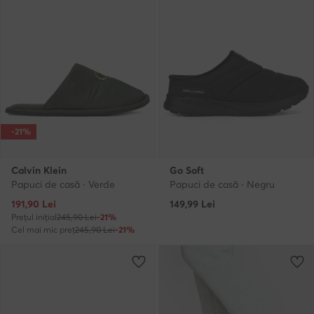
-21%
Calvin Klein
Go Soft
Papuci de casă · Verde
Papuci de casă · Negru
Prețul actual
191,90
Lei
149,99
Lei
Prețul inițial
245,90 Lei
-21%
Cel mai mic preț
245,90 Lei
-21%