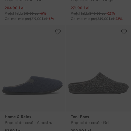
Prețul actual
Prețul actual
204,90
Lei
271,90
Lei
Prețul inițial
219,00 Lei
-6%
Prețul inițial
349,00 Lei
-22%
Cel mai mic preț
219,00 Lei
-6%
Cel mai mic preț
349,00 Lei
-22%
Home & Relax
Toni Pons
Papuci de casă · Albastru
Papuci de casă · Gri
82,99
Lei
209,00
Lei