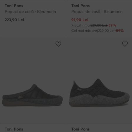
Toni Pons
Toni Pons
Papuci de casă · Bleumarin
Papuci de casă · Bleumarin
Prețul actual
223,90
Lei
91,90
Lei
Prețul inițial
229,00 Lei
-59%
Cel mai mic preț
229,00 Lei
-59%
Toni Pons
Toni Pons