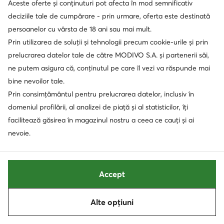
Aceste oferte și conținuturi pot afecta în mod semnificativ
deciziile tale de cumpărare - prin urmare, oferta este destinată
persoanelor cu vârsta de 18 ani sau mai mult.
Prin utilizarea de soluții și tehnologii precum cookie-urile și prin
prelucrarea datelor tale de către MODIVO S.A. și partenerii săi,
ne putem asigura că, conținutul pe care îl vezi va răspunde mai
bine nevoilor tale.
Prin consimțământul pentru prelucrarea datelor, inclusiv în
domeniul profilării, al analizei de piață și al statisticilor, îți
facilitează găsirea în magazinul nostru a ceea ce cauți și ai
nevoie.
Polo Ralph Lauren
Home & Relax
Papuci de casă · Negru
Papuci de casă · Maro
Accept
470,90
Lei
72,99
Lei
Alte opțiuni
Sortează
Filtrează