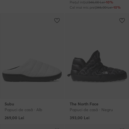
Prețul inițial
346,00 Lei
-10%
Cel mai mic preț
346,00 Lei
-10%
Subu
The North Face
Papuci de casă · Alb
Papuci de casă · Negru
269,00
Lei
393,00
Lei