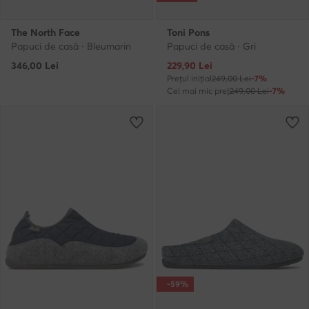
The North Face
Toni Pons
Papuci de casă · Bleumarin
Papuci de casă · Gri
Prețul actual
346,00
Lei
229,90
Lei
Prețul inițial
249,00 Lei
-7%
Cel mai mic preț
249,00 Lei
-7%
-59%