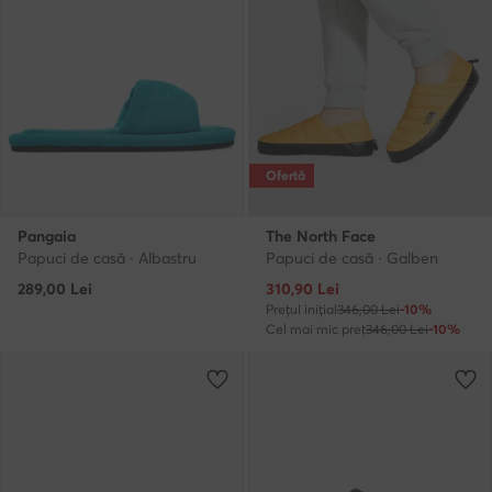
Ofertă
Pangaia
The North Face
Papuci de casă · Albastru
Papuci de casă · Galben
Prețul actual
289,00
Lei
310,90
Lei
Prețul inițial
346,00 Lei
-10%
Cel mai mic preț
346,00 Lei
-10%