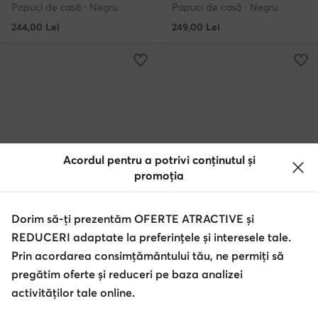
Papuci de casă · Negru
Papuci de casă · Negru
244,00
Lei
249,00
Lei
Acordul pentru a potrivi conținutul și
promoția
Dorim să-ți prezentăm OFERTE ATRACTIVE și
REDUCERI adaptate la preferințele și interesele tale.
Prin acordarea consimțământului tău, ne permiți să
Tommy Hilfiger
BOSS
pregătim oferte și reduceri pe baza analizei
Papuci de casă · Bleumarin
Papuci de casă · Negru
activităților tale online.
347,90
Lei
499,00
Lei