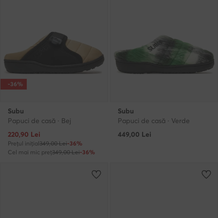
-36%
Subu
Subu
Papuci de casă · Bej
Papuci de casă · Verde
Prețul actual
220,90
Lei
449,00
Lei
Prețul inițial
349,00 Lei
-36%
Cel mai mic preț
349,00 Lei
-36%