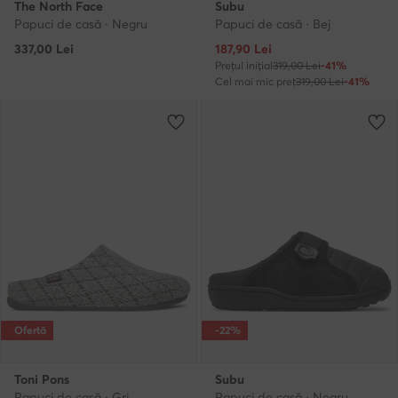
The North Face
Subu
Papuci de casă · Negru
Papuci de casă · Bej
Prețul actual
337,00
Lei
187,90
Lei
Prețul inițial
319,00 Lei
-41%
Cel mai mic preț
319,00 Lei
-41%
Ofertă
-22%
Toni Pons
Subu
Papuci de casă · Gri
Papuci de casă · Negru