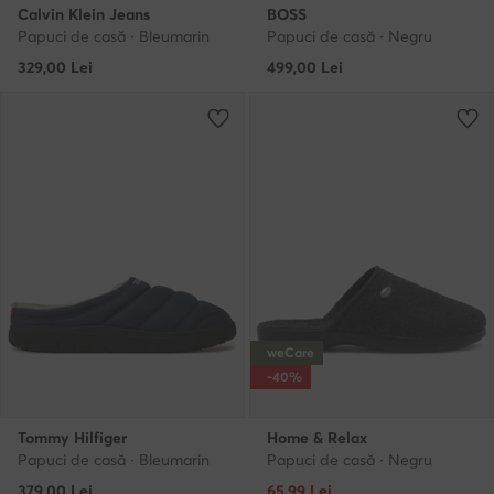
Calvin Klein Jeans
BOSS
Papuci de casă · Bleumarin
Papuci de casă · Negru
329,00
Lei
499,00
Lei
weCare
-40%
Tommy Hilfiger
Home & Relax
Papuci de casă · Bleumarin
Papuci de casă · Negru
Prețul actual
379,00
Lei
65,99
Lei