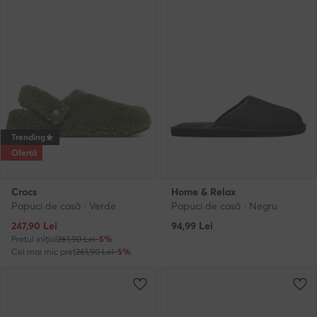
Trending
Ofertă
Crocs
Home & Relax
Papuci de casă · Verde
Papuci de casă · Negru
Prețul actual
247,90
Lei
94,99
Lei
Prețul inițial
261,90 Lei
-5%
Cel mai mic preț
261,90 Lei
-5%