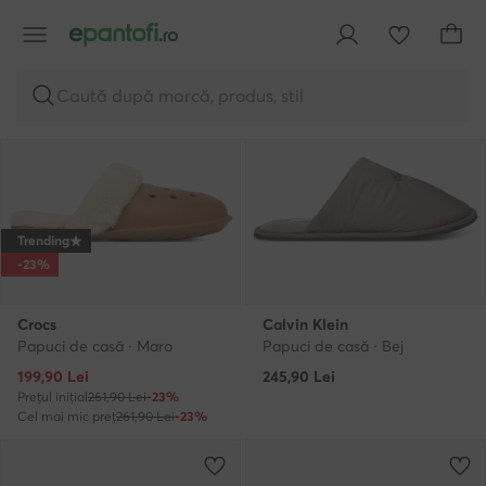
Caută după marcă, produs, stil
Trending
-23%
Crocs
Calvin Klein
Papuci de casă · Maro
Papuci de casă · Bej
Prețul actual
199,90
Lei
245,90
Lei
Prețul inițial
261,90 Lei
-23%
Cel mai mic preț
261,90 Lei
-23%