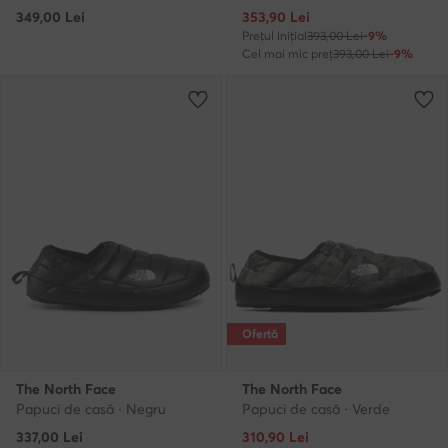
Prețul actual
349,00
Lei
353,90
Lei
Prețul inițial
393,00 Lei
-9%
Cel mai mic preț
393,00 Lei
-9%
Ofertă
The North Face
The North Face
Papuci de casă · Negru
Papuci de casă · Verde
Prețul actual
337,00
Lei
310,90
Lei