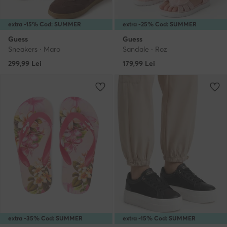
extra -15% Cod: SUMMER
extra -25% Cod: SUMMER
Guess
Guess
Sneakers · Maro
Sandale · Roz
299,99
Lei
179,99
Lei
extra -35% Cod: SUMMER
extra -15% Cod: SUMMER