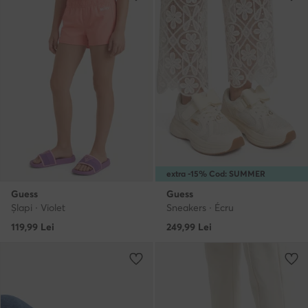
extra -15% Cod: SUMMER
Guess
Guess
Şlapi · Violet
Sneakers · Écru
119,99
Lei
249,99
Lei