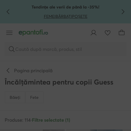
TRECI LA CONȚINUTUL PRINCIPAL
MERGI LA CĂUTARE
Tendințe ale verii de până la -35%!
FEMEI
BĂRBAȚI
POȘETE
Caută după marcă, produs, stil
Pagina principală
Încălțămintea pentru copii Guess
Băieți
Fete
Produse: 114
·
Filtre selectate (1)