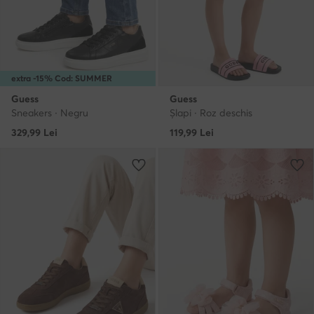
extra -15% Cod: SUMMER
Guess
Guess
Sneakers · Negru
Şlapi · Roz deschis
329,99
Lei
119,99
Lei