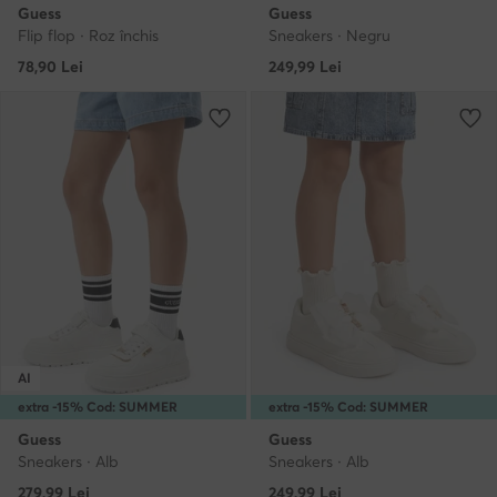
Guess
Guess
Flip flop · Roz închis
Sneakers · Negru
78,90
Lei
249,99
Lei
AI
extra -15% Cod: SUMMER
extra -15% Cod: SUMMER
Guess
Guess
Sneakers · Alb
Sneakers · Alb
279,99
Lei
249,99
Lei