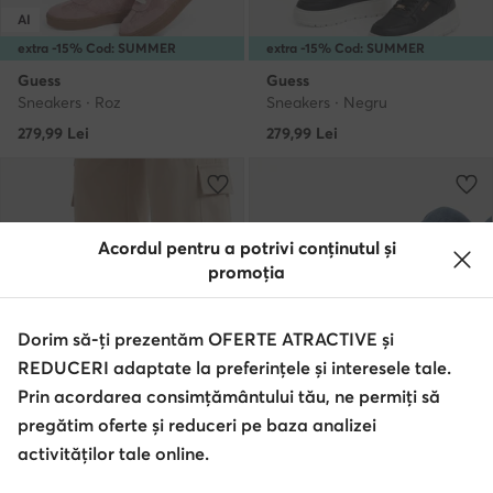
AI
extra -15% Cod: SUMMER
extra -15% Cod: SUMMER
Guess
Guess
Sneakers · Roz
Sneakers · Negru
279,99
Lei
279,99
Lei
Acordul pentru a potrivi conținutul și
promoția
Dorim să-ți prezentăm OFERTE ATRACTIVE și
REDUCERI adaptate la preferințele și interesele tale.
Prin acordarea consimțământului tău, ne permiți să
pregătim oferte și reduceri pe baza analizei
activităților tale online.
extra -15% Cod: SUMMER
extra -15% Cod: SUMMER