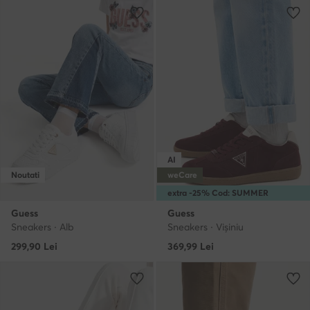
AI
Noutati
weCare
extra -25% Cod: SUMMER
Guess
Guess
Sneakers · Alb
Sneakers · Vișiniu
299,90
Lei
369,99
Lei