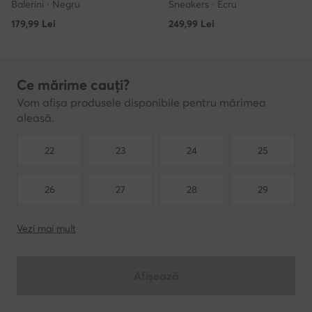
Balerini · Negru
Sneakers · Écru
179,99
Lei
249,99
Lei
Ce mărime cauți?
Vom afișa produsele disponibile pentru mărimea
aleasă.
22
23
24
25
26
27
28
29
Vezi mai mult
Afișează