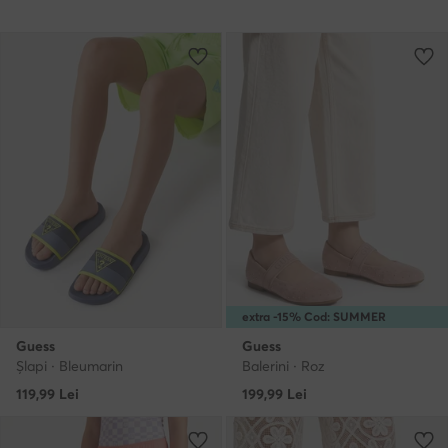
extra -15% Cod: SUMMER
Guess
Guess
Şlapi · Bleumarin
Balerini · Roz
119,99
Lei
199,99
Lei