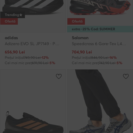
Trending
Ofertă
Ofertă
extra -25% Cod: SUMMER
adidas
Salomon
Adizero EVO SL JP7149 · Pantofi pentru alergare
Speedcross 6 Gore-Tex L49226000 · Pantofi pentru alergare
Prețul actual
Prețul actual
656,90
Lei
704,90
Lei
Prețul inițial
749,90 Lei
-12%
Prețul inițial
846,90 Lei
-16%
Cel mai mic preț
691,90 Lei
-5%
Cel mai mic preț
742,90 Lei
-5%