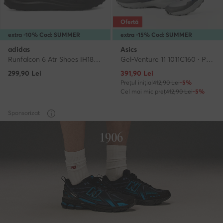
Ofertă
extra -10% Cod: SUMMER
extra -15% Cod: SUMMER
adidas
Asics
Runfalcon 6 Atr Shoes IH1829 · Pantofi pentru alergare
Gel-Venture 11 1011C160 · Pantofi pentru alergare
Prețul actual
299,90
Lei
391,90
Lei
Prețul inițial
412,90 Lei
-5%
Cel mai mic preț
412,90 Lei
-5%
Sponsorizat