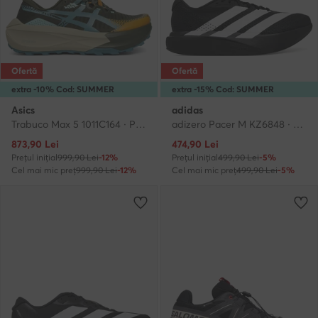
Ofertă
Ofertă
extra -10% Cod: SUMMER
extra -15% Cod: SUMMER
Asics
adidas
Trabuco Max 5 1011C164 · Pantofi pentru alergare
adizero Pacer M KZ6848 · Pantofi pentru alergare
Prețul actual
Prețul actual
873,90
Lei
474,90
Lei
Prețul inițial
999,90 Lei
-12%
Prețul inițial
499,90 Lei
-5%
Cel mai mic preț
999,90 Lei
-12%
Cel mai mic preț
499,90 Lei
-5%