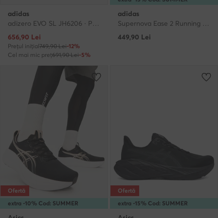
adidas
adidas
adizero EVO SL JH6206 · Pantofi pentru alergare
Supernova Ease 2 Running Shoes KJ1829 · Pantofi pentru alergare
Prețul actual
656,90
Lei
449,90
Lei
Prețul inițial
749,90 Lei
-12%
Cel mai mic preț
691,90 Lei
-5%
Ofertă
Ofertă
extra -10% Cod: SUMMER
extra -15% Cod: SUMMER
Asics
Asics