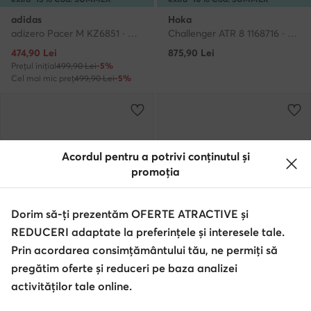
adidas
Hoka
adizero Pacer M KZ6851 · Pantofi pentru alergare
Challenger ATR 8 1168716 · Pantofi pentru alergare
Prețul actual
474,90
Lei
875,90
Lei
Prețul inițial
499,90 Lei
-5%
Cel mai mic preț
499,90 Lei
-5%
Acordul pentru a potrivi conținutul și
promoția
Dorim să-ți prezentăm OFERTE ATRACTIVE și
REDUCERI adaptate la preferințele și interesele tale.
Prin acordarea consimțământului tău, ne permiți să
pregătim oferte și reduceri pe baza analizei
Noutati
Noutati
activităților tale online.
extra -10% Cod: SUMMER
extra -10% Cod: SUMMER
Mizuno
Mizuno