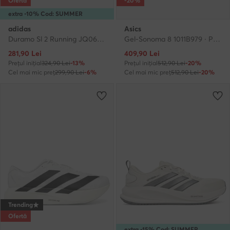
Ofertă
-20%
extra -10% Cod: SUMMER
adidas
Asics
Duramo Sl 2 Running JQ0606 · Pantofi pentru alergare
Gel-Sonoma 8 1011B979 · Pantofi pentru alergare
Prețul actual
Prețul actual
281,90
Lei
409,90
Lei
Prețul inițial
324,90 Lei
-13%
Prețul inițial
512,90 Lei
-20%
Cel mai mic preț
299,90 Lei
-6%
Cel mai mic preț
512,90 Lei
-20%
Trending
Ofertă
extra -15% Cod: SUMMER