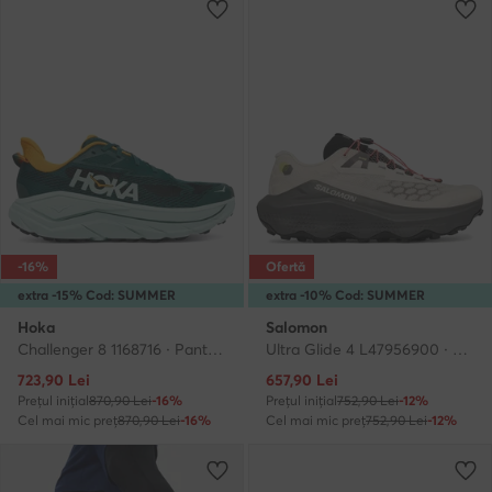
-16%
Ofertă
extra -15% Cod: SUMMER
extra -10% Cod: SUMMER
Hoka
Salomon
Challenger 8 1168716 · Pantofi pentru alergare
Ultra Glide 4 L47956900 · Pantofi pentru alergare
Prețul actual
Prețul actual
723,90
Lei
657,90
Lei
Prețul inițial
870,90 Lei
-16%
Prețul inițial
752,90 Lei
-12%
Cel mai mic preț
870,90 Lei
-16%
Cel mai mic preț
752,90 Lei
-12%