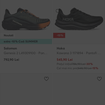
Noutati
-15%
extra -10% Cod: SUMMER
Salomon
Hoka
Genesis 2 L49309100 · Pantofi pentru alergare
Kawana 3 1171894 · Pantofi pentru alergare
Prețul actual
792,90
Lei
545,90
Lei
Prețul inițial
786,90 Lei
-30%
Cel mai mic preț
646,90 Lei
-15%