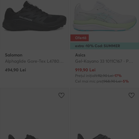
Ofertă
extra -10% Cod: SUMMER
Salomon
Asics
Alphaglide Gore-Tex L47802100 · Pantofi pentru alergare
Gel-Kayano 33 1011C167 · Pantofi pentru alergare
Prețul actual
494,90
Lei
919,90
Lei
Prețul inițial
1.112,90 Lei
-17%
Cel mai mic preț
968,90 Lei
-5%