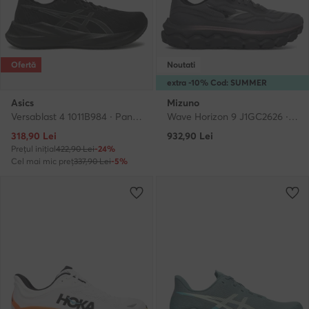
Ofertă
Noutati
extra -10% Cod: SUMMER
Asics
Mizuno
Versablast 4 1011B984 · Pantofi pentru alergare
Wave Horizon 9 J1GC2626 · Pantofi pentru alergare
Prețul actual
318,90
Lei
932,90
Lei
Prețul inițial
422,90 Lei
-24%
Cel mai mic preț
337,90 Lei
-5%