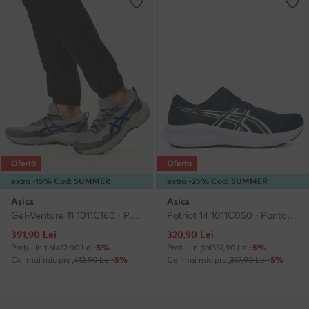
Ofertă
Ofertă
extra -15% Cod: SUMMER
extra -25% Cod: SUMMER
Asics
Asics
Gel-Venture 11 1011C160 · Pantofi pentru alergare
Patriot 14 1011C050 · Pantofi pentru alergare
Prețul actual
Prețul actual
391,90
Lei
320,90
Lei
Prețul inițial
412,90 Lei
-5%
Prețul inițial
337,90 Lei
-5%
Cel mai mic preț
412,90 Lei
-5%
Cel mai mic preț
337,90 Lei
-5%