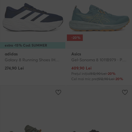
-20%
extra -15% Cod: SUMMER
adidas
Asics
Galaxy 8 Running Shoes IH9813 · Pantofi pentru alergare
Gel-Sonoma 8 1011B979 · Pantofi pentru alergare
Prețul actual
274,90
Lei
409,90
Lei
Prețul inițial
512,90 Lei
-20%
Cel mai mic preț
512,90 Lei
-20%