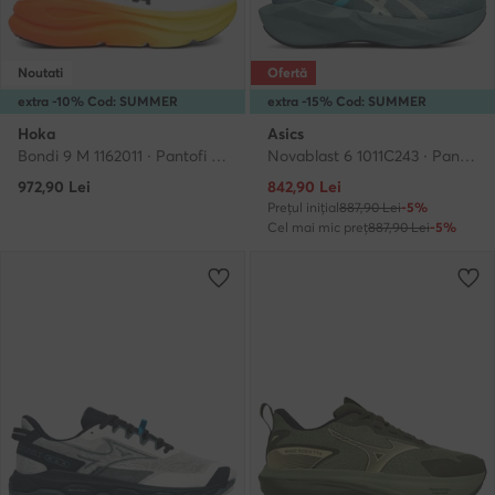
Noutati
Ofertă
extra -10% Cod: SUMMER
extra -15% Cod: SUMMER
Hoka
Asics
Bondi 9 M 1162011 · Pantofi pentru alergare
Novablast 6 1011C243 · Pantofi pentru alergare
Prețul actual
972,90
Lei
842,90
Lei
Prețul inițial
887,90 Lei
-5%
Cel mai mic preț
887,90 Lei
-5%