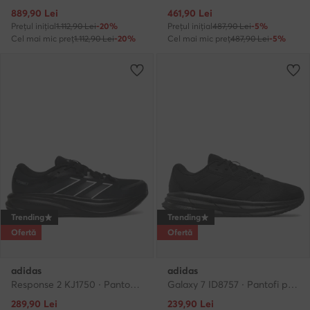
Prețul actual
Prețul actual
889,90
Lei
461,90
Lei
Prețul inițial
1.112,90 Lei
-20%
Prețul inițial
487,90 Lei
-5%
Cel mai mic preț
1.112,90 Lei
-20%
Cel mai mic preț
487,90 Lei
-5%
Trending
Trending
Ofertă
Ofertă
adidas
adidas
Response 2 KJ1750 · Pantofi pentru alergare
Galaxy 7 ID8757 · Pantofi pentru alergare
Prețul actual
Prețul actual
289,90
Lei
239,90
Lei