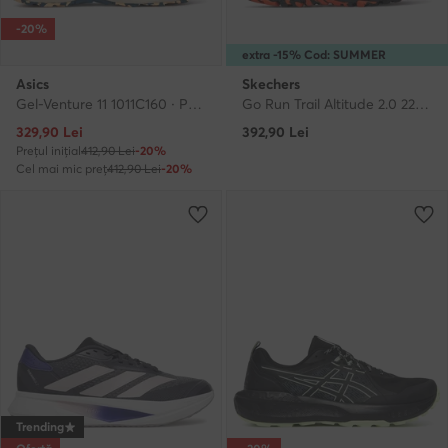
-20%
extra -15% Cod: SUMMER
Asics
Skechers
Gel-Venture 11 1011C160 · Pantofi pentru alergare
Go Run Trail Altitude 2.0 220754 BKOR · Pantofi pentru alergare
Prețul actual
329,90
Lei
392,90
Lei
Prețul inițial
412,90 Lei
-20%
Cel mai mic preț
412,90 Lei
-20%
Trending