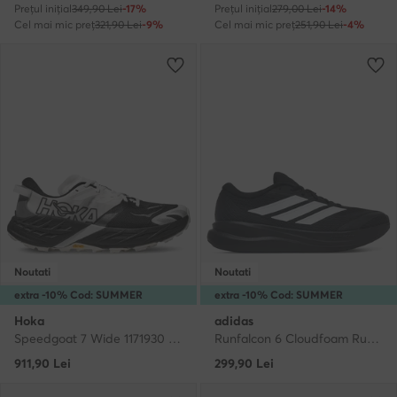
Prețul inițial
349,90 Lei
-17%
Prețul inițial
279,00 Lei
-14%
Cel mai mic preț
321,90 Lei
-9%
Cel mai mic preț
251,90 Lei
-4%
Noutati
Noutati
extra -10% Cod: SUMMER
extra -10% Cod: SUMMER
Hoka
adidas
Speedgoat 7 Wide 1171930 · Pantofi pentru alergare
Runfalcon 6 Cloudfoam Running Shoes IH9530 · Pantofi pentru alergare
911,90
Lei
299,90
Lei