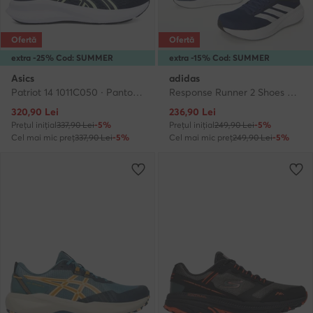
Ofertă
Ofertă
extra -25% Cod: SUMMER
extra -15% Cod: SUMMER
Asics
adidas
Patriot 14 1011C050 · Pantofi pentru alergare
Response Runner 2 Shoes KJ1735 · Pantofi pentru alergare
Prețul actual
Prețul actual
320,90
Lei
236,90
Lei
Prețul inițial
337,90 Lei
-5%
Prețul inițial
249,90 Lei
-5%
Cel mai mic preț
337,90 Lei
-5%
Cel mai mic preț
249,90 Lei
-5%