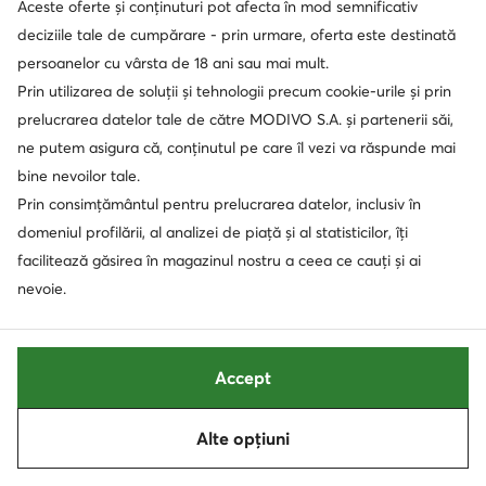
Aceste oferte și conținuturi pot afecta în mod semnificativ
Neo Vista 3 J1GU2610 · Pantofi pentru alergare
Neo Zen 2 J1GC2686 · Pantofi pentru alergare
deciziile tale de cumpărare - prin urmare, oferta este destinată
932,90
Lei
787,90
Lei
persoanelor cu vârsta de 18 ani sau mai mult.
Prin utilizarea de soluții și tehnologii precum cookie-urile și prin
prelucrarea datelor tale de către MODIVO S.A. și partenerii săi,
ne putem asigura că, conținutul pe care îl vezi va răspunde mai
bine nevoilor tale.
Prin consimțământul pentru prelucrarea datelor, inclusiv în
domeniul profilării, al analizei de piață și al statisticilor, îți
facilitează găsirea în magazinul nostru a ceea ce cauți și ai
nevoie.
Noutati
Noutati
Accept
extra -10% Cod: SUMMER
extra -10% Cod: SUMMER
Hoka
Mizuno
Alte opțiuni
Speedgoat 7 1171928 · Pantofi pentru alergare
Wave Rider 30 J1GM2621 · Pantofi pentru alergare
Sortează
Filtrează
911,90
Lei
835,90
Lei