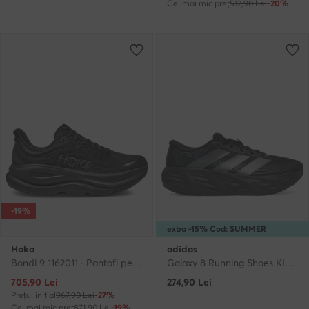
Cel mai mic preț
512,90 Lei
-20%
-19%
extra -15% Cod: SUMMER
Hoka
adidas
Bondi 9 1162011 · Pantofi pentru alergare
Galaxy 8 Running Shoes KI7980 · Pantofi pentru alergare
Prețul actual
705,90
Lei
274,90
Lei
Prețul inițial
967,90 Lei
-27%
Cel mai mic preț
871,90 Lei
-19%