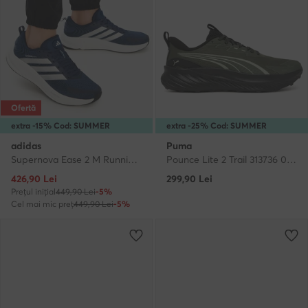
Ofertă
extra -15% Cod: SUMMER
extra -25% Cod: SUMMER
adidas
Puma
Supernova Ease 2 M Running Shoes JQ4253 · Pantofi pentru alergare
Pounce Lite 2 Trail 313736 03 · Pantofi pentru alergare
Prețul actual
426,90
Lei
299,90
Lei
Prețul inițial
449,90 Lei
-5%
Cel mai mic preț
449,90 Lei
-5%