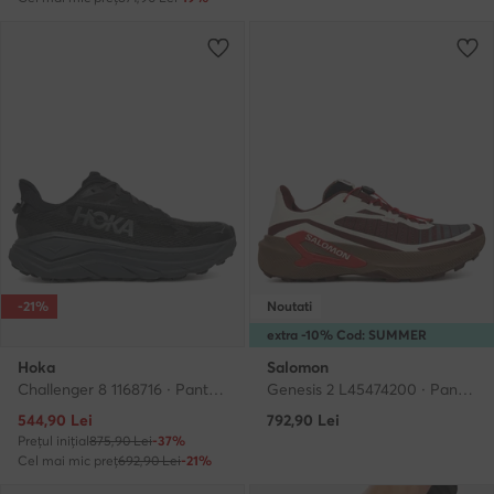
-21%
Noutati
extra -10% Cod: SUMMER
Hoka
Salomon
Challenger 8 1168716 · Pantofi pentru alergare
Genesis 2 L45474200 · Pantofi pentru alergare
Prețul actual
544,90
Lei
792,90
Lei
Prețul inițial
875,90 Lei
-37%
Cel mai mic preț
692,90 Lei
-21%