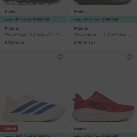
Noutati
Noutati
extra -10% Cod: SUMMER
extra -10% Cod: SUMMER
Mizuno
Mizuno
Wave Mujin 11 J1GJ2570 · Pantofi pentru alergare
Wave Rider Tt 4 J1GM2632 · Pantofi pentru alergare
835,90
Lei
835,90
Lei
Ofertă
Noutati
extra -15% Cod: SUMMER
extra -10% Cod: SUMMER