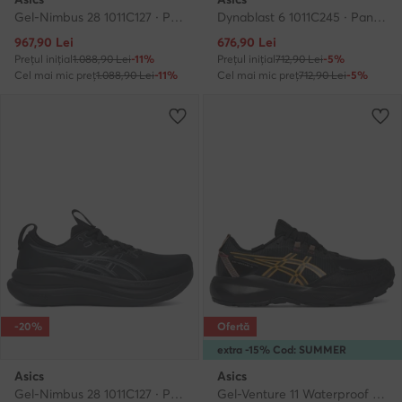
Gel-Nimbus 28 1011C127 · Pantofi pentru alergare
Dynablast 6 1011C245 · Pantofi pentru alergare
Prețul actual
Prețul actual
967,90
Lei
676,90
Lei
Prețul inițial
1.088,90 Lei
-11%
Prețul inițial
712,90 Lei
-5%
Cel mai mic preț
1.088,90 Lei
-11%
Cel mai mic preț
712,90 Lei
-5%
-20%
Ofertă
extra -15% Cod: SUMMER
Asics
Asics
Gel-Nimbus 28 1011C127 · Pantofi pentru alergare
Gel-Venture 11 Waterproof 1011C159 · Pantofi pentru alergare