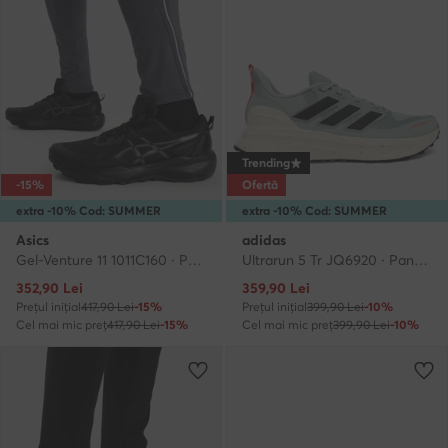
Trending
-15%
Ofertă
extra -10% Cod: SUMMER
extra -10% Cod: SUMMER
Asics
adidas
Gel-Venture 11 1011C160 · Pantofi pentru alergare
Ultrarun 5 Tr JQ6920 · Pantofi pentru alergare
Prețul actual
Prețul actual
352,90
Lei
359,90
Lei
Prețul inițial
417,90 Lei
-15%
Prețul inițial
399,90 Lei
-10%
Cel mai mic preț
417,90 Lei
-15%
Cel mai mic preț
399,90 Lei
-10%