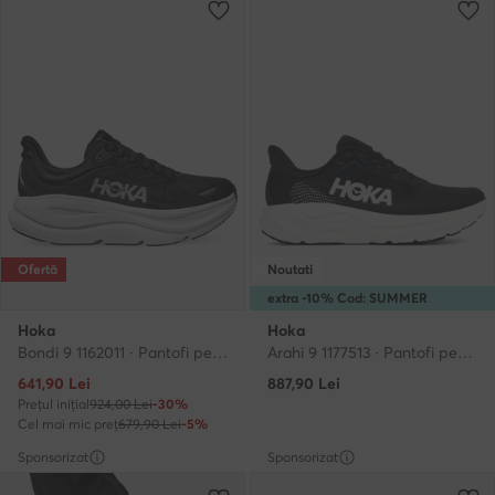
Ofertă
Noutati
extra -10% Cod: SUMMER
Hoka
Hoka
Bondi 9 1162011 · Pantofi pentru alergare
Arahi 9 1177513 · Pantofi pentru alergare
Prețul actual
641,90
Lei
887,90
Lei
Prețul inițial
924,00 Lei
-30%
Cel mai mic preț
679,90 Lei
-5%
Sponsorizat
Sponsorizat