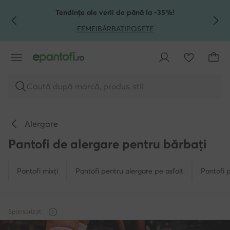
TRECI LA CONȚINUTUL PRINCIPAL
MERGI LA CĂUTARE
Tendințe ale verii de până la -35%!
FEMEI
BĂRBAȚI
POȘETE
Caută după marcă, produs, stil
Alergare
Pantofi de alergare pentru bărbați
Pantofi mixți
Pantofi pentru alergare pe asfalt
Pantofi 
Sponsorizat