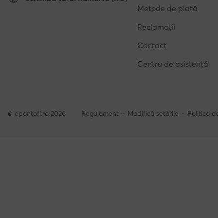
Metode de plată
Reclamații
Contact
Centru de asistență
© epantofi.ro 2026
Regulament
Modifică setările
Politica d