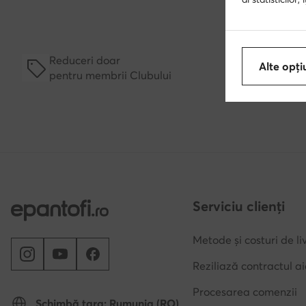
30 de 
Reduceri doar
Alte opți
membr
pentru membrii Clubului
14 zil
Serviciu clienți
Metode și costuri de li
Reziliază contractul ai
Procesarea comenzii
Schimbă țara: Rumunia (RO)