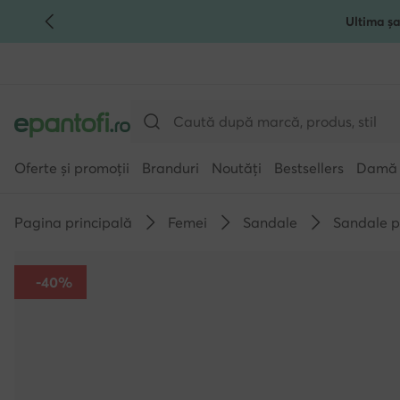
Ultima șa
TRECI LA CONȚINUTUL PRINCIPAL
MERGI LA CĂUTARE
Oferte și promoții
Branduri
Noutăți
Bestsellers
Damă
Pagina principală
Femei
Sandale
Sandale p
-40%