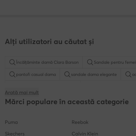
Alți utilizatori au căutat și
Încălțăminte damă Clara Barson
Sandale pentru femei
pantofi casual dama
sandale dama elegante
a
cizme de cauciuc Hunter dama
Arată mai mult
sandale dama negre
Puma Speedcat
adidasi 
Mărci populare în această categorie
balerini negri
sandale aurii
adidasi cu platform
Puma
Reebok
Skechers
Calvin Klein