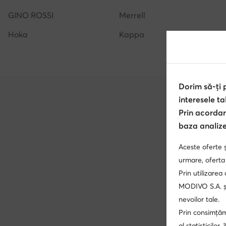
GINO ROSSI
Merrell
Hoka
Kappa
Dorim să-ți
interesele ta
Prin acordar
baza analizei
Aceste oferte ș
Un
urmare, oferta
Prin utilizarea
Promoți
altele.
MODIVO S.A. și
nevoilor tale.
Prin consimțămâ
al statisticilor