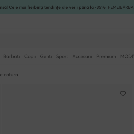
nsă! Cele mai fierbinți tendințe ale verii până la -35%
FEMEI
BĂRBA
Bărbați
Copii
Genți
Sport
Accesorii
Premium
MODI
e coturn