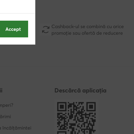
D
Cashback-ul se combină cu orice
Accept
staționare,
promoție sau ofertă de reducere
i
Descărcă aplicația
mperi?
ărimi
a încălțămintei