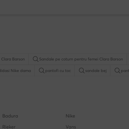
 Clara Barson
Sandale pe coturn pentru femei Clara Barson
didasi Nike dama
pantofi cu toc
sandale bej
pant
Reebok dama
Nike Air Force 1
mocasini negri
sand
a
tenisi inalti dama
papuci dama
adidasi inalti d
Badura
Nike
Rieker
Vans