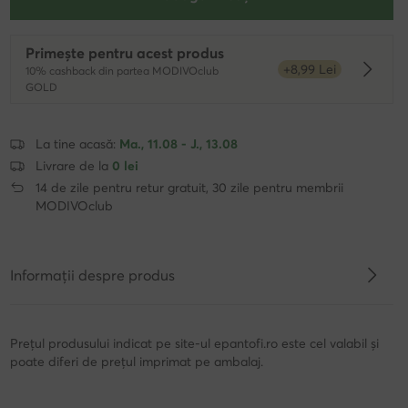
Primește pentru acest produs
+8,99 Lei
10% cashback din partea MODIVOclub
Dowied
GOLD
La tine acasă:
Ma., 11.08 - J., 13.08
Livrare de la
0 lei
14 de zile pentru retur gratuit, 30 zile pentru membrii
MODIVOclub
Informații despre produs
Prețul produsului indicat pe site-ul epantofi.ro este cel valabil și
poate diferi de prețul imprimat pe ambalaj.