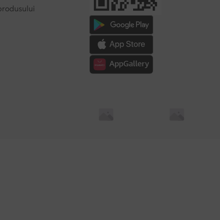
produsului
Soluționarea alternativă a litigilor
Soluționarea online a l