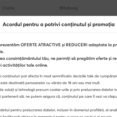
Clarks
Billabong
DC Shoes
Nautica
Acordul pentru a potrivi conținutul și promoția
 prezentăm OFERTE ATRACTIVE și REDUCERI adaptate la pref
le.
ea consimțământului tău, ne permiți să pregătim oferte și r
 activităților tale online.
i conținuturi pot afecta în mod semnificativ deciziile tale de cumpărar
 singur Club, avantaje în mai multe locu
 este destinată persoanelor cu vârsta de 18 ani sau mai mult.
 de soluții și tehnologii precum cookie-urile și prin prelucrarea datelor t
i doar pentru membrii Clubului, termen de retur extins 
 Deblochează MODIVOclub GOLD și bucură-te de rambu
 partenerii săi, ne putem asigura că, conținutul pe care îl vezi va răs
fiecare achiziție!
ntul pentru prelucrarea datelor, inclusiv în domeniul profilării, al anali
Folosește MODIVOclub
Află mai multe
, îți facilitează găsirea în magazinul nostru a ceea ce cauți și ai nevoie.