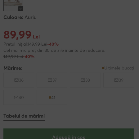
Culoare:
Auriu
89,99
Prețul actual 89,99 Lei
Lei
Prețul inițial:
149,99 Lei
-40%
Cel mai mic preț din 30 de zile înainte de reducere:
149,99 Lei
-40%
Mărime:
Ultimele bucăți
36
37
38
39
40
41
Tabelul de mărimi
Adaugă în coș