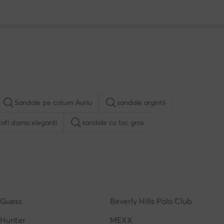
Sandale pe coturn Auriu
sandale argintii
ofi dama eleganti
sandale cu toc gros
ale cu toc
sandale cu platforma
slapi cu platforma
ama
Nike Dunk Low
Guess
Beverly Hills Polo Club
Hunter
MEXX