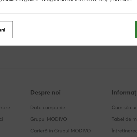
10% cashback
zile pentru retur pentru
în MODIVOclub GOL
uni
ii Clubului
online, în magazinele 
e pentru ceilalți
tot anul
Despre noi
Informați
vrare
Date companie
Cum să cu
ci
Grupul MODIVO
Tabel de m
Carieră în Grupul MODIVO
Întreținere