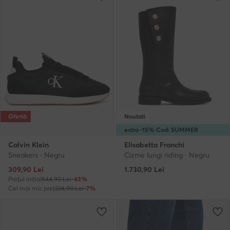
Ofertă
Noutati
extra -15% Cod: SUMMER
Calvin Klein
Elisabetta Franchi
Sneakers · Negru
Cizme lungi riding · Negru
Prețul actual
309,90
Lei
1.730,90
Lei
Prețul inițial
544,90 Lei
-43%
Cel mai mic preț
334,90 Lei
-7%