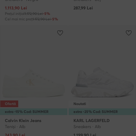
Prețul actual
1.113,90
Lei
287,99
Lei
Prețul inițial
1.172,90 Lei
-5%
Cel mai mic preț
1.172,90 Lei
-5%
Ofertă
Noutati
extra -15% Cod: SUMMER
extra -25% Cod: SUMMER
Calvin Klein Jeans
KARL LAGERFELD
Teniși · Alb
Sneakers · Alb
Prețul actual
243,90
Lei
1.199,90
Lei