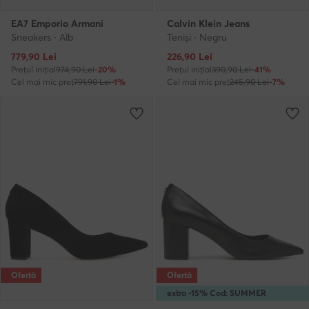
EA7 Emporio Armani
Calvin Klein Jeans
Sneakers · Alb
Teniși · Negru
Prețul actual
Prețul actual
779,90
Lei
226,90
Lei
Prețul inițial
974,90 Lei
-20%
Prețul inițial
390,90 Lei
-41%
Cel mai mic preț
791,90 Lei
-1%
Cel mai mic preț
245,90 Lei
-7%
Ofertă
Ofertă
extra -15% Cod: SUMMER