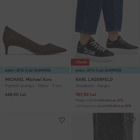
Ofertă
extra -25% Cod: SUMMER
extra -25% Cod: SUMMER
MICHAEL Michael Kors
KARL LAGERFELD
Pantofi pumps · Maro · 5 cm
Sneakers · Negru
Prețul actual
648,90
Lei
987,90
Lei
Prețul inițial
1.039,90 Lei
-5%
Cel mai mic preț
1.039,90 Lei
-5%