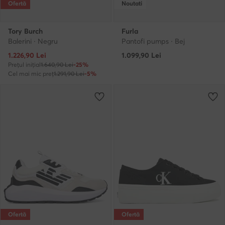
Ofertă
Noutati
Tory Burch
Furla
Balerini · Negru
Pantofi pumps · Bej
Prețul actual
1.226,90
Lei
1.099,90
Lei
Prețul inițial
1.640,90 Lei
-25%
Cel mai mic preț
1.291,90 Lei
-5%
Ofertă
Ofertă