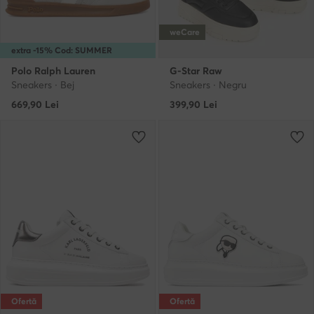
weCare
extra -15% Cod: SUMMER
Polo Ralph Lauren
G-Star Raw
Sneakers · Bej
Sneakers · Negru
669,90
Lei
399,90
Lei
Ofertă
Ofertă