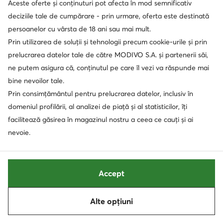
Aceste oferte și conținuturi pot afecta în mod semnificativ
deciziile tale de cumpărare - prin urmare, oferta este destinată
persoanelor cu vârsta de 18 ani sau mai mult.
Prin utilizarea de soluții și tehnologii precum cookie-urile și prin
Trending
Ofertă
Ofertă
prelucrarea datelor tale de către MODIVO S.A. și partenerii săi,
extra -35% Cod: SUMMER
extra -25% Cod: SUMMER
ne putem asigura că, conținutul pe care îl vezi va răspunde mai
Patrizia Pepe
G-Star Raw
bine nevoilor tale.
Sandale · Negru
Sneakers · Negru
Prin consimțământul pentru prelucrarea datelor, inclusiv în
Prețul actual
Prețul actual
569,90
Lei
200,90
Lei
domeniul profilării, al analizei de piață și al statisticilor, îți
Prețul inițial
676,90 Lei
-15%
Prețul inițial
369,99 Lei
-45%
facilitează găsirea în magazinul nostru a ceea ce cauți și ai
Cel mai mic preț
609,90 Lei
-6%
Cel mai mic preț
222,90 Lei
-9%
nevoie.
Accept
Alte opțiuni
Sortează
Filtrează