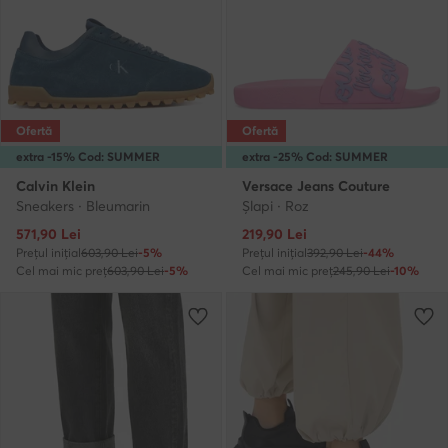
Ofertă
Ofertă
extra -15% Cod: SUMMER
extra -25% Cod: SUMMER
Calvin Klein
Versace Jeans Couture
Sneakers · Bleumarin
Şlapi · Roz
Prețul actual
Prețul actual
571,90
Lei
219,90
Lei
Prețul inițial
603,90 Lei
-5%
Prețul inițial
392,90 Lei
-44%
Cel mai mic preț
603,90 Lei
-5%
Cel mai mic preț
245,90 Lei
-10%