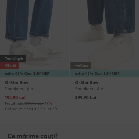
Trending
Ofertă
weCare
extra -15% Cod: SUMMER
extra -15% Cod: SUMMER
G-Star Raw
G-Star Raw
Sneakers · Alb
Sneakers · Alb
Prețul actual
194,90
Lei
399,90
Lei
Prețul inițial
369,99 Lei
-47%
Cel mai mic preț
205,90 Lei
-5%
Ce mărime cauți?