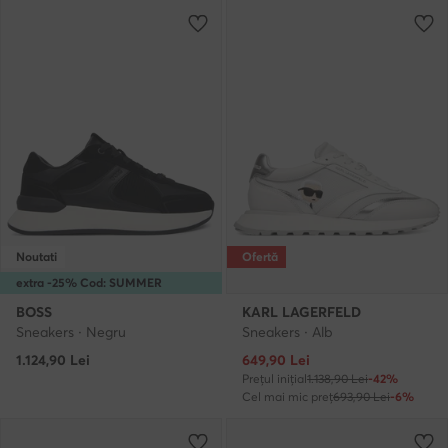
Noutati
Ofertă
extra -25% Cod: SUMMER
BOSS
KARL LAGERFELD
Sneakers · Negru
Sneakers · Alb
Prețul actual
1.124,90
Lei
649,90
Lei
Prețul inițial
1.138,90 Lei
-42%
Cel mai mic preț
693,90 Lei
-6%