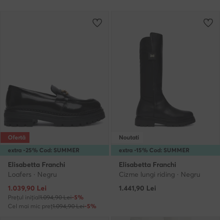
Ofertă
Noutati
extra -25% Cod: SUMMER
extra -15% Cod: SUMMER
Elisabetta Franchi
Elisabetta Franchi
Loafers · Negru
Cizme lungi riding · Negru
Prețul actual
1.039,90
Lei
1.441,90
Lei
Prețul inițial
1.094,90 Lei
-5%
Cel mai mic preț
1.094,90 Lei
-5%