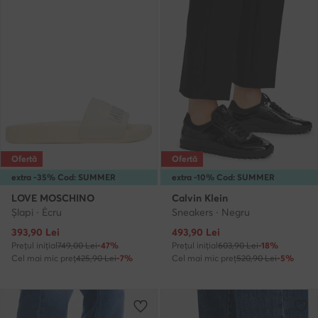
Ofertă
Ofertă
extra -35% Cod: SUMMER
extra -10% Cod: SUMMER
LOVE MOSCHINO
Calvin Klein
Şlapi · Écru
Sneakers · Negru
Prețul actual
Prețul actual
393,90
Lei
493,90
Lei
Prețul inițial
749,00 Lei
-47%
Prețul inițial
603,90 Lei
-18%
Cel mai mic preț
425,90 Lei
-7%
Cel mai mic preț
520,90 Lei
-5%