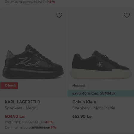
Cel mai mic preț
731,90 Lei
-5%
Ofertă
Noutati
extra -10% Cod: SUMMER
KARL LAGERFELD
Calvin Klein
Sneakers · Negru
Sneakers · Maro închis
Prețul actual
604,90
Lei
653,90
Lei
Prețul inițial
1.009,00 Lei
-40%
Cel mai mic preț
670,90 Lei
-9%