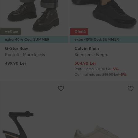
weCare
Ofertă
extra -10% Cod: SUMMER
extra -15% Cod: SUMMER
G-Star Raw
Calvin Klein
Pantofi · Maro închis
Sneakers · Negru
Prețul actual
499,90
Lei
504,90
Lei
Prețul inițial
531,90 Lei
-5%
Cel mai mic preț
531,90 Lei
-5%