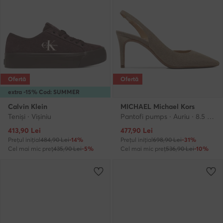
Ofertă
Ofertă
extra -15% Cod: SUMMER
Calvin Klein
MICHAEL Michael Kors
Teniși · Vișiniu
Pantofi pumps · Auriu · 8.5 cm
Prețul actual
Prețul actual
413,90
Lei
477,90
Lei
Prețul inițial
484,90 Lei
-14%
Prețul inițial
698,90 Lei
-31%
Cel mai mic preț
435,90 Lei
-5%
Cel mai mic preț
536,90 Lei
-10%