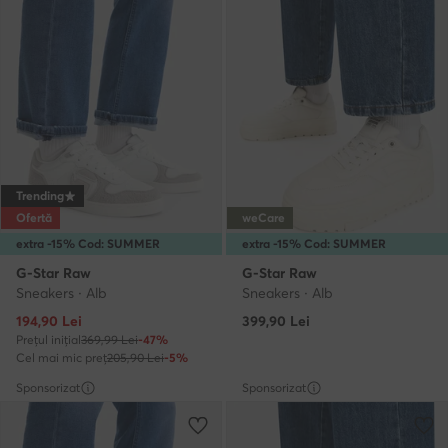
Trending
Ofertă
weCare
extra -15% Cod: SUMMER
extra -15% Cod: SUMMER
G-Star Raw
G-Star Raw
Sneakers · Alb
Sneakers · Alb
Prețul actual
194,90
Lei
399,90
Lei
Prețul inițial
369,99 Lei
-47%
Cel mai mic preț
205,90 Lei
-5%
Sponsorizat
Sponsorizat