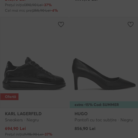
Prețul inițial
390,90 Lei
-37%
Cel mai mic preț
255,90 Lei
-4%
Ofertă
extra -15% Cod: SUMMER
KARL LAGERFELD
HUGO
Sneakers · Negru
Pantofi cu toc subțire · Negru
Prețul actual
694,90
Lei
856,90
Lei
Prețul inițial
1.115,90 Lei
-37%