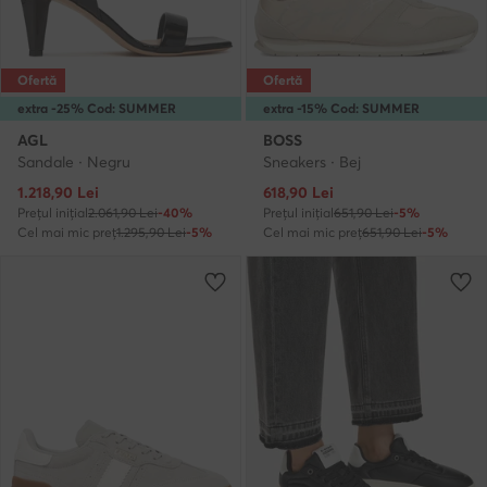
Ofertă
Ofertă
extra -25% Cod: SUMMER
extra -15% Cod: SUMMER
AGL
BOSS
Sandale · Negru
Sneakers · Bej
Prețul actual
Prețul actual
1.218,90
Lei
618,90
Lei
Prețul inițial
2.061,90 Lei
-40%
Prețul inițial
651,90 Lei
-5%
Cel mai mic preț
1.295,90 Lei
-5%
Cel mai mic preț
651,90 Lei
-5%