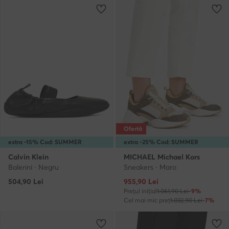
Ofertă
extra -15% Cod: SUMMER
extra -25% Cod: SUMMER
Calvin Klein
MICHAEL Michael Kors
Balerini · Negru
Sneakers · Maro
Prețul actual
504,90
Lei
955,90
Lei
Prețul inițial
1.061,90 Lei
-9%
Cel mai mic preț
1.032,90 Lei
-7%