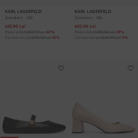
KARL LAGERFELD
KARL LAGERFELD
Sneakers · Alb
Sneakers · Alb
Prețul actual
Prețul actual
625,90
Lei
605,90
Lei
Prețul inițial
1.052,90 Lei
-40%
Prețul inițial
1.009,00 Lei
-39%
Cel mai mic preț
699,90 Lei
-10%
Cel mai mic preț
640,90 Lei
-5%