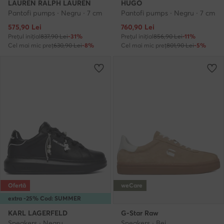
LAUREN RALPH LAUREN
HUGO
Pantofi pumps · Negru · 7 cm
Pantofi pumps · Negru · 7 cm
Prețul actual
Prețul actual
575,90
Lei
760,90
Lei
Prețul inițial
837,90 Lei
-31%
Prețul inițial
856,90 Lei
-11%
Cel mai mic preț
630,90 Lei
-8%
Cel mai mic preț
801,90 Lei
-5%
Ofertă
weCare
extra -25% Cod: SUMMER
KARL LAGERFELD
G-Star Raw
Sneakers · Negru
Sneakers · Bej