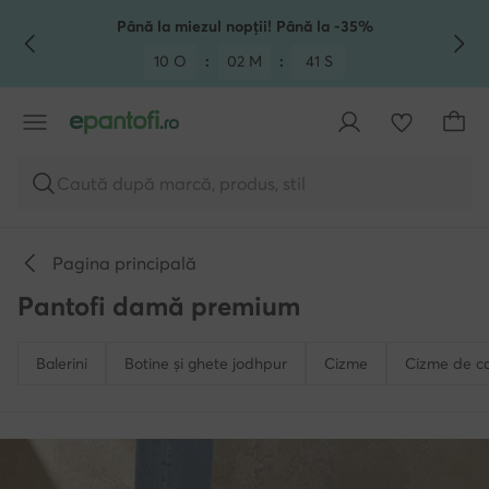
TRECI LA CONȚINUTUL PRINCIPAL
MERGI LA CĂUTARE
Până la miezul nopții! Până la -35%
10 O
:
02 M
:
39 S
Caută după marcă, produs, stil
Pagina principală
Pantofi damă premium
Balerini
Botine și ghete jodhpur
Cizme
Cizme de c