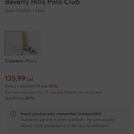
Beverly Hills Polo Club
Şlapi HY58110-1 Maro
Culoare:
Maro
135,99
Prețul actual 135,99 Lei
Lei
Prețul inițial:
169,99 Lei
-20%
Cel mai mic preț din 30 de zile înainte de reducere:
169,99 Lei
-20%
Acest produs este momentan indisponibil.
Înscrie-te pentru a primi notificări. Te vom anunța
atunci când produsul va fi din nou la reducere.