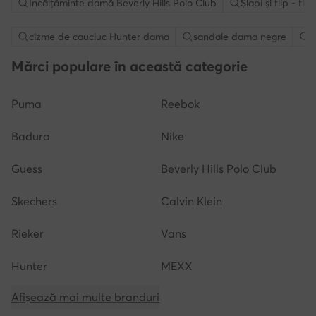
Încălțăminte damă Beverly Hills Polo Club
Șlapi și flip - f
cizme de cauciuc Hunter dama
sandale dama negre
P
Mărci populare în această categorie
Puma
Reebok
Badura
Nike
Guess
Beverly Hills Polo Club
Skechers
Calvin Klein
Rieker
Vans
Hunter
MEXX
Afișează mai multe branduri