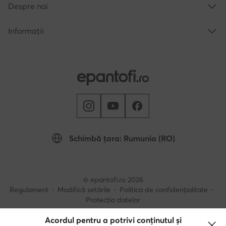
Despre noi
Informații
Schimbă țara: Rumunia (RO)
© epantofi.ro 2026
Regulament
Modifică setările
Politica de confidențialitate
Protecția datelor
Acordul pentru a potrivi conținutul și