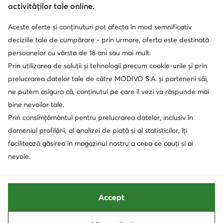
activităților tale online.
Aceste oferte și conținuturi pot afecta în mod semnificativ
Soluționarea alternativă a litigilor
Soluționarea online a litigilor
deciziile tale de cumpărare - prin urmare, oferta este destinată
persoanelor cu vârsta de 18 ani sau mai mult.
Prin utilizarea de soluții și tehnologii precum cookie-urile și prin
prelucrarea datelor tale de către MODIVO S.A. și partenerii săi,
ne putem asigura că, conținutul pe care îl vezi va răspunde mai
bine nevoilor tale.
Prin consimțământul pentru prelucrarea datelor, inclusiv în
domeniul profilării, al analizei de piață și al statisticilor, îți
facilitează găsirea în magazinul nostru a ceea ce cauți și ai
nevoie.
Accept