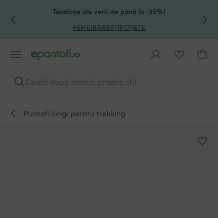
TRECI LA CONȚINUTUL PRINCIPAL
MERGI LA CĂUTARE
Tendințe ale verii de până la -35%!
FEMEI
BĂRBAȚI
POȘETE
Caută după marcă, produs, stil
Pantofi lungi pentru trekking