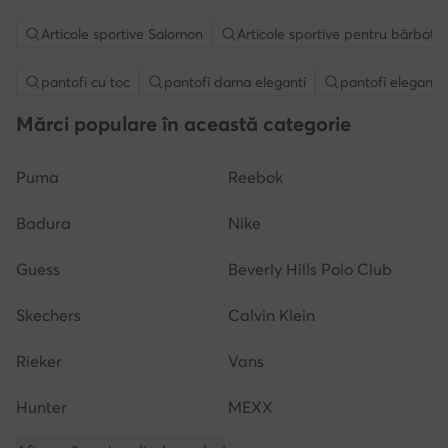
Articole sportive Salomon
Articole sportive pentru bărbați
pantofi cu toc
pantofi dama eleganti
pantofi eleganti 
Mărci populare în această categorie
Puma
Reebok
Badura
Nike
Guess
Beverly Hills Polo Club
Skechers
Calvin Klein
Rieker
Vans
Hunter
MEXX