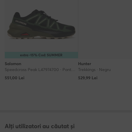
extra -15% Cod: SUMMER
Salomon
Hunter
Speedcross Peak L47974700 · Pantofi pentru alergare
Trekkings · Negru
551,00
Lei
529,99
Lei
Alți utilizatori au căutat și