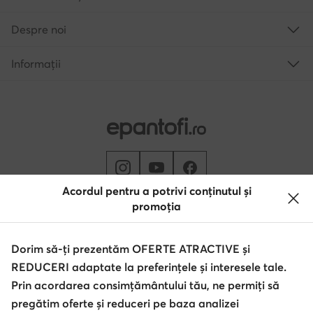
Despre noi
Informații
Acordul pentru a potrivi conținutul și
promoția
Schimbă țara: Rumunia (RO)
Dorim să-ți prezentăm OFERTE ATRACTIVE și
REDUCERI adaptate la preferințele și interesele tale.
© epantofi.ro 2026
Regulament
Modifică setările
Politica de confidențialitate
Prin acordarea consimțământului tău, ne permiți să
Protecția datelor
pregătim oferte și reduceri pe baza analizei