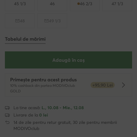
45 1/3
46
46 2/3
47 1/3
48
49 1/3
Tabelul de mărimi
Adaugă în coș
Primește pentru acest produs
+95,90 Lei
10% cashback din partea MODIVOclub
Dowied
GOLD
La tine acasă:
L., 10.08 - Mie., 12.08
Livrare de la
0 lei
14 de zile pentru retur gratuit, 30 zile pentru membrii
MODIVOclub