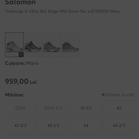
Salomon
Trekkings X Ultra 360 Edge Mid Gore-Tex L47378100 Maro
Culoare:
Maro
959,00
959,00 Lei
Lei
Mărime:
Ultimele bucăți
40
40 2/3
41 1/3
42
42 2/3
43 1/3
44
44 2/3