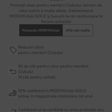
Promoții doar pentru membrii Clubului, termen de
retur extins și multe altele. Deblochează
MODIVOclub GOLD și bucură-te de rambursare la
fiecare achiziție!
Folosește MODIVOclub
Află mai multe
Reduceri doar
pentru membrii Clubului
30 de zile pentru retur pentru membrii
Clubului
14 zile pentru ceilalți
10% cashback în MODIVOclub GOLD
online, în magazinele staționare, tot anul
Cashback-ul se combină cu orice promoție sau