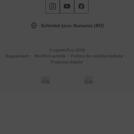
Schimbă țara: Rumunia (RO)
© epantofi.ro 2026
Regulament
Modifică setările
Politica de confidențialitate
Protecția datelor
Soluționarea alternativă a litigilor
Soluționarea online a litigilor