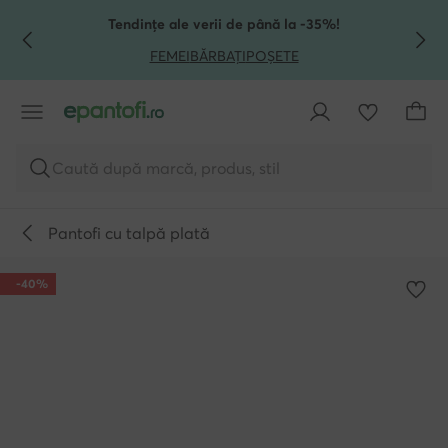
TRECI LA CONȚINUTUL PRINCIPAL
MERGI LA CĂUTARE
Tendințe ale verii de până la -35%!
FEMEI
BĂRBAȚI
POȘETE
Caută după marcă, produs, stil
Pantofi cu talpă plată
-40%