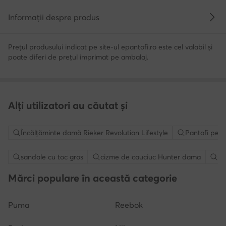
Informații despre produs
Prețul produsului indicat pe site-ul epantofi.ro este cel valabil și
poate diferi de prețul imprimat pe ambalaj.
Alți utilizatori au căutat și
Încălțăminte damă Rieker Revolution Lifestyle
Pantofi pent
sandale cu toc gros
cizme de cauciuc Hunter dama
sa
Mărci populare în această categorie
Puma
Reebok