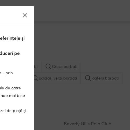
erințele și
educeri pe
ri
pantofi albi
Crocs barbati
e - prin
i albi barbati
adidasi verzi barbati
loafers barbati
ale de către
punde mai bine
edcat
adidasi DC barbati
Nike Air Force 1
zei de piață și
adidasi G-Star RAW barbati
adidasi Nike barbati
Guess
Beverly Hills Polo Club