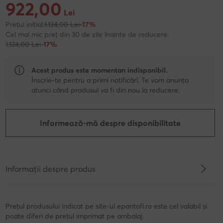
922,00
Prețul actual 922,00 Lei
Lei
Prețul inițial:
1.124,00 Lei
-17%
Cel mai mic preț din 30 de zile înainte de reducere:
1.124,00 Lei
-17%
Acest produs este momentan indisponibil.
Înscrie-te pentru a primi notificări. Te vom anunța
atunci când produsul va fi din nou la reducere.
Informează-mă despre disponibilitate
Informații despre produs
Prețul produsului indicat pe site-ul epantofi.ro este cel valabil și
poate diferi de prețul imprimat pe ambalaj.