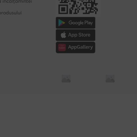
a încălțămintei
produsului
Soluționarea alternativă a litigilor
Soluționarea online a l