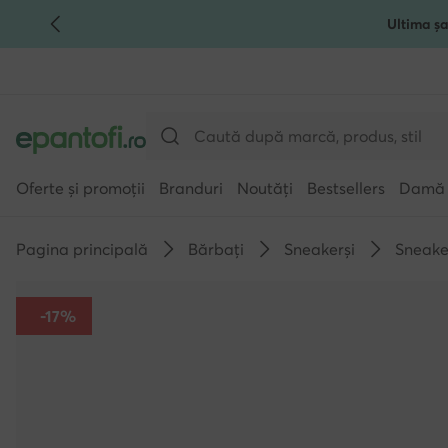
Ultima șa
TRECI LA CONȚINUTUL PRINCIPAL
MERGI LA CĂUTARE
Oferte și promoții
Branduri
Noutăți
Bestsellers
Damă
Pagina principală
Bărbați
Sneakerși
Sneaker
-17%