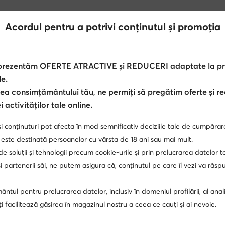
Acordul pentru a potrivi conținutul și promoția
 prezentăm OFERTE ATRACTIVE și REDUCERI adaptate la pref
le.
ea consimțământului tău, ne permiți să pregătim oferte și r
 activităților tale online.
ke
Sneakerși înalți pentru bărbați Nike
Sneakerși înalți G
i conținuturi pot afecta în mod semnificativ deciziile tale de cumpărar
verly Hills Polo Club barbati
pantofi negri barbati
adidas
 este destinată persoanelor cu vârsta de 18 ani sau mai mult.
 de soluții și tehnologii precum cookie-urile și prin prelucrarea datelor t
 partenerii săi, ne putem asigura că, conținutul pe care îl vezi va răs
pantofi casual barbati
New Balance 9060
Puma Spe
ntul pentru prelucrarea datelor, inclusiv în domeniul profilării, al anali
si inalti barbati
adidasi maro barbati
Nike Dunk Low
, îți facilitează găsirea în magazinul nostru a ceea ce cauți și ai nevoie.
Badura
Nike