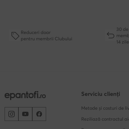
30 de 
Reduceri doar
membr
pentru membrii Clubului
14 zil
Serviciu clienți
Metode și costuri de li
Reziliază contractul ai