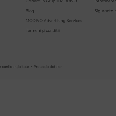
Carieră în Grupul MODIVO
Întreținere
Blog
Siguranța 
MODIVO Advertising Services
Termeni și condiții
e confidențialitate
Protecția datelor