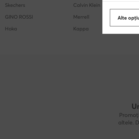
Skechers
Calvin Klein
GINO ROSSI
Merrell
Alte opți
Hoka
Kappa
Un
Promoți
altele.