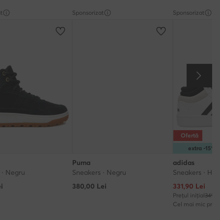
t
Sponsorizat
Sponsorizat
Ofertă
extra -15
Puma
adidas
 · Negru
Sneakers · Negru
Sneakers · Hoo
Prețul actual
i
380,00
Lei
331,90
Lei
Prețul inițial
349,9
Cel mai mic preț