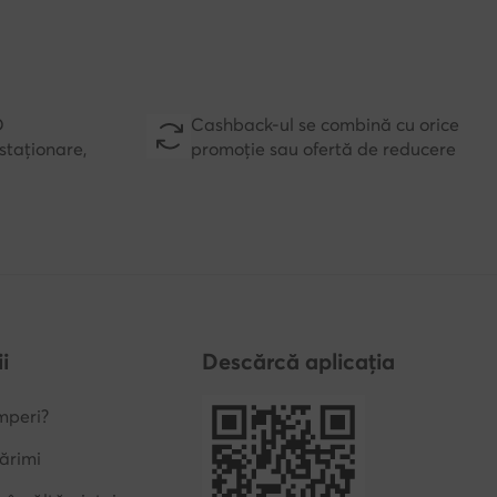
D
Cashback-ul se combină cu orice
staționare,
promoție sau ofertă de reducere
i
Descărcă aplicația
mperi?
ărimi