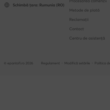
Procesarea comenzii
Schimbă țara: Rumunia (RO)
Metode de plată
Reclamații
Contact
Centru de asistență
© epantofi.ro 2026
Regulament
Modifică setările
Politica d