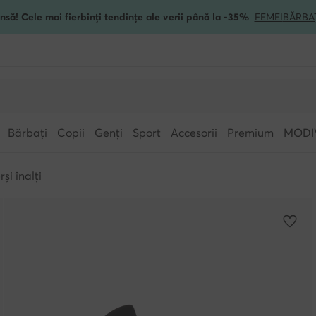
nsă! Cele mai fierbinți tendințe ale verii până la -35%
FEMEI
BĂRBA
Bărbați
Copii
Genți
Sport
Accesorii
Premium
MODI
și înalți