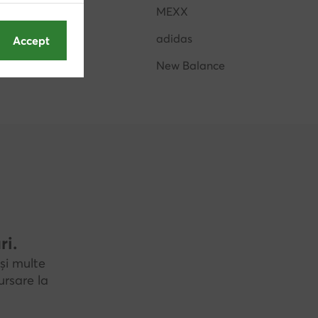
Hunter
MEXX
Juicy Couture
adidas
Accept
Lasocki
New Balance
ri.
și multe
rsare la