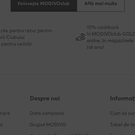
Folosește MODIVOclub
Află mai multe
10% cashback
zile pentru retur pentru
în MODIVOclub GOL
ii Clubului
online, în magazinele 
e pentru ceilalți
tot anul
Despre noi
Informați
vrare
Date companie
Cum să cu
ci
Grupul MODIVO
Tabel de m