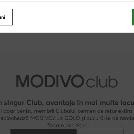
Rieker
Vans
Clarks
Billabong
uni
DC Shoes
Nautica
 singur Club, avantaje în mai multe locu
i doar pentru membrii Clubului, termen de retur extins 
 Deblochează MODIVOclub GOLD și bucură-te de rambu
fiecare achiziție!