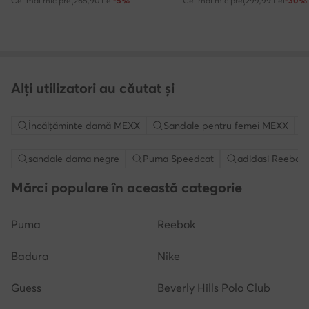
Cel mai mic preț
265,90 Lei
-5%
Cel mai mic preț
299,99 Lei
-30%
Alți utilizatori au căutat și
Încălțăminte damă MEXX
Sandale pentru femei MEXX
sandale dama negre
Puma Speedcat
adidasi Reebok
Mărci populare în această categorie
Puma
Reebok
Badura
Nike
Guess
Beverly Hills Polo Club