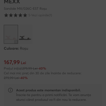
MEXX
Sandale MX/026C-EST Roșu
Evaluarea clienților pe o scară de la 1 la 5
5
⋅
Vezi opiniile
(1)
Culoare:
Roșu
167,99
Prețul actual 167,99 Lei
Lei
Prețul inițial:
279,99 Lei
-40%
Cel mai mic preț din 30 de zile înainte de reducere:
279,99 Lei
-40%
Acest produs este momentan indisponibil.
Înscrie-te pentru a primi notificări. Te vom anunța
atunci când produsul va fi din nou la reducere.