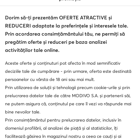
Schimbă țara: Rumunia (RO)
Dorim să-ți prezentăm OFERTE ATRACTIVE și
REDUCERI adaptate la preferințele și interesele tale.
© epantofi.ro 2026
Regulament
Modifică setările
Politica de confidențialitate
Prin acordarea consimțământului tău, ne permiți să
Protecția datelor
pregătim oferte și reduceri pe baza analizei
activităților tale online.
Aceste oferte și conținuturi pot afecta în mod semnificativ
Soluționarea alternativă a litigilor
Soluționarea online a litigilor
deciziile tale de cumpărare - prin urmare, oferta este destinată
persoanelor cu vârsta de 18 ani sau mai mult.
Prin utilizarea de soluții și tehnologii precum cookie-urile și prin
prelucrarea datelor tale de către MODIVO S.A. și partenerii săi,
ne putem asigura că, conținutul pe care îl vezi va răspunde mai
bine nevoilor tale.
Prin consimțământul pentru prelucrarea datelor, inclusiv în
domeniul profilării, al analizei de piață și al statisticilor, îți
facilitează găsirea în magazinul nostru a ceea ce cauți și ai