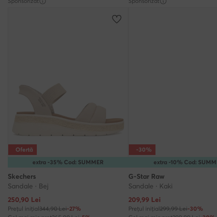
Sponsorizat
Sponsorizat
Ofertă
-30%
extra -35% Cod: SUMMER
extra -10% Cod: SUM
Skechers
G-Star Raw
Sandale · Bej
Sandale · Kaki
Prețul actual
Prețul actual
250,90
Lei
209,99
Lei
Prețul inițial
344,90 Lei
-27%
Prețul inițial
299,99 Lei
-30%