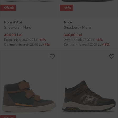
Ofertă
-18%
Pom d'Api
Nike
Sneakers · Maro
Sneakers · Maro
Prețul actual
Prețul actual
404,90
Lei
346,00
Lei
Prețul inițial
1.049,90 Lei
-61%
Prețul inițial
427,00 Lei
-18%
Cel mai mic preț
425,90 Lei
-4%
Cel mai mic preț
427,00 Lei
-18%