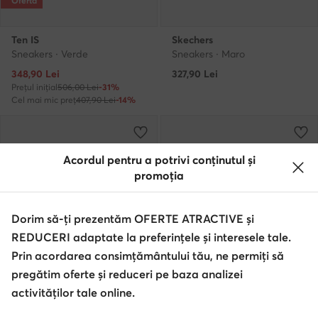
Ofertă
Ten IS
Skechers
Sneakers · Verde
Sneakers · Maro
Prețul actual
348,90
Lei
327,90
Lei
Prețul inițial
506,00 Lei
-31%
Cel mai mic preț
407,90 Lei
-14%
Acordul pentru a potrivi conținutul și
promoția
Dorim să-ți prezentăm OFERTE ATRACTIVE și
REDUCERI adaptate la preferințele și interesele tale.
Prin acordarea consimțământului tău, ne permiți să
pregătim oferte și reduceri pe baza analizei
activităților tale online.
Ofertă
weCare