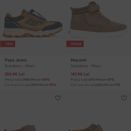
-19%
Ofertă
Pepe Jeans
Mayoral
Sneakers · Maro
Sneakers · Maro
Prețul actual
Prețul actual
250,90
Lei
187,90
Lei
Prețul inițial
485,90 Lei
-48%
Prețul inițial
272,90 Lei
-31%
Cel mai mic preț
309,90 Lei
-19%
Cel mai mic preț
202,90 Lei
-7%