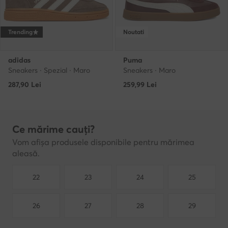
Trending
Noutati
adidas
Puma
Sneakers · Spezial · Maro
Sneakers · Maro
287,90
Lei
259,99
Lei
Ce mărime cauți?
Vom afișa produsele disponibile pentru mărimea
aleasă.
22
23
24
25
26
27
28
29