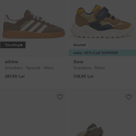
Trending
Noutati
extra -25% Cod: SUMMER
adidas
Geox
Sneakers · Spezial · Maro
Sneakers · Maro
287,90
Lei
318,90
Lei