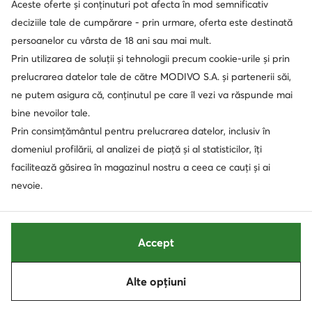
Aceste oferte și conținuturi pot afecta în mod semnificativ
Mayoral
Lasocki Kids
deciziile tale de cumpărare - prin urmare, oferta este destinată
Sneakers · Maro
Sneakers · Maro
persoanelor cu vârsta de 18 ani sau mai mult.
Prețul actual
146,90
Lei
89,99
Lei
Prin utilizarea de soluții și tehnologii precum cookie-urile și prin
Prețul inițial
229,00 Lei
-35%
prelucrarea datelor tale de către MODIVO S.A. și partenerii săi,
Cel mai mic preț
156,90 Lei
-6%
ne putem asigura că, conținutul pe care îl vezi va răspunde mai
bine nevoilor tale.
Prin consimțământul pentru prelucrarea datelor, inclusiv în
domeniul profilării, al analizei de piață și al statisticilor, îți
facilitează găsirea în magazinul nostru a ceea ce cauți și ai
nevoie.
Accept
Ofertă
Alte opțiuni
Sortează
Filtrează
1
extra -35% Cod: SUMMER
extra -35% Cod: SUMMER
U.S. Polo Assn.
Timberland