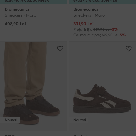
extra -10% Cod: SUMMER
extra -15% Cod: SUMMER
Biomecanics
Biomecanics
Sneakers · Maro
Sneakers · Maro
Prețul actual
408,90
Lei
331,90
Lei
Prețul inițial
349,90 Lei
-5%
Cel mai mic preț
349,90 Lei
-5%
Noutati
Noutati