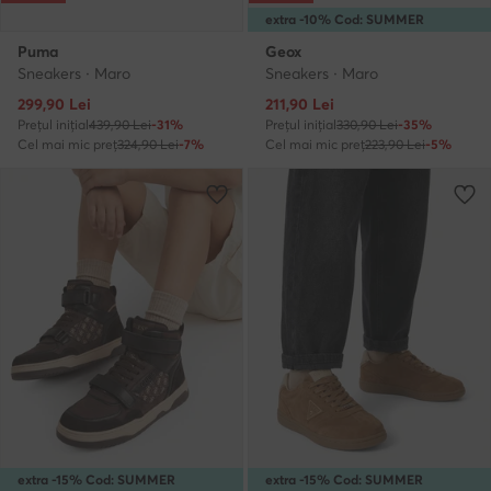
extra -10% Cod: SUMMER
Puma
Geox
Sneakers · Maro
Sneakers · Maro
Prețul actual
Prețul actual
299,90
Lei
211,90
Lei
Prețul inițial
439,90 Lei
-31%
Prețul inițial
330,90 Lei
-35%
Cel mai mic preț
324,90 Lei
-7%
Cel mai mic preț
223,90 Lei
-5%
extra -15% Cod: SUMMER
extra -15% Cod: SUMMER