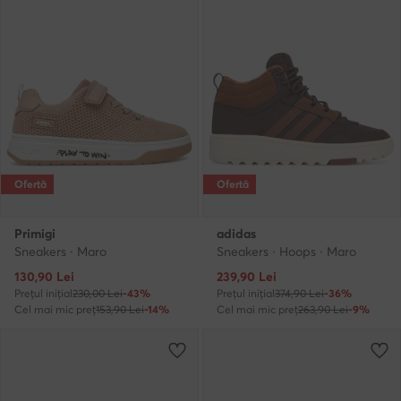
Ofertă
Ofertă
Primigi
adidas
Sneakers · Maro
Sneakers · Hoops · Maro
Prețul actual
Prețul actual
130,90
Lei
239,90
Lei
Prețul inițial
230,00 Lei
-43%
Prețul inițial
374,90 Lei
-36%
Cel mai mic preț
153,90 Lei
-14%
Cel mai mic preț
263,90 Lei
-9%