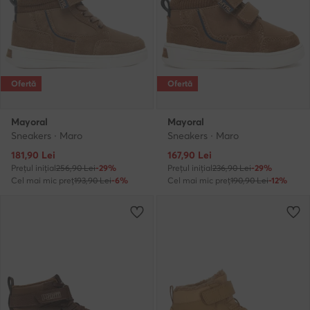
Ofertă
Ofertă
Mayoral
Mayoral
Sneakers · Maro
Sneakers · Maro
Prețul actual
Prețul actual
181,90
Lei
167,90
Lei
Prețul inițial
256,90 Lei
-29%
Prețul inițial
236,90 Lei
-29%
Cel mai mic preț
193,90 Lei
-6%
Cel mai mic preț
190,90 Lei
-12%