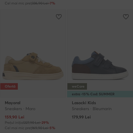
Cel mai mic preț
336,90 Lei
-7%
Ofertă
weCare
extra -15% Cod: SUMMER
Mayoral
Lasocki Kids
Sneakers · Maro
Sneakers · Bleumarin
Prețul actual
159,90
Lei
179,99
Lei
Prețul inițial
227,90 Lei
-29%
Cel mai mic preț
169,90 Lei
-5%