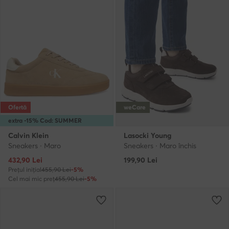
Ofertă
weCare
extra -15% Cod: SUMMER
Calvin Klein
Lasocki Young
Sneakers · Maro
Sneakers · Maro închis
Prețul actual
432,90
Lei
199,90
Lei
Prețul inițial
455,90 Lei
-5%
Cel mai mic preț
455,90 Lei
-5%