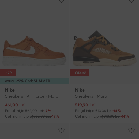
-17%
Ofertă
extra -25% Cod: SUMMER
Nike
Nike
Sneakers · Air Force · Maro
Sneakers · Maro
Prețul actual
Prețul actual
461,00
Lei
519,90
Lei
Prețul inițial
562,00 Lei
-17%
Prețul inițial
610,00 Lei
-14%
Cel mai mic preț
562,00 Lei
-17%
Cel mai mic preț
610,00 Lei
-14%