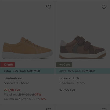
Ofertă
weCare
extra -35% Cod: SUMMER
extra -15% Cod: SUMMER
Timberland
Lasocki Kids
Sneakers · Maro
Sneakers · Maro
Prețul actual
223,90
Lei
179,99
Lei
Prețul inițial
360,00 Lei
-37%
Cel mai mic preț
235,90 Lei
-5%