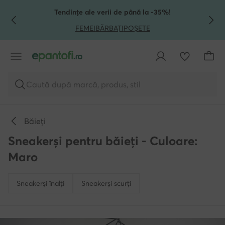
TRECI LA CONȚINUTUL PRINCIPAL
MERGI LA CĂUTARE
Tendințe ale verii de până la -35%!
FEMEI
BĂRBAȚI
POȘETE
Caută după marcă, produs, stil
Băieți
Sneakerși pentru băieți - Culoare:
Maro
Sneakerși înalți
Sneakerși scurți