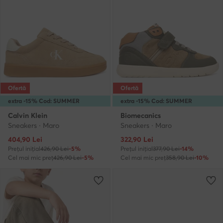
Ofertă
Ofertă
extra -15% Cod: SUMMER
extra -15% Cod: SUMMER
Calvin Klein
Biomecanics
Sneakers · Maro
Sneakers · Maro
Prețul actual
Prețul actual
404,90
Lei
322,90
Lei
Prețul inițial
426,90 Lei
-5%
Prețul inițial
377,90 Lei
-14%
Cel mai mic preț
426,90 Lei
-5%
Cel mai mic preț
358,90 Lei
-10%