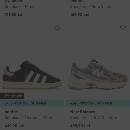
DC Shoes
Reebok
Sneakers · Maro
Sneakers · Maro închis
219,90
Lei
169,90
Lei
Trending
extra -15% Cod: SUMMER
extra -10% Cod: SUMMER
adidas
New Balance
Sneakers · Campus · Maro
Sneakers · NB 740 · Maro
449,90
Lei
499,90
Lei