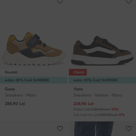
Noutati
Ofertă
extra -25% Cod: SUMMER
extra -10% Cod: SUMMER
Geox
Vans
Sneakers · Maro
Sneakers · Hylane · Maro
Prețul actual
288,90
Lei
238,90
Lei
Prețul inițial
351,90 Lei
-32%
Cel mai mic preț
251,90 Lei
-5%