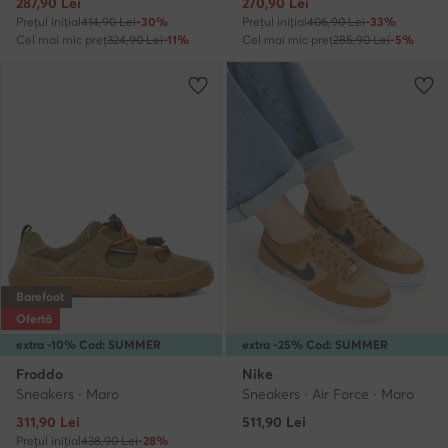
Prețul actual
Prețul actual
287,90
Lei
270,90
Lei
Prețul inițial
414,90 Lei
-30%
Prețul inițial
406,90 Lei
-33%
Cel mai mic preț
324,90 Lei
-11%
Cel mai mic preț
285,90 Lei
-5%
Barefoot
Ofertă
extra -10% Cod: SUMMER
extra -25% Cod: SUMMER
Froddo
Nike
Sneakers · Maro
Sneakers · Air Force · Maro
Prețul actual
311,90
Lei
511,90
Lei
Prețul inițial
438,90 Lei
-28%