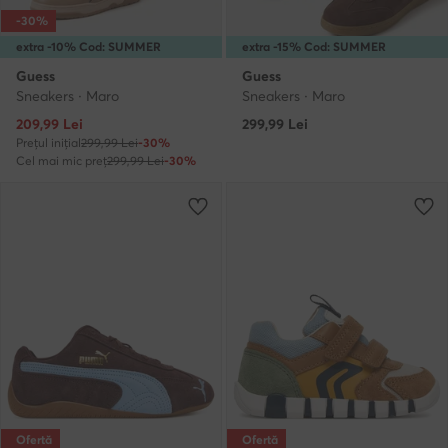
-30%
extra -10% Cod: SUMMER
extra -15% Cod: SUMMER
Guess
Guess
Sneakers · Maro
Sneakers · Maro
Prețul actual
209,99
Lei
299,99
Lei
Prețul inițial
299,99 Lei
-30%
Cel mai mic preț
299,99 Lei
-30%
Ofertă
Ofertă