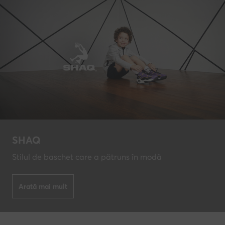
SHAQ
Stilul de baschet care a pătruns în modă
Arată mai mult