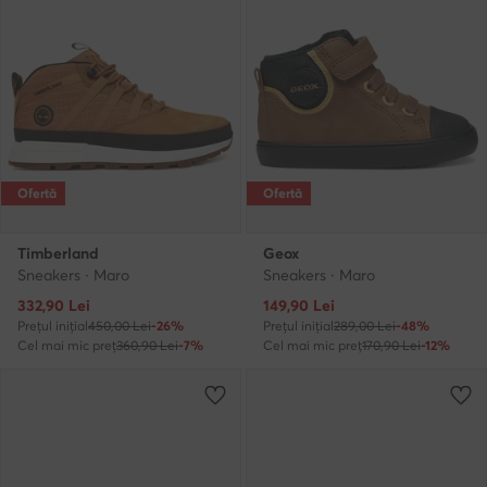
Ofertă
Ofertă
Timberland
Geox
Sneakers · Maro
Sneakers · Maro
Prețul actual
Prețul actual
332,90
Lei
149,90
Lei
Prețul inițial
450,00 Lei
-26%
Prețul inițial
289,00 Lei
-48%
Cel mai mic preț
360,90 Lei
-7%
Cel mai mic preț
170,90 Lei
-12%