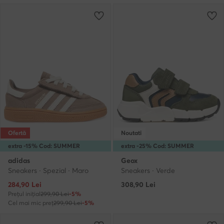
Ofertă
Noutati
extra -15% Cod: SUMMER
extra -25% Cod: SUMMER
adidas
Geox
Sneakers · Spezial · Maro
Sneakers · Verde
Prețul actual
284,90
Lei
308,90
Lei
Prețul inițial
299,90 Lei
-5%
Cel mai mic preț
299,90 Lei
-5%