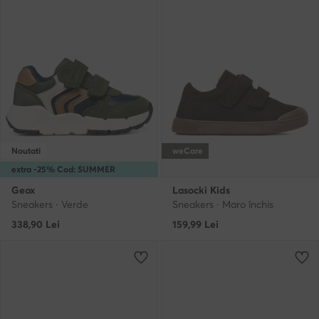
Noutati
weCare
extra -25% Cod: SUMMER
Geox
Lasocki Kids
Sneakers · Verde
Sneakers · Maro închis
338,90
Lei
159,99
Lei