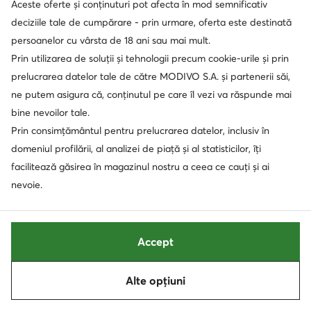
Aceste oferte și conținuturi pot afecta în mod semnificativ
Sneakers · Gri
Sneakers · NB 574 · Albastru
deciziile tale de cumpărare - prin urmare, oferta este destinată
Prețul actual
Prețul actual
223,90
Lei
379,90
Lei
Prețul inițial
295,90 Lei
-24%
Prețul inițial
509,90 Lei
-25%
persoanelor cu vârsta de 18 ani sau mai mult.
Cel mai mic preț
237,90 Lei
-5%
Cel mai mic preț
435,90 Lei
-12%
Prin utilizarea de soluții și tehnologii precum cookie-urile și prin
prelucrarea datelor tale de către MODIVO S.A. și partenerii săi,
ne putem asigura că, conținutul pe care îl vezi va răspunde mai
bine nevoilor tale.
Prin consimțământul pentru prelucrarea datelor, inclusiv în
domeniul profilării, al analizei de piață și al statisticilor, îți
facilitează găsirea în magazinul nostru a ceea ce cauți și ai
nevoie.
Accept
Ofertă
Ofertă
extra -10% Cod: SUMMER
Alte opțiuni
New Balance
New Balance
Sortează
Filtrează
1
Sneakers · NB 574 · Roșu
Sneakers · NB 574 · Bleumarin