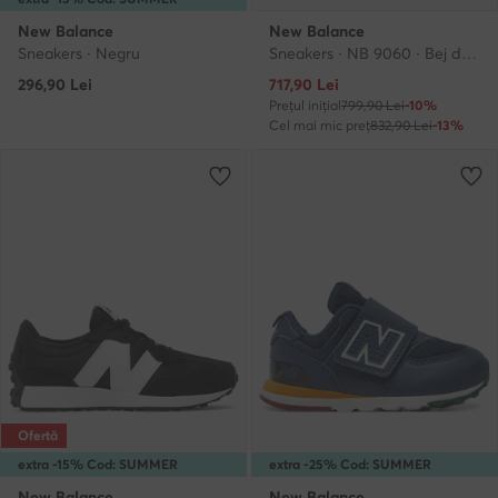
New Balance
New Balance
Sneakers · Negru
Sneakers · NB 9060 · Bej deschis
Prețul actual
296,90
Lei
717,90
Lei
Prețul inițial
799,90 Lei
-10%
Cel mai mic preț
832,90 Lei
-13%
Ofertă
extra -15% Cod: SUMMER
extra -25% Cod: SUMMER
New Balance
New Balance