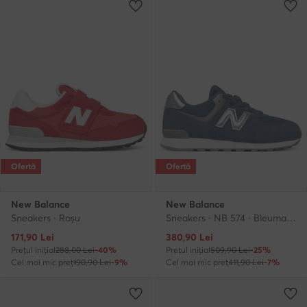
Ofertă
Ofertă
New Balance
New Balance
Sneakers · Roșu
Sneakers · NB 574 · Bleumarin
Prețul actual
Prețul actual
171,90
Lei
380,90
Lei
Prețul inițial
288,00 Lei
-40%
Prețul inițial
509,90 Lei
-25%
Cel mai mic preț
190,90 Lei
-9%
Cel mai mic preț
411,90 Lei
-7%