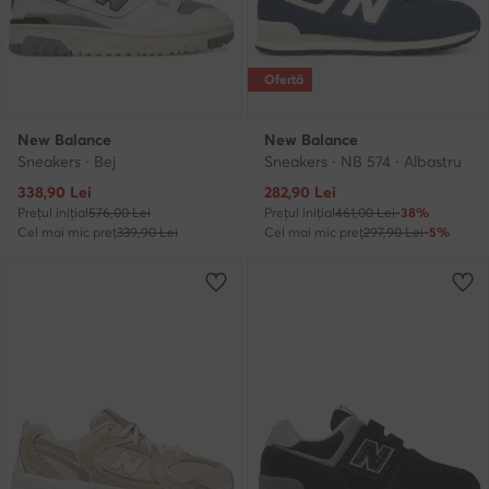
Ofertă
New Balance
New Balance
Sneakers · Bej
Sneakers · NB 574 · Albastru
Prețul actual
Prețul actual
338,90
Lei
282,90
Lei
Prețul inițial
576,00 Lei
Prețul inițial
461,00 Lei
-38%
Cel mai mic preț
339,90 Lei
Cel mai mic preț
297,90 Lei
-5%