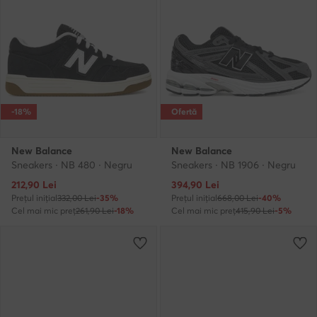
-18%
Ofertă
New Balance
New Balance
Sneakers · NB 480 · Negru
Sneakers · NB 1906 · Negru
Prețul actual
Prețul actual
212,90
Lei
394,90
Lei
Prețul inițial
332,00 Lei
-35%
Prețul inițial
668,00 Lei
-40%
Cel mai mic preț
261,90 Lei
-18%
Cel mai mic preț
415,90 Lei
-5%