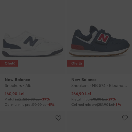
Ofertă
Ofertă
New Balance
New Balance
Sneakers · Alb
Sneakers · NB 574 · Bleumarin
Prețul actual
Prețul actual
160,90
Lei
266,90
Lei
Prețul inițial
265,00 Lei
-39%
Prețul inițial
378,00 Lei
-29%
Cel mai mic preț
170,90 Lei
-5%
Cel mai mic preț
281,90 Lei
-5%