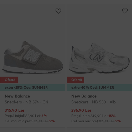
Ofertă
Ofertă
extra -25% Cod: SUMMER
extra -10% Cod: SUMMER
New Balance
New Balance
Sneakers · NB 574 · Gri
Sneakers · NB 530 · Alb
Prețul actual
Prețul actual
315,90
Lei
296,90
Lei
Prețul inițial
332,90 Lei
-5%
Prețul inițial
349,90 Lei
-15%
Cel mai mic preț
332,90 Lei
-5%
Cel mai mic preț
312,90 Lei
-5%