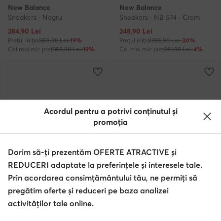
New Balance
New Balance
Sneakers · Negru
Sneakers · NB 574 · Crem
Prețul actual
Prețul actual
284,90
Lei
248,90
Lei
Prețul inițial
355,90 Lei
-19%
Prețul inițial
355,90 Lei
-30%
Cel mai mic preț
355,90 Lei
-19%
Cel mai mic preț
261,90 Lei
-4%
Acordul pentru a potrivi conținutul și
promoția
Dorim să-ți prezentăm OFERTE ATRACTIVE și
REDUCERI adaptate la preferințele și interesele tale.
Prin acordarea consimțământului tău, ne permiți să
Ofertă
Ofertă
pregătim oferte și reduceri pe baza analizei
activităților tale online.
New Balance
New Balance