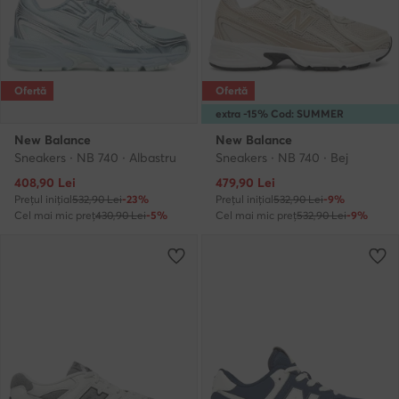
Ofertă
Ofertă
extra -15% Cod: SUMMER
New Balance
New Balance
Sneakers · NB 740 · Albastru
Sneakers · NB 740 · Bej
Prețul actual
Prețul actual
408,90
Lei
479,90
Lei
Prețul inițial
532,90 Lei
-23%
Prețul inițial
532,90 Lei
-9%
Cel mai mic preț
430,90 Lei
-5%
Cel mai mic preț
532,90 Lei
-9%