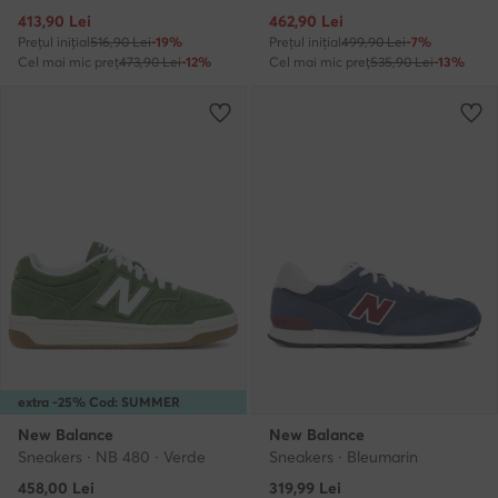
Prețul actual
Prețul actual
413,90
Lei
462,90
Lei
Prețul inițial
516,90 Lei
-19%
Prețul inițial
499,90 Lei
-7%
Cel mai mic preț
473,90 Lei
-12%
Cel mai mic preț
535,90 Lei
-13%
extra -25% Cod: SUMMER
New Balance
New Balance
Sneakers · NB 480 · Verde
Sneakers · Bleumarin
458,00
Lei
319,99
Lei