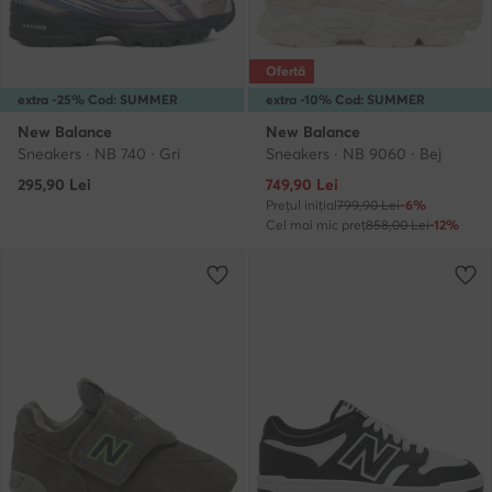
Ofertă
extra -25% Cod: SUMMER
extra -10% Cod: SUMMER
New Balance
New Balance
Sneakers · NB 740 · Gri
Sneakers · NB 9060 · Bej
Prețul actual
295,90
Lei
749,90
Lei
Prețul inițial
799,90 Lei
-6%
Cel mai mic preț
858,00 Lei
-12%