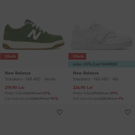
Ofertă
Ofertă
extra -35% Cod: SUMMER
New Balance
New Balance
Sneakers · NB 480 · Verde
Sneakers · NB 480 · Alb
Prețul actual
Prețul actual
219,90
Lei
224,90
Lei
Prețul inițial
332,00 Lei
-33%
Prețul inițial
371,00 Lei
-39%
Cel mai mic preț
244,90 Lei
-10%
Cel mai mic preț
228,90 Lei
-1%