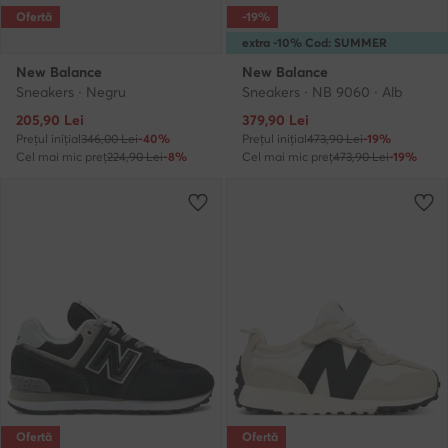
Ofertă
-19%
extra -10% Cod: SUMMER
New Balance
New Balance
Sneakers · Negru
Sneakers · NB 9060 · Alb
Prețul actual
Prețul actual
205,90
Lei
379,90
Lei
Prețul inițial
346,00 Lei
-40%
Prețul inițial
473,90 Lei
-19%
Cel mai mic preț
224,90 Lei
-8%
Cel mai mic preț
473,90 Lei
-19%
Ofertă
Ofertă