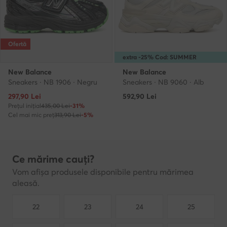
Ofertă
extra -25% Cod: SUMMER
New Balance
New Balance
Sneakers · NB 1906 · Negru
Sneakers · NB 9060 · Alb
Prețul actual
297,90
Lei
592,90
Lei
Prețul inițial
435,00 Lei
-31%
Cel mai mic preț
313,90 Lei
-5%
Ce mărime cauți?
Vom afișa produsele disponibile pentru mărimea
aleasă.
22
23
24
25