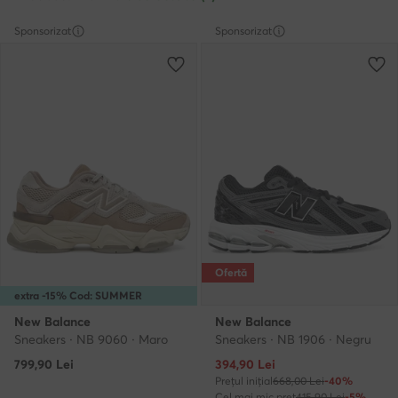
Sponsorizat
Sponsorizat
Ofertă
extra -15% Cod: SUMMER
New Balance
New Balance
Sneakers · NB 9060 · Maro
Sneakers · NB 1906 · Negru
Prețul actual
799,90
Lei
394,90
Lei
Prețul inițial
668,00 Lei
-40%
Cel mai mic preț
415,90 Lei
-5%