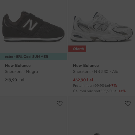
Ofertă
extra -15% Cod: SUMMER
New Balance
New Balance
Sneakers · Negru
Sneakers · NB 530 · Alb
Prețul actual
219,90
Lei
462,90
Lei
Prețul inițial
499,90 Lei
-7%
Cel mai mic preț
535,90 Lei
-13%