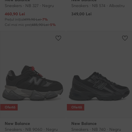
Sneakers · NB 327 · Negru
Sneakers · NB 574 · Albastru
Prețul actual
460,90
Lei
349,00
Lei
Prețul inițial
499,90 Lei
-7%
Cel mai mic preț
485,90 Lei
-5%
Ofertă
Ofertă
New Balance
New Balance
Sneakers · NB 9060 · Negru
Sneakers · NB 740 · Negru