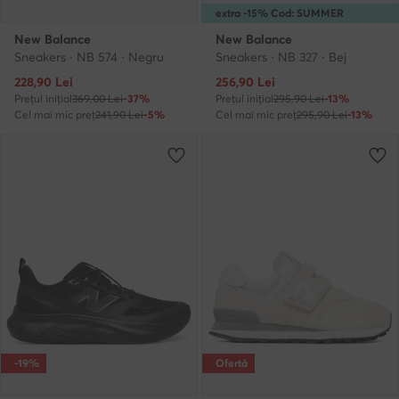
extra -15% Cod: SUMMER
New Balance
New Balance
Sneakers · NB 574 · Negru
Sneakers · NB 327 · Bej
Prețul actual
Prețul actual
228,90
Lei
256,90
Lei
Prețul inițial
369,00 Lei
-37%
Prețul inițial
295,90 Lei
-13%
Cel mai mic preț
241,90 Lei
-5%
Cel mai mic preț
295,90 Lei
-13%
-19%
Ofertă