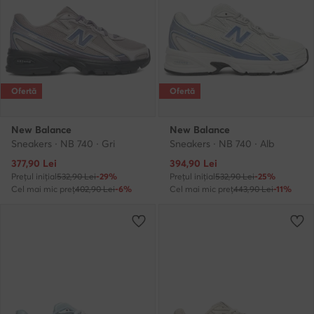
Ofertă
Ofertă
New Balance
New Balance
Sneakers · NB 740 · Gri
Sneakers · NB 740 · Alb
Prețul actual
Prețul actual
377,90
Lei
394,90
Lei
Prețul inițial
532,90 Lei
-29%
Prețul inițial
532,90 Lei
-25%
Cel mai mic preț
402,90 Lei
-6%
Cel mai mic preț
443,90 Lei
-11%