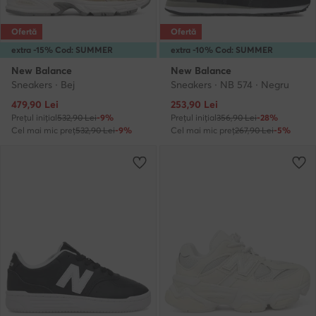
Ofertă
Ofertă
extra -15% Cod: SUMMER
extra -10% Cod: SUMMER
New Balance
New Balance
Sneakers · Bej
Sneakers · NB 574 · Negru
Prețul actual
Prețul actual
479,90
Lei
253,90
Lei
Prețul inițial
532,90 Lei
-9%
Prețul inițial
356,90 Lei
-28%
Cel mai mic preț
532,90 Lei
-9%
Cel mai mic preț
267,90 Lei
-5%