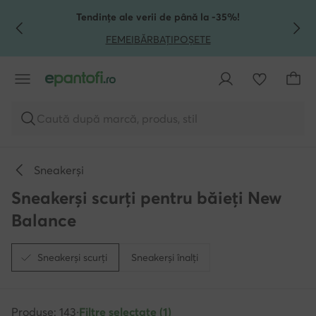
TRECI LA CONȚINUTUL PRINCIPAL
MERGI LA CĂUTARE
Tendințe ale verii de până la -35%!
FEMEI
BĂRBAȚI
POȘETE
Caută după marcă, produs, stil
Sneakerși
Sneakerși scurți pentru băieți New
Balance
Sneakerși scurți
Sneakerși înalți
Produse: 143
·
Filtre selectate (1)