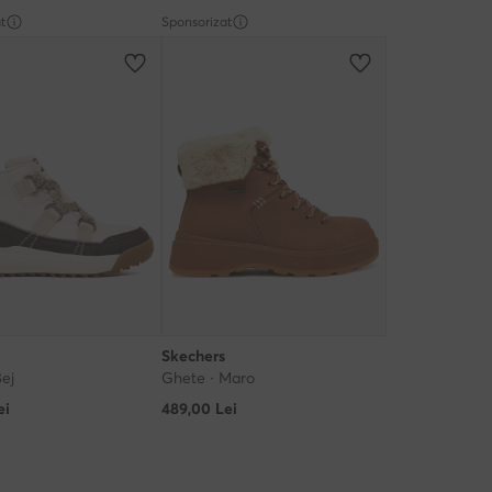
t
Sponsorizat
Skechers
Bej
Ghete · Maro
ei
489,00
Lei