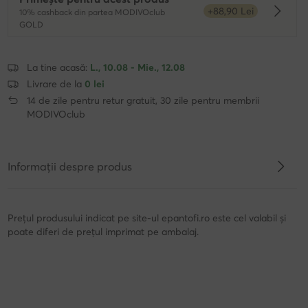
+88,90 Lei
10% cashback din partea MODIVOclub
Dowied
GOLD
La tine acasă:
L., 10.08 - Mie., 12.08
Livrare de la
0 lei
14 de zile pentru retur gratuit, 30 zile pentru membrii
MODIVOclub
Informații despre produs
Prețul produsului indicat pe site-ul epantofi.ro este cel valabil și
poate diferi de prețul imprimat pe ambalaj.