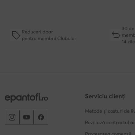
30 de 
Reduceri doar
membr
pentru membrii Clubului
14 zil
Serviciu clienți
Metode și costuri de li
Reziliază contractul ai
Procesarea comenzii