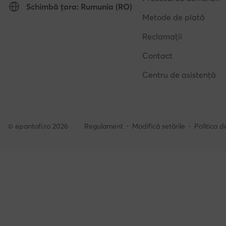
Schimbă țara: Rumunia (RO)
Metode de plată
Reclamații
Contact
Centru de asistență
© epantofi.ro 2026
Regulament
Modifică setările
Politica d