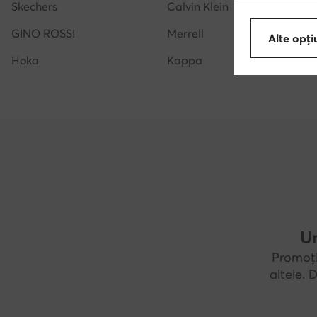
Skechers
Calvin Klein
GINO ROSSI
Merrell
Alte opți
Hoka
Kappa
Un
Promoți
altele.