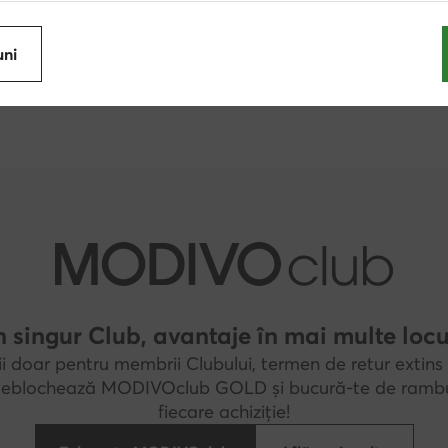
Rieker
Vans
Clarks
Billabong
uni
DC Shoes
Nautica
 singur Club, avantaje în mai multe locu
i doar pentru membrii Clubului, termen de retur extins 
 Deblochează MODIVOclub GOLD și bucură-te de rambu
fiecare achiziție!