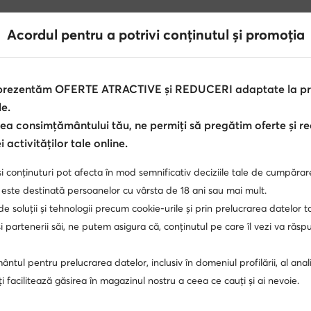
Acordul pentru a potrivi conținutul și promoția
 prezentăm OFERTE ATRACTIVE și REDUCERI adaptate la pref
le.
ea consimțământului tău, ne permiți să pregătim oferte și r
 activităților tale online.
dama Camper
Botine cu talpă plată pentru femei Camper
i conținuturi pot afecta în mod semnificativ deciziile tale de cumpărar
didasi Nike dama
pantofi cu toc
sandale bej
pant
 este destinată persoanelor cu vârsta de 18 ani sau mai mult.
 de soluții și tehnologii precum cookie-urile și prin prelucrarea datelor t
 partenerii săi, ne putem asigura că, conținutul pe care îl vezi va răs
Reebok dama
Nike Air Force 1
mocasini negri
sand
ntul pentru prelucrarea datelor, inclusiv în domeniul profilării, al anali
a
tenisi inalti dama
papuci dama
adidasi inalti d
, îți facilitează găsirea în magazinul nostru a ceea ce cauți și ai nevoie.
Badura
Nike