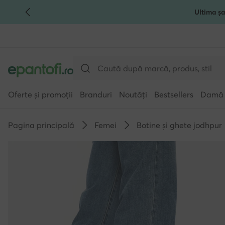
Ultima șa
TRECI LA CONȚINUTUL PRINCIPAL
MERGI LA CĂUTARE
Oferte și promoții
Branduri
Noutăți
Bestsellers
Damă
Pagina principală
Femei
Botine și ghete jodhpur