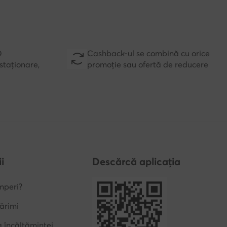
D
Cashback-ul se combină cu orice
staționare,
promoție sau ofertă de reducere
i
Descărcă aplicația
mperi?
ărimi
a încălțămintei