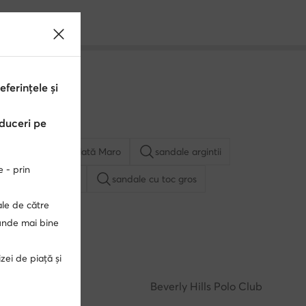
erințele și
educeri pe
Botine cu talpă plată Maro
sandale argintii
e - prin
ofi dama eleganti
sandale cu toc gros
ale de către
punde mai bine
ale cu toc
sandale cu platforma
slapi cu platforma
zei de piață și
ama
Nike Dunk Low
Guess
Beverly Hills Polo Club