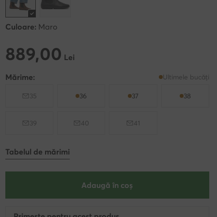
Culoare:
Maro
889,00
889,00 Lei
Lei
Mărime:
Ultimele bucăți
35
36
37
38
39
40
41
Tabelul de mărimi
Adaugă în coș
Primește pentru acest produs