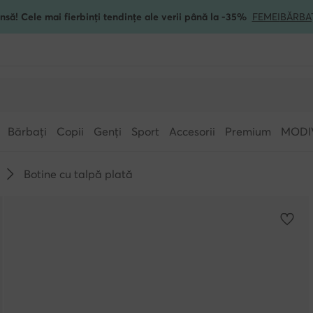
nsă! Cele mai fierbinți tendințe ale verii până la -35%
FEMEI
BĂRBA
Bărbați
Copii
Genți
Sport
Accesorii
Premium
MODI
Botine cu talpă plată