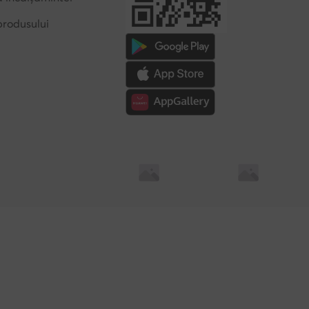
produsului
Soluționarea alternativă a litigilor
Soluționarea online a l