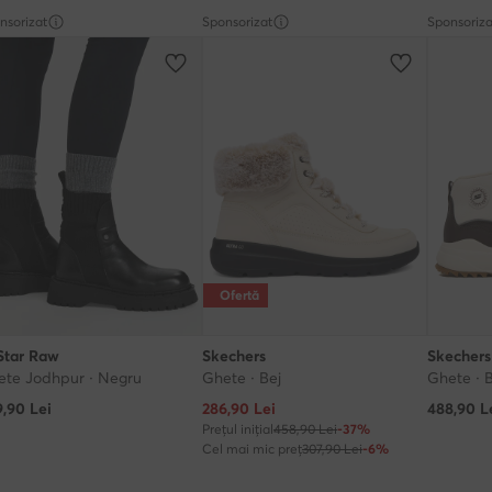
nsorizat
Sponsorizat
Sponsoriza
Ofertă
Star Raw
Skechers
Skechers
ete Jodhpur · Negru
Ghete · Bej
Ghete · 
Prețul actual
9,90
Lei
286,90
Lei
488,90
L
Prețul inițial
458,90 Lei
-37%
Cel mai mic preț
307,90 Lei
-6%