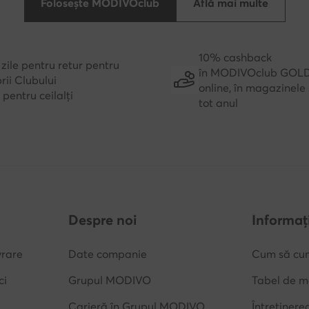
Folosește MODIVOclub
Află mai multe
10% cashback
zile pentru retur pentru
în MODIVOclub GOL
ii Clubului
online, în magazinele 
e pentru ceilalți
tot anul
Despre noi
Informați
vrare
Date companie
Cum să cu
ci
Grupul MODIVO
Tabel de m
Carieră în Grupul MODIVO
Întreținere