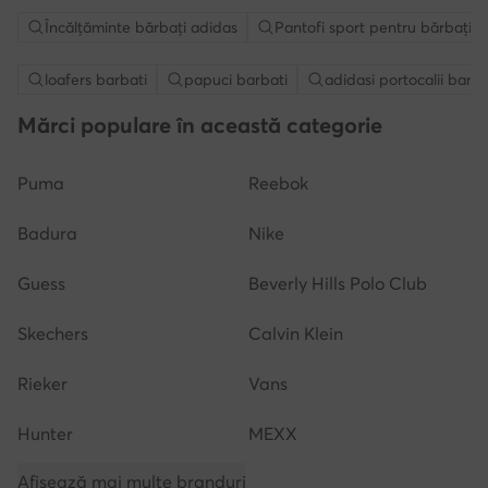
Încălțăminte bărbați adidas
Pantofi sport pentru bărbați a
loafers barbati
papuci barbati
adidasi portocalii barba
Mărci populare în această categorie
Puma
Reebok
Badura
Nike
Guess
Beverly Hills Polo Club
Skechers
Calvin Klein
Rieker
Vans
Hunter
MEXX
Afișează mai multe branduri