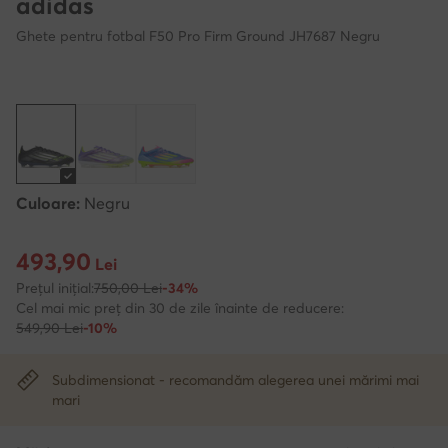
adidas
Ghete pentru fotbal F50 Pro Firm Ground JH7687 Negru
Culoare:
Negru
493,90
Prețul actual 493,90 Lei
Lei
Prețul inițial:
750,00 Lei
-34%
Cel mai mic preț din 30 de zile înainte de reducere:
549,90 Lei
-10%
Subdimensionat - recomandăm alegerea unei mărimi mai
mari