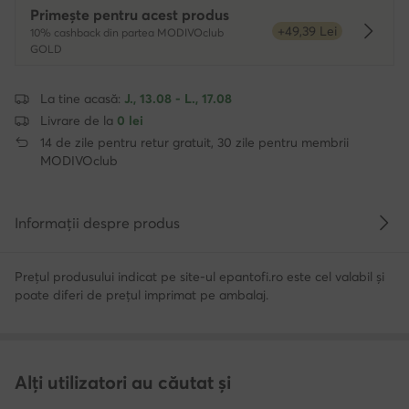
Primește pentru acest produs
+49,39 Lei
10% cashback din partea MODIVOclub
Dowied
GOLD
La tine acasă:
J., 13.08 - L., 17.08
Livrare de la
0 lei
14 de zile pentru retur gratuit, 30 zile pentru membrii
MODIVOclub
Informații despre produs
Prețul produsului indicat pe site-ul epantofi.ro este cel valabil și
poate diferi de prețul imprimat pe ambalaj.
Alți utilizatori au căutat și