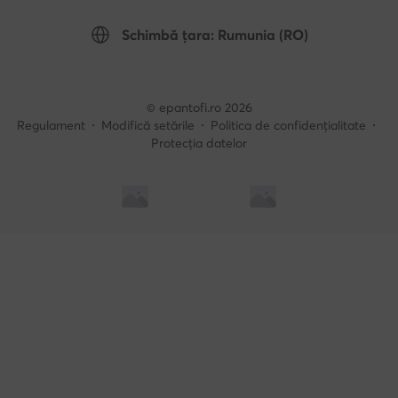
Schimbă țara: Rumunia (RO)
© epantofi.ro 2026
Regulament
Modifică setările
Politica de confidențialitate
Protecția datelor
Soluționarea alternativă a litigilor
Soluționarea online a litigilor