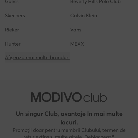
Guess
Beverly Hills Polo Club
Skechers
Calvin Klein
Rieker
Vans
Hunter
MEXX
Afișează mai multe branduri
Un singur Club, avantaje în mai multe
locuri.
Promoții doar pentru membrii Clubului, termen de
retur extins și multe altele. Deblochează