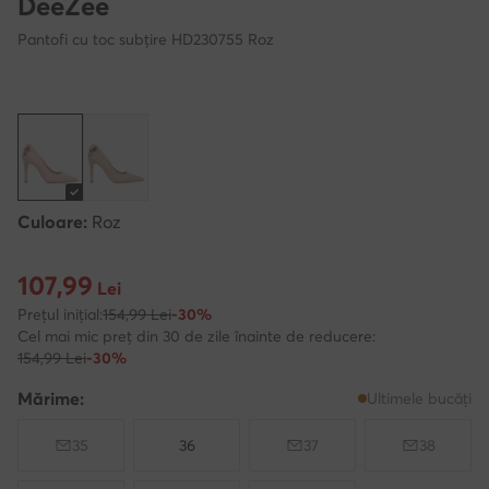
DeeZee
Pantofi cu toc subțire HD230755 Roz
Culoare:
Roz
107,99
Prețul actual 107,99 Lei
Lei
Prețul inițial:
154,99 Lei
-30%
Cel mai mic preț din 30 de zile înainte de reducere:
154,99 Lei
-30%
Mărime:
Ultimele bucăți
35
36
37
38