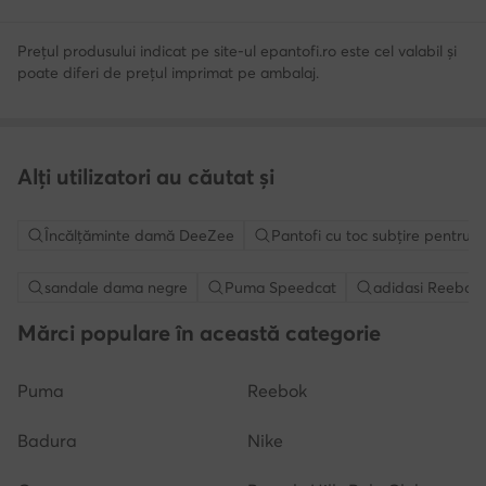
Prețul produsului indicat pe site-ul epantofi.ro este cel valabil și
poate diferi de prețul imprimat pe ambalaj.
Alți utilizatori au căutat și
Încălțăminte damă DeeZee
Pantofi cu toc subțire pentru
sandale dama negre
Puma Speedcat
adidasi Reebok
Mărci populare în această categorie
Puma
Reebok
Badura
Nike