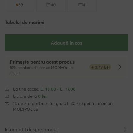
39
40
41
Tabelul de mărimi
Adaugă în coș
Primește pentru acest produs
+10,79 Lei
10% cashback din partea MODIVOclub
Dowied
GOLD
La tine acasă:
J., 13.08 - L., 17.08
Livrare de la
0 lei
14 de zile pentru retur gratuit, 30 zile pentru membrii
MODIVOclub
Informații despre produs