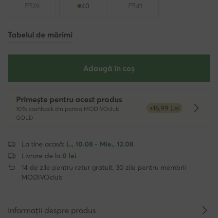
39
40
41
Tabelul de mărimi
Adaugă în coș
Primește pentru acest produs
+16,99 Lei
10% cashback din partea MODIVOclub
Dowied
GOLD
La tine acasă:
L., 10.08 - Mie., 12.08
Livrare de la
0 lei
14 de zile pentru retur gratuit, 30 zile pentru membrii
MODIVOclub
Informații despre produs