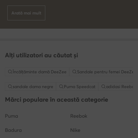
Arată mai mult
Alți utilizatori au căutat și
Încălțăminte damă DeeZee
Sandale pentru femei DeeZee
sandale dama negre
Puma Speedcat
adidasi Reebok
Mărci populare în această categorie
Puma
Reebok
Badura
Nike