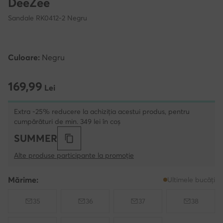
DeeZee
Sandale RK0412-2 Negru
Culoare:
Negru
169,99
169,99 Lei
Lei
Extra -25% reducere la achiziția acestui produs, pentru
cumpărături de min. 349 lei în coș
SUMMER
Alte produse participante la promoție
Mărime:
Ultimele bucăți
35
36
37
38