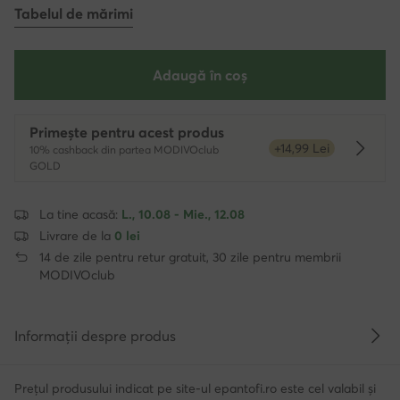
Tabelul de mărimi
Adaugă în coș
Primește pentru acest produs
+14,99 Lei
10% cashback din partea MODIVOclub
Dowied
GOLD
La tine acasă:
L., 10.08 - Mie., 12.08
Livrare de la
0 lei
14 de zile pentru retur gratuit, 30 zile pentru membrii
MODIVOclub
Informații despre produs
Prețul produsului indicat pe site-ul epantofi.ro este cel valabil și