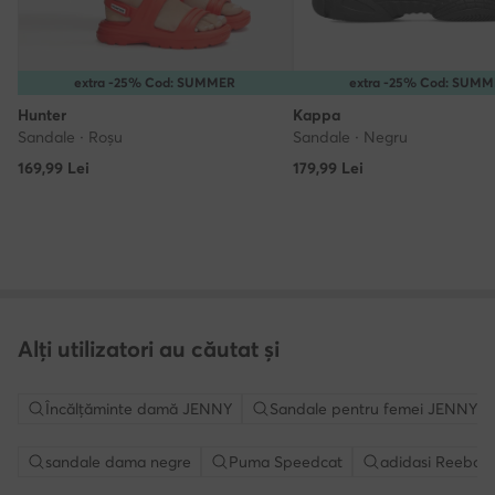
extra -25% Cod: SUMMER
extra -25% Cod: SUM
Hunter
Kappa
Sandale · Roșu
Sandale · Negru
169,99
Lei
179,99
Lei
Alți utilizatori au căutat și
Încălțăminte damă JENNY
Sandale pentru femei JENNY
sandale dama negre
Puma Speedcat
adidasi Reebok