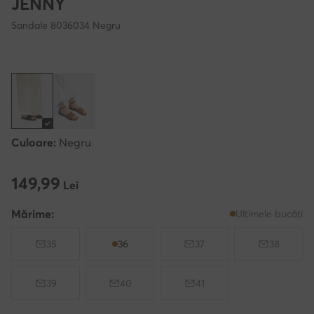
JENNY
Sandale 8036034 Negru
Culoare:
Negru
149,99
149,99 Lei
Lei
Mărime:
Ultimele bucăți
35
36
37
38
39
40
41