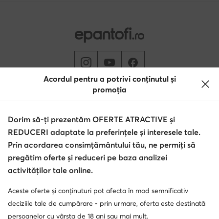
Acordul pentru a potrivi conținutul și
promoția
Schimbă țara: Rumunia (RO)
Dorim să-ți prezentăm OFERTE ATRACTIVE și
REDUCERI adaptate la preferințele și interesele tale.
© epantofi.ro 2026
Regulament
Modifică setările
Politica de confidențialitate
Prin acordarea consimțământului tău, ne permiți să
Protecția datelor
pregătim oferte și reduceri pe baza analizei
activităților tale online.
Aceste oferte și conținuturi pot afecta în mod semnificativ
Soluționarea alternativă a litigilor
Soluționarea online a litigilor
deciziile tale de cumpărare - prin urmare, oferta este destinată
persoanelor cu vârsta de 18 ani sau mai mult.