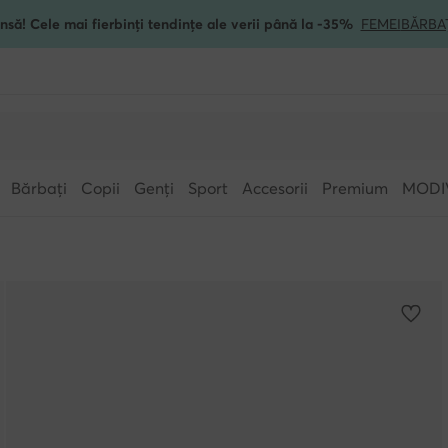
nsă! Cele mai fierbinți tendințe ale verii până la -35%
FEMEI
BĂRBA
Bărbați
Copii
Genți
Sport
Accesorii
Premium
MODI