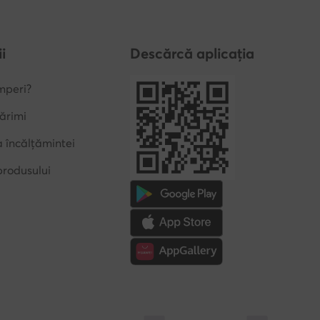
i
Descărcă aplicația
mperi?
ărimi
a încălțămintei
produsului