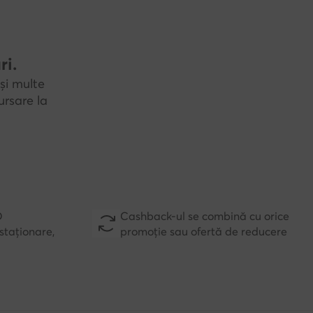
ri.
și multe
rsare la
D
Cashback-ul se combină cu orice
staționare,
promoție sau ofertă de reducere