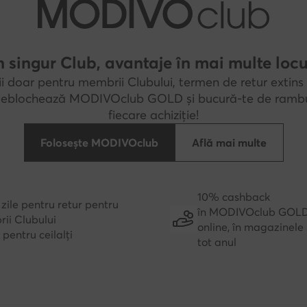
 singur Club, avantaje în mai multe locu
i doar pentru membrii Clubului, termen de retur extins 
 Deblochează MODIVOclub GOLD și bucură-te de rambu
fiecare achiziție!
Folosește MODIVOclub
Află mai multe
10% cashback
zile pentru retur pentru
în MODIVOclub GOL
ii Clubului
online, în magazinele 
e pentru ceilalți
tot anul