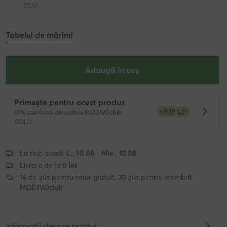
19
Tabelul de mărimi
Adaugă în coș
Primește pentru acest produs
+9,19 Lei
10% cashback din partea MODIVOclub
Dowied
GOLD
La tine acasă:
L., 10.08 - Mie., 12.08
Livrare de la
0 lei
14 de zile pentru retur gratuit, 30 zile pentru membrii
MODIVOclub
Informații despre produs