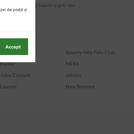
ini negri fete
balerini argintii fete
zei de piață și
balerini albi fete
adidasi negri baieti
altaminte Kappa copii
adidasi Kappa baieti
Accept
Guess
Beverly Hills Polo Club
Hunter
MEXX
Juicy Couture
adidas
Lasocki
New Balance