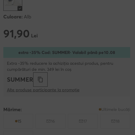
Culoare:
Alb
91,90
91,90 Lei
Lei
extra -35% Cod: SUMMER
· Valabil până pe
10
.
08
Extra -35% reducere la achiziția acestui produs, pentru
cumpărături de min. 349 lei în coș
SUMMER
Alte produse participante la promoție
Mărime:
Ultimele bucăți
15
16
17
18