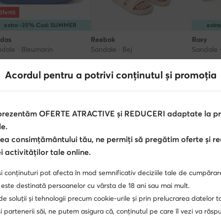
Ofertă
extra -35% Cod: SUMMER
extr
idas
Reebok
Roxy
dale · Bleumarin
Sandale · Bej
Sandale 
țul actual
,90
Lei
99,99
Lei
169,99
Le
Acordul pentru a potrivi conținutul și promoția
ul inițial
205,90 Lei
-20%
 mai mic preț
174,90 Lei
-6%
 prezentăm OFERTE ATRACTIVE și REDUCERI adaptate la pref
le.
ea consimțământului tău, ne permiți să pregătim oferte și r
 activităților tale online.
i conținuturi pot afecta în mod semnificativ deciziile tale de cumpărar
 este destinată persoanelor cu vârsta de 18 ani sau mai mult.
 de soluții și tehnologii precum cookie-urile și prin prelucrarea datelor t
Sandale pentru fete Mayoral
Sandale Alb
Skechers cop
 partenerii săi, ne putem asigura că, conținutul pe care îl vezi va răs