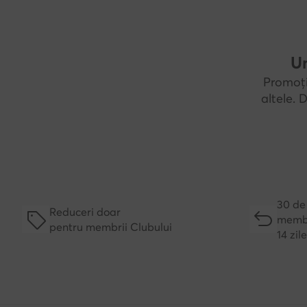
Un
Promoți
altele.
30 de 
Reduceri doar
membr
pentru membrii Clubului
14 zil