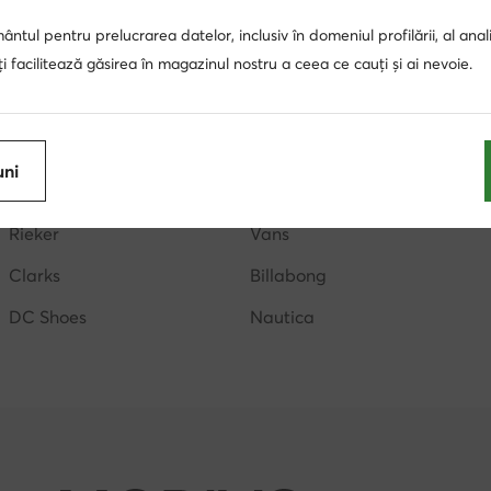
i fete
pantofi albi baieti
adidasi inalti baieti
baler
ntul pentru prelucrarea datelor, inclusiv în domeniul profilării, al anali
, îți facilitează găsirea în magazinul nostru a ceea ce cauți și ai nevoie.
eebok baieti
adidasi Nike fete
pantofi Reebok copii
bi baieti
pantofi albi copii
adidasi Nike baieti
inc
uni
Badura
Nike
Rieker
Vans
Clarks
Billabong
DC Shoes
Nautica