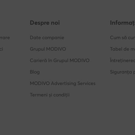
Despre noi
Informați
vrare
Date companie
Cum să cu
ci
Grupul MODIVO
Tabel de m
Carieră în Grupul MODIVO
Întreținere
Blog
Siguranța 
MODIVO Advertising Services
Termeni și condiții