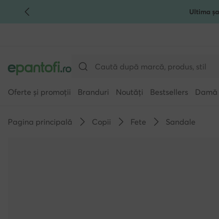
Ultima șa
TRECI LA CONȚINUTUL PRINCIPAL
MERGI LA CĂUTARE
Oferte și promoții
Branduri
Noutăți
Bestsellers
Damă
Pagina principală
Copii
Fete
Sandale