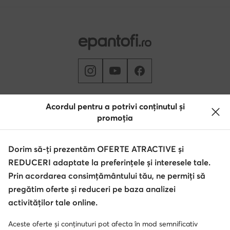
Schimbă țara: Rumunia (RO)
Acordul pentru a potrivi conținutul și
promoția
© epantofi.ro 2026
Dorim să-ți prezentăm OFERTE ATRACTIVE și
Regulament
Modifică setările
Politica de confidențialitate
REDUCERI adaptate la preferințele și interesele tale.
Protecția datelor
Prin acordarea consimțământului tău, ne permiți să
pregătim oferte și reduceri pe baza analizei
activităților tale online.
Soluționarea alternativă a litigilor
Soluționarea online a litigilor
Aceste oferte și conținuturi pot afecta în mod semnificativ