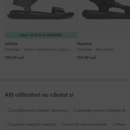
extra -35% Cod: SUMMER
adidas
Nautica
Sandale · Terrex Hydroterra Light JQ2572 · Negru
Sandale · Bleumarin
199,90
Lei
159,99
Lei
Alți utilizatori au căutat și
Încălțăminte bărbați Skechers
Sandale pentru bărbați Ske
pantofi eleganti barbati
pantofi casual barbati
New B