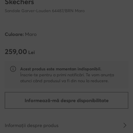
Skechers
Sandale Garver-Louden 64487/BRN Maro
Culoare:
Maro
259,00
259,00 Lei
Lei
Acest produs este momentan indisponibil.
Înscrie-te pentru a primi notificări. Te vom anunța
atunci când produsul va fi din nou la reducere.
Informează-mă despre disponibilitate
Informații despre produs