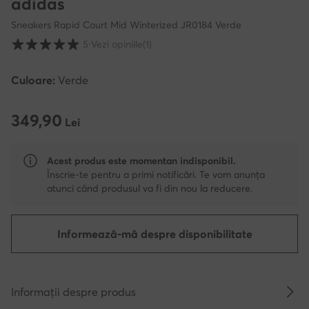
adidas
Sneakers Rapid Court Mid Winterized JR0184 Verde
Evaluarea clienților pe o scară de la 1 la 5
5
⋅
Vezi opiniile
(1)
Culoare:
Verde
349,90
349,90 Lei
Lei
Acest produs este momentan indisponibil.
Înscrie-te pentru a primi notificări. Te vom anunța
atunci când produsul va fi din nou la reducere.
Informează-mă despre disponibilitate
Informații despre produs