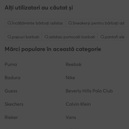
Alți utilizatori au căutat și
Încălțăminte bărbați adidas
Sneakerși pentru bărbați adid
papuci barbati
adidasi portocalii barbati
pantofi elega
Mărci populare în această categorie
Puma
Reebok
Badura
Nike
Guess
Beverly Hills Polo Club
Skechers
Calvin Klein
Rieker
Vans