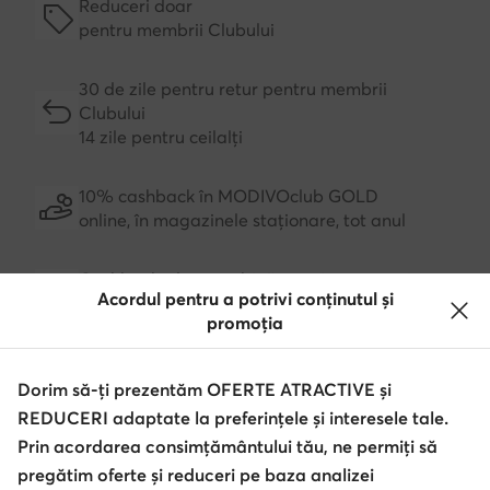
Reduceri doar
pentru membrii Clubului
30 de zile pentru retur pentru membrii
Clubului
14 zile pentru ceilalți
10% cashback în MODIVOclub GOLD
online, în magazinele staționare, tot anul
Cashback-ul se combină cu orice promoție sau
Acordul pentru a potrivi conținutul și
ofertă de reducere
promoția
Dorim să-ți prezentăm OFERTE ATRACTIVE și
Descărcă aplicația
REDUCERI adaptate la preferințele și interesele tale.
Prin acordarea consimțământului tău, ne permiți să
pregătim oferte și reduceri pe baza analizei