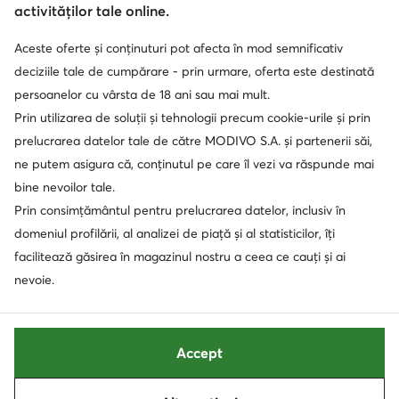
activităților tale online.
Serviciu clienți
Aceste oferte și conținuturi pot afecta în mod semnificativ
deciziile tale de cumpărare - prin urmare, oferta este destinată
Despre noi
persoanelor cu vârsta de 18 ani sau mai mult.
Prin utilizarea de soluții și tehnologii precum cookie-urile și prin
Informații
prelucrarea datelor tale de către MODIVO S.A. și partenerii săi,
ne putem asigura că, conținutul pe care îl vezi va răspunde mai
bine nevoilor tale.
Prin consimțământul pentru prelucrarea datelor, inclusiv în
domeniul profilării, al analizei de piață și al statisticilor, îți
facilitează găsirea în magazinul nostru a ceea ce cauți și ai
nevoie.
Schimbă țara: Rumunia (RO)
Accept
© epantofi.ro 2026