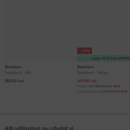
-15%
extra -10% Cod: SUM
Skechers
Skechers
Sneakers · Alb
Sneakers · Negru
Prețul actual
282,90
Lei
140,90
Lei
Prețul inițial
189,00 Lei
-25%
Cel mai mic preț
165,90 Lei
-15%
Alți utilizatori au căutat și