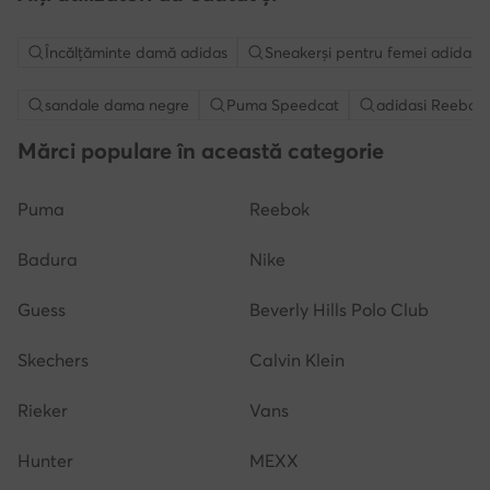
Încălțăminte damă adidas
Sneakerși pentru femei adidas
sandale dama negre
Puma Speedcat
adidasi Reebok
Mărci populare în această categorie
Puma
Reebok
Badura
Nike
Guess
Beverly Hills Polo Club
Skechers
Calvin Klein
Rieker
Vans
Hunter
MEXX