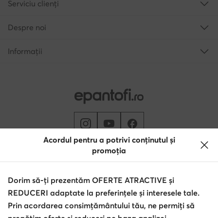
Serviciu clienți
Despre noi
Informații
Acordul pentru a potrivi conținutul și
promoția
Schimbă țara: Rumunia (RO)
Dorim să-ți prezentăm OFERTE ATRACTIVE și
REDUCERI adaptate la preferințele și interesele tale.
© epantofi.ro 2026
Regulament
Modifică setările
Politica de confidențialitate
Prin acordarea consimțământului tău, ne permiți să
Protecția datelor