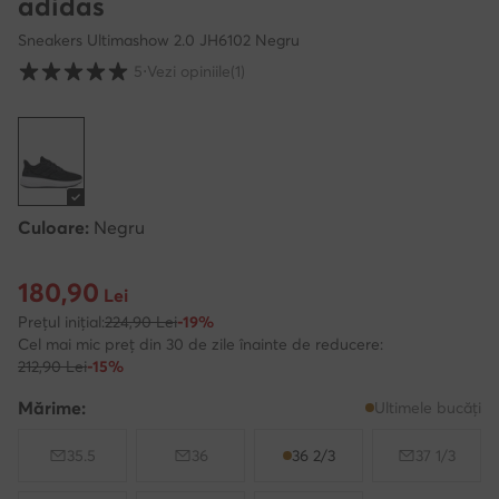
adidas
Sneakers Ultimashow 2.0 JH6102 Negru
Evaluarea clienților pe o scară de la 1 la 5
5
⋅
Vezi opiniile
(1)
Culoare:
Negru
180,90
Prețul actual 180,90 Lei
Lei
Prețul inițial:
224,90 Lei
-19%
Cel mai mic preț din 30 de zile înainte de reducere:
212,90 Lei
-15%
Mărime:
Ultimele bucăți
35.5
36
36 2/3
37 1/3