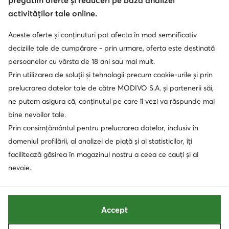
pregătim oferte și reduceri pe baza analizei
activităților tale online.
Aceste oferte și conținuturi pot afecta în mod semnificativ
Soluționarea alternativă a litigilor
Soluționarea online a litigilor
deciziile tale de cumpărare - prin urmare, oferta este destinată
persoanelor cu vârsta de 18 ani sau mai mult.
Prin utilizarea de soluții și tehnologii precum cookie-urile și prin
prelucrarea datelor tale de către MODIVO S.A. și partenerii săi,
ne putem asigura că, conținutul pe care îl vezi va răspunde mai
bine nevoilor tale.
Prin consimțământul pentru prelucrarea datelor, inclusiv în
domeniul profilării, al analizei de piață și al statisticilor, îți
facilitează găsirea în magazinul nostru a ceea ce cauți și ai
nevoie.
Accept