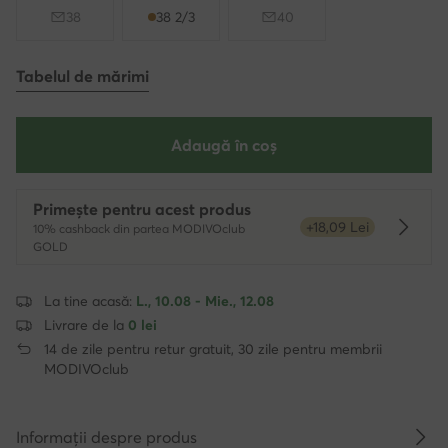
38
38 2/3
40
Tabelul de mărimi
Adaugă în coș
Primește pentru acest produs
+18,09 Lei
10% cashback din partea MODIVOclub
Dowied
GOLD
La tine acasă:
L., 10.08 - Mie., 12.08
Livrare de la
0 lei
14 de zile pentru retur gratuit, 30 zile pentru membrii
MODIVOclub
Informații despre produs