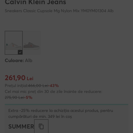
Calvin Klein Jeans
Sneakers Classic Cupsole Mg Nylon Mix YM0YM01304 Alb
Culoare:
Alb
261,90
Prețul actual 261,90 Lei
Lei
Prețul inițial:
466,00 Lei
-43%
Cel mai mic preț din 30 de zile înainte de reducere:
275,90 Lei
-5%
Extra -25% reducere la achiziția acestui produs, pentru
cumpărături de min. 349 lei în coș
SUMMER