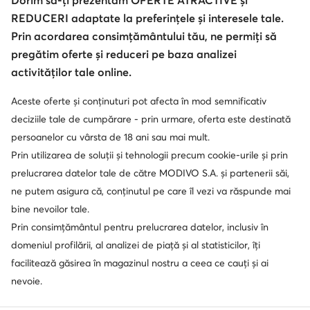
Dorim să-ți prezentăm OFERTE ATRACTIVE și
REDUCERI adaptate la preferințele și interesele tale.
© epantofi.ro 2026
Regulament
Modifică setările
Politica de confidențialitate
Prin acordarea consimțământului tău, ne permiți să
Protecția datelor
pregătim oferte și reduceri pe baza analizei
activităților tale online.
Aceste oferte și conținuturi pot afecta în mod semnificativ
Soluționarea alternativă a litigilor
Soluționarea online a litigilor
deciziile tale de cumpărare - prin urmare, oferta este destinată
persoanelor cu vârsta de 18 ani sau mai mult.
Prin utilizarea de soluții și tehnologii precum cookie-urile și prin
prelucrarea datelor tale de către MODIVO S.A. și partenerii săi,
ne putem asigura că, conținutul pe care îl vezi va răspunde mai
bine nevoilor tale.
Prin consimțământul pentru prelucrarea datelor, inclusiv în
domeniul profilării, al analizei de piață și al statisticilor, îți
facilitează găsirea în magazinul nostru a ceea ce cauți și ai
nevoie.