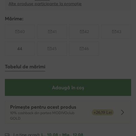
Alte produse participante la promoție
Mărime:
40
41
42
43
44
45
46
Tabelul de mărimi
Adaugă în coș
Primește pentru acest produs
+26,19 Lei
10% cashback din partea MODIVOclub
Dowied
GOLD
La tine acasă:
L., 10.08 - Mie., 12.08