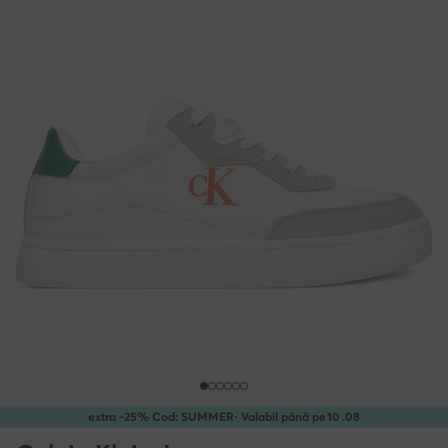
extra -25% Cod: SUMMER
· Valabil până pe
10
.
08