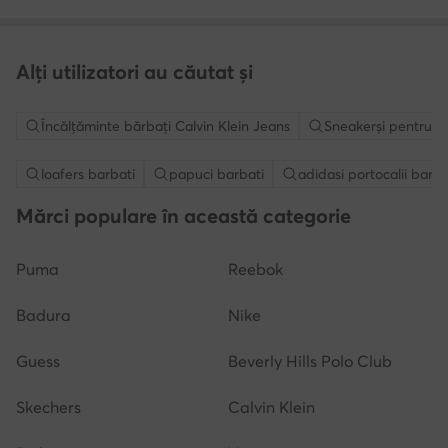
Alți utilizatori au căutat și
Încălțăminte bărbați Calvin Klein Jeans
Sneakerși pentru bă
loafers barbati
papuci barbati
adidasi portocalii barba
Mărci populare în această categorie
Puma
Reebok
Badura
Nike
Guess
Beverly Hills Polo Club
Skechers
Calvin Klein