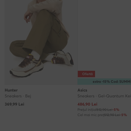
Ofertă
extra -15% Cod: SUM
Hunter
Asics
Sneakers · Bej
Sneakers · Gel-Quantum Kei 
Prețul actual
369,99
Lei
486,90
Lei
Prețul inițial
512,90 Lei
-5%
Cel mai mic preț
512,90 Lei
-5%