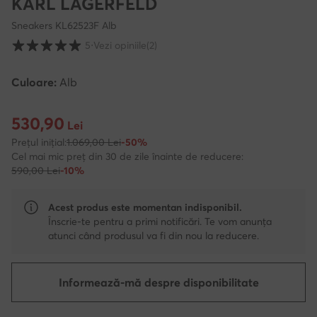
KARL LAGERFELD
Sneakers KL62523F Alb
Evaluarea clienților pe o scară de la 1 la 5
5
⋅
Vezi opiniile
(2)
Culoare:
Alb
530,90
Prețul actual 530,90 Lei
Lei
Prețul inițial:
1.069,00 Lei
-50%
Cel mai mic preț din 30 de zile înainte de reducere:
590,00 Lei
-10%
Acest produs este momentan indisponibil.
Înscrie-te pentru a primi notificări. Te vom anunța
atunci când produsul va fi din nou la reducere.
Informează-mă despre disponibilitate