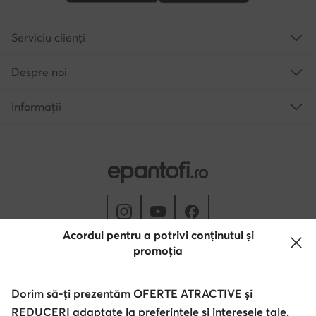
Serviciu clienți
Despre noi
Informații
Acordul pentru a potrivi conținutul și
promoția
Schimbă țara: Rumunia (RO)
Dorim să-ți prezentăm OFERTE ATRACTIVE și
REDUCERI adaptate la preferințele și interesele tale.
© epantofi.ro 2026