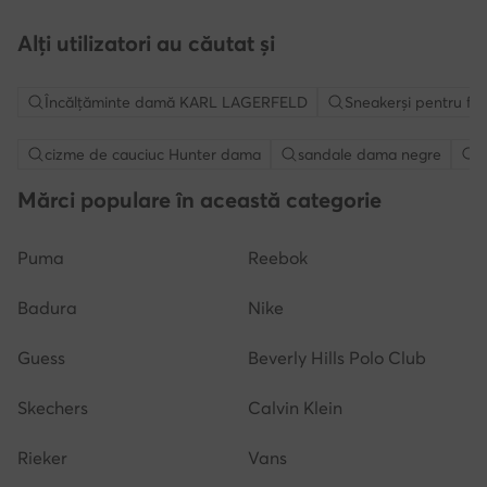
Alți utilizatori au căutat și
Încălțăminte damă KARL LAGERFELD
Sneakerși pentru 
cizme de cauciuc Hunter dama
sandale dama negre
P
Mărci populare în această categorie
Puma
Reebok
Badura
Nike
Guess
Beverly Hills Polo Club
Skechers
Calvin Klein
Rieker
Vans