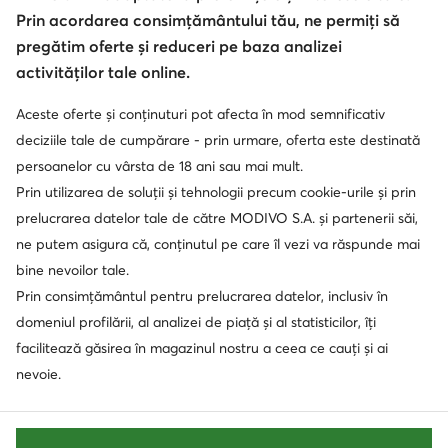
Regulament
Modifică setările
Politica de confidențialitate
Prin acordarea consimțământului tău, ne permiți să
Protecția datelor
pregătim oferte și reduceri pe baza analizei
activităților tale online.
Aceste oferte și conținuturi pot afecta în mod semnificativ
Soluționarea alternativă a litigilor
Soluționarea online a litigilor
deciziile tale de cumpărare - prin urmare, oferta este destinată
persoanelor cu vârsta de 18 ani sau mai mult.
Prin utilizarea de soluții și tehnologii precum cookie-urile și prin
prelucrarea datelor tale de către MODIVO S.A. și partenerii săi,
ne putem asigura că, conținutul pe care îl vezi va răspunde mai
bine nevoilor tale.
Prin consimțământul pentru prelucrarea datelor, inclusiv în
domeniul profilării, al analizei de piață și al statisticilor, îți
facilitează găsirea în magazinul nostru a ceea ce cauți și ai
nevoie.