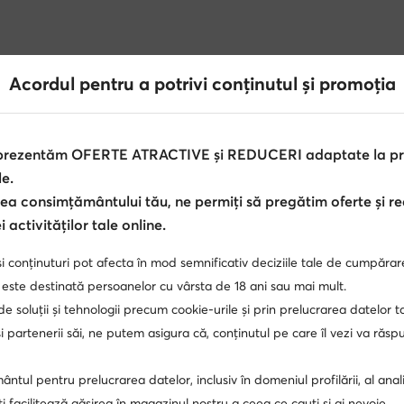
Clarks
Billabong
DC Shoes
Nautica
Acordul pentru a potrivi conținutul și promoția
 prezentăm OFERTE ATRACTIVE și REDUCERI adaptate la pref
le.
ea consimțământului tău, ne permiți să pregătim oferte și r
 activităților tale online.
i conținuturi pot afecta în mod semnificativ deciziile tale de cumpărar
 singur Club, avantaje în mai multe locu
 este destinată persoanelor cu vârsta de 18 ani sau mai mult.
 de soluții și tehnologii precum cookie-urile și prin prelucrarea datelor t
i doar pentru membrii Clubului, termen de retur extins 
 Deblochează MODIVOclub GOLD și bucură-te de rambu
 partenerii săi, ne putem asigura că, conținutul pe care îl vezi va răs
fiecare achiziție!
ntul pentru prelucrarea datelor, inclusiv în domeniul profilării, al anali
Folosește MODIVOclub
Află mai multe
, îți facilitează găsirea în magazinul nostru a ceea ce cauți și ai nevoie.