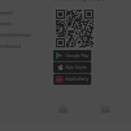
produsului
Soluționarea alternativă a litigilor
Soluționarea online a l