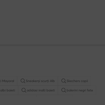
ți Mayoral
Sneakerși scurți Alb
Skechers copii
albi baieti
adidasi inalti baieti
balerini negri fete
pantofi Reebok copii
balerini albi fete
dasi Nike baieti
incaltaminte Kappa copii
Guess
Beverly Hills Polo Club
Hunter
MEXX