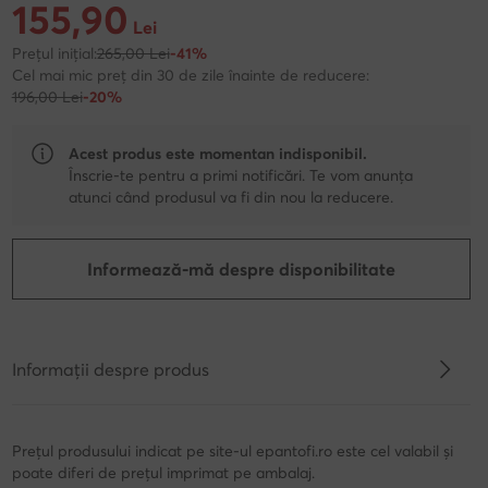
155,90
Prețul actual 155,90 Lei
Lei
Prețul inițial:
265,00 Lei
-41%
Cel mai mic preț din 30 de zile înainte de reducere:
196,00 Lei
-20%
Acest produs este momentan indisponibil.
Înscrie-te pentru a primi notificări. Te vom anunța
atunci când produsul va fi din nou la reducere.
Informează-mă despre disponibilitate
Informații despre produs
Prețul produsului indicat pe site-ul epantofi.ro este cel valabil și
poate diferi de prețul imprimat pe ambalaj.