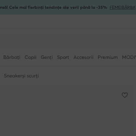
nsă! Cele mai fierbinți tendințe ale verii până la -35%
FEMEI
BĂRBA
Bărbați
Copii
Genți
Sport
Accesorii
Premium
MODI
Sneakerși scurți