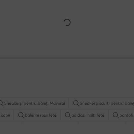
Sneakerși pentru băieți Mayoral
Sneakerși scurți pentru băie
 copii
balerini rosii fete
adidasi inalti fete
pantofi 
negri fete
adidasi Reebok baieti
adidasi Nike fete
 albi fete
adidasi albi baieti
pantofi albi copii
adi
Badura
Nike
Rieker
Vans