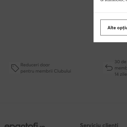
30 de 
Reduceri doar
Alte opți
membr
pentru membrii Clubului
14 zil
Serviciu clienți
Metode și costuri de li
Reziliază contractul ai
Procesarea comenzii
Schimbă țara: Rumunia (RO)