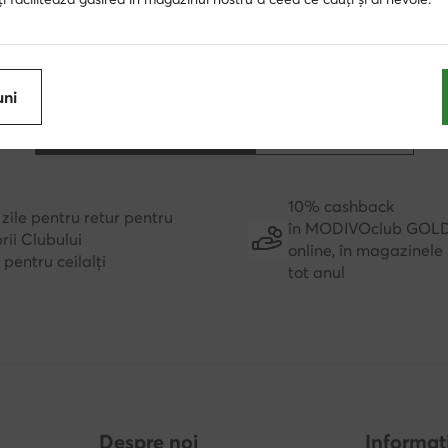
10% cashback
zile pentru retur pentru
în MODIVOclub GOL
uni
ii Clubului
online, în magazinele 
e pentru ceilalți
tot anul
Despre noi
Informați
vrare
Date companie
Cum să cu
ci
Grupul MODIVO
Tabel de m
Carieră în Grupul MODIVO
Întreținere