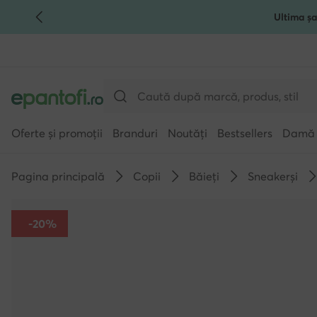
Ultima șa
TRECI LA CONȚINUTUL PRINCIPAL
MERGI LA CĂUTARE
Oferte și promoții
Branduri
Noutăți
Bestsellers
Damă
Pagina principală
Copii
Băieți
Sneakerși
-20%