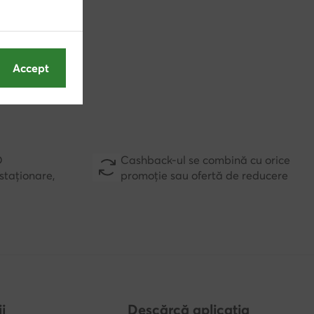
D
Cashback-ul se combină cu orice
Accept
staționare,
promoție sau ofertă de reducere
i
Descărcă aplicația
mperi?
ărimi
a încălțămintei