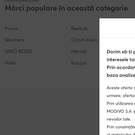
GINO ROSSI
Merrell
Hoka
Kappa
Dorim să-ți
interesele ta
Prin acordar
baza analizei
Aceste oferte ș
Un
urmare, oferta
Prin utilizarea
Promoți
altele.
MODIVO S.A. și
nevoilor tale.
Prin consimțămâ
al statisticilor