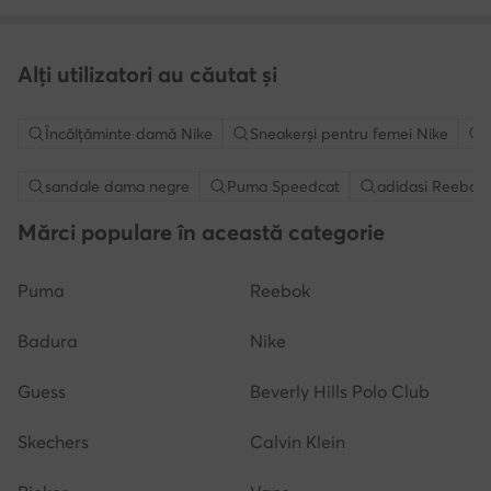
Alți utilizatori au căutat și
Încălțăminte damă Nike
Sneakerși pentru femei Nike
sandale dama negre
Puma Speedcat
adidasi Reebok
Mărci populare în această categorie
Puma
Reebok
Badura
Nike
Guess
Beverly Hills Polo Club
Skechers
Calvin Klein