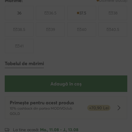
Mărime:
Ultimele bucăți
36
36.5
37.5
38
38.5
39
40
40.5
41
Tabelul de mărimi
Adaugă în coș
Primește pentru acest produs
+70,90 Lei
10% cashback din partea MODIVOclub
Dowied
GOLD
La tine acasă:
Ma., 11.08 - J., 13.08