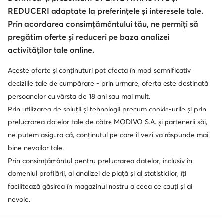
REDUCERI adaptate la preferințele și interesele tale.
© epantofi.ro 2026
Regulament
Modifică setările
Politica de confidențialitate
Prin acordarea consimțământului tău, ne permiți să
Protecția datelor
pregătim oferte și reduceri pe baza analizei
activităților tale online.
Aceste oferte și conținuturi pot afecta în mod semnificativ
Soluționarea alternativă a litigilor
Soluționarea online a litigilor
deciziile tale de cumpărare - prin urmare, oferta este destinată
persoanelor cu vârsta de 18 ani sau mai mult.
Prin utilizarea de soluții și tehnologii precum cookie-urile și prin
prelucrarea datelor tale de către MODIVO S.A. și partenerii săi,
ne putem asigura că, conținutul pe care îl vezi va răspunde mai
bine nevoilor tale.
Prin consimțământul pentru prelucrarea datelor, inclusiv în
domeniul profilării, al analizei de piață și al statisticilor, îți
facilitează găsirea în magazinul nostru a ceea ce cauți și ai
nevoie.