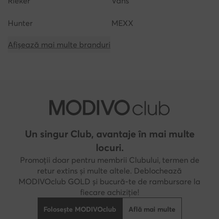
Rieker
Vans
Hunter
MEXX
Afișează mai multe branduri
Un singur Club, avantaje în mai multe
locuri.
Promoții doar pentru membrii Clubului, termen de
retur extins și multe altele. Deblochează
MODIVOclub GOLD și bucură-te de rambursare la
fiecare achiziție!
Folosește MODIVOclub
Află mai multe