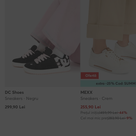
Ofertă
extra -25% Cod: SUM
DC Shoes
MEXX
Sneakers · Negru
Sneakers · Crem
Prețul actual
299,90
Lei
255,90
Lei
Prețul inițial
459,99 Lei
-44%
Cel mai mic preț
283,90 Lei
-9%