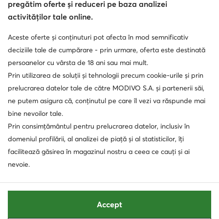
Protecția datelor
pregătim oferte și reduceri pe baza analizei
activităților tale online.
Aceste oferte și conținuturi pot afecta în mod semnificativ
Soluționarea alternativă a litigilor
Soluționarea online a litigilor
deciziile tale de cumpărare - prin urmare, oferta este destinată
persoanelor cu vârsta de 18 ani sau mai mult.
Prin utilizarea de soluții și tehnologii precum cookie-urile și prin
prelucrarea datelor tale de către MODIVO S.A. și partenerii săi,
ne putem asigura că, conținutul pe care îl vezi va răspunde mai
bine nevoilor tale.
Prin consimțământul pentru prelucrarea datelor, inclusiv în
domeniul profilării, al analizei de piață și al statisticilor, îți
facilitează găsirea în magazinul nostru a ceea ce cauți și ai
nevoie.
Accept