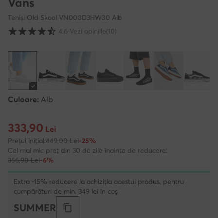
Vans
Teniși Old Skool VN000D3HW00 Alb
Evaluarea clienților pe o scară de la 1 la 5
4.6
⋅
Vezi opiniile
(10)
Culoare:
Alb
333,90
Prețul actual 333,90 Lei
Lei
Prețul inițial:
449,00 Lei
-25%
Cel mai mic preț din 30 de zile înainte de reducere:
356,90 Lei
-6%
Extra -15% reducere la achiziția acestui produs, pentru
cumpărături de min. 349 lei în coș
SUMMER