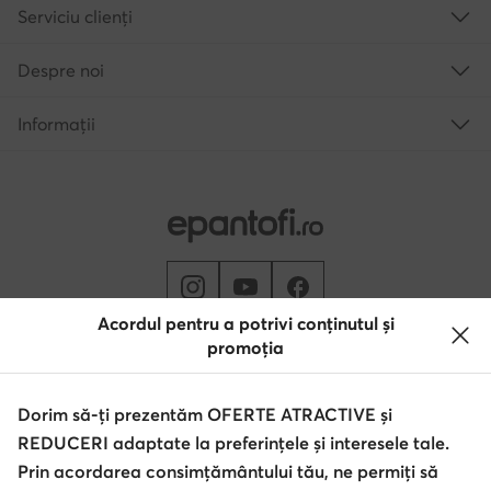
Serviciu clienți
Despre noi
Informații
Acordul pentru a potrivi conținutul și
promoția
Schimbă țara: Rumunia (RO)
Dorim să-ți prezentăm OFERTE ATRACTIVE și
REDUCERI adaptate la preferințele și interesele tale.
© epantofi.ro 2026
Regulament
Modifică setările
Politica de confidențialitate
Prin acordarea consimțământului tău, ne permiți să