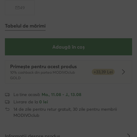
49
Tabelul de mărimi
Adaugă în coș
Primește pentru acest produs
+33,39 Lei
10% cashback din partea MODIVOclub
Dowied
GOLD
La tine acasă:
Ma., 11.08 - J., 13.08
Livrare de la
0 lei
14 de zile pentru retur gratuit, 30 zile pentru membrii
MODIVOclub
Informații despre produs