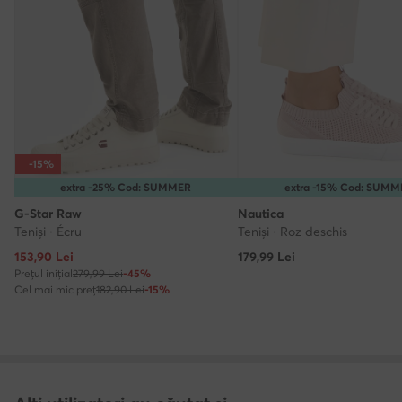
-15%
extra -25% Cod: SUMMER
extra -15% Cod: SUM
G-Star Raw
Nautica
Teniși · Écru
Teniși · Roz deschis
Prețul actual
153,90
Lei
179,99
Lei
Prețul inițial
279,99 Lei
-45%
Cel mai mic preț
182,90 Lei
-15%