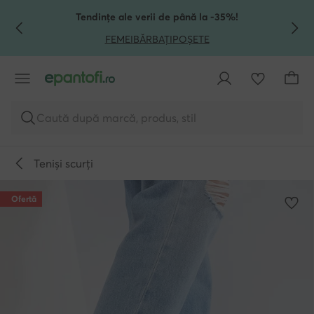
TRECI LA CONȚINUTUL PRINCIPAL
MERGI LA CĂUTARE
Tendințe ale verii de până la -35%!
FEMEI
BĂRBAȚI
POȘETE
Caută după marcă, produs, stil
Teniși scurți
Ofertă