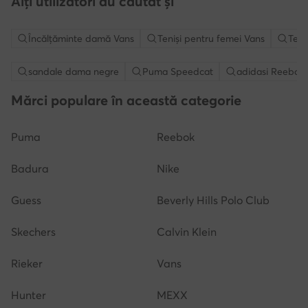
Alți utilizatori au căutat și
Încălțăminte damă Vans
Teniși pentru femei Vans
Teni
sandale dama negre
Puma Speedcat
adidasi Reebok
Mărci populare în această categorie
Puma
Reebok
Badura
Nike
Guess
Beverly Hills Polo Club
Skechers
Calvin Klein
Rieker
Vans
Hunter
MEXX