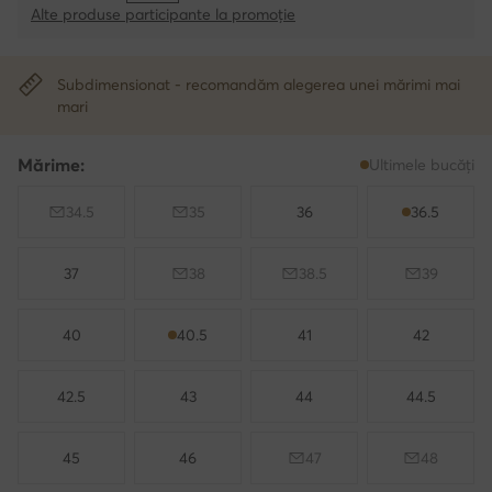
Alte produse participante la promoție
Subdimensionat - recomandăm alegerea unei mărimi mai
mari
Mărime:
Ultimele bucăți
34.5
35
36
36.5
37
38
38.5
39
40
40.5
41
42
42.5
43
44
44.5
45
46
47
48