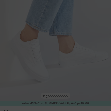
extra -15% Cod: SUMMER
· Valabil până pe
10
.
08