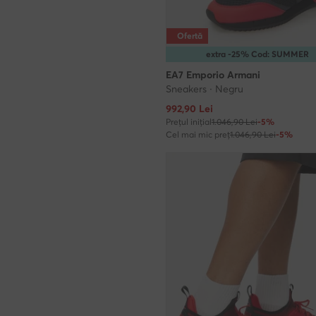
Ofertă
extra -25% Cod: SUMMER
EA7 Emporio Armani
Sneakers · Negru
Prețul actual
992,90
Lei
Prețul inițial
1.046,90 Lei
-5%
Cel mai mic preț
1.046,90 Lei
-5%