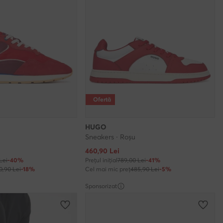
Ofertă
HUGO
Sneakers · Roșu
Prețul actual
460,90
Lei
Lei
-40%
Prețul inițial
789,00 Lei
-41%
0,90 Lei
-18%
Cel mai mic preț
485,90 Lei
-5%
Sponsorizat