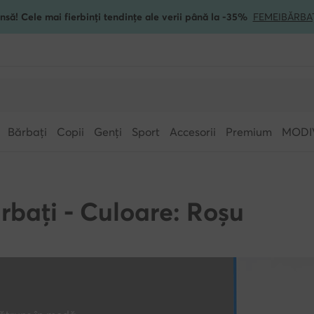
nsă! Cele mai fierbinți tendințe ale verii până la -35%
FEMEI
BĂRBA
Bărbați
Copii
Genți
Sport
Accesorii
Premium
MODI
rbați - Culoare: Roșu