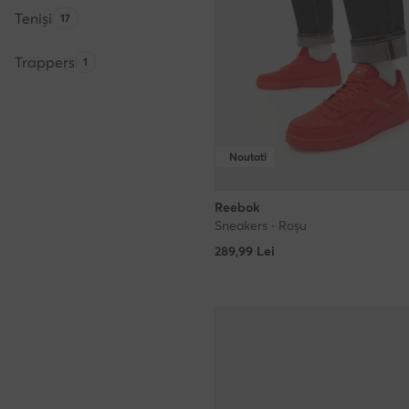
Teniși
Numărul de produse:
17
Trappers
Numărul de produse:
1
Noutati
Reebok
Sneakers · Roșu
289,99
Lei