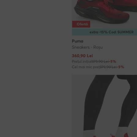
Ofertă
extra -15% Cod: SUMMER
Puma
Sneakers · Roșu
Prețul actual
360,90
Lei
Prețul inițial
379,90 Lei
-5%
Cel mai mic preț
379,90 Lei
-5%