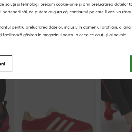
 de soluții și tehnologii precum cookie-urile și prin prelucrarea datelor t
?
 partenerii săi, ne putem asigura că, conținutul pe care îl vezi va răs
sponibile pentru mărimea aleasă.
ntul pentru prelucrarea datelor, inclusiv în domeniul profilării, al anali
44
45
46
Vezi mai mult
, îți facilitează găsirea în magazinul nostru a ceea ce cauți și ai nevoie.
uni