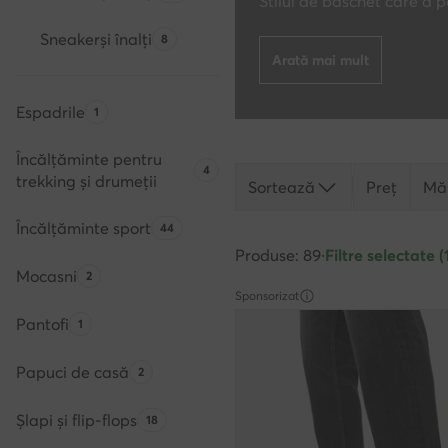
Stilul de baschet care a 
Sneakerși înalți
Numărul de produse:
8
Arată mai mult
Espadrile
Numărul de produse:
1
Încălțăminte pentru
Numărul de produse:
4
trekking și drumeții
Sortează
Preț
Mă
Încălțăminte sport
Numărul de produse:
44
Produse: 89
·
Filtre selectate (
Mocasni
Numărul de produse:
2
Sponsorizat
Pantofi
Numărul de produse:
1
Papuci de casă
Numărul de produse:
2
Șlapi și flip-flops
Numărul de produse:
18