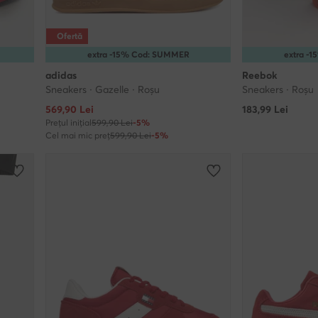
Ofertă
extra -15% Cod: SUMMER
extra -
adidas
Reebok
Sneakers · Gazelle · Roșu
Sneakers · Roșu
Prețul actual
569,90
Lei
183,99
Lei
Prețul inițial
599,90 Lei
-5%
Cel mai mic preț
599,90 Lei
-5%