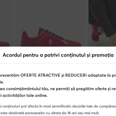
Acordul pentru a potrivi conținutul și promoția
-20%
extra -10% Cod: SUMMER
extra -
 prezentăm OFERTE ATRACTIVE și REDUCERI adaptate la pref
U.S. Polo Assn.
Reebok
le.
Sneakers · Roșu
Sneakers · Roșu
ea consimțământului tău, ne permiți să pregătim oferte și r
Prețul actual
191,99
Lei
183,99
Lei
 activităților tale online.
Prețul inițial
239,99 Lei
-20%
Cel mai mic preț
239,99 Lei
-20%
i conținuturi pot afecta în mod semnificativ deciziile tale de cumpărar
 este destinată persoanelor cu vârsta de 18 ani sau mai mult.