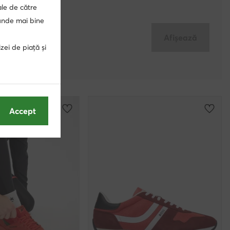
ale de către
punde mai bine
Afișează
zei de piață și
Accept