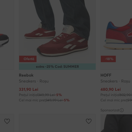
Ofertă
-18%
extra -25% Cod: SUMMER
Reebok
HOFF
Sneakers · Roșu
Sneakers · Roșu
Prețul actual
Prețul actual
331,90
Lei
480,90
Lei
Prețul inițial
349,99 Lei
-5%
Prețul inițial
802,90 
Cel mai mic preț
349,99 Lei
-5%
Cel mai mic preț
59
Sponsorizat