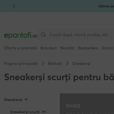
Ultima șa
TRECI LA CONȚINUTUL PRINCIPAL
MERGI LA CĂUTARE
Oferte și promoții
Branduri
Noutăți
Bestsellers
Damă
Pagina principală
Bărbați
Sneakerși
Sneakerși scurți pentru bă
Sneakerși
Numărul de produse:
97
SHAQ
Sneakerși scurți
Numărul de produse:
89