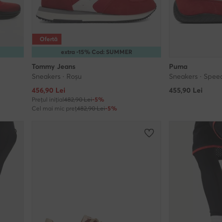
Ofertă
extra -15% Cod: SUMMER
Tommy Jeans
Puma
Sneakers · Roșu
Sneakers · Spee
Prețul actual
456,90
Lei
455,90
Lei
Prețul inițial
482,90 Lei
-5%
Cel mai mic preț
482,90 Lei
-5%