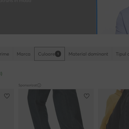
pătruns în modă
rime
Marca
Culoare
Material dominant
Tipul 
1
1)
Sponsorizat