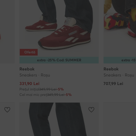
Ofertă
extra -25% Cod: SUMMER
extra -
Reebok
Reebok
Sneakers · Roșu
Sneakers · Roșu
Prețul actual
331,90
Lei
707,99
Lei
Prețul inițial
349,99 Lei
-5%
Cel mai mic preț
349,99 Lei
-5%