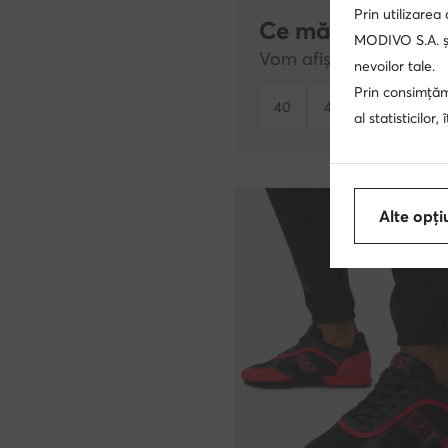
Prin utilizarea
Ce mărime cauți
MODIVO S.A. și
Vom afișa produsele di
nevoilor tale.
Prin consimțămâ
40
41
42
43
al statisticilor
Alte opți