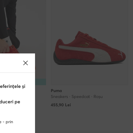
15% Cod: SUMMER
erințele și
Puma
Sneakers · Speedcat · Roșu
educeri pe
455,90
Lei
e - prin